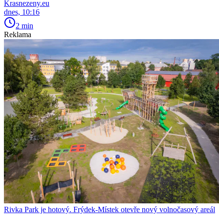
Krasnezeny.eu
dnes, 10:16
2 min
Reklama
Rivka Park je hotový. Frýdek-Místek otevře nový volnočasový areál