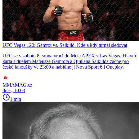
UFC Vegas 120: Gamrot vs. Salkilld. Kde a kdy turnaj sledovat
UFC se v sobotu 8. srpna vrací do Meta APEX v Las Vegas. Hlavní
karta s duelem Mateusze Gamrota a Quillana Salkillda začne pro
české fanoušky ve 23:00 a nabídne ji Nova Sport 6 i Oneplay.
MMAMAG.cz
dnes, 10:03
1 min