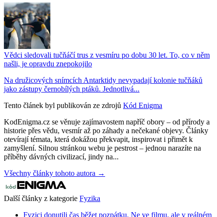
Vědci sledovali tučňáčí trus z vesmíru po dobu 30 let. To, co v něm
našli, je opravdu znepokojilo
Na družicových snímcích Antarktidy nevypadají kolonie tučňáků
jako zástupy černobílých ptáků. Jednotlivá...
Tento článek byl publikován ze zdrojů
Kód Enigma
KodEnigma.cz se věnuje zajímavostem napříč obory – od přírody a
historie přes vědu, vesmír až po záhady a nečekané objevy. Články
otevírají témata, která dokážou překvapit, inspirovat i přimět k
zamyšlení. Silnou stránkou webu je pestrost – jednou narazíte na
příběhy dávných civilizací, jindy na...
Všechny články tohoto autora →
Další články z kategorie
Fyzika
Fyzici donutili čas běžet pozpátku. Ne ve filmu, ale v reálném