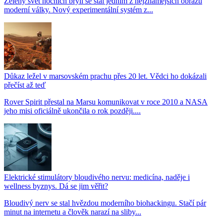
Zelený svět nočních brýlí se stal jedním z nejznámějších obrazů
moderní války. Nový experimentální systém z...
Důkaz ležel v marsovském prachu přes 20 let. Vědci ho dokázali
přečíst až teď
Rover Spirit přestal na Marsu komunikovat v roce 2010 a NASA
jeho misi oficiálně ukončila o rok později....
Elektrické stimulátory bloudivého nervu: medicína, naděje i
wellness byznys. Dá se jim věřit?
Bloudivý nerv se stal hvězdou moderního biohackingu. Stačí pár
minut na internetu a člověk narazí na sliby...