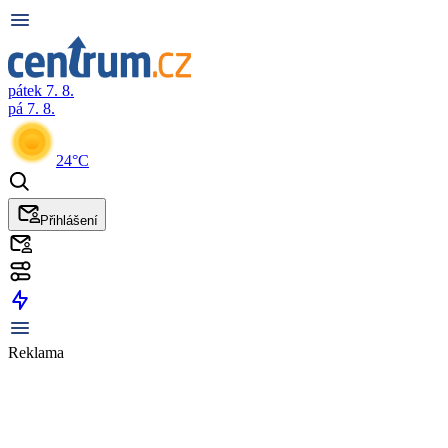
pátek 7. 8.
pá 7. 8.
24°C
Přihlášení
Reklama