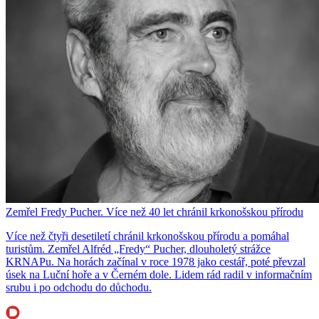
Zemřel Fredy Pucher. Více než 40 let chránil krkonošskou přírodu
Více než čtyři desetiletí chránil krkonošskou přírodu a pomáhal
turistům. Zemřel Alfréd „Fredy“ Pucher, dlouholetý strážce
KRNAPu. Na horách začínal v roce 1978 jako cestář, poté převzal
úsek na Luční hoře a v Černém dole. Lidem rád radil v informačním
srubu i po odchodu do důchodu.