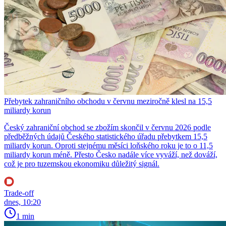
Přebytek zahraničního obchodu v červnu meziročně klesl na 15,5
miliardy korun
Český zahraniční obchod se zbožím skončil v červnu 2026 podle
předběžných údajů Českého statistického úřadu přebytkem 15,5
miliardy korun. Oproti stejnému měsíci loňského roku je to o 11,5
miliardy korun méně. Přesto Česko nadále více vyváží, než dováží,
což je pro tuzemskou ekonomiku důležitý signál.
Trade-off
dnes, 10:20
1 min