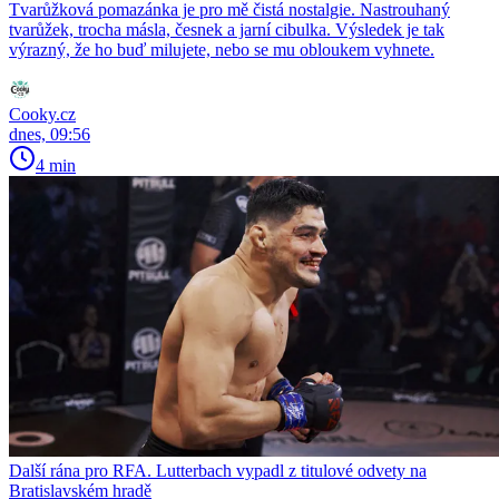
Tvarůžková pomazánka je pro mě čistá nostalgie. Nastrouhaný
tvarůžek, trocha másla, česnek a jarní cibulka. Výsledek je tak
výrazný, že ho buď milujete, nebo se mu obloukem vyhnete.
Cooky.cz
dnes, 09:56
4 min
Další rána pro RFA. Lutterbach vypadl z titulové odvety na
Bratislavském hradě