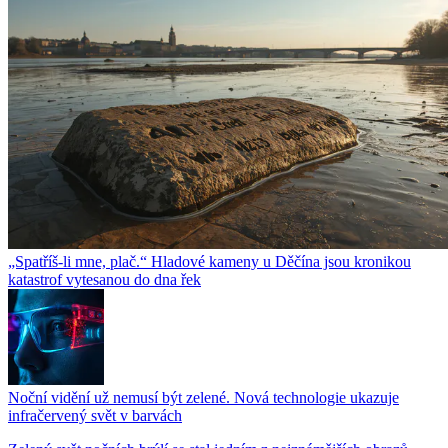
„Spatříš-li mne, plač.“ Hladové kameny u Děčína jsou kronikou
katastrof vytesanou do dna řek
Noční vidění už nemusí být zelené. Nová technologie ukazuje
infračervený svět v barvách