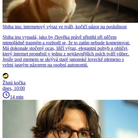
Shiba inu: internetový výraz ve tváři, kočičí názor na poslušnost
Shiba inu vypadá, jako by člověka právě přistihl při něčem
mimořádně trapném a rozhodl se, že to zatím nebude komentovat.
Má dokonale stočený ocas, liščí výraz, elegantní pohyb a obličej,
který internet proměnil v jednu z nejslavnějších psích tváří vůbec.
Jenže pod memem se skrývá staré japonské lovecké plemeno s
velmi jasným názorem na osobní autonomii.
Žlutá kočka
dnes, 10:00
14 min