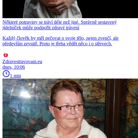
Některé potraviny se tráví déle než jiné. Správně sestavený
jídelníček může podpořit zdravé trávení
Každý člověk by měl pečovat o svoje tělo, nejen zvenčí, ale
především zevnitř. Proto je třeba vědět něco i o střevech.
Zdravestravovani.eu
dnes, 10:06
1 min