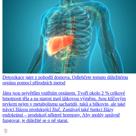
Detoxikace jater z pohodlí domova. Odlehčete tomuto důležitému
orgánu pomocí přírodních metod
Játra jsou největším vnitřním orgánem. Tvoří okolo 2 % celkové
hmotnosti těla a na starost mají látkovou výměnu. Jsou klíčovým
prvkem nejen v metabolismu sacharidů, tuků a bílkovin, ale také
trávicí žlázou produkující žluč. Zastávají také funkci žlázy
endokrinní – produkují některé hormony. Aby mohly správně
fungovat, je důležité se o ně starat.