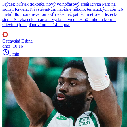
Frýdek-Místek dokončil nový volnočasový areál Rivka Park na
sídlišti Riviéra. Návštěvníkům nabídne několik tematických zón, 26
metrů dlouhou dřevěnou loď i více než patnáctimetrovou lezeckou
stěnu. Stavba celého areálu vyšla na více než 60 milionů korun.
Otevření je naplánováno na 14. srpna.
Ostravská Drbna
dnes, 10:16
1 min