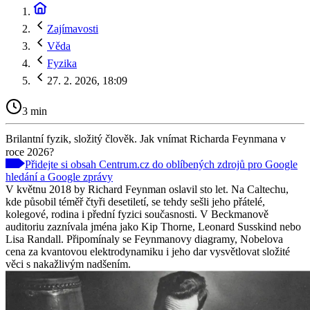
Zajímavosti
Věda
Fyzika
27. 2. 2026, 18:09
3 min
Brilantní fyzik, složitý člověk. Jak vnímat Richarda Feynmana v
roce 2026?
Přidejte si obsah Centrum.cz do oblíbených zdrojů pro Google
hledání a Google zprávy
V květnu 2018 by Richard Feynman oslavil sto let. Na Caltechu,
kde působil téměř čtyři desetiletí, se tehdy sešli jeho přátelé,
kolegové, rodina i přední fyzici současnosti. V Beckmanově
auditoriu zaznívala jména jako Kip Thorne, Leonard Susskind nebo
Lisa Randall. Připomínaly se Feynmanovy diagramy, Nobelova
cena za kvantovou elektrodynamiku i jeho dar vysvětlovat složité
věci s nakažlivým nadšením.