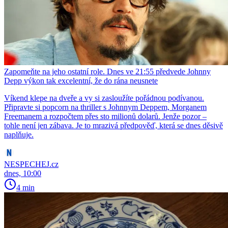
Zapomeňte na jeho ostatní role. Dnes ve 21:55 předvede Johnny
Depp výkon tak excelentní, že do rána neusnete
Víkend klepe na dveře a vy si zasloužíte pořádnou podívanou.
Připravte si popcorn na thriller s Johnnym Deppem, Morganem
Freemanem a rozpočtem přes sto milionů dolarů. Jenže pozor –
tohle není jen zábava. Je to mrazivá předpověď, která se dnes děsivě
naplňuje.
NESPECHEJ.cz
dnes, 10:00
4 min