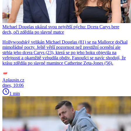
Michael Douglas ukázal svou největší pýchu: Dcera Carys bere
dech, oči zdědila po slavné matce
Hollywoodský velikán Michael Douglas (81) se na Mallorce dočkal
mimořádné pocty. Ještě větší pozornost než prestižní ocenění ale
strhla jeho dcera Carys (23), která se po jeho boku objevila na
veřejnosti a okamžitě vzbudila obdiv. Fanoušci se navíc shodují, že
krásu zdědila po slavné mamince Catherine Zeta-Jones (56).
Aplausin.cz
dnes, 10:06
1 min