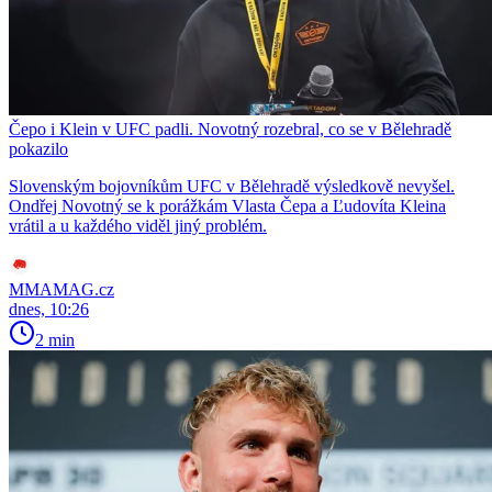
Čepo i Klein v UFC padli. Novotný rozebral, co se v Bělehradě
pokazilo
Slovenským bojovníkům UFC v Bělehradě výsledkově nevyšel.
Ondřej Novotný se k porážkám Vlasta Čepa a Ľudovíta Kleina
vrátil a u každého viděl jiný problém.
MMAMAG.cz
dnes, 10:26
2 min