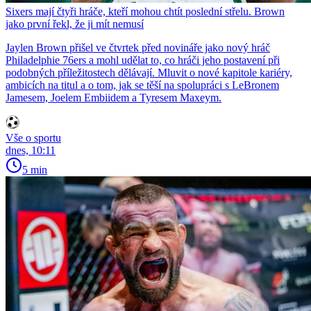
Sixers mají čtyři hráče, kteří mohou chtít poslední střelu. Brown
jako první řekl, že ji mít nemusí
Jaylen Brown přišel ve čtvrtek před novináře jako nový hráč
Philadelphie 76ers a mohl udělat to, co hráči jeho postavení při
podobných příležitostech dělávají. Mluvit o nové kapitole kariéry,
ambicích na titul a o tom, jak se těší na spolupráci s LeBronem
Jamesem, Joelem Embiidem a Tyresem Maxeym.
Vše o sportu
dnes, 10:11
5 min