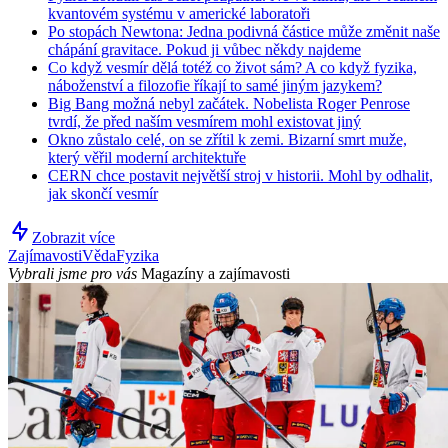
kvantovém systému v americké laboratoři
Po stopách Newtona: Jedna podivná částice může změnit naše
chápání gravitace. Pokud ji vůbec někdy najdeme
Co když vesmír dělá totéž co život sám? A co když fyzika,
náboženství a filozofie říkají to samé jiným jazykem?
Big Bang možná nebyl začátek. Nobelista Roger Penrose
tvrdí, že před naším vesmírem mohl existovat jiný
Okno zůstalo celé, on se zřítil k zemi. Bizarní smrt muže,
který věřil moderní architektuře
CERN chce postavit největší stroj v historii. Mohl by odhalit,
jak skončí vesmír
Zobrazit více
Zajímavosti
Věda
Fyzika
Vybrali jsme pro vás
Magazíny a zajímavosti