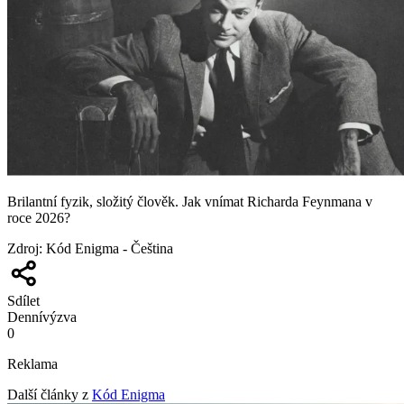
Brilantní fyzik, složitý člověk. Jak vnímat Richarda Feynmana v
roce 2026?
Zdroj
:
Kód Enigma - Čeština
Sdílet
Denní
výzva
0
Reklama
Další články z
Kód Enigma