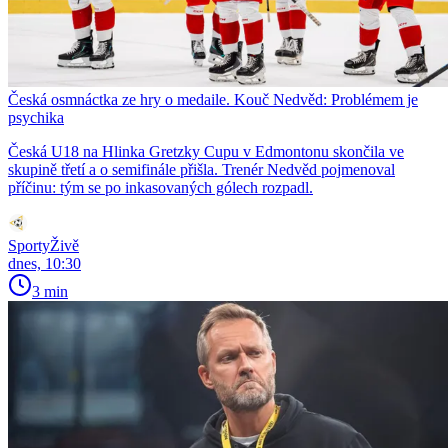
Česká osmnáctka ze hry o medaile. Kouč Nedvěd: Problémem je
psychika
Česká U18 na Hlinka Gretzky Cupu v Edmontonu skončila ve
skupině třetí a o semifinále přišla. Trenér Nedvěd pojmenoval
příčinu: tým se po inkasovaných gólech rozpadl.
SportyŽivě
dnes, 10:30
3 min