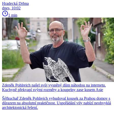
Hradecká Drbna
dnes, 10:02
1 min
Zdeněk Pohlreich našel svůj vysněný dům náhodou na internetu.
Kuchyně překvapí svými rozměry a koupelny zase kusem Asie
Šéfkuchař Zdeněk Pohlreich vybudoval kousek za Prahou domov s
důrazem na absolutní praktičnost. Uspořádání vily nabízí neobvyklá
architektonická řešení.