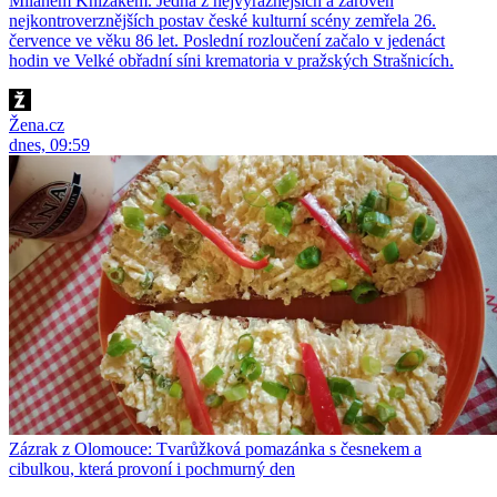
Milanem Knížákem. Jedna z nejvýraznějších a zároveň
nejkontroverznějších postav české kulturní scény zemřela 26.
července ve věku 86 let. Poslední rozloučení začalo v jedenáct
hodin ve Velké obřadní síni krematoria v pražských Strašnicích.
Žena.cz
dnes, 09:59
Zázrak z Olomouce: Tvarůžková pomazánka s česnekem a
cibulkou, která provoní i pochmurný den