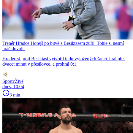
Trenér Hradce Horejš po bitvě s Besiktasem zuřil. Tohle si nesmí
hráč dovolit
Hradec si proti Besiktasi vytvořil řadu vyložených šancí, hrál přes
dvacet minut v přesilovce, a prohrál 0:1.
SportyŽivě
dnes, 10:04
3 min