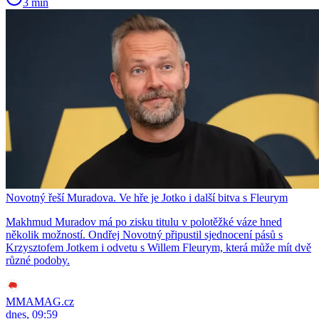
3 min
Novotný řeší Muradova. Ve hře je Jotko i další bitva s Fleurym
Makhmud Muradov má po zisku titulu v polotěžké váze hned
několik možností. Ondřej Novotný připustil sjednocení pásů s
Krzysztofem Jotkem i odvetu s Willem Fleurym, která může mít dvě
různé podoby.
MMAMAG.cz
dnes, 09:59