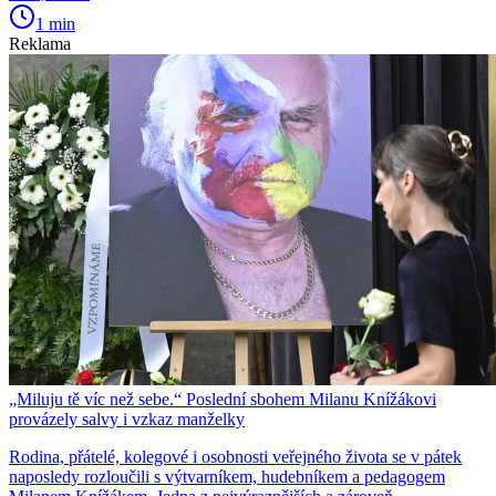
1 min
Reklama
„Miluju tě víc než sebe.“ Poslední sbohem Milanu Knížákovi
provázely salvy i vzkaz manželky
Rodina, přátelé, kolegové i osobnosti veřejného života se v pátek
naposledy rozloučili s výtvarníkem, hudebníkem a pedagogem