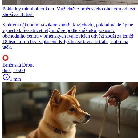
Pokladny minul obloukem. Muž chtěl z brněnského obchodu odvézt
zboží za 18 tisíc
S plným nákupním vozíkem zamířil k východu, pokladny ale úplně
vynechal. Šestatřicetiletý muž se podle strážníků pokusil z
obchodního centra v brněnských Ivanovicích odvézt zboží za téměř
18 tisíc korun bez zaplacení. Když ho zastavila ostraha, dal se na
útěk.
Brněnská Drbna
dnes, 10:00
1 min