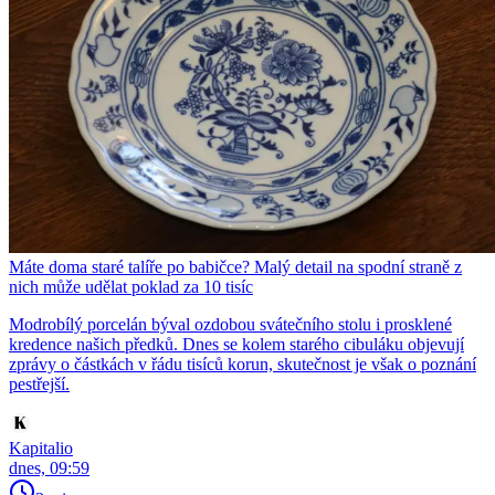
Máte doma staré talíře po babičce? Malý detail na spodní straně z
nich může udělat poklad za 10 tisíc
Modrobílý porcelán býval ozdobou svátečního stolu i prosklené
kredence našich předků. Dnes se kolem starého cibuláku objevují
zprávy o částkách v řádu tisíců korun, skutečnost je však o poznání
pestřejší.
Kapitalio
dnes, 09:59