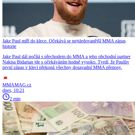
Jake Paul míří do klece. Očekává se nejsledovanější MMA zápas
historie
Jake Paul dál počítá s přechodem do MMA a jeho obchodní partner
Nakisa Bidarian jde s očekáváním hodně vysoko. Tvrdí, že Paulův
první zápas v kleci překoná všechny dosavadní MMA přenosy.
MMAMAG.cz
dnes, 10:21
2 min