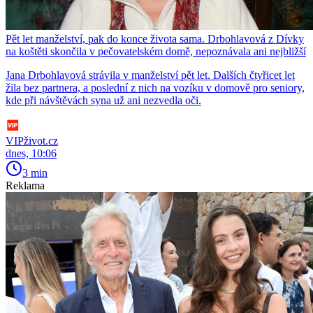
Pět let manželství, pak do konce života sama. Drbohlavová z Dívky
na koštěti skončila v pečovatelském domě, nepoznávala ani nejbližší
Jana Drbohlavová strávila v manželství pět let. Dalších čtyřicet let
žila bez partnera, a poslední z nich na vozíku v domově pro seniory,
kde při návštěvách syna už ani nezvedla oči.
VIPživot.cz
dnes, 10:06
3 min
Reklama