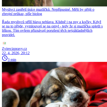
Myslivci zastřelí tisíce mazlíčků. Nepřípustné. Měli by přijít o
zbrojní průkaz, píše biolog
Řada myslivců střílí hlava nehlava. Klidně i na psy a kočky. Když
se na to přijde, vymlouvají se na omyl - tedy že si mazlíčka spletli s
liškou. Tím ovšem přiznávají porušení těch nejzákladnějších
pravidel.
Zvirecizpravy.cz
22. 4. 2026, 20:12
3 min