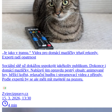
„Je jako v transu.“ Videa pro domácí mazlíčky trhají rekordy.
Experti radí opatrnost
Sociální sítě už dokážou uspokojit jakékoliv publikum. Dokonce i
domácí mazlíčky. Nabízejí jim opravdu pestrý obsah: animované
hry, běžící kořist, relaxační hudbu i streamovací videa z přírody.
Podle expertů by se ale měli mít majitelé na pozoru.
Zvirecizpravy.cz
15. 3. 2026, 13:30
4 min