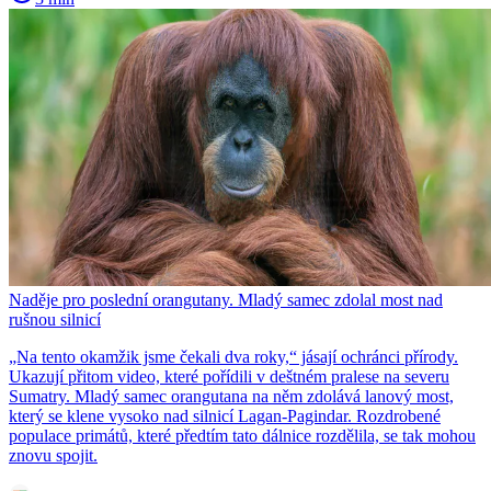
Naděje pro poslední orangutany. Mladý samec zdolal most nad
rušnou silnicí
„Na tento okamžik jsme čekali dva roky,“ jásají ochránci přírody.
Ukazují přitom video, které pořídili v deštném pralese na severu
Sumatry. Mladý samec orangutana na něm zdolává lanový most,
který se klene vysoko nad silnicí Lagan-Pagindar. Rozdrobené
populace primátů, které předtím tato dálnice rozdělila, se tak mohou
znovu spojit.