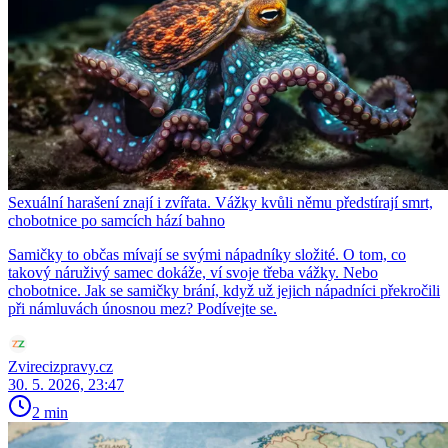
Sexuální harašení znají i zvířata. Vážky kvůli němu předstírají smrt,
chobotnice po samcích hází bahno
Samičky to občas mívají se svými nápadníky složité. O tom, co
takový náruživý samec dokáže, ví svoje třeba vážky. Nebo
chobotnice. Jak se samičky brání, když už jejich nápadníci překročili
při námluvách únosnou mez? Podívejte se.
Zvirecizpravy.cz
30. 5. 2026, 23:47
2 min