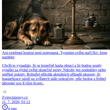
Ani extrémní krutost není potrestaná. Tyranům zvířat stačí říct: Jsem
gambler
Chvíli to vypadalo, že se konečně karta obrací a že budou soudy
vynášet za týrání zvířat skutečné tresty. Nikoliv jen podmínky nebo
směšné pokuty. Bohužel několik aktuálních případů ukazuje, že
bagatelizace násilí na zvířatech stále pokračuje, píše biolog a ředitel
táborské zoo Evžen Korec.
Zvirecizpravy.cz
11. 7. 2026, 01:12
4 min