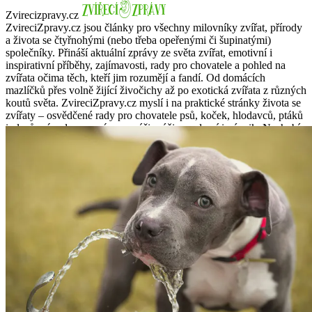
Zvirecizpravy.cz
ZvireciZpravy.cz jsou články pro všechny milovníky zvířat, přírody
a života se čtyřnohými (nebo třeba opeřenými či šupinatými)
společníky. Přináší aktuální zprávy ze světa zvířat, emotivní i
inspirativní příběhy, zajímavosti, rady pro chovatele a pohled na
zvířata očima těch, kteří jim rozumějí a fandí. Od domácích
mazlíčků přes volně žijící živočichy až po exotická zvířata z různých
koutů světa. ZvireciZpravy.cz myslí i na praktické stránky života se
zvířaty – osvědčené rady pro chovatele psů, koček, hlodavců, ptáků
i plazů, návody na správnou péči, výživu, zdraví i výcvik. Nechybí
ani tipy, jak zlepšit soužití člověka a zvířete, jak rozumět jejich
potřebám a jak se postarat o mazlíčka v každé životní situaci.
Zajímají vás zvířecí kuriozity, příběhy se šťastným koncem, novinky
z veterinární praxe nebo třeba zvířata jako hrdinové neobvyklých
situací? I to na vás čeká u nás.