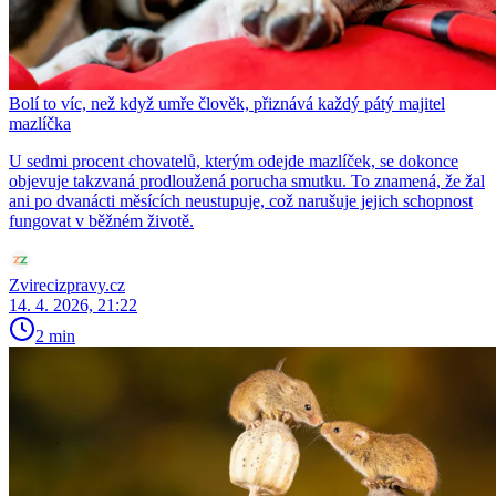
Bolí to víc, než když umře člověk, přiznává každý pátý majitel
mazlíčka
U sedmi procent chovatelů, kterým odejde mazlíček, se dokonce
objevuje takzvaná prodloužená porucha smutku. To znamená, že žal
ani po dvanácti měsících neustupuje, což narušuje jejich schopnost
fungovat v běžném životě.
Zvirecizpravy.cz
14. 4. 2026, 21:22
2 min