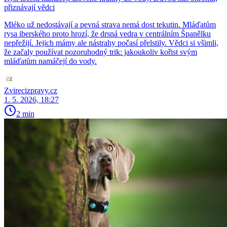
přiznávají vědci
Mléko už nedostávají a pevná strava nemá dost tekutin. Mláďatům
rysa iberského proto hrozí, že drsná vedra v centrálním Španělku
nepřežijí. Jejich mámy ale nástrahy počasí přelstily. Vědci si všimli,
že začaly používat pozoruhodný trik: jakoukoliv kořist svým
mláďatům namáčejí do vody.
Zvirecizpravy.cz
1. 5. 2026, 18:27
2 min