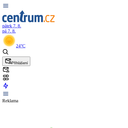
pátek 7. 8.
pá 7. 8.
24°C
Přihlášení
Reklama