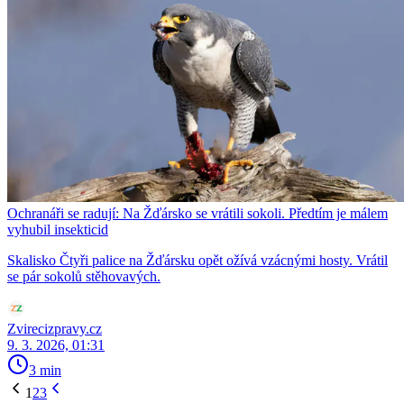
Ochranáři se radují: Na Žďársko se vrátili sokoli. Předtím je málem
vyhubil insekticid
Skalisko Čtyři palice na Žďársku opět ožívá vzácnými hosty. Vrátil
se pár sokolů stěhovavých.
Zvirecizpravy.cz
9. 3. 2026, 01:31
3 min
1
2
3