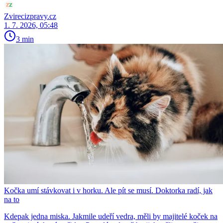
Zvirecizpravy.cz
1. 7. 2026, 05:48
3 min
Kočka umí stávkovat i v horku. Ale pít se musí. Doktorka radí, jak
na to
Kdepak jedna miska. Jakmile udeří vedra, měli by majitelé koček na