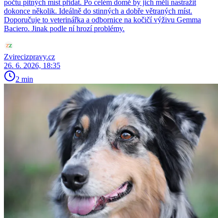
počtu pitných míst přidat. Po celém domě by jich měli nastražit
dokonce několik. Ideálně do stinných a dobře větraných míst.
Doporučuje to veterinářka a odbornice na kočičí výživu Gemma
Baciero. Jinak podle ní hrozí problémy.
Zvirecizpravy.cz
26. 6. 2026, 18:35
2 min