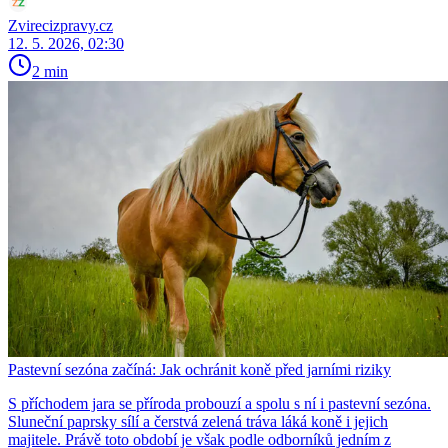
Zvirecizpravy.cz
12. 5. 2026, 02:30
2 min
Pastevní sezóna začíná: Jak ochránit koně před jarními riziky
S příchodem jara se příroda probouzí a spolu s ní i pastevní sezóna.
Sluneční paprsky sílí a čerstvá zelená tráva láká koně i jejich
majitele. Právě toto období je však podle odborníků jedním z