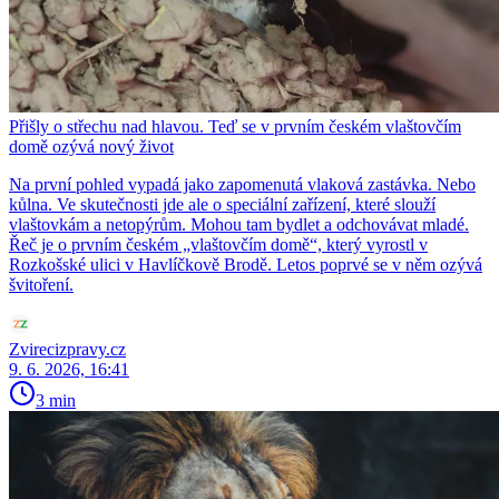
Přišly o střechu nad hlavou. Teď se v prvním českém vlaštovčím
domě ozývá nový život
Na první pohled vypadá jako zapomenutá vlaková zastávka. Nebo
kůlna. Ve skutečnosti jde ale o speciální zařízení, které slouží
vlaštovkám a netopýrům. Mohou tam bydlet a odchovávat mladé.
Řeč je o prvním českém „vlaštovčím domě“, který vyrostl v
Rozkošské ulici v Havlíčkově Brodě. Letos poprvé se v něm ozývá
švitoření.
Zvirecizpravy.cz
9. 6. 2026, 16:41
3 min