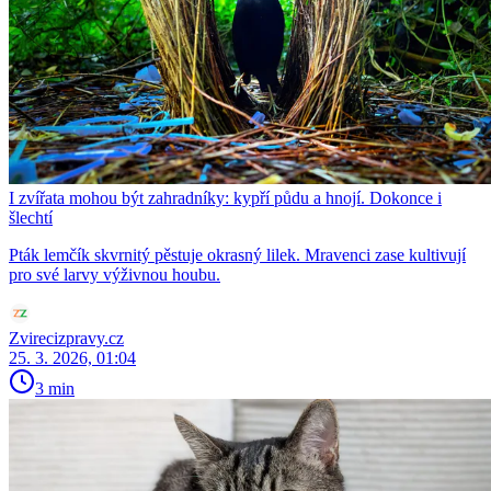
I zvířata mohou být zahradníky: kypří půdu a hnojí. Dokonce i
šlechtí
Pták lemčík skvrnitý pěstuje okrasný lilek. Mravenci zase kultivují
pro své larvy výživnou houbu.
Zvirecizpravy.cz
25. 3. 2026, 01:04
3 min