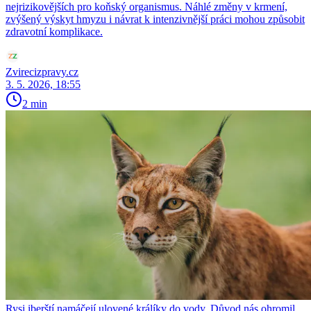
nejrizikovějších pro koňský organismus. Náhlé změny v krmení,
zvýšený výskyt hmyzu i návrat k intenzivnější práci mohou způsobit
zdravotní komplikace.
Zvirecizpravy.cz
3. 5. 2026, 18:55
2 min
Rysi iberští namáčejí ulovené králíky do vody. Důvod nás ohromil,