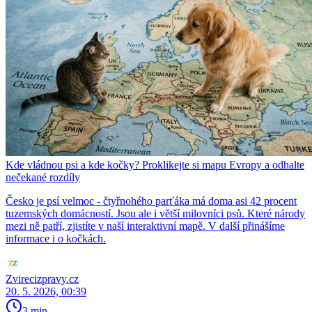
Kde vládnou psi a kde kočky? Proklikejte si mapu Evropy a odhalte
nečekané rozdíly
Česko je psí velmoc - čtyřnohého parťáka má doma asi 42 procent
tuzemských domácností. Jsou ale i větší milovníci psů. Které národy
mezi ně patří, zjistíte v naší interaktivní mapě. V další přinášíme
informace i o kočkách.
Zvirecizpravy.cz
20. 5. 2026, 00:39
3 min