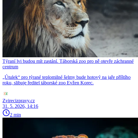
Týraní lvi budou mít zastání. Táborská zoo pro ně otevře záchranné
centrum
„Útulek“ pro týrané teplomilné šelmy bude hotový na jaře příštího
roku, slibuje ředitel táborské zoo Evžen Korec.
Zvirecizpravy.cz
31. 5. 2026, 14:16
2 min