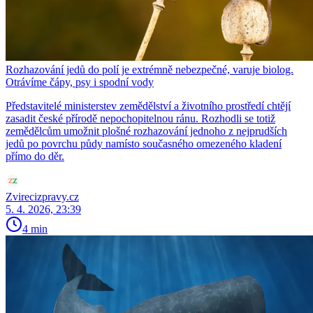
Rozhazování jedů do polí je extrémně nebezpečné, varuje biolog.
Otrávíme čápy, psy i spodní vody
Představitelé ministerstev zemědělství a životního prostředí chtějí
zasadit české přírodě nepochopitelnou ránu. Rozhodli se totiž
zemědělcům umožnit plošné rozhazování jednoho z nejprudších
jedů po povrchu půdy namísto současného omezeného kladení
přímo do děr.
Zvirecizpravy.cz
5. 4. 2026, 23:39
4 min