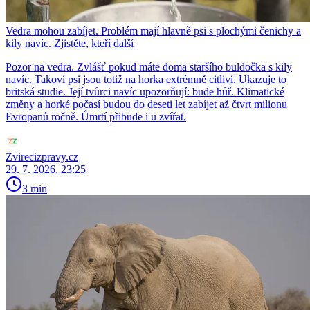
Vedra mohou zabíjet. Problém mají hlavně psi s plochými čenichy a
kily navíc. Zjistěte, kteří další
Pozor na vedra. Zvlášť pokud máte doma staršího buldočka s kily
navíc. Takoví psi jsou totiž na horka extrémně citliví. Ukazuje to
britská studie. Její tvůrci navíc upozorňují: bude hůř. Klimatické
změny a horké počasí budou do deseti let zabíjet až čtvrt milionu
Evropanů ročně. Úmrtí přibude i u zvířat.
Zvirecizpravy.cz
29. 7. 2026, 23:25
3 min