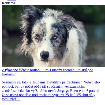
Reklama
Z týraného štěněte hrdinou: Pes Tsunami zachránil 25 lidí pod
troskami
Seznamte se, toto je Tsunami. Devítiletý psí záchranář. Nebýt jeho
pomoci, byl by počet obětí při současném venezuelském
zemětřesení daleko vyšší. Jeho trenér Jorgego Beense totiž potvrdil,
že se psovi podařilo pod troskami vypátrat 25 lidí. Všichni díky
tomu přežili.