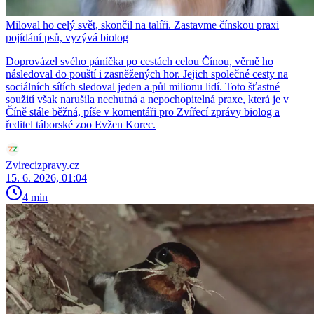
Miloval ho celý svět, skončil na talíři. Zastavme čínskou praxi
pojídání psů, vyzývá biolog
Doprovázel svého páníčka po cestách celou Čínou, věrně ho
následoval do pouští i zasněžených hor. Jejich společné cesty na
sociálních sítích sledoval jeden a půl milionu lidí. Toto šťastné
soužití však narušila nechutná a nepochopitelná praxe, která je v
Číně stále běžná, píše v komentáři pro Zvířecí zprávy biolog a
ředitel táborské zoo Evžen Korec.
Zvirecizpravy.cz
15. 6. 2026, 01:04
4 min