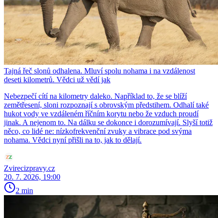
Tajná řeč slonů odhalena. Mluví spolu nohama i na vzdálenost
deseti kilometrů. Vědci už vědí jak
Nebezpečí cítí na kilometry daleko. Například to, že se blíží
zemětřesení, sloni rozpoznají s obrovským předstihem. Odhalí také
hukot vody ve vzdáleném říčním korytu nebo že vzduch proudí
jinak. A nejenom to. Na dálku se dokonce i dorozumívají. Slyší totiž
něco, co lidé ne: nízkofrekvenční zvuky a vibrace pod svýma
nohama. Vědci nyní přišli na to, jak to dělají.
Zvirecizpravy.cz
20. 7. 2026, 19:00
2 min