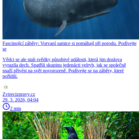
Fascinující záběry: Vorvaní samice si pomáhají při porodu. Podívejte
se
Vědci se ale stali svědky působivé události, která jim doslova
vyrazila dech. Spatřili skupinu jedenácti velryb, jak se společně
snaží přivést na svět novorozeně. Podívejte se na záběry, které
pořídili.
Zvirecizpravy.cz
29. 3. 2026, 04:04
2 min