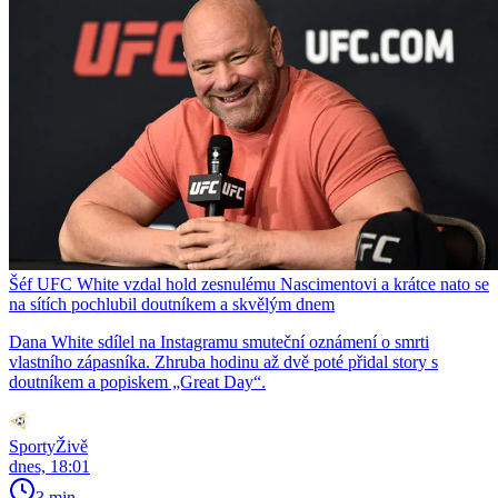
Šéf UFC White vzdal hold zesnulému Nascimentovi a krátce nato se
na sítích pochlubil doutníkem a skvělým dnem
Dana White sdílel na Instagramu smuteční oznámení o smrti
vlastního zápasníka. Zhruba hodinu až dvě poté přidal story s
doutníkem a popiskem „Great Day“.
SportyŽivě
dnes, 18:01
3 min