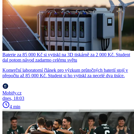
Baterie za 85 000 Kč si vytiskl na 3D tiskárně za 2 000 Kč. Student
dal potom návod zadarmo celému světu
Komerční laboratorní článek pro výzkum průtočných baterií stojí v
přepočtu až 85 000 Kč. Student si ho vytiskl za necelé dva tisíce.
Mobify.cz
dnes, 18:03
4 min