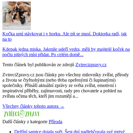
Kočka umí stávkovat i v horku. Ale pít se musí. Doktorka radí, jak
na to
Kdepak jedna miska. Jakmile udeří vedra, měli by majitelé koček na
počtu pitných míst přidat. Po celém domě...
Tento článek byl publikován ze zdrojů
Zvirecizpravy.cz
ZvireciZpravy.cz jsou články pro všechny milovníky zvířat, přírody
a života se čtyřnohými (nebo třeba opeřenými či šupinatými)
společníky. Přináší aktuální zprávy ze světa zvířat, emotivní i
inspirativní příběhy, zajímavosti, rady pro chovatele a pohled na
zvířata očima těch, kteří jim rozumějí a...
Všechny články tohoto autora →
Další články z kategorie
Příroda
Delfíní samice dojala svět. Šest dní nadlehčovala své mrtvé