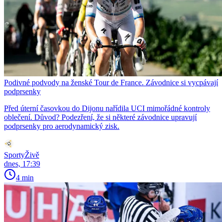
Podivné podvody na ženské Tour de France. Závodnice si vycpávají
podprsenky
Před úterní časovkou do Dijonu nařídila UCI mimořádné kontroly
oblečení. Důvod? Podezření, že si některé závodnice upravují
podprsenky pro aerodynamický zisk.
SportyŽivě
dnes, 17:39
4 min