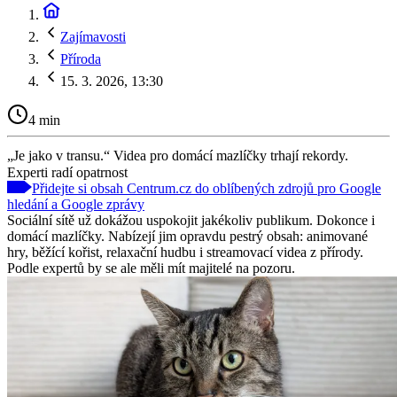
Zajímavosti
Příroda
15. 3. 2026, 13:30
4 min
„Je jako v transu.“ Videa pro domácí mazlíčky trhají rekordy.
Experti radí opatrnost
Přidejte si obsah Centrum.cz do oblíbených zdrojů pro Google
hledání a Google zprávy
Sociální sítě už dokážou uspokojit jakékoliv publikum. Dokonce i
domácí mazlíčky. Nabízejí jim opravdu pestrý obsah: animované
hry, běžící kořist, relaxační hudbu i streamovací videa z přírody.
Podle expertů by se ale měli mít majitelé na pozoru.