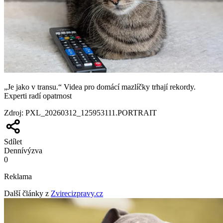
„Je jako v transu.“ Videa pro domácí mazlíčky trhají rekordy.
Experti radí opatrnost
Zdroj
:
PXL_20260312_125953111.PORTRAIT
Sdílet
Denní
výzva
0
Reklama
Další články z
Zvirecizpravy.cz