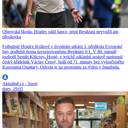
Obrovská škoda. Hradec pálil šance, proti Besiktasi nevyužil ani
přesilovku
Fotbalisté Hradce Králové v úvodním utkání 3. předkola Evropské
ligy podlehli doma favorizovanému Besiktasi 0:1. V 80. minutě
rozhodl Semih Kilicsoy. Hosté, v jejichž základní sestavě nastoupil
český křídelník Václav Černý, hráli od 71. minuty bez vyloučeného
Kassouma Ouattary. Odveta je na programu za týden v Istanbulu.
Aktuálně.cz - Sport
dnes, 19:05