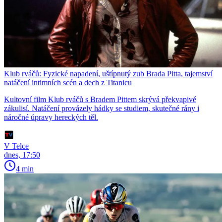
Klub rváčů: Fyzické napadení, uštípnutý zub Brada Pitta, tajemství
natáčení intimních scén a dech z Titanicu
Kultovní film Klub rváčů s Bradem Pittem skrývá překvapivé
zákulisí. Natáčení provázely hádky se studiem, skutečné rány i
náročné úpravy hereckých těl.
V Telce
dnes, 17:50
4 min