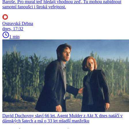
Baroše. Pro mural teď hledají vhodnou zeď. Tu mohou nabídnout
samotní fanoušci i široká veřejnost.
Ostravská Drbna
dnes, 17:32
1 min
David Duchovny slaví 66 let. Agent Mulder z Akt X dnes natáčí v
dámských šatech a má o 33 let mladší manželku