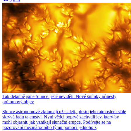
Tak detailně jsme Slunce ještě neviděli. Nové snímky přinesly
průlomový objev
Slunce astronomové zkoumají už staletí, přesto jeho atmosféra stále
skrývá řadu tajemství. Nyní vědci poprvé zachytili jev, který by
mohl objasnit, jak vznikají sluneční erupce. Podívejte se na
pozorování mezinárodního týmu pomocí jednoho z