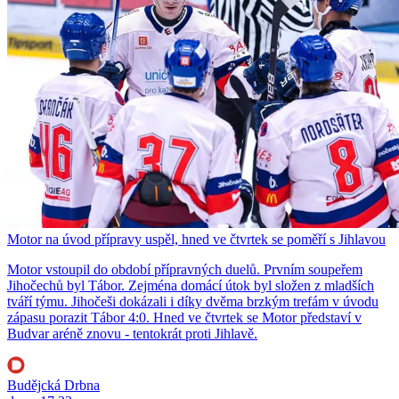
Motor na úvod přípravy uspěl, hned ve čtvrtek se poměří s Jihlavou
Motor vstoupil do období přípravných duelů. Prvním soupeřem
Jihočechů byl Tábor. Zejména domácí útok byl složen z mladších
tváří týmu. Jihočeši dokázali i díky dvěma brzkým trefám v úvodu
zápasu porazit Tábor 4:0. Hned ve čtvrtek se Motor představí v
Budvar aréně znovu - tentokrát proti Jihlavě.
Budějcká Drbna