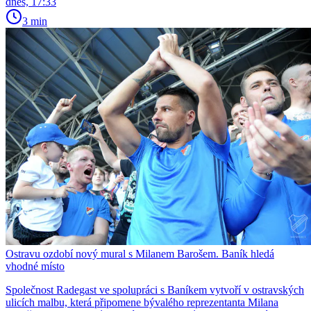
dnes, 17:33
3 min
Ostravu ozdobí nový mural s Milanem Barošem. Baník hledá
vhodné místo
Společnost Radegast ve spolupráci s Baníkem vytvoří v ostravských
ulicích malbu, která připomene bývalého reprezentanta Milana