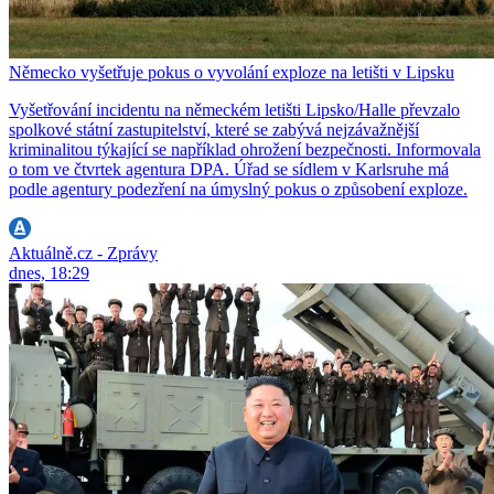
Německo vyšetřuje pokus o vyvolání exploze na letišti v Lipsku
Vyšetřování incidentu na německém letišti Lipsko/Halle převzalo
spolkové státní zastupitelství, které se zabývá nejzávažnější
kriminalitou týkající se například ohrožení bezpečnosti. Informovala
o tom ve čtvrtek agentura DPA. Úřad se sídlem v Karlsruhe má
podle agentury podezření na úmyslný pokus o způsobení exploze.
Aktuálně.cz - Zprávy
dnes, 18:29