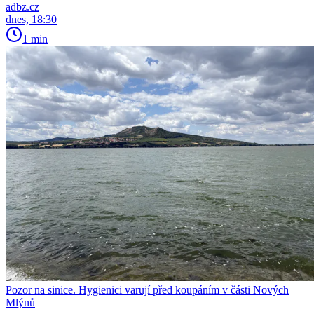
adbz.cz
dnes, 18:30
1 min
Pozor na sinice. Hygienici varují před koupáním v části Nových
Mlýnů