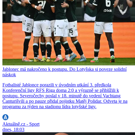
Jablonec má nakročeno k postupu. Do Lotyšska si poveze solidní
náskok
Fotbalisté Jablonce porazili v úvodním utkání 3. předkola
Konferenční ligy RFS Riga doma 2:0 a výrazně se přiblížili k
postupu. Severočechy poslal v 18. minutě do vedení Vachtang
Čanturišvili a po pauze přidal pojistku Matěj Polidar. Odveta je na
programu za týden na stadionu lídra lotyšské ligy.
Aktuálně.cz - Sport
dnes, 18:03