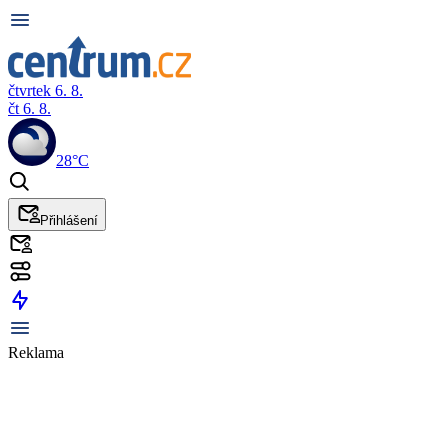
čtvrtek 6. 8.
čt 6. 8.
28°C
Přihlášení
Reklama