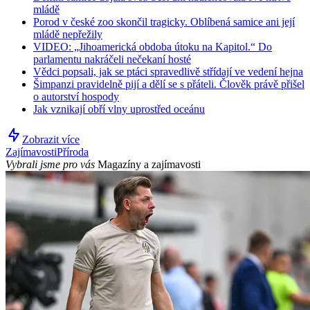
mládě
Porod v české zoo skončil tragicky. Oblíbená samice ani její
mládě nepřežily
VIDEO: „Jihoamerická obdoba útoku na Kapitol.“ Do
parlamentu nakráčeli nečekaní hosté
Vědci popsali, jak se ptáci spravedlivě střídají ve vedení hejna
Šimpanzi pravidelně pijí a dělí se s přáteli. Člověk právě přišel
o autorství hospody
Jak vznikají obří vlny uprostřed oceánu
Zobrazit více
Zajímavosti
Příroda
Vybrali jsme pro vás
Magazíny a zajímavosti