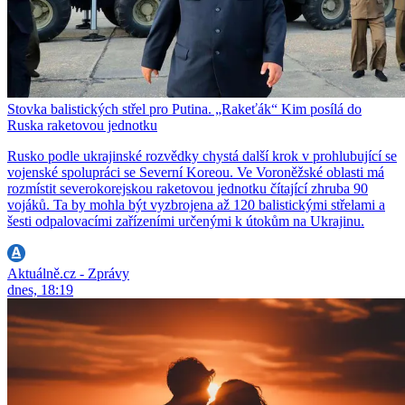
Stovka balistických střel pro Putina. „Rakeťák“ Kim posílá do
Ruska raketovou jednotku
Rusko podle ukrajinské rozvědky chystá další krok v prohlubující se
vojenské spolupráci se Severní Koreou. Ve Voroněžské oblasti má
rozmístit severokorejskou raketovou jednotku čítající zhruba 90
vojáků. Ta by mohla být vyzbrojena až 120 balistickými střelami a
šesti odpalovacími zařízeními určenými k útokům na Ukrajinu.
Aktuálně.cz - Zprávy
dnes, 18:19