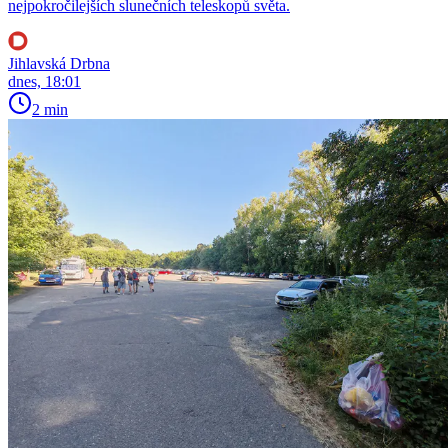
nejpokročilejších slunečních teleskopů světa.
Jihlavská Drbna
dnes, 18:01
2 min