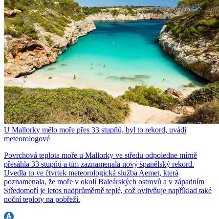
U Mallorky mělo moře přes 33 stupňů, byl to rekord, uvádí
meteorologové
Povrchová teplota moře u Mallorky ve středu odpoledne mírně
přesáhla 33 stupňů a tím zaznamenala nový španělský rekord.
Uvedla to ve čtvrtek meteorologická služba Aemet, která
poznamenala, že moře v okolí Baleárských ostrovů a v západním
Středomoří je letos nadprůměrně teplé, což ovlivňuje například také
noční teploty na pobřeží.