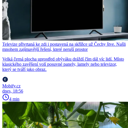
Televize přivrtaná ke zdi i postavená na skříňce už Čechy štve. Našli
mnohem zajímavější řešení, které neruší prostor
Velká černá plocha uprostřed obýváku dráždí čím dál víc lidí. Místo
klasického zavěšení volí posuvné panely, lamely nebo televizor,
který se tváří jako obraz.
Mobify.cz
dnes, 18:56
4 min