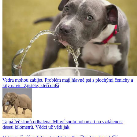
Vedra mohou zabíjet. Problém mají hlavně psi s plochými čenichy a
kily navíc. Zjistěte, kteří další
Tajná řeč slonů odhalena. Mluví spolu nohama i na vzdálenost
deseti kilometrů. Vědci už vědí jak