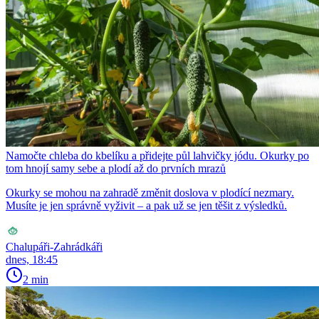
Namočte chleba do kbelíku a přidejte půl lahvičky jódu. Okurky po
tom hnojí samy sebe a plodí až do prvních mrazů
Okurky se mohou na zahradě změnit doslova v plodící nezmary.
Musíte je jen správně vyživit – a pak už se jen těšit z výsledků.
Chalupáři-Zahrádkáři
dnes, 18:45
2 min