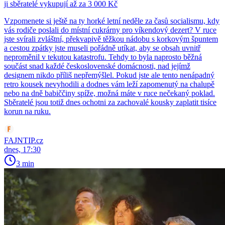
ji sběratelé vykupují až za 3 000 Kč
Vzpomenete si ještě na ty horké letní neděle za časů socialismu, kdy
vás rodiče poslali do místní cukrárny pro víkendový dezert? V ruce
jste svírali zvláštní, překvapivě těžkou nádobu s korkovým špuntem
a cestou zpátky jste museli pořádně utíkat, aby se obsah uvnitř
neproměnil v tekutou katastrofu. Tehdy to byla naprosto běžná
součást snad každé československé domácnosti, nad jejímž
designem nikdo příliš nepřemýšlel. Pokud jste ale tento nenápadný
retro kousek nevyhodili a dodnes vám leží zapomenutý na chalupě
nebo na dně babiččiny spíže, možná máte v ruce nečekaný poklad.
Sběratelé jsou totiž dnes ochotni za zachovalé kousky zaplatit tisíce
korun na ruku.
FAJNTIP.cz
dnes, 17:30
3 min