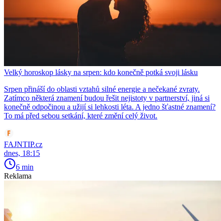
Velký horoskop lásky na srpen: kdo konečně potká svoji lásku
Srpen přináší do oblasti vztahů silné energie a nečekané zvraty.
Zatímco některá znamení budou řešit nejistoty v partnerství, jiná si
konečně odpočinou a užijí si lehkosti léta. A jedno šťastné znamení?
To má před sebou setkání, které změní celý život.
FAJNTIP.cz
dnes, 18:15
6 min
Reklama