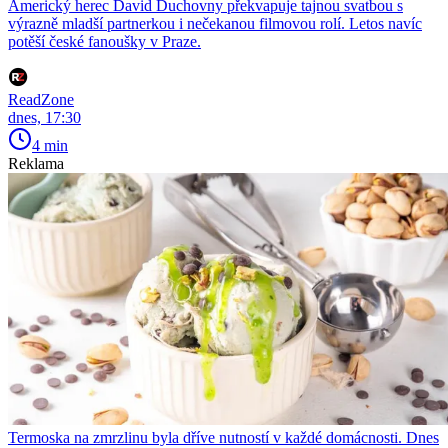
Americký herec David Duchovny překvapuje tajnou svatbou s
výrazně mladší partnerkou i nečekanou filmovou rolí. Letos navíc
potěší české fanoušky v Praze.
ReadZone
dnes, 17:30
4 min
Reklama
Termoska na zmrzlinu byla dříve nutností v každé domácnosti. Dnes