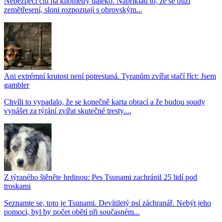
Nebezpečí cítí na kilometry daleko. Například to, že se blíží
zemětřesení, sloni rozpoznají s obrovským...
Ani extrémní krutost není potrestaná. Tyranům zvířat stačí říct: Jsem
gambler
Chvíli to vypadalo, že se konečně karta obrací a že budou soudy
vynášet za týrání zvířat skutečné tresty....
Z týraného štěněte hrdinou: Pes Tsunami zachránil 25 lidí pod
troskami
Seznamte se, toto je Tsunami. Devítiletý psí záchranář. Nebýt jeho
pomoci, byl by počet obětí při současném...