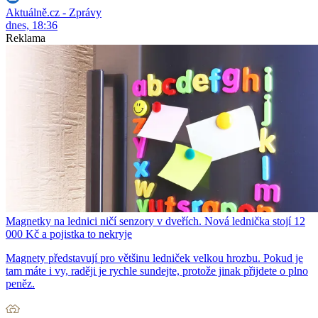
Aktuálně.cz - Zprávy
dnes, 18:36
Reklama
Magnetky na lednici ničí senzory v dveřích. Nová lednička stojí 12
000 Kč a pojistka to nekryje
Magnety představují pro většinu ledniček velkou hrozbu. Pokud je
tam máte i vy, raději je rychle sundejte, protože jinak přijdete o plno
peněz.