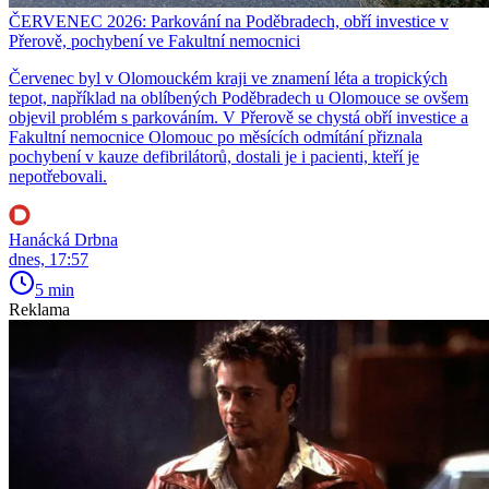
ČERVENEC 2026: Parkování na Poděbradech, obří investice v
Přerově, pochybení ve Fakultní nemocnici
Červenec byl v Olomouckém kraji ve znamení léta a tropických
tepot, například na oblíbených Poděbradech u Olomouce se ovšem
objevil problém s parkováním. V Přerově se chystá obří investice a
Fakultní nemocnice Olomouc po měsících odmítání přiznala
pochybení v kauze defibrilátorů, dostali je i pacienti, kteří je
nepotřebovali.
Hanácká Drbna
dnes, 17:57
5 min
Reklama