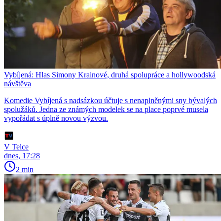
Vybíjená: Hlas Simony Krainové, druhá spolupráce a hollywoodská
návštěva
Komedie Vybíjená s nadsázkou účtuje s nenaplněnými sny bývalých
spolužáků. Jedna ze známých modelek se na place poprvé musela
vypořádat s úplně novou výzvou.
V Telce
dnes, 17:28
2 min