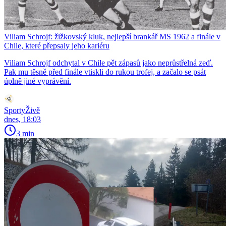
Viliam Schrojf: žižkovský kluk, nejlepší brankář MS 1962 a finále v
Chile, které přepsaly jeho kariéru
Viliam Schrojf odchytal v Chile pět zápasů jako neprůstřelná zeď.
Pak mu těsně před finále vtiskli do rukou trofej, a začalo se psát
úplně jiné vyprávění.
SportyŽivě
dnes, 18:03
3 min