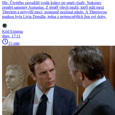
říše. Čtvrtého zavraždil voják krátce po smrti císaře. Nakonec
zemřel samotný Augustus. Z téměř všech mužů, kteří stáli mezi
Tiberiem a nejvyšší mocí, postupně nezůstal nikdo. A Tiberiovou
matkou byla Livia Drusilla, jedna z nejmocnějších žen své doby.
Kód Enigma
dnes, 17:11
15 min