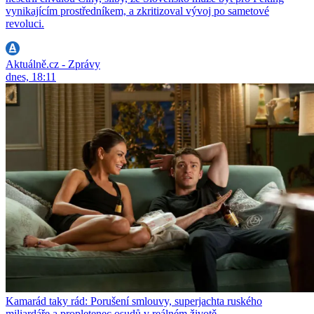
vynikajícím prostředníkem, a zkritizoval vývoj po sametové
revoluci.
Aktuálně.cz - Zprávy
dnes, 18:11
Kamarád taky rád: Porušení smlouvy, superjachta ruského
miliardáře a propletenec osudů v reálném životě