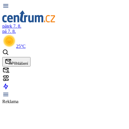
pátek 7. 8.
pá 7. 8.
25°C
Přihlášení
Reklama