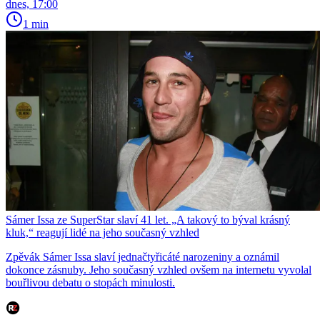
dnes, 17:00
1 min
Sámer Issa ze SuperStar slaví 41 let. „A takový to býval krásný
kluk,“ reagují lidé na jeho současný vzhled
Zpěvák Sámer Issa slaví jednačtyřicáté narozeniny a oznámil
dokonce zásnuby. Jeho současný vzhled ovšem na internetu vyvolal
bouřlivou debatu o stopách minulosti.