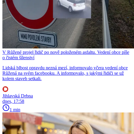
V Růžené projel řidič po nově položeném asfaltu. Vedení obce píše
o čistém šílenství
Lidská blbost opravdu nezná mezí, informovalo včera vedení obce
Růžená na svém facebooku. A informovalo, s jakými řidiči se už
kolem staveb setkali.
Jihlavská Drbna
dnes, 17:58
1 min