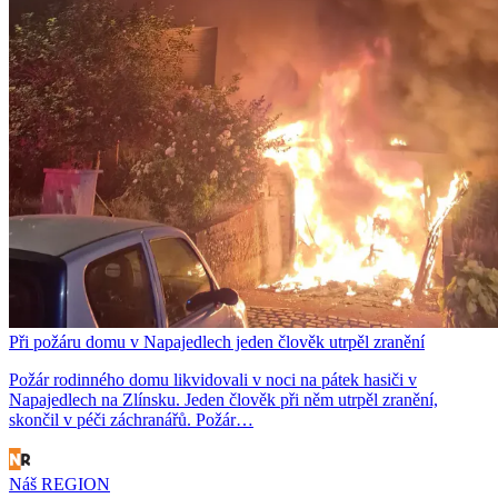
Při požáru domu v Napajedlech jeden člověk utrpěl zranění
Požár rodinného domu likvidovali v noci na pátek hasiči v
Napajedlech na Zlínsku. Jeden člověk při něm utrpěl zranění,
skončil v péči záchranářů. Požár…
Náš REGION