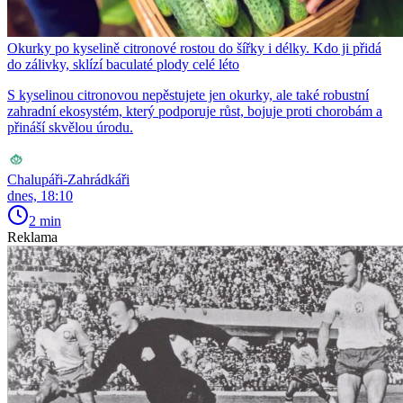
Okurky po kyselině citronové rostou do šířky i délky. Kdo ji přidá
do zálivky, sklízí baculaté plody celé léto
S kyselinou citronovou nepěstujete jen okurky, ale také robustní
zahradní ekosystém, který podporuje růst, bojuje proti chorobám a
přináší skvělou úrodu.
Chalupáři-Zahrádkáři
dnes, 18:10
2 min
Reklama