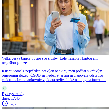
Velká česká banka vypne své služby. Lidé nezaplatí kartou ani
nepošlou peníze
Klienti jedné z největších českých bank by měli počítat s krátkým
omezením služeb. ČSOB na neděli 9. srpna naplánovala odstávku
elektronického bankovnictví, která ovlivní také nákupy na internetu.
Byznys trendy
dnes, 17:46
1 min