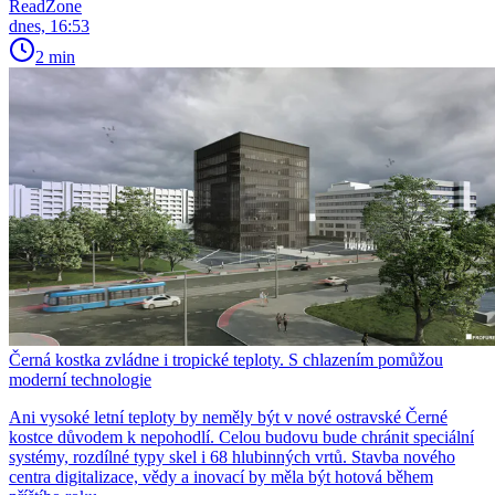
ReadZone
dnes, 16:53
2 min
Černá kostka zvládne i tropické teploty. S chlazením pomůžou
moderní technologie
Ani vysoké letní teploty by neměly být v nové ostravské Černé
kostce důvodem k nepohodlí. Celou budovu bude chránit speciální
systémy, rozdílné typy skel i 68 hlubinných vrtů. Stavba nového
centra digitalizace, vědy a inovací by měla být hotová během