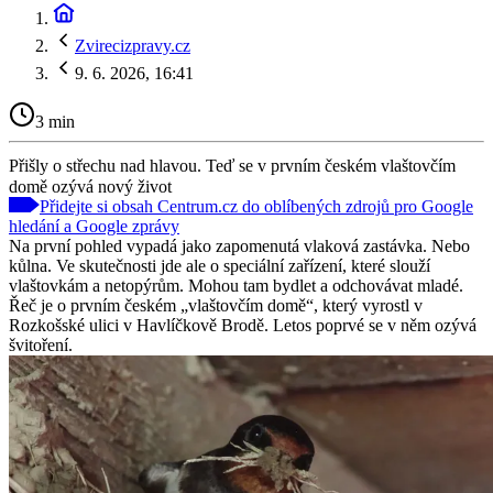
Zvirecizpravy.cz
9. 6. 2026, 16:41
3 min
Přišly o střechu nad hlavou. Teď se v prvním českém vlaštovčím
domě ozývá nový život
Přidejte si obsah Centrum.cz do oblíbených zdrojů pro Google
hledání a Google zprávy
Na první pohled vypadá jako zapomenutá vlaková zastávka. Nebo
kůlna. Ve skutečnosti jde ale o speciální zařízení, které slouží
vlaštovkám a netopýrům. Mohou tam bydlet a odchovávat mladé.
Řeč je o prvním českém „vlaštovčím domě“, který vyrostl v
Rozkošské ulici v Havlíčkově Brodě. Letos poprvé se v něm ozývá
švitoření.