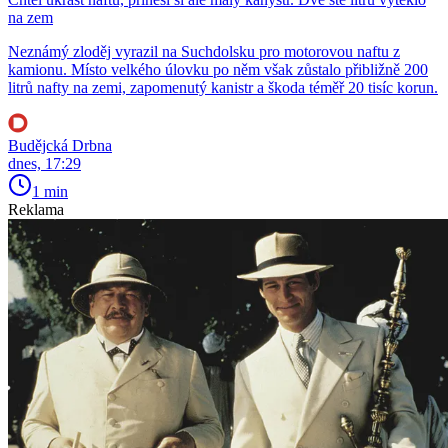
na zem
Neznámý zloděj vyrazil na Suchdolsku pro motorovou naftu z
kamionu. Místo velkého úlovku po něm však zůstalo přibližně 200
litrů nafty na zemi, zapomenutý kanistr a škoda téměř 20 tisíc korun.
Budějcká Drbna
dnes, 17:29
1 min
Reklama