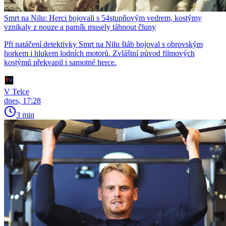
Smrt na Nilu: Herci bojovali s 54stupňovým vedrem, kostýmy
vznikaly z nouze a parník musely táhnout čluny
Při natáčení detektivky Smrt na Nilu štáb bojoval s obrovským
horkem i hlukem lodních motorů. Zvláštní původ filmových
kostýmů překvapil i samotné herce.
V Telce
dnes, 17:28
3 min