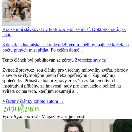
Kočka umí stávkovat i v horku. Ale pít se musí. Doktorka radí, jak
na to
Kdepak jedna miska. Jakmile udeří vedra, měli by majitelé koček na
počtu pitných míst přidat. Po celém domě...
Tento článek byl publikován ze zdrojů
Zvirecizpravy.cz
ZvireciZpravy.cz jsou články pro všechny milovníky zvířat, přírody
a života se čtyřnohými (nebo třeba opeřenými či šupinatými)
společníky. Přináší aktuální zprávy ze světa zvířat, emotivní i
inspirativní příběhy, zajímavosti, rady pro chovatele a pohled na
zvířata očima těch, kteří jim rozumějí a...
Všechny články tohoto autora →
Vybrali jsme pro vás
Magazíny a zajímavosti