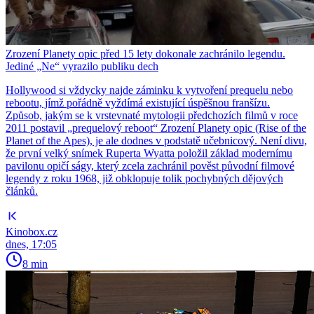
Zrození Planety opic před 15 lety dokonale zachránilo legendu.
Jediné „Ne“ vyrazilo publiku dech
Hollywood si vždycky najde záminku k vytvoření prequelu nebo
rebootu, jímž pořádně vyždímá existující úspěšnou franšízu.
Způsob, jakým se k vrstevnaté mytologii předchozích filmů v roce
2011 postavil „prequelový reboot“ Zrození Planety opic (Rise of the
Planet of the Apes), je ale dodnes v podstatě učebnicový. Není divu,
že první velký snímek Ruperta Wyatta položil základ modernímu
pavilonu opičí ságy, který zcela zachránil pověst původní filmové
legendy z roku 1968, již obklopuje tolik pochybných dějových
článků.
Kinobox.cz
dnes, 17:05
8 min