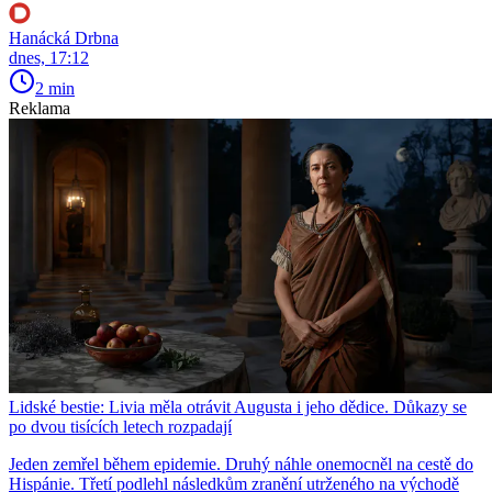
Hanácká Drbna
dnes, 17:12
2 min
Reklama
Lidské bestie: Livia měla otrávit Augusta i jeho dědice. Důkazy se
po dvou tisících letech rozpadají
Jeden zemřel během epidemie. Druhý náhle onemocněl na cestě do
Hispánie. Třetí podlehl následkům zranění utrženého na východě