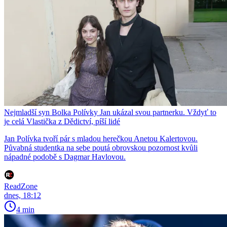
Nejmladší syn Bolka Polívky Jan ukázal svou partnerku. Vždyť to
je celá Vlastička z Dědictví, píší lidé
Jan Polívka tvoří pár s mladou herečkou Anetou Kalertovou.
Půvabná studentka na sebe poutá obrovskou pozornost kvůli
nápadné podobě s Dagmar Havlovou.
ReadZone
dnes, 18:12
4 min