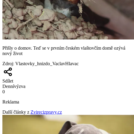
Přišly o domov. Teď se v prvním českém vlaštovčím domě ozývá
nový život
Zdroj
:
Vlastovky_hnizdo_VaclavHlavac
Sdílet
Denní
výzva
0
Reklama
Další články z
Zvirecizpravy.cz