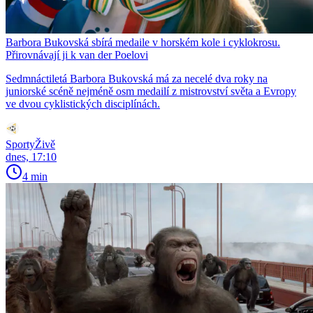
Barbora Bukovská sbírá medaile v horském kole i cyklokrosu.
Přirovnávají ji k van der Poelovi
Sedmnáctiletá Barbora Bukovská má za necelé dva roky na
juniorské scéně nejméně osm medailí z mistrovství světa a Evropy
ve dvou cyklistických disciplínách.
SportyŽivě
dnes, 17:10
4 min