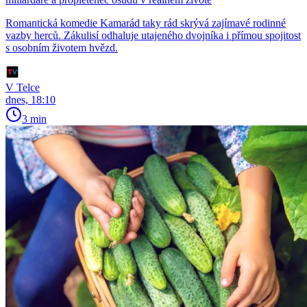
Romantická komedie Kamarád taky rád skrývá zajímavé rodinné
vazby herců. Zákulisí odhaluje utajeného dvojníka i přímou spojitost
s osobním životem hvězd.
V Telce
dnes, 18:10
3 min