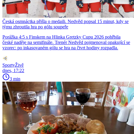
Česká osmnáctka přišla o medaili. Nedvěd popsal 15 minut, kdy se
týmu zhroutila hra po gólu soupeře
Porážka 4:5 s Finskem na Hlinka Gretzky Cupu 2026 pohřbila
české naděje na semifinále. Trenér Nedvěd pojmenoval opakující se
vzorec: po inkasovaném gólu se hra na čtvrt hodiny rozpadla.
SportyŽivě
dnes, 17:22
3 min