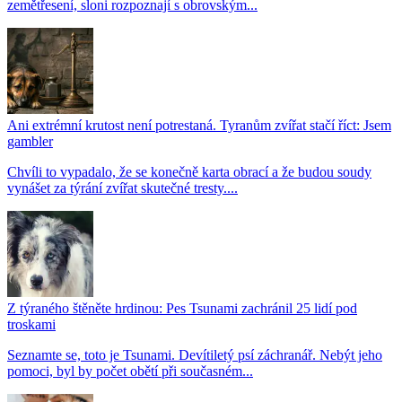
zemětřesení, sloni rozpoznají s obrovským...
Ani extrémní krutost není potrestaná. Tyranům zvířat stačí říct: Jsem
gambler
Chvíli to vypadalo, že se konečně karta obrací a že budou soudy
vynášet za týrání zvířat skutečné tresty....
Z týraného štěněte hrdinou: Pes Tsunami zachránil 25 lidí pod
troskami
Seznamte se, toto je Tsunami. Devítiletý psí záchranář. Nebýt jeho
pomoci, byl by počet obětí při současném...