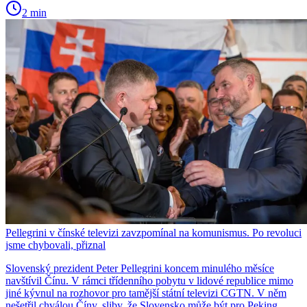
2 min
Pellegrini v čínské televizi zavzpomínal na komunismus. Po revoluci
jsme chybovali, přiznal
Slovenský prezident Peter Pellegrini koncem minulého měsíce
navštívil Čínu. V rámci třídenního pobytu v lidové republice mimo
jiné kývnul na rozhovor pro tamější státní televizi CGTN. V něm
nešetřil chválou Číny, sliby, že Slovensko může být pro Peking