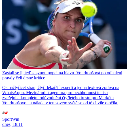
Zastali se jí, teď si sypou popel na hlavu. Vondroušová po odhalení
pravdy čelí drsné kritice
Osmačtyřicet stran, čtyři lékařští experti a jedna textová zpráva na
WhatsAppu. Mezinárodní agentura pro bezúhonnost tenisu
zveřejnila kompletní odůvodnění čtyřletého trestu pro Markétu
Vondroušovou a nálada v tenisovém světě se od té chvíle otočila.
SportWin
dnes, 18:11