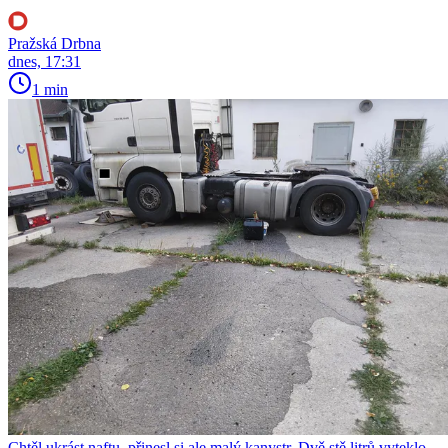
Pražská Drbna
dnes, 17:31
1 min
Chtěl ukrást naftu, přinesl si ale malý kanystr. Dvě stě litrů vyteklo