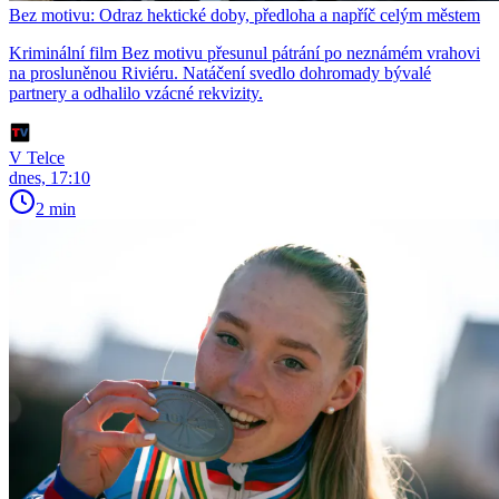
Bez motivu: Odraz hektické doby, předloha a napříč celým městem
Kriminální film Bez motivu přesunul pátrání po neznámém vrahovi
na prosluněnou Riviéru. Natáčení svedlo dohromady bývalé
partnery a odhalilo vzácné rekvizity.
V Telce
dnes, 17:10
2 min