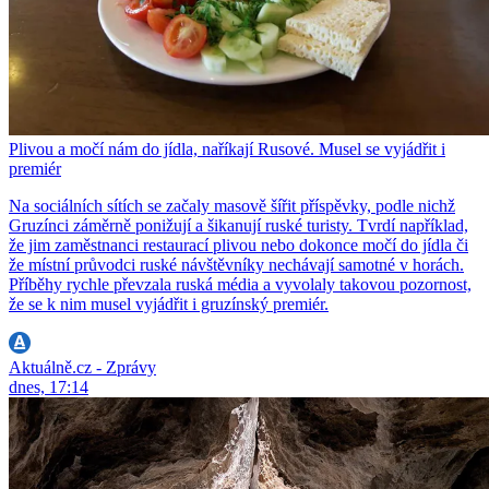
Plivou a močí nám do jídla, naříkají Rusové. Musel se vyjádřit i
premiér
Na sociálních sítích se začaly masově šířit příspěvky, podle nichž
Gruzínci záměrně ponižují a šikanují ruské turisty. Tvrdí například,
že jim zaměstnanci restaurací plivou nebo dokonce močí do jídla či
že místní průvodci ruské návštěvníky nechávají samotné v horách.
Příběhy rychle převzala ruská média a vyvolaly takovou pozornost,
že se k nim musel vyjádřit i gruzínský premiér.
Aktuálně.cz - Zprávy
dnes, 17:14