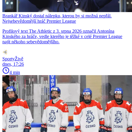
Brankář Kinský dostal nálepku, kterou by si možná nepřál.
Nejsebevědomější hráč Premier League
Profilový text The Athletic z 3. srpna 2026 označil Antonína
Kinského za hráče, vedle kterého je těžké v celé Premier League
najít někoho sebevědomějšího.
SportyŽivě
dnes, 17:26
4 min