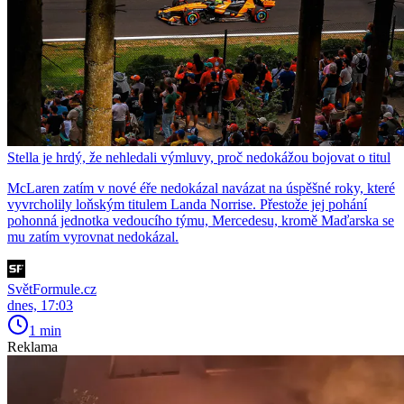
Stella je hrdý, že nehledali výmluvy, proč nedokážou bojovat o titul
McLaren zatím v nové éře nedokázal navázat na úspěšné roky, které
vyvrcholily loňským titulem Landa Norrise. Přestože jej pohání
pohonná jednotka vedoucího týmu, Mercedesu, kromě Maďarska se
mu zatím vyrovnat nedokázal.
SvětFormule.cz
dnes, 17:03
1 min
Reklama