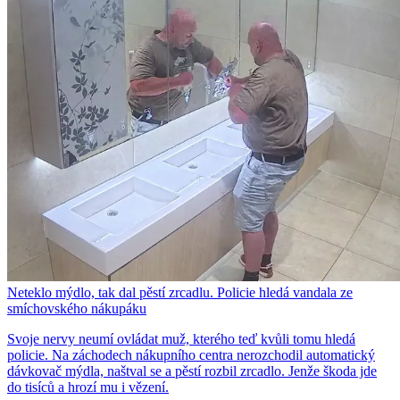
Neteklo mýdlo, tak dal pěstí zrcadlu. Policie hledá vandala ze
smíchovského nákupáku
Svoje nervy neumí ovládat muž, kterého teď kvůli tomu hledá
policie. Na záchodech nákupního centra nerozchodil automatický
dávkovač mýdla, naštval se a pěstí rozbil zrcadlo. Jenže škoda jde
do tisíců a hrozí mu i vězení.