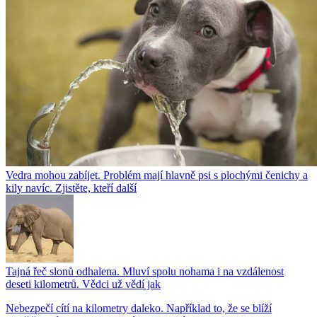
Vedra mohou zabíjet. Problém mají hlavně psi s plochými čenichy a
kily navíc. Zjistěte, kteří další
Tajná řeč slonů odhalena. Mluví spolu nohama i na vzdálenost
deseti kilometrů. Vědci už vědí jak
Nebezpečí cítí na kilometry daleko. Například to, že se blíží