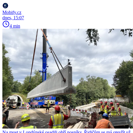
Mobify.cz
dnes, 15:07
4 min
Na most v Londýnské osadili obří nosníky. Řidičům se má otevřít už