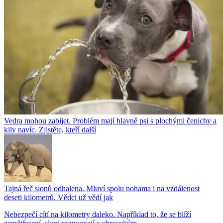
Vedra mohou zabíjet. Problém mají hlavně psi s plochými čenichy a
kily navíc. Zjistěte, kteří další
Tajná řeč slonů odhalena. Mluví spolu nohama i na vzdálenost
deseti kilometrů. Vědci už vědí jak
Nebezpečí cítí na kilometry daleko. Například to, že se blíží