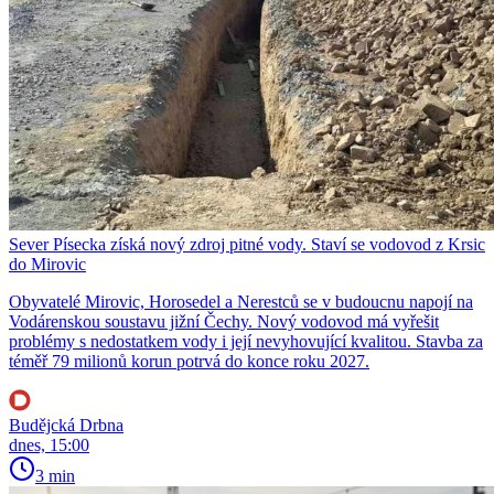
Sever Písecka získá nový zdroj pitné vody. Staví se vodovod z Krsic
do Mirovic
Obyvatelé Mirovic, Horosedel a Nerestců se v budoucnu napojí na
Vodárenskou soustavu jižní Čechy. Nový vodovod má vyřešit
problémy s nedostatkem vody i její nevyhovující kvalitou. Stavba za
téměř 79 milionů korun potrvá do konce roku 2027.
Budějcká Drbna
dnes, 15:00
3 min