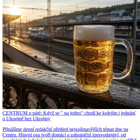
CENTRUM o páté: Když se " na jedno" chodí ke kolejím i jednání
o Ukrajině bez Ukrajiny
Přinášíme denní redakční přehled nejzajímavějších témat dne na
Centru. Hlavní osu tvoří domácí a zahraniční zpravodajství, od