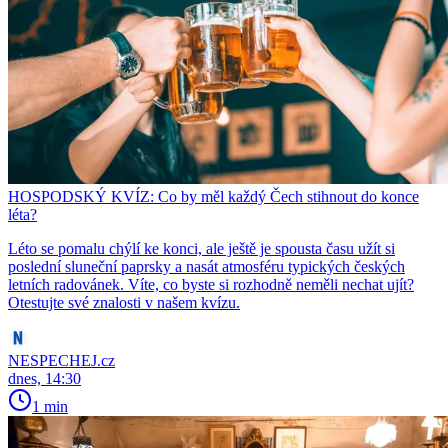
HOSPODSKÝ KVÍZ: Co by měl každý Čech stihnout do konce
léta?
Léto se pomalu chýlí ke konci, ale ještě je spousta času užít si
poslední sluneční paprsky a nasát atmosféru typických českých
letních radovánek. Víte, co byste si rozhodně neměli nechat ujít?
Otestujte své znalosti v našem kvízu.
NESPECHEJ.cz
dnes, 14:30
1 min