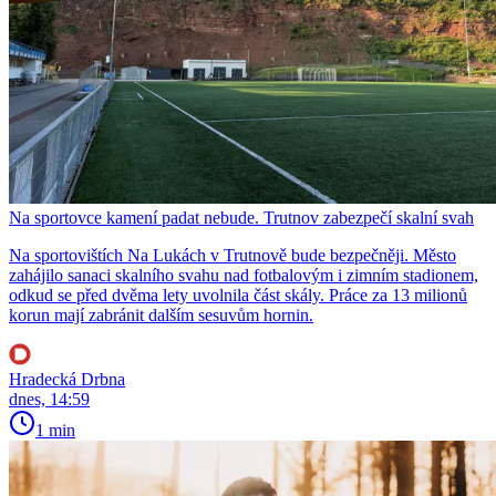
Na sportovce kamení padat nebude. Trutnov zabezpečí skalní svah
Na sportovištích Na Lukách v Trutnově bude bezpečněji. Město
zahájilo sanaci skalního svahu nad fotbalovým i zimním stadionem,
odkud se před dvěma lety uvolnila část skály. Práce za 13 milionů
korun mají zabránit dalším sesuvům hornin.
Hradecká Drbna
dnes, 14:59
1 min