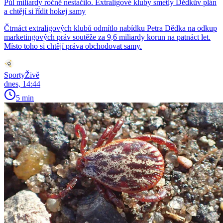
Půl miliardy ročně nestačilo. Extraligové kluby smetly Dědkův plán
a chtějí si řídit hokej samy
Čtrnáct extraligových klubů odmítlo nabídku Petra Dědka na odkup
marketingových práv soutěže za 9,6 miliardy korun na patnáct let.
Místo toho si chtějí práva obchodovat samy.
SportyŽivě
dnes, 14:44
5 min