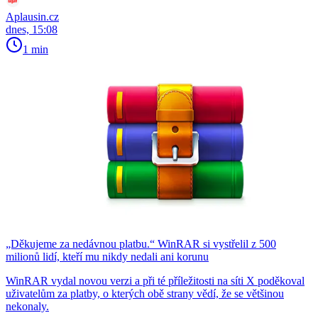
Aplausin.cz
dnes, 15:08
1 min
„Děkujeme za nedávnou platbu.“ WinRAR si vystřelil z 500
milionů lidí, kteří mu nikdy nedali ani korunu
WinRAR vydal novou verzi a při té příležitosti na síti X poděkoval
uživatelům za platby, o kterých obě strany vědí, že se většinou
nekonaly.