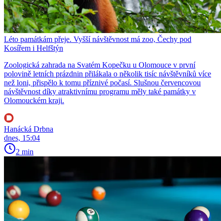
Léto památkám přeje. Vyšší návštěvnost má zoo, Čechy pod
Kosířem i Helfštýn
Zoologická zahrada na Svatém Kopečku u Olomouce v první
polovině letních prázdnin přilákala o několik tisíc návštěvníků více
než loni, přispělo k tomu příznivé počasí. Slušnou červencovou
návštěvnost díky atraktivnímu programu měly také památky v
Olomouckém kraji.
Hanácká Drbna
dnes, 15:04
2 min