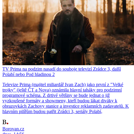
TV Prima na podzim nasadí do souboje televizí Zrádce 3, další
Polabí nebo Pod hladinou 2
Televize Prima (majitel miliardář Ivan Zach) jako první z "Velké
trojky" (ještě ČT a Nova) oznámila hlavní taháky pro podzimní
programové schéma. Z drtivé většiny se bude jednat o již
vyzkoušené formáty a showmeny, kteří budou lákat diváky k
obrazovkách Zachovy stanice a investice reklamních zadavatelů. K
hlavním pilířům budou patřit Zrádci 3, seriály Polabí,
Borovan.cz