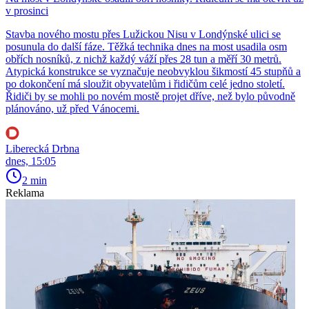
v prosinci
Stavba nového mostu přes Lužickou Nisu v Londýnské ulici se
posunula do další fáze. Těžká technika dnes na most usadila osm
obřích nosníků, z nichž každý váží přes 28 tun a měří 30 metrů.
Atypická konstrukce se vyznačuje neobvyklou šikmostí 45 stupňů a
po dokončení má sloužit obyvatelům i řidičům celé jedno století.
Řidiči by se mohli po novém mostě projet dříve, než bylo původně
plánováno, už před Vánocemi.
Liberecká Drbna
dnes, 15:05
2 min
Reklama