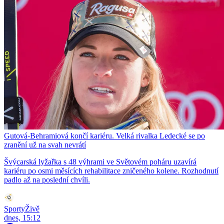
Gutová-Behramiová končí kariéru. Velká rivalka Ledecké se po
zranění už na svah nevrátí
Švýcarská lyžařka s 48 výhrami ve Světovém poháru uzavírá
kariéru po osmi měsících rehabilitace zničeného kolene. Rozhodnutí
padlo až na poslední chvíli.
SportyŽivě
dnes, 15:12