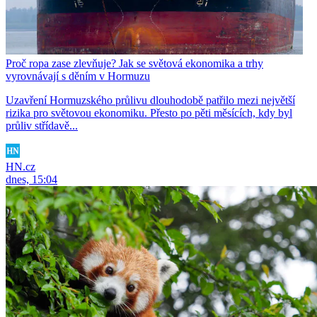
Proč ropa zase zlevňuje? Jak se světová ekonomika a trhy
vyrovnávají s děním v Hormuzu
Uzavření Hormuzského průlivu dlouhodobě patřilo mezi největší
rizika pro světovou ekonomiku. Přesto po pěti měsících, kdy byl
průliv střídavě...
HN.cz
dnes, 15:04