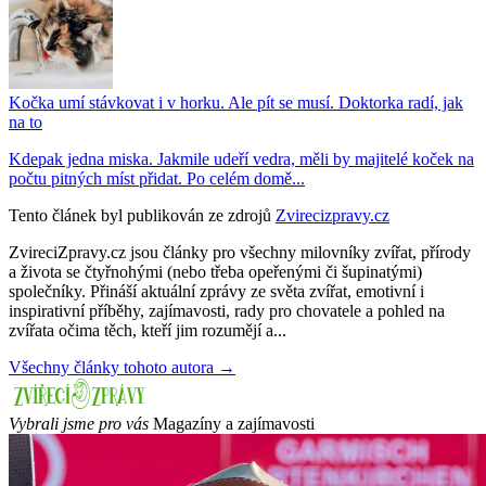
Kočka umí stávkovat i v horku. Ale pít se musí. Doktorka radí, jak
na to
Kdepak jedna miska. Jakmile udeří vedra, měli by majitelé koček na
počtu pitných míst přidat. Po celém domě...
Tento článek byl publikován ze zdrojů
Zvirecizpravy.cz
ZvireciZpravy.cz jsou články pro všechny milovníky zvířat, přírody
a života se čtyřnohými (nebo třeba opeřenými či šupinatými)
společníky. Přináší aktuální zprávy ze světa zvířat, emotivní i
inspirativní příběhy, zajímavosti, rady pro chovatele a pohled na
zvířata očima těch, kteří jim rozumějí a...
Všechny články tohoto autora →
Vybrali jsme pro vás
Magazíny a zajímavosti