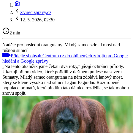
Zvirecizpravy.cz
12. 5. 2026, 02:30
2 min
Naděje pro poslední orangutany. Mladý samec zdolal most nad
rušnou silnicí
Přidejte si obsah Centrum.cz do oblíbených zdrojů pro Google
hledání a Google zprávy
„Na tento okamžik jsme čekali dva roky,“ jásají ochránci přírody.
Ukazují přitom video, které pořídili v deštném pralese na severu
Sumatry. Mladý samec orangutana na něm zdolává lanový most,
který se klene vysoko nad silnicí Lagan-Pagindar. Rozdrobené
populace primátů, které předtím tato dálnice rozdělila, se tak mohou
znovu spojit.