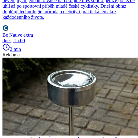
neveřejných jednání o válce na Ukrajině přes spor o peníze po těžbě
uhlí až po sportovní příběh mladé české cyklistky. Dnešní obraz
doplňují technologie, příroda, celebrity i praktická témata z
každodenního života.
Be Native extra
dnes, 15:00
2 min
Reklama