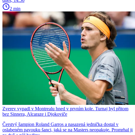
dnes, 14:56
2 min
Zverev vypadl v Montrealu hned v prvním kole. Turnaj byl přitom
bez Sinnera, Alcaraze i Djokoviče
Čerstvý šampion Roland Garros a nasazená jednička dostal v
oslabeném pavouku šanci, jaká se na Masters neopakuje. Promrhal ji