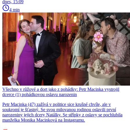
dnes, 15:09
4 min
Všechno v růžové a dort jako z pohádky: Petr Macinka vystrojil
dcerce (1) pohádkovou oslavu narozenin
Petr Macinka (47) zažívá v politice sice krušné chvíle, ale v
soukromí je šťastný. Se svou milovanou rodinou oslavili první
narozeniny jejich dcery Natálky. Se střípky z oslavy se pochlubila
manželka Monika Macinková na Instagramu.