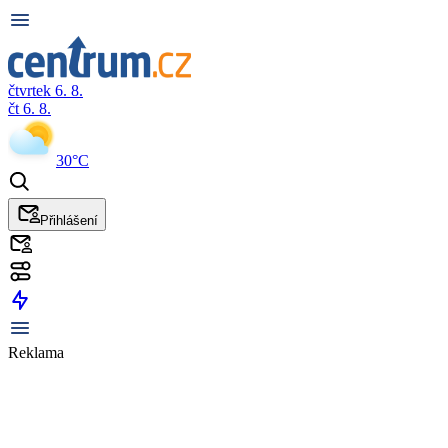
čtvrtek 6. 8.
čt 6. 8.
30°C
Přihlášení
Reklama