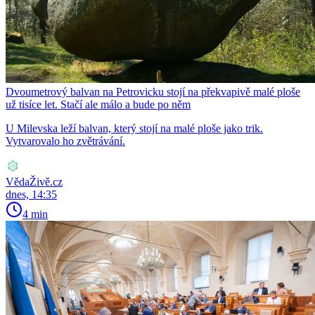
Dvoumetrový balvan na Petrovicku stojí na překvapivě malé ploše
už tisíce let. Stačí ale málo a bude po něm
U Milevska leží balvan, který stojí na malé ploše jako trik.
Vytvarovalo ho zvětrávání.
VědaŽivě.cz
dnes, 14:35
4 min