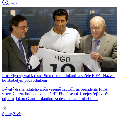
4 min
Luís Figo vyzval k okamžitému konci Infantina v čele FIFA. Nazval
ho zbabělým podvodníkem
Bývalý držitel Zlatého míče veřejně zaútočil na prezidenta FIFA
slovy, že „znehodnotil svůj úřad“. Přidal se tak k nejostřejší vlně
odporu, jakou Gianni Infantino za deset let ve funkci čelil.
SportyŽivě