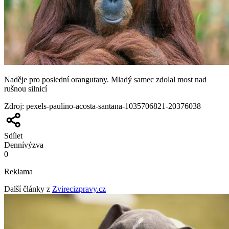
Naděje pro poslední orangutany. Mladý samec zdolal most nad
rušnou silnicí
Zdroj
:
pexels-paulino-acosta-santana-1035706821-20376038
Sdílet
Denní
výzva
0
Reklama
Další články z
Zvirecizpravy.cz