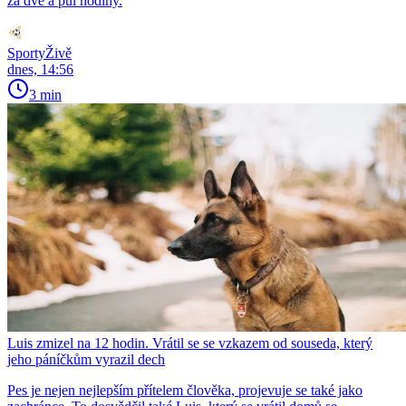
za dvě a půl hodiny.
SportyŽivě
dnes, 14:56
3 min
Luis zmizel na 12 hodin. Vrátil se se vzkazem od souseda, který
jeho páníčkům vyrazil dech
Pes je nejen nejlepším přítelem člověka, projevuje se také jako