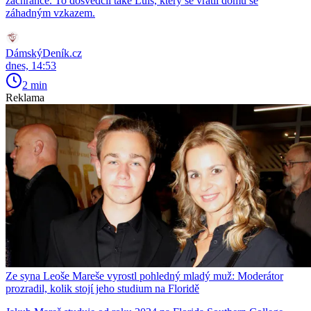
zachránce. To dosvědčil také Luis, který se vrátil domů se
záhadným vzkazem.
DámskýDeník.cz
dnes, 14:53
2 min
Reklama
Ze syna Leoše Mareše vyrostl pohledný mladý muž: Moderátor
prozradil, kolik stojí jeho studium na Floridě