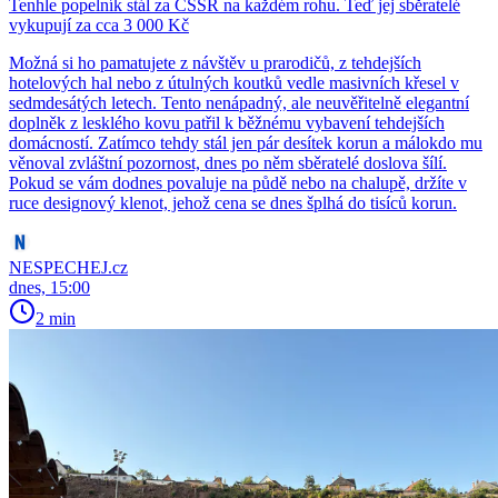
Tenhle popelník stál za ČSSR na každém rohu. Teď jej sběratelé
vykupují za cca 3 000 Kč
Možná si ho pamatujete z návštěv u prarodičů, z tehdejších
hotelových hal nebo z útulných koutků vedle masivních křesel v
sedmdesátých letech. Tento nenápadný, ale neuvěřitelně elegantní
doplněk z lesklého kovu patřil k běžnému vybavení tehdejších
domácností. Zatímco tehdy stál jen pár desítek korun a málokdo mu
věnoval zvláštní pozornost, dnes po něm sběratelé doslova šílí.
Pokud se vám dodnes povaluje na půdě nebo na chalupě, držíte v
ruce designový klenot, jehož cena se dnes šplhá do tisíců korun.
NESPECHEJ.cz
dnes, 15:00
2 min