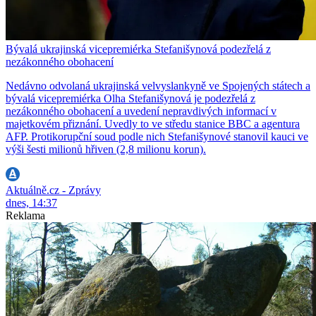
Bývalá ukrajinská vicepremiérka Stefanišynová podezřelá z
nezákonného obohacení
Nedávno odvolaná ukrajinská velvyslankyně ve Spojených státech a
bývalá vicepremiérka Olha Stefanišynová je podezřelá z
nezákonného obohacení a uvedení nepravdivých informací v
majetkovém přiznání. Uvedly to ve středu stanice BBC a agentura
AFP. Protikorupční soud podle nich Stefanišynové stanovil kauci ve
výši šesti milionů hřiven (2,8 milionu korun).
Aktuálně.cz - Zprávy
dnes, 14:37
Reklama