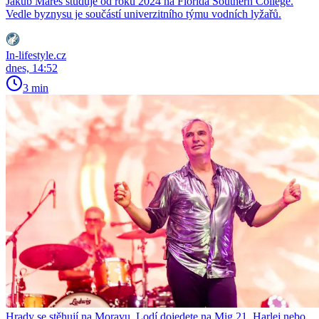
Jakub Mareš studuje od roku 2024 na Florida Southern College.
Vedle byznysu je součástí univerzitního týmu vodních lyžařů.
In-lifestyle.cz
dnes, 14:52
3 min
Hrady se stěhují na Moravu. Lodí dojedete na Mig 21, Harlej nebo