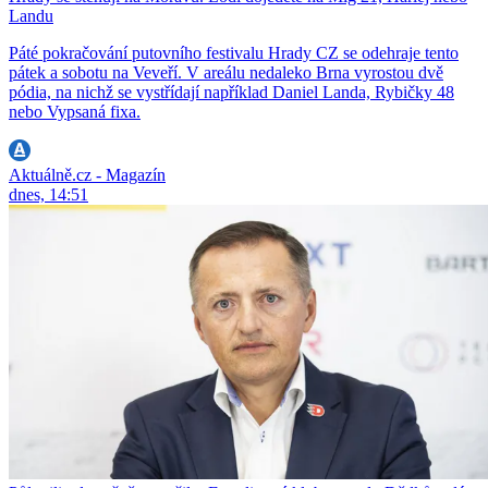
Landu
Páté pokračování putovního festivalu Hrady CZ se odehraje tento
pátek a sobotu na Veveří. V areálu nedaleko Brna vyrostou dvě
pódia, na nichž se vystřídají například Daniel Landa, Rybičky 48
nebo Vypsaná fixa.
Aktuálně.cz - Magazín
dnes, 14:51