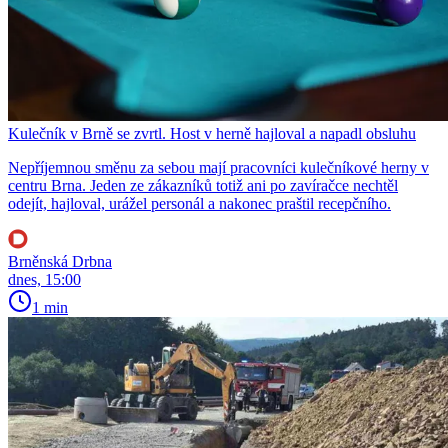
Kulečník v Brně se zvrtl. Host v herně hajloval a napadl obsluhu
Nepříjemnou směnu za sebou mají pracovníci kulečníkové herny v
centru Brna. Jeden ze zákazníků totiž ani po zavíračce nechtěl
odejít, hajloval, urážel personál a nakonec praštil recepčního.
Brněnská Drbna
dnes, 15:00
1 min