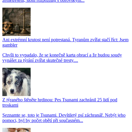
zemětřesení, sloni rozpoznají s obrovským...
Ani extrémní krutost není potrestaná. Tyranům zvířat stačí říct: Jsem
gambler
Chvíli to vypadalo, že se konečně karta obrací a že budou soudy
vynášet za týrání zvířat skutečné tresty....
Z týraného štěněte hrdinou: Pes Tsunami zachránil 25 lidí pod
troskami
Seznamte se, toto je Tsunami. Devítiletý psí záchranář. Nebýt jeho
pomoci, byl by počet obětí při současném...