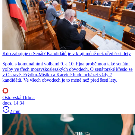
Kdo zabojuje o Senát? Kandidátů je v kraji méně než před šesti lety
Spolu s komunálními volbami 9. a 10. října proběhnou také senátní
volby ve třech moravskoslezských obvodech. O senátorské křeslo se
v Ostravě, Frýdku-Místku a Karviné bude ucházet vždy 7
kandidátů. Ve všech obvodech je to méně než před šesti lety.
Ostravská Drbna
dnes, 14:34
2 min