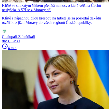
Klíště se strakatým štítkem přenáší nemoc, o které většina Čechů
neslyšela. A šíří se z Moravy dál
Klíště s nápadnou bílou kresbou na hřbetě se za poslední dekádu
rozšířilo z jižní Moravy do všech regionů České republiky.
Chalupáři-Zahrádkáři
dnes, 14:39
4 min