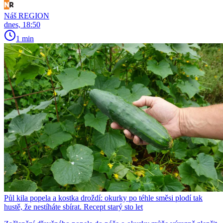
Náš REGION
dnes, 18:50
1 min
Půl kila popela a kostka droždí: okurky po téhle směsi plodí tak
hustě, že nestíháte sbírat. Recept starý sto let