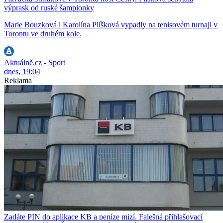
výprask od ruské šampionky
Marie Bouzková i Karolína Plíšková vypadly na tenisovém turnaji v
Torontu ve druhém kole.
Aktuálně.cz - Sport
dnes, 19:04
Reklama
Zadáte PIN do aplikace KB a peníze mizí. Falešná přihlašovací