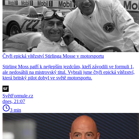
Čtyři epická vítězství Stirlinga Mosse v motorsportu
Stirling Moss patří k nejlepším jezdcům, kteří závodili ve formuli 1,
ale nedosáhli na mistrovský titul. Vybrali jsme čtyři epická vítězství,
která britský pilot dobyl ve světě motorsportu.
SvětFormule.cz
dnes, 21:07
3 min