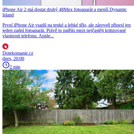
iPhone Air 2 má dostat druhý 48Mpx fotoaparát a menší Dynamic
Island
První iPhone Air vsadil na tenké a lehké tělo, ale zároveň přinesl jen
jeden zadní fotoaparát. Právě to patřilo mezi nejčastěji kritizované
vlastnosti telefonu. Apple...
Dotekomanie.cz
dnes, 20:00
2 min