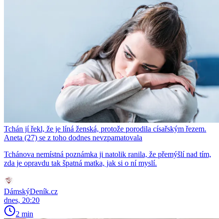
Tchán jí řekl, že je líná ženská, protože porodila císařským řezem.
Aneta (27) se z toho dodnes nevzpamatovala
Tchánova nemístná poznámka ji natolik ranila, že přemýšlí nad tím,
zda je opravdu tak špatná matka, jak si o ní myslí.
DámskýDeník.cz
dnes, 20:20
2 min