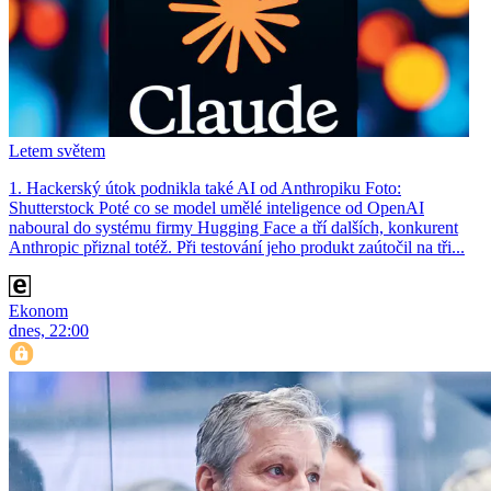
Letem světem
1. Hackerský útok podnikla také AI od Anthropiku Foto:
Shutterstock Poté co se model umělé inteligence od OpenAI
naboural do systému firmy Hugging Face a tří dalších, konkurent
Anthro­pic přiznal totéž. Při testování jeho produkt zaútočil na tři...
Ekonom
dnes, 22:00