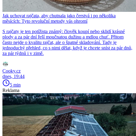
Jak uchovat rajčata, aby chutnala jako čerstvá i po několika
měsících: Tyto revoluční metody vás ohromí
S rajčaty je ten potížista známý: člověk koupí nebo sklidí krásné
plody a za pár dní řeší moučnatou dužinu a mdlou chuť. Přitom
často nejde o kvalitu rajčat, ale o špatné skladování. Tady je
jednoduchý přehled, co s nimi dělat, když je chcete sníst za pár dnů,
za pár týdnů i v zimě.
Cooky.cz
dnes, 19:44
5 min
Reklama