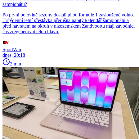
šampionátu?
Po první polovině sezony dostali piloti formule 1 zasloužené volno.
Třítýdenní letní přestávka přerušila nabitý kalendář šampionátu a
před návratem na okruh v nizozemském Zandvoortu mají závodníci
čas zregenerovat tělo i hlavu.
SportWin
dnes, 20:18
2 min