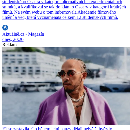
studentského Oscara v kategorii alternativních a experimentálních
snímků, a kvalifikoval se tak do klání o Oscary v kategorii krátkých
filmů. Na svém webu o tom informovala Akademie filmového
umění a věd, která vyznamenala celkem 12 studentských filmů.
Aktuálně.cz - Magazín
dnes, 20:20
Reklama
F1 se zastavila. Co během letní pauzy dělají největší hvězdy