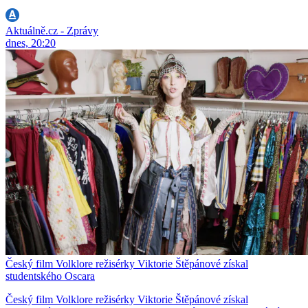
Aktuálně.cz - Zprávy
dnes, 20:20
Český film Volklore režisérky Viktorie Štěpánové získal
studentského Oscara
Český film Volklore režisérky Viktorie Štěpánové získal