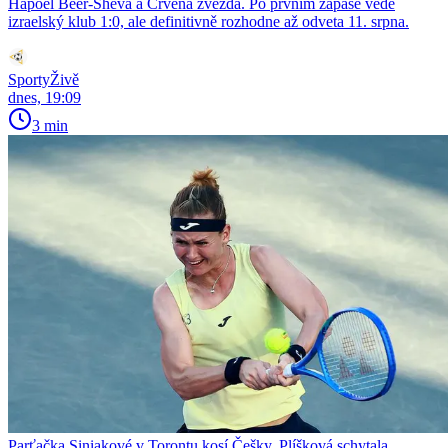
Hapoel Beer-Sheva a Crvena zvezda. Po prvním zápase vede
izraelský klub 1:0, ale definitivně rozhodne až odveta 11. srpna.
SportyŽivě
dnes, 19:09
3 min
Parťačka Siniakové v Torontu kosí Češky. Plíšková schytala