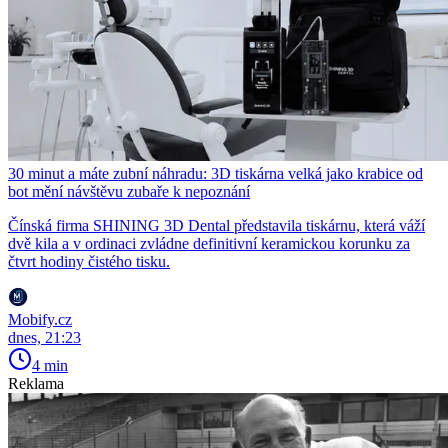
30 minut a máte zubní náhradu: 3D tiskárna velká jako krabice od
bot mění návštěvu zubaře k nepoznání
Čínská firma SHINING 3D Dental představila tiskárnu, která váží
dvě kila a v ordinaci zvládne definitivní keramickou korunku za
čtvrt hodiny čistého tisku.
Mobify.cz
dnes, 21:23
4 min
Reklama