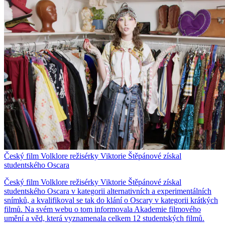
Český film Volklore režisérky Viktorie Štěpánové získal
studentského Oscara
Český film Volklore režisérky Viktorie Štěpánové získal
studentského Oscara v kategorii alternativních a experimentálních
snímků, a kvalifikoval se tak do klání o Oscary v kategorii krátkých
filmů. Na svém webu o tom informovala Akademie filmového
umění a věd, která vyznamenala celkem 12 studentských filmů.