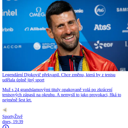
Legendární Djokovič překvapil. Chce změnu, která by z tenisu
udělala úplně jiný sport
Muž s 24 grandslamovými tituly opakovaně volá po zkrácení
tenisových zápasů na okruhu. A nemyslí to jako provokaci, říká to
nejméně šest let.
SportyŽivě
dnes, 19:39