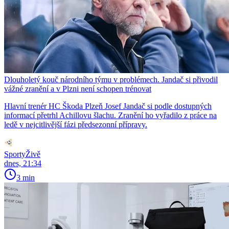
Dlouholetý kouč národního týmu v problémech. Jandač si přivodil
vážné zranění a v Plzni není schopen trénovat
Hlavní trenér HC Škoda Plzeň Josef Jandač si podle dostupných
informací přetrhl Achillovu šlachu. Zranění ho vyřadilo z práce na
ledě v nejcitlivější fázi předsezonní přípravy.
SportyŽivě
dnes, 21:34
3 min