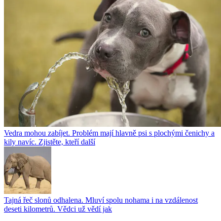
Vedra mohou zabíjet. Problém mají hlavně psi s plochými čenichy a
kily navíc. Zjistěte, kteří další
Tajná řeč slonů odhalena. Mluví spolu nohama i na vzdálenost
deseti kilometrů. Vědci už vědí jak