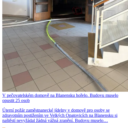
V pečovatelském domově na Blanensku hořelo. Budovu muselo
opustit 25 osob
Úterní požár zaměstnanecké jídelny v domově pro osoby se
zdravotním postižením ve Velkých Opatovicích na Blanensku si
naštěstí nevyžádal žádná vážná zranění. Budovu muselo…