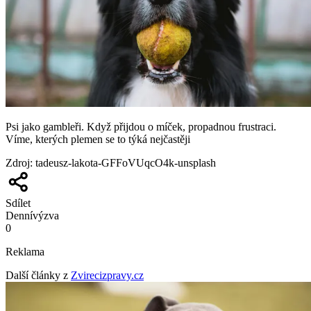
Psi jako gambleři. Když přijdou o míček, propadnou frustraci.
Víme, kterých plemen se to týká nejčastěji
Zdroj
:
tadeusz-lakota-GFFoVUqcO4k-unsplash
Sdílet
Denní
výzva
0
Reklama
Další články z
Zvirecizpravy.cz