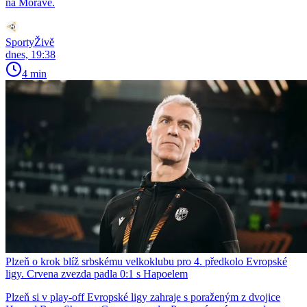
na Moravě.
SportyŽivě
dnes, 19:38
4 min
Plzeň o krok blíž srbskému velkoklubu pro 4. předkolo Evropské
ligy. Crvena zvezda padla 0:1 s Hapoelem
Plzeň si v play-off Evropské ligy zahraje s poraženým z dvojice