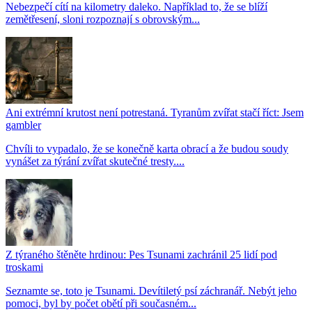
Nebezpečí cítí na kilometry daleko. Například to, že se blíží
zemětřesení, sloni rozpoznají s obrovským...
Ani extrémní krutost není potrestaná. Tyranům zvířat stačí říct: Jsem
gambler
Chvíli to vypadalo, že se konečně karta obrací a že budou soudy
vynášet za týrání zvířat skutečné tresty....
Z týraného štěněte hrdinou: Pes Tsunami zachránil 25 lidí pod
troskami
Seznamte se, toto je Tsunami. Devítiletý psí záchranář. Nebýt jeho
pomoci, byl by počet obětí při současném...