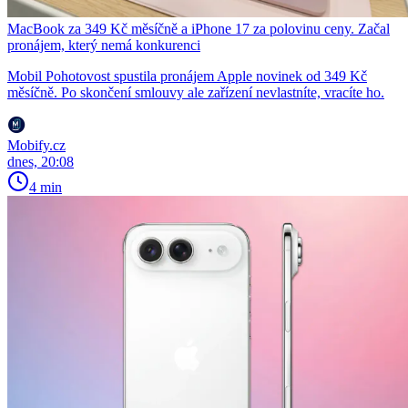
MacBook za 349 Kč měsíčně a iPhone 17 za polovinu ceny. Začal
pronájem, který nemá konkurenci
Mobil Pohotovost spustila pronájem Apple novinek od 349 Kč
měsíčně. Po skončení smlouvy ale zařízení nevlastníte, vracíte ho.
Mobify.cz
dnes, 20:08
4 min