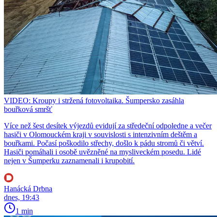
VIDEO: Kroupy i stržená fotovoltaika. Šumpersko zasáhla
bouřková smršť
Více než šest desítek výjezdů evidují za středeční odpoledne a večer
hasiči v Olomouckém kraji v souvislosti s intenzivním deštěm a
bouřkami. Počasí poškodilo střechy, došlo k pádu stromů či větví.
Hasiči pomáhali i osobě uvězněné na mysliveckém posedu. Lidé
nejen v Šumperku zaznamenali i krupobití.
Hanácká Drbna
dnes, 19:43
1 min