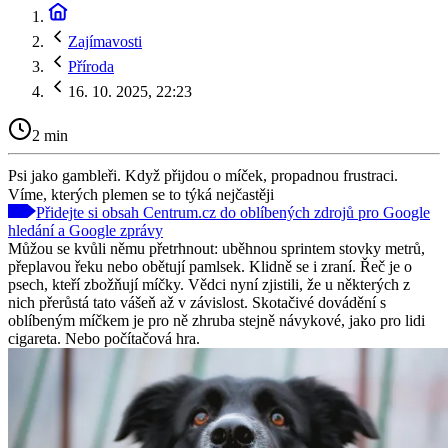
Zajímavosti
Příroda
16. 10. 2025, 22:23
2 min
Psi jako gambleři. Když přijdou o míček, propadnou frustraci.
Víme, kterých plemen se to týká nejčastěji
Přidejte si obsah Centrum.cz do oblíbených zdrojů pro Google
hledání a Google zprávy
Můžou se kvůli němu přetrhnout: uběhnou sprintem stovky metrů,
přeplavou řeku nebo obětují pamlsek. Klidně se i zraní. Řeč je o
psech, kteří zbožňují míčky. Vědci nyní zjistili, že u některých z
nich přerůstá tato vášeň až v závislost. Skotačivé dovádění s
oblíbeným míčkem je pro ně zhruba stejně návykové, jako pro lidi
cigareta. Nebo počítačová hra.