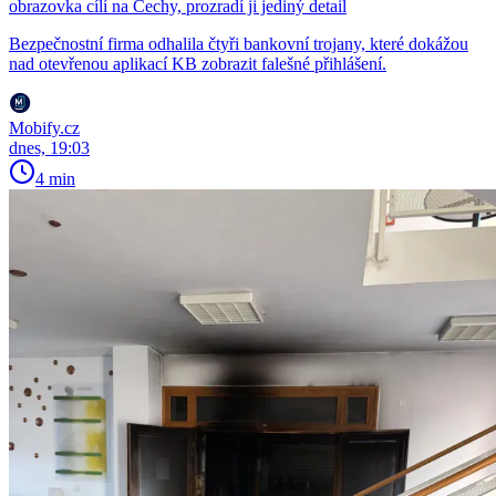
obrazovka cílí na Čechy, prozradí ji jediný detail
Bezpečnostní firma odhalila čtyři bankovní trojany, které dokážou
nad otevřenou aplikací KB zobrazit falešné přihlášení.
Mobify.cz
dnes, 19:03
4 min