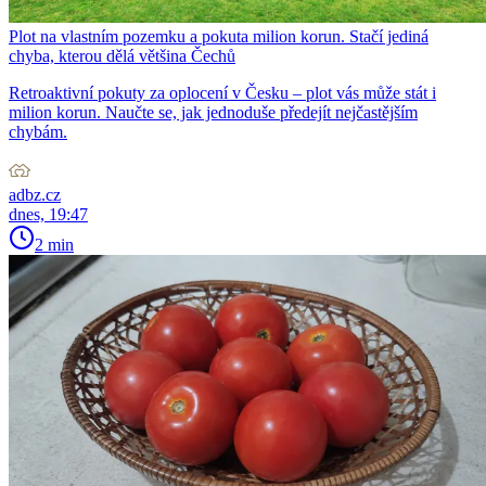
Plot na vlastním pozemku a pokuta milion korun. Stačí jediná
chyba, kterou dělá většina Čechů
Retroaktivní pokuty za oplocení v Česku – plot vás může stát i
milion korun. Naučte se, jak jednoduše předejít nejčastějším
chybám.
adbz.cz
dnes, 19:47
2 min