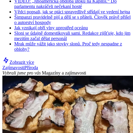
VIDEO: „Jihoamerická obdoba útoku na Kapitol.“ Do
parlamentu nakráčeli nečekaní hosté
Vědci popsali, jak se ptáci spravedlivě střídají ve vedení hejna
Šimpanzi pravidelně pijí a dělí se s přáteli. Člověk právě přišel
o autorství hospody
Jak vznikají obří vlny uprostřed oceánu
Sloni se údajně domestikovali sami. Redakce zjišťuje, kdo jim
mezitím začal dělat personál
Mrak může vážit jako stovky slonů. Proč tedy nespadne z
oblohy?
Zobrazit více
Zajímavosti
Příroda
Vybrali jsme pro vás
Magazíny a zajímavosti