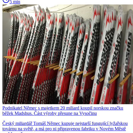
5 min
Podnikatel Němec s majetkem 20 miliard koupil norskou značku
běžek Madshus. Část výroby přesune na Vysočinu
Český miliardář Tomáš Němec kupuje nejstarší fungující lyžařskou
továrnu na světě, a má pro ni připravenou fabriku v Novém Městě