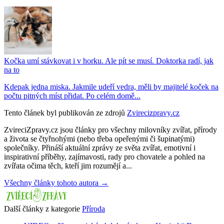
Kočka umí stávkovat i v horku. Ale pít se musí. Doktorka radí, jak
na to
Kdepak jedna miska. Jakmile udeří vedra, měli by majitelé koček na
počtu pitných míst přidat. Po celém domě...
Tento článek byl publikován ze zdrojů
Zvirecizpravy.cz
ZvireciZpravy.cz jsou články pro všechny milovníky zvířat, přírody
a života se čtyřnohými (nebo třeba opeřenými či šupinatými)
společníky. Přináší aktuální zprávy ze světa zvířat, emotivní i
inspirativní příběhy, zajímavosti, rady pro chovatele a pohled na
zvířata očima těch, kteří jim rozumějí a...
Všechny články tohoto autora →
Další články z kategorie
Příroda