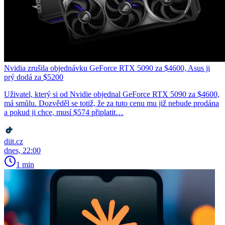
Nvidia zrušila objednávku GeForce RTX 5090 za $4600, Asus ji
prý dodá za $5200
Uživatel, který si od Nvidie objednal GeForce RTX 5090 za $4600,
má smůlu. Dozvěděl se totiž, že za tuto cenu mu již nebude prodána
a pokud ji chce, musí $574 připlatit…
diit.cz
dnes, 22:00
1 min