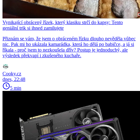
Vynikající obrácený řízek, který klasiku strčí do kapsy: Tento
geniální trik si ihned zamilujete
Přiznám se vám, že jsem o obráceném řízku dlouho nevěděla vůbec
nic. Pak mi ho ukázala kamarádka, která ho dělá po babičce, a já si
říkala - proč jsem to nezkoušela dřív? Postup je jednoduchý, ale
výsledek překvapí i zkušeného kuchaře.
Cooky.cz
dnes, 22:48
5 min