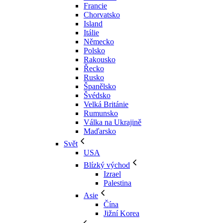
Francie
Chorvatsko
Island
Itálie
Německo
Polsko
Rakousko
Řecko
Rusko
Španělsko
Švédsko
Velká Británie
Rumunsko
Válka na Ukrajině
Maďarsko
Svět
USA
Blízký východ
Izrael
Palestina
Asie
Čína
Jižní Korea