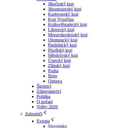
Jihočeský kraj
Jihomoravský kraj
Karlovarský kraj
Kraj Vysočina
Králověhradecký kraj
Liberecký kraj
Moravskoslezský kraj
Olomoucký kraj
Pardubický kraj
Plzeňský kraj
Středočeský kraj
Ústecký kraj
Zlínský kraj
Praha
Brno
Ostrava
Školství
Zdravotnictví
Politika
O počasí
Volby 2026
Zahraničí
Evropa
Slovensko