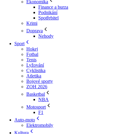
Ekonomika
Finance a burza
Podnikání
Spotřebitel
Krimi
Doprava
Nehody
Sport
Hokej
Fotbal
Tenis
Lyžování
Cyklistika
Atletika
Bojové sporty
ZOH 2026
Basketbal
NBA
Motosport
F1
Auto-moto
Elektromobily
Kultura