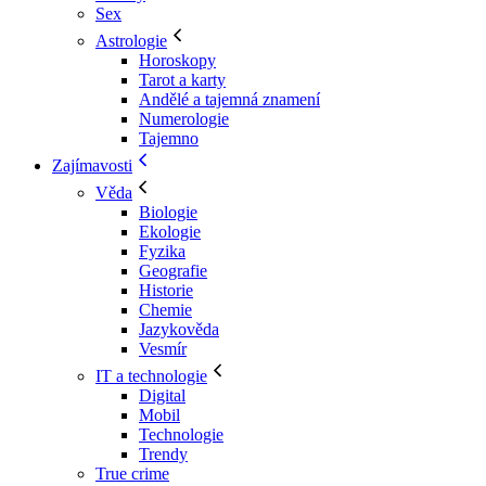
Sex
Astrologie
Horoskopy
Tarot a karty
Andělé a tajemná znamení
Numerologie
Tajemno
Zajímavosti
Věda
Biologie
Ekologie
Fyzika
Geografie
Historie
Chemie
Jazykověda
Vesmír
IT a technologie
Digital
Mobil
Technologie
Trendy
True crime