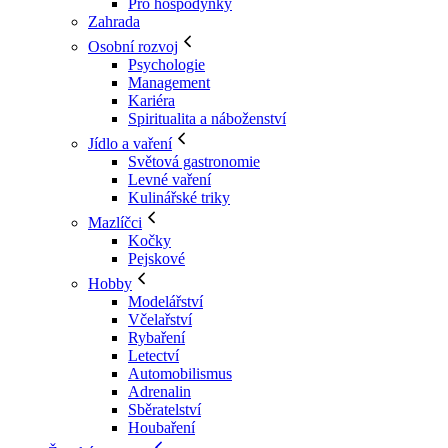
Pro hospodyňky
Zahrada
Osobní rozvoj
Psychologie
Management
Kariéra
Spiritualita a náboženství
Jídlo a vaření
Světová gastronomie
Levné vaření
Kulinářské triky
Mazlíčci
Kočky
Pejskové
Hobby
Modelářství
Včelařství
Rybaření
Letectví
Automobilismus
Adrenalin
Sběratelství
Houbaření