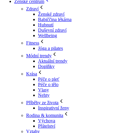
Ženské centrum
Zdraví
Ženské zdraví
Babiččina lékárna
Hubnutí
Duševní zdraví
Wellbeing
Fitness
Jóga a pilates
Módní trendy
Aktuální trendy
Doplňky
Krása
Péče o pleť
Péče o tělo
Vlasy
Nehty
Příběhy ze života
Inspirativní ženy
Rodina & komunita
Výchova
Přátelství
Vztahy