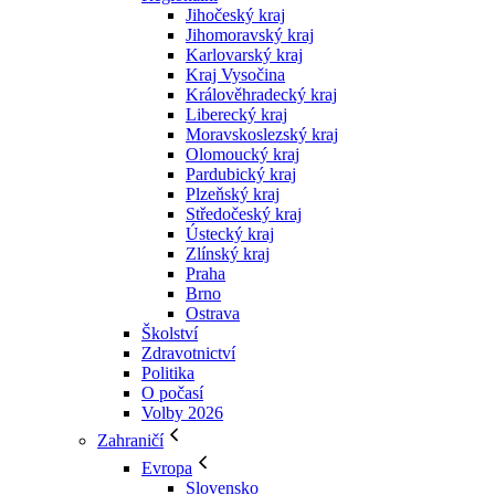
Jihočeský kraj
Jihomoravský kraj
Karlovarský kraj
Kraj Vysočina
Králověhradecký kraj
Liberecký kraj
Moravskoslezský kraj
Olomoucký kraj
Pardubický kraj
Plzeňský kraj
Středočeský kraj
Ústecký kraj
Zlínský kraj
Praha
Brno
Ostrava
Školství
Zdravotnictví
Politika
O počasí
Volby 2026
Zahraničí
Evropa
Slovensko