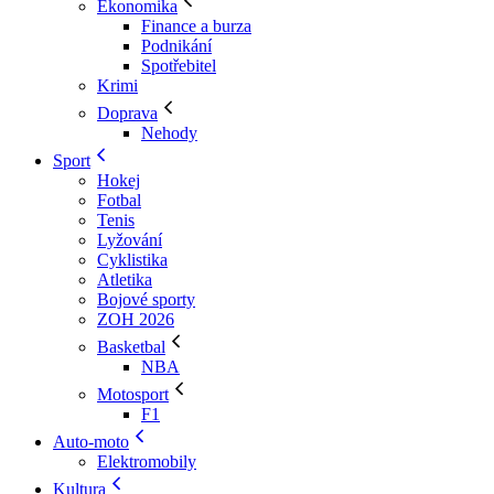
Ekonomika
Finance a burza
Podnikání
Spotřebitel
Krimi
Doprava
Nehody
Sport
Hokej
Fotbal
Tenis
Lyžování
Cyklistika
Atletika
Bojové sporty
ZOH 2026
Basketbal
NBA
Motosport
F1
Auto-moto
Elektromobily
Kultura