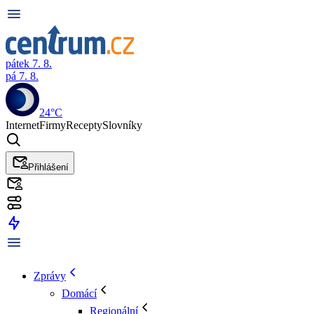
pátek 7. 8.
pá 7. 8.
24°C
Internet
Firmy
Recepty
Slovníky
Přihlášení
Zprávy
Domácí
Regionální