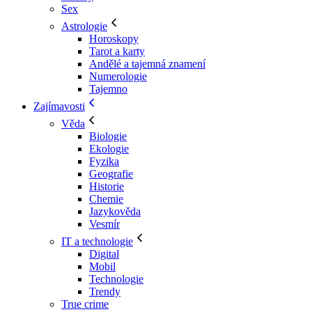
Sex
Astrologie
Horoskopy
Tarot a karty
Andělé a tajemná znamení
Numerologie
Tajemno
Zajímavosti
Věda
Biologie
Ekologie
Fyzika
Geografie
Historie
Chemie
Jazykověda
Vesmír
IT a technologie
Digital
Mobil
Technologie
Trendy
True crime