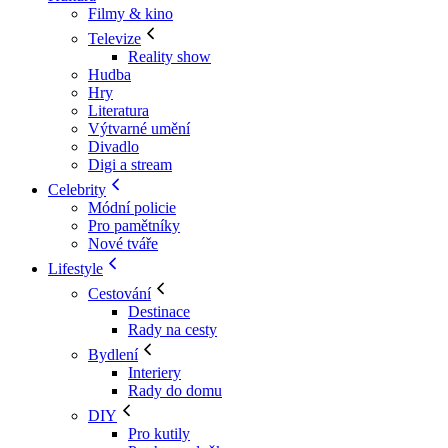
Filmy & kino
Televize
Reality show
Hudba
Hry
Literatura
Výtvarné umění
Divadlo
Digi a stream
Celebrity
Módní policie
Pro pamětníky
Nové tváře
Lifestyle
Cestování
Destinace
Rady na cesty
Bydlení
Interiery
Rady do domu
DIY
Pro kutily