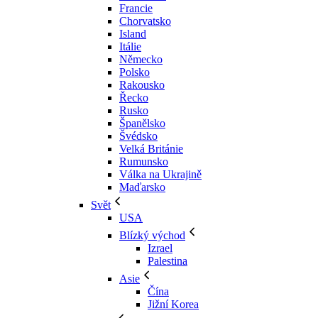
Francie
Chorvatsko
Island
Itálie
Německo
Polsko
Rakousko
Řecko
Rusko
Španělsko
Švédsko
Velká Británie
Rumunsko
Válka na Ukrajině
Maďarsko
Svět
USA
Blízký východ
Izrael
Palestina
Asie
Čína
Jižní Korea