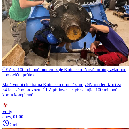
ČEZ za 100 milionů modernizuje Kořensko. Nové turbíny zvládnou
i poloviční průtok
Malá vodní elektrárna Kořensko prochází největší modernizací za
34 let svého provozu. ČEZ při investici přesahující 100 milionů
korun kompletně…
Volty
dnes, 01:00
2 min