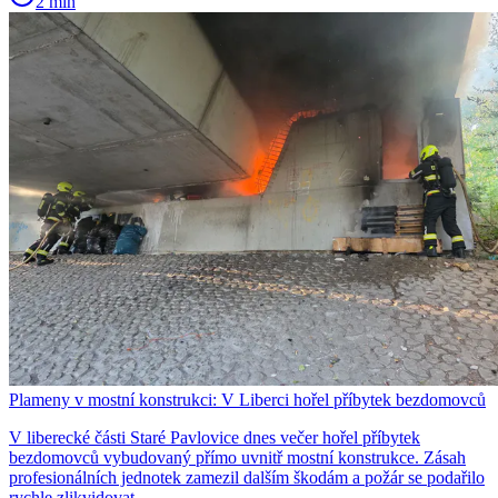
2 min
Plameny v mostní konstrukci: V Liberci hořel příbytek bezdomovců
V liberecké části Staré Pavlovice dnes večer hořel příbytek
bezdomovců vybudovaný přímo uvnitř mostní konstrukce. Zásah
profesionálních jednotek zamezil dalším škodám a požár se podařilo
rychle zlikvidovat.