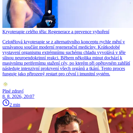
Kryoterapie celého těla: Regenerace a prevence vyhoření
Celotělová kryoterapie se z alternativního konceptu rychle mění v
uznávanou součást moderní regenerační medicíny. Krátkodobé
vystavení organismu extrémnímu suchému chladu vyvolává v těle
silnou neuroendokrinní reakci. Během několika minut dochází k
masivnímu perifernímu stažení cév, po kterém při opětovném zahřátí
následuje intenzivní prokrvení všech orgánů a tkání. Tento proces
funguje jako přirozený restart pro cévní i imunitní systém.
Plné zdraví
8. 8. 2026, 20:07
2 min