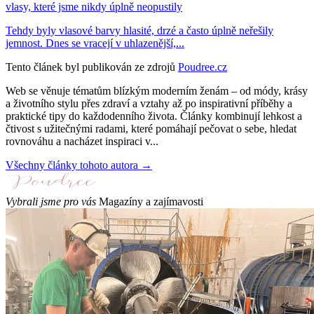
vlasy, které jsme nikdy úplně neopustily
Tehdy byly vlasové barvy hlasité, drzé a často úplně neřešily
jemnost. Dnes se vracejí v uhlazenější,...
Tento článek byl publikován ze zdrojů
Poudree.cz
Web se věnuje tématům blízkým moderním ženám – od módy, krásy
a životního stylu přes zdraví a vztahy až po inspirativní příběhy a
praktické tipy do každodenního života. Články kombinují lehkost a
čtivost s užitečnými radami, které pomáhají pečovat o sebe, hledat
rovnováhu a nacházet inspiraci v...
Všechny články tohoto autora →
Vybrali jsme pro vás
Magazíny a zajímavosti