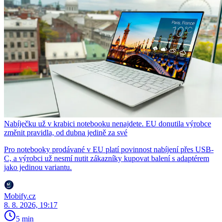
Nabíječku už v krabici notebooku nenajdete. EU donutila výrobce
změnit pravidla, od dubna jedině za své
Pro notebooky prodávané v EU platí povinnost nabíjení přes USB-
C, a výrobci už nesmí nutit zákazníky kupovat balení s adaptérem
jako jedinou variantu.
Mobify.cz
8. 8. 2026, 19:17
5 min