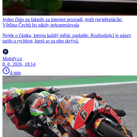
Jedno číslo na faktuře za internet prozradí, jestli (ne)přeplácíte.
Většina Čechů ho nikdy nekontrolovala
Nejde o částku, kterou každý měsíc zaplatíte. Rozhodující je název
tarifu a rychlost, která se za ním skrývá.
Mobify.cz
8. 8. 2026, 18:14
4 min