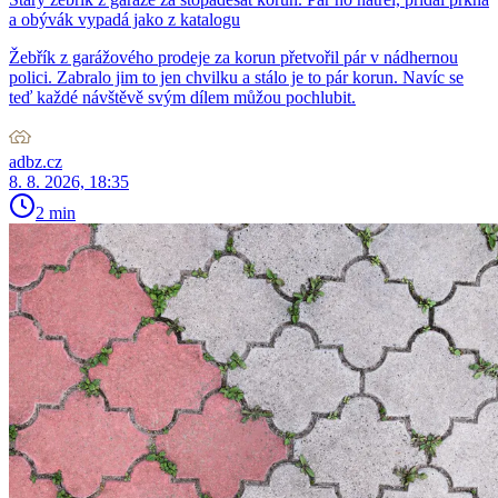
a obývák vypadá jako z katalogu
Žebřík z garážového prodeje za korun přetvořil pár v nádhernou
polici. Zabralo jim to jen chvilku a stálo je to pár korun. Navíc se
teď každé návštěvě svým dílem můžou pochlubit.
adbz.cz
8. 8. 2026, 18:35
2 min