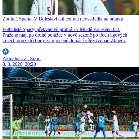
Zoufalá Sparta. V Boleslavi ani jednou nevystřelila na branku
Fotbalisté Sparty překvapivě prohráli v Mladé Boleslavi 0:2.
Pražané mají po druhé porážce v nové sezoně po třech ligových
kolech pouze tři body za upocené domácí vítězství nad Zlínem.
Aktuálně.cz - Sport
8. 8. 2026, 20:20