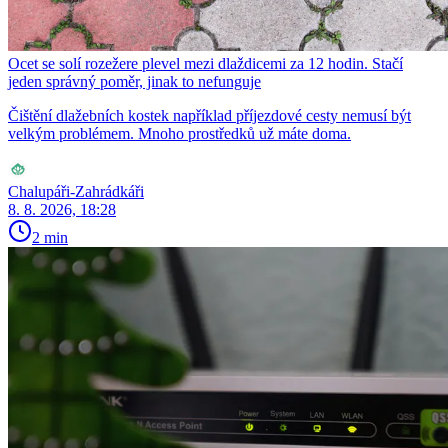
Ocet se solí rozežere plevel mezi dlaždicemi za 12 hodin. Stačí
jeden správný poměr, jinak to nefunguje
Čištění dlažebních kostek například příjezdové cesty nemusí být
velkým problémem. Mnoho prostředků už máte doma.
Chalupáři-Zahrádkáři
8. 8. 2026, 18:28
2 min