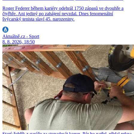
Roger Federer během kariéry odehrál 1750 zápasů ve dvouhře a
čtyřhře. Ani jediný po zahájení nevzdal. Dnes fenomenální
švýcarský tenista slaví 45. narozeniny.
Aktuálně.cz - Sport
8. 8. 2026, 18:50
Starý žebřík z garáže za stopadesát korun. Pár ho natřel, přidal prkna