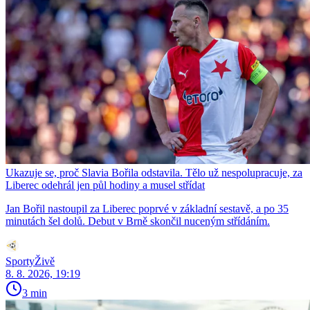
Ukazuje se, proč Slavia Bořila odstavila. Tělo už nespolupracuje, za
Liberec odehrál jen půl hodiny a musel střídat
Jan Bořil nastoupil za Liberec poprvé v základní sestavě, a po 35
minutách šel dolů. Debut v Brně skončil nuceným střídáním.
SportyŽivě
8. 8. 2026, 19:19
3 min