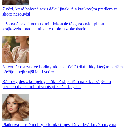
7 věcí, které bohyně sexu dělají jinak. A s krajkovým prádlem to
skoro nesouvisí
„Bohyně sexu“ nemusí mít dokonalé tělo, zásuvku plnou
krajkového prádla ani tajný diplom z akrobacie....
Navoníš se a za dvě hodiny nic necítíš? 7 triků, díky kterým parfém
přežije i nejkrutjší letní vedro
Ráno vyjdeš z koupelny, stříkneš si parfém na krk a zápěstí a
prvních dvacet minut voníš přesně tak, jak...
Platinová, tlusté melíry i skunk stripes. Devadesátkové barvy na