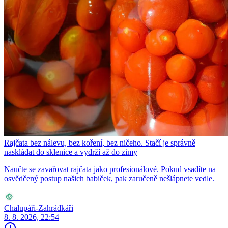
Rajčata bez nálevu, bez koření, bez ničeho. Stačí je správně
naskládat do sklenice a vydrží až do zimy
Naučte se zavařovat rajčata jako profesionálové. Pokud vsadíte na
osvědčený postup našich babiček, pak zaručeně nešlápnete vedle.
Chalupáři-Zahrádkáři
8. 8. 2026, 22:54