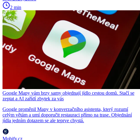
2 min
Google Mapy vám brzy samy objednají jídlo cestou domů. Stačí se
zeptat a AI zařídí zbytek za vás
Google proměnil Mapy v konverzačního asistenta, který rozumí
celým větám a umí doporučit restauraci přímo na trase. Objednání
jídla jedním dotazem se ale teprve chystá.
Mobify.cz