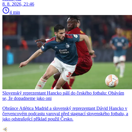
8. 8. 2026, 21:46
4 min
Slovenský reprezentant Hancko pálí do českého fotbalu: Obávám
se, že dopadneme jako oni
Obránce Atlética Madrid a slovenský reprezentant Dávid Hancko v
červencovém podcastu varoval před stagnací slovenského fotbalu, a
jako odstrašující příklad použil Česko.