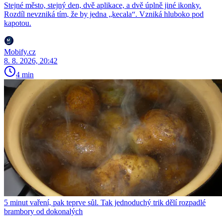
Stejné město, stejný den, dvě aplikace, a dvě úplně jiné ikonky.
Rozdíl nevzniká tím, že by jedna „kecala“. Vzniká hluboko pod
kapotou.
Mobify.cz
8. 8. 2026, 20:42
4 min
5 minut vaření, pak teprve sůl. Tak jednoduchý trik dělí rozpadlé
brambory od dokonalých