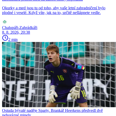
Okurky a med jsou tu od toho, aby vaše letní zahradničení bylo
plodné i veselé. Když víte, jak na to, určitě nešlápnete vedle.
Chalupáři-Zahrádkáři
8. 8. 2026, 20:38
2 min
Ostuda bývalé naděje Sparty. Brankář Heerkens předvedl dvě
nehorázné minely