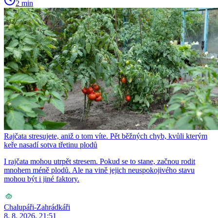
2 min
Rajčata stresujete, aniž o tom víte. Pět běžných chyb, kvůli kterým
keře nasadí sotva třetinu plodů
I rajčata mohou utrpět stresem. Pokud se to stane, začnou rodit
mnohem méně plodů. Ale na vině jejich neuspokojivého stavu
mohou být i jiné faktory.
Chalupáři-Zahrádkáři
8. 8. 2026, 21:51