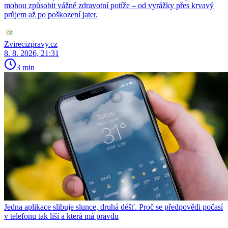
mohou způsobit vážné zdravotní potíže – od vyrážky přes krvavý
průjem až po poškození jater.
Zvirecizpravy.cz
8. 8. 2026, 21:31
3 min
Jedna aplikace slibuje slunce, druhá déšť. Proč se předpovědi počasí
v telefonu tak liší a která má pravdu