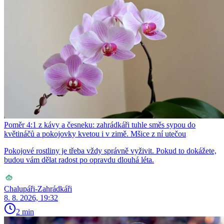
Poměr 4:1 z kávy a česneku: zahrádkáři tuhle směs sypou do
květináčů a pokojovky kvetou i v zimě. Mšice z ní utečou
Pokojové rostliny je třeba vždy správně vyživit. Pokud to dokážete,
budou vám dělat radost po opravdu dlouhá léta.
Chalupáři-Zahrádkáři
8. 8. 2026, 19:32
2 min