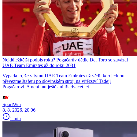
Nejdůležitější podpis roku? Pogačarův dědic Del Toro se zavázal
UAE Team Emirates až do roku 2031
Vypadá to, že v týmu UAE Team Emirates už vědí, kdo jednou
převezme štafetu po slovinském stroji na vítězství Tadeji
Pogačarovi. A není mu ještě ani třiadvacet let...
SportWin
8. 8. 2026, 20:06
1 min