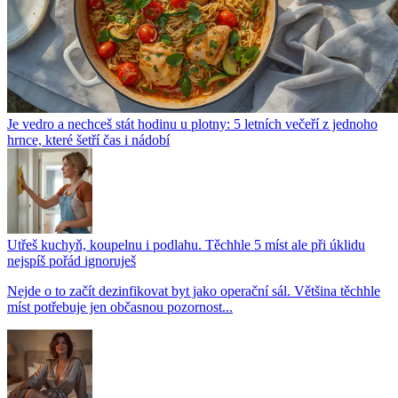
Je vedro a nechceš stát hodinu u plotny: 5 letních večeří z jednoho
hrnce, které šetří čas i nádobí
Utřeš kuchyň, koupelnu i podlahu. Těchhle 5 míst ale při úklidu
nejspíš pořád ignoruješ
Nejde o to začít dezinfikovat byt jako operační sál. Většina těchhle
míst potřebuje jen občasnou pozornost...