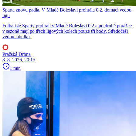
Sparta znovu padla. V Mladé Boleslavi prohrála 0:2, domácí vedou
ligu
Fotbalisté Sparty prohráli v Mladé Boleslavi 0:2 a po druhé porážce
v sezoně mají po třech ligových kolech pouze tři body. Středočeši
vedou tabulku.
Pražská Drbna
8. 8. 2026, 20:15
1 min