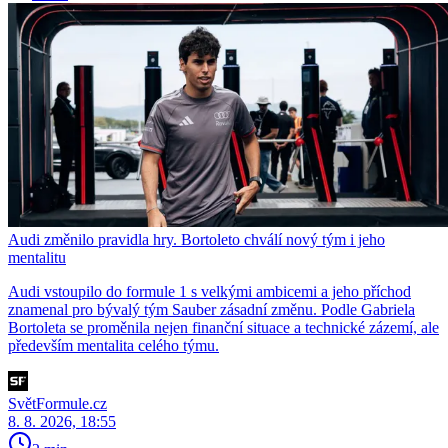
Audi změnilo pravidla hry. Bortoleto chválí nový tým i jeho
mentalitu
Audi vstoupilo do formule 1 s velkými ambicemi a jeho příchod
znamenal pro bývalý tým Sauber zásadní změnu. Podle Gabriela
Bortoleta se proměnila nejen finanční situace a technické zázemí, ale
především mentalita celého týmu.
SvětFormule.cz
8. 8. 2026, 18:55