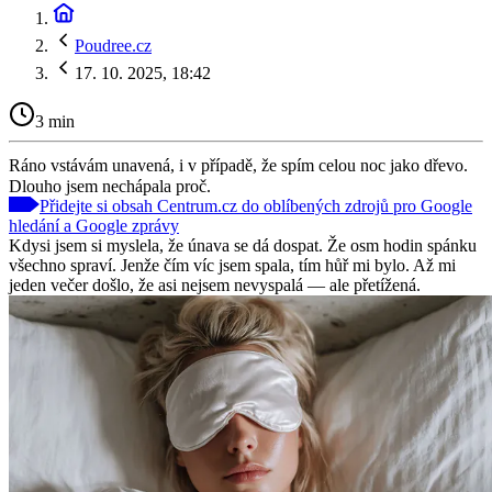
Poudree.cz
17. 10. 2025, 18:42
3 min
Ráno vstávám unavená, i v případě, že spím celou noc jako dřevo.
Dlouho jsem nechápala proč.
Přidejte si obsah Centrum.cz do oblíbených zdrojů pro Google
hledání a Google zprávy
Kdysi jsem si myslela, že únava se dá dospat. Že osm hodin spánku
všechno spraví. Jenže čím víc jsem spala, tím hůř mi bylo. Až mi
jeden večer došlo, že asi nejsem nevyspalá — ale přetížená.