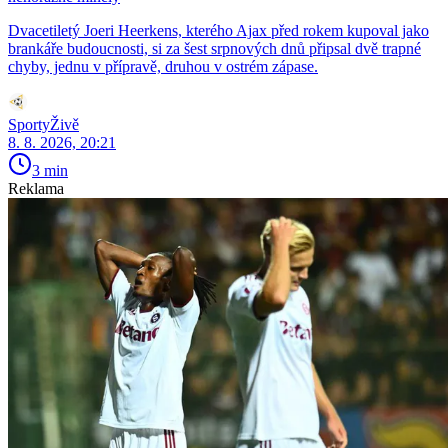
Dvacetiletý Joeri Heerkens, kterého Ajax před rokem kupoval jako
brankáře budoucnosti, si za šest srpnových dnů připsal dvě trapné
chyby, jednu v přípravě, druhou v ostrém zápase.
SportyŽivě
8. 8. 2026, 20:21
3 min
Reklama