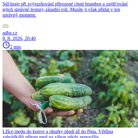
Sůl hraje při zvýrazňování přirozené chuti brambor a zajišťování
jejich správné textury zásadní roli. Musíte ji však přidat v ten
správný moment.
adbz.cz
8. 8. 2026, 20:40
2 min
Lžíce medu do konve a okurky plodí až do října. Většina
zahrádkářů přitom med na záhon nikdy nepoužila