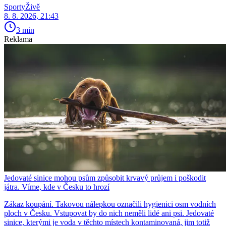
SportyŽivě
8. 8. 2026, 21:43
3 min
Reklama
Jedovaté sinice mohou psům způsobit krvavý průjem i poškodit
játra. Víme, kde v Česku to hrozí
Zákaz koupání. Takovou nálepkou označili hygienici osm vodních
ploch v Česku. Vstupovat by do nich neměli lidé ani psi. Jedovaté
sinice, kterými je voda v těchto místech kontaminovaná, jim totiž