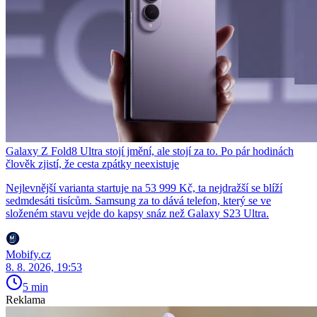
Galaxy Z Fold8 Ultra stojí jmění, ale stojí za to. Po pár hodinách
člověk zjistí, že cesta zpátky neexistuje
Nejlevnější varianta startuje na 53 999 Kč, ta nejdražší se blíží
sedmdesáti tisícům. Samsung za to dává telefon, který se ve
složeném stavu vejde do kapsy snáz než Galaxy S23 Ultra.
Mobify.cz
8. 8. 2026, 19:53
5 min
Reklama