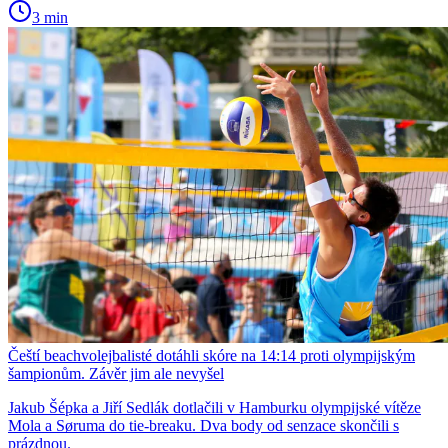
3 min
Čeští beachvolejbalisté dotáhli skóre na 14:14 proti olympijským
šampionům. Závěr jim ale nevyšel
Jakub Šépka a Jiří Sedlák dotlačili v Hamburku olympijské vítěze
Mola a Søruma do tie-breaku. Dva body od senzace skončili s
prázdnou.