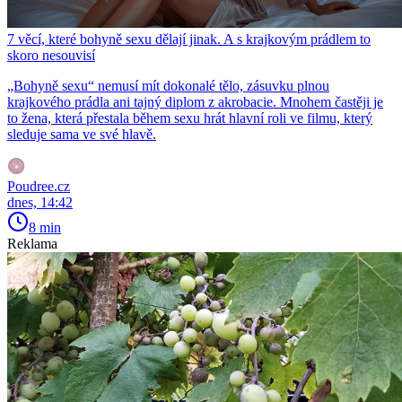
7 věcí, které bohyně sexu dělají jinak. A s krajkovým prádlem to
skoro nesouvisí
„Bohyně sexu“ nemusí mít dokonalé tělo, zásuvku plnou
krajkového prádla ani tajný diplom z akrobacie. Mnohem častěji je
to žena, která přestala během sexu hrát hlavní roli ve filmu, který
sleduje sama ve své hlavě.
Poudree.cz
dnes, 14:42
8 min
Reklama