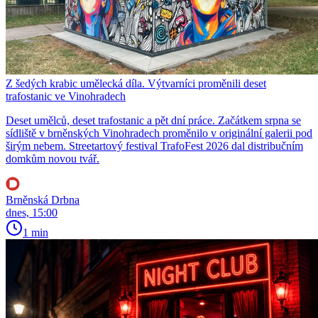
Z šedých krabic umělecká díla. Výtvarníci proměnili deset
trafostanic ve Vinohradech
Deset umělců, deset trafostanic a pět dní práce. Začátkem srpna se
sídliště v brněnských Vinohradech proměnilo v originální galerii pod
širým nebem. Streetartový festival TrafoFest 2026 dal distribučním
domkům novou tvář.
Brněnská Drbna
dnes, 15:00
1 min