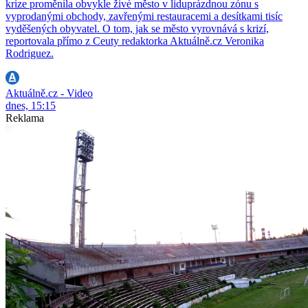
krize proměnila obvykle živé město v liduprázdnou zónu s
vyprodanými obchody, zavřenými restauracemi a desítkami tisíc
vyděšených obyvatel. O tom, jak se město vyrovnává s krizí,
reportovala přímo z Ceuty redaktorka Aktuálně.cz Veronika
Rodriguez.
Aktuálně.cz - Video
dnes, 15:15
Reklama