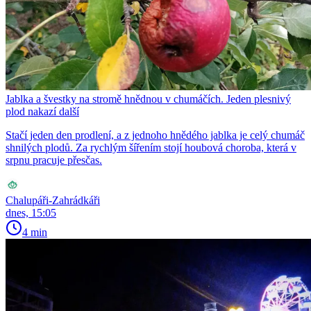
Jablka a švestky na stromě hnědnou v chumáčích. Jeden plesnivý
plod nakazí další
Stačí jeden den prodlení, a z jednoho hnědého jablka je celý chumáč
shnilých plodů. Za rychlým šířením stojí houbová choroba, která v
srpnu pracuje přesčas.
Chalupáři-Zahrádkáři
dnes, 15:05
4 min