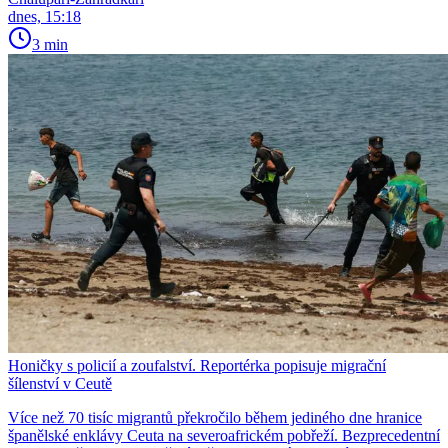
dnes, 15:18
3 min
Honičky s policií a zoufalství. Reportérka popisuje migrační
šílenství v Ceutě
Více než 70 tisíc migrantů překročilo během jediného dne hranice
španělské enklávy Ceuta na severoafrickém pobřeží. Bezprecedentní