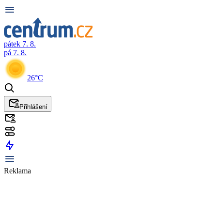
pátek 7. 8.
pá 7. 8.
26°C
Přihlášení
Reklama