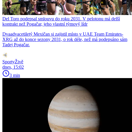
Del Toro podepsal smlouvu do roku 2031. V pelotonu má delší
kontrakt než Pogačar, jeho vlastní týmový lídr
Dvaadvacetiletý Mexičan si zajistil místo v UAE Team Emirates-
XRG až do konce sezony 2031, o rok déle, než má podepsáno sám
Tadej Pogačar.
SportyŽivě
dnes, 15:02
3 min