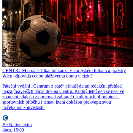
CENTRUM o páté: Pikantní kauza v korejském fotbalu a pražský
sklep odpovídá cenou plážovému domu v cizině
Páteční vydání „Centrum o páté“ přináší denní redakční přehled
nejzajímavějších témat dne na Centru. Klidný letní den se nesl ve
znamení událostí z domova i zahraničí, kulturních připomínek,
sportovních příběhů i témat, která dokážou překvapit svou
nečekanou souvislostí.
Be Native extra
dnes, 15:00