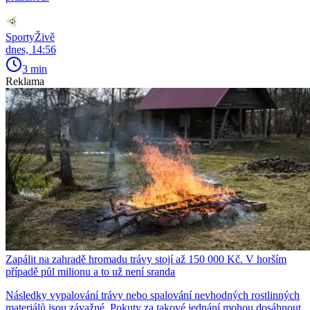
SportyŽivě
dnes, 14:56
3 min
Reklama
Zapálit na zahradě hromadu trávy stojí až 150 000 Kč. V horším
případě půl milionu a to už není sranda
Následky vypalování trávy nebo spalování nevhodných rostlinných
materiálů jsou závažné. Pokuty za takové jednání mohou dosáhnout