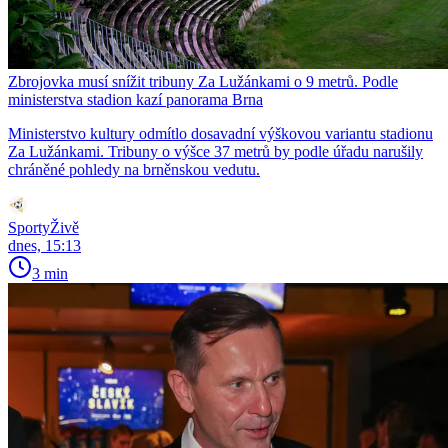
Zbrojovka musí snížit tribuny Za Lužánkami o 9 metrů. Podle
ministerstva stadion kazí panorama Brna
Ministerstvo kultury odmítlo dosavadní výškovou variantu stadionu
Za Lužánkami. Tribuny o výšce 37 metrů by podle úřadu narušily
chráněné pohledy na brněnskou vedutu.
SportyŽivě
dnes, 15:13
3 min