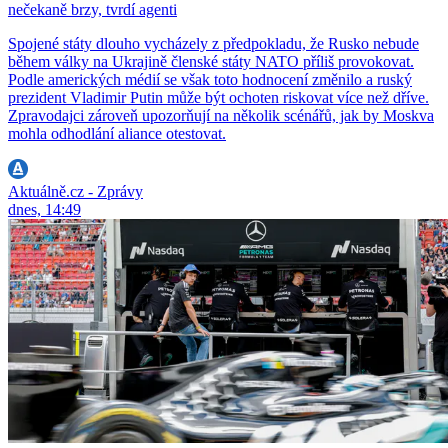
nečekaně brzy, tvrdí agenti
Spojené státy dlouho vycházely z předpokladu, že Rusko nebude
během války na Ukrajině členské státy NATO příliš provokovat.
Podle amerických médií se však toto hodnocení změnilo a ruský
prezident Vladimir Putin může být ochoten riskovat více než dříve.
Zpravodajci zároveň upozorňují na několik scénářů, jak by Moskva
mohla odhodlání aliance otestovat.
Aktuálně.cz - Zprávy
dnes, 14:49