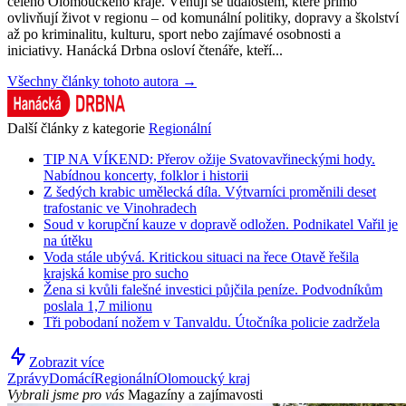
celého Olomouckého kraje. Věnují se událostem, které přímo
ovlivňují život v regionu – od komunální politiky, dopravy a školství
až po kriminalitu, kulturu, sport nebo zajímavé osobnosti a
iniciativy. Hanácká Drbna osloví čtenáře, kteří...
Všechny články tohoto autora →
Další články z kategorie
Regionální
TIP NA VÍKEND: Přerov ožije Svatovavřineckými hody.
Nabídnou koncerty, folklor i historii
Z šedých krabic umělecká díla. Výtvarníci proměnili deset
trafostanic ve Vinohradech
Soud v korupční kauze v dopravě odložen. Podnikatel Vařil je
na útěku
Voda stále ubývá. Kritickou situaci na řece Otavě řešila
krajská komise pro sucho
Žena si kvůli falešné investici půjčila peníze. Podvodníkům
poslala 1,7 milionu
Tři pobodaní nožem v Tanvaldu. Útočníka policie zadržela
Zobrazit více
Zprávy
Domácí
Regionální
Olomoucký kraj
Vybrali jsme pro vás
Magazíny a zajímavosti