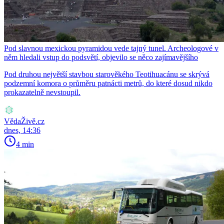
Pod slavnou mexickou pyramidou vede tajný tunel. Archeologové v
něm hledali vstup do podsvětí, objevilo se něco zajímavějšího
Pod druhou největší stavbou starověkého Teotihuacánu se skrývá
podzemní komora o průměru patnácti metrů, do které dosud nikdo
prokazatelně nevstoupil.
VědaŽivě.cz
dnes, 14:36
4 min