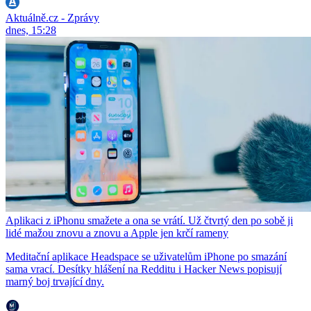
Aktuálně.cz - Zprávy
dnes, 15:28
Aplikaci z iPhonu smažete a ona se vrátí. Už čtvrtý den po sobě ji
lidé mažou znovu a znovu a Apple jen krčí rameny
Meditační aplikace Headspace se uživatelům iPhone po smazání
sama vrací. Desítky hlášení na Redditu i Hacker News popisují
marný boj trvající dny.