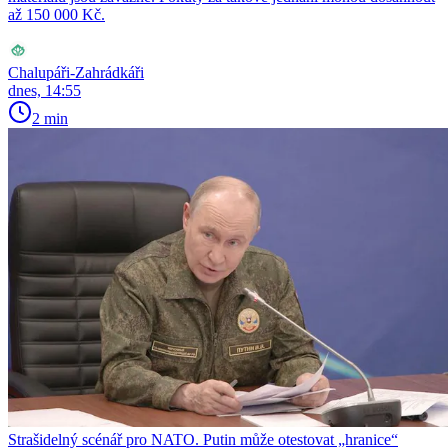
až 150 000 Kč.
Chalupáři-Zahrádkáři
dnes, 14:55
2 min
Strašidelný scénář pro NATO. Putin může otestovat „hranice“