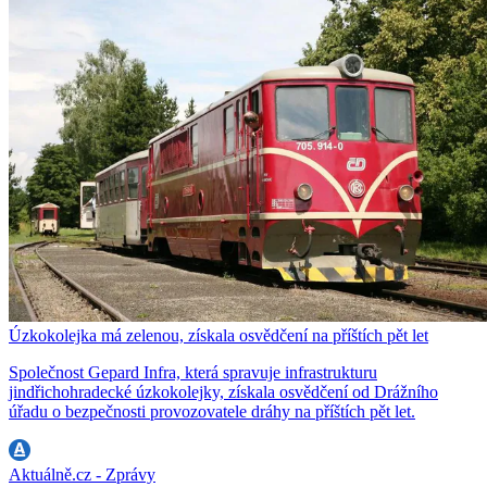
Úzkokolejka má zelenou, získala osvědčení na příštích pět let
Společnost Gepard Infra, která spravuje infrastrukturu
jindřichohradecké úzkokolejky, získala osvědčení od Drážního
úřadu o bezpečnosti provozovatele dráhy na příštích pět let.
Aktuálně.cz - Zprávy