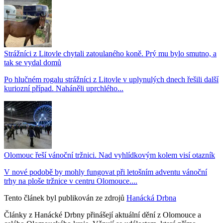
Strážníci z Litovle chytali zatoulaného koně. Prý mu bylo smutno, a
tak se vydal domů
Po hlučném rogalu strážníci z Litovle v uplynulých dnech řešili další
kuriozní případ. Naháněli uprchlého...
Olomouc řeší vánoční tržnici. Nad vyhlídkovým kolem visí otazník
V nové podobě by mohly fungovat při letošním adventu vánoční
trhy na ploše tržnice v centru Olomouce....
Tento článek byl publikován ze zdrojů
Hanácká Drbna
Články z Hanácké Drbny přinášejí aktuální dění z Olomouce a