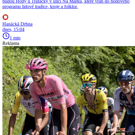
budou Hody u Trafačky v ulici Na Marku, které vrátí do hodového
programu lidové tradice, kroje a folklor.
Hanácká Drbna
dnes, 15:04
1 min
Reklama