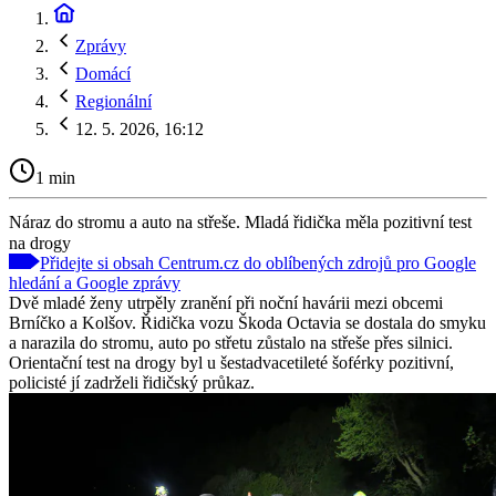
Zprávy
Domácí
Regionální
12. 5. 2026, 16:12
1 min
Náraz do stromu a auto na střeše. Mladá řidička měla pozitivní test
na drogy
Přidejte si obsah Centrum.cz do oblíbených zdrojů pro Google
hledání a Google zprávy
Dvě mladé ženy utrpěly zranění při noční havárii mezi obcemi
Brníčko a Kolšov. Řidička vozu Škoda Octavia se dostala do smyku
a narazila do stromu, auto po střetu zůstalo na střeše přes silnici.
Orientační test na drogy byl u šestadvacetileté šoférky pozitivní,
policisté jí zadrželi řidičský průkaz.