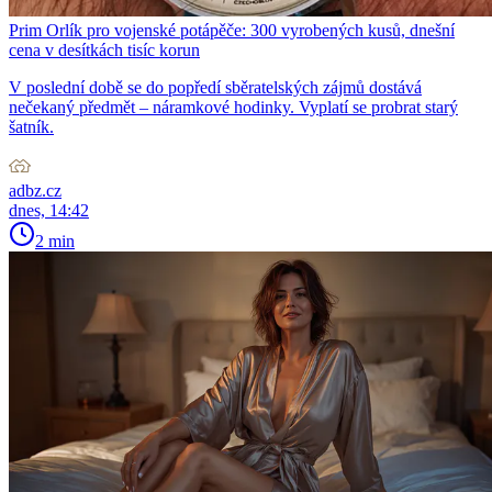
Prim Orlík pro vojenské potápěče: 300 vyrobených kusů, dnešní
cena v desítkách tisíc korun
V poslední době se do popředí sběratelských zájmů dostává
nečekaný předmět – náramkové hodinky. Vyplatí se probrat starý
šatník.
adbz.cz
dnes, 14:42
2 min