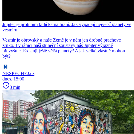
Jupiter je proti nim kulička na hraní. Jak vypadají největší planety ve
vesmíru
Vesmír je obrovský a naše Země je v něm jen drobné prachové
zrnko. I v rámci naší sluneční soustavy nás Jupiter výrazně
převyšuje. Existují ještě větší planety? A jak velké vlastně mohou
být?
NESPECHEJ.cz
dnes, 15:00
3 min