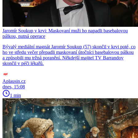
Jaromír Soukup v krvi: Maskovaní muži ho napadli basebalovou
pálkou, nutná operace
Bývalý mediální magnát Jaromír Soukup (57) skončil v krvi poté, co
ho ve středu večer přepadli maskovaní útočníci basebalovou pálkou
a způsobili mu tržná poranění. Někdejší majitel TV Barrandov
skončil v péči lékařů.
Aplausin.cz
dnes, 15:08
1 min