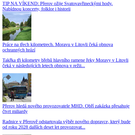
TIP NA VÍKEND: Přerov ožije Svatovavřineckými hody.
Nabídnou koncerty, folklor i historii
Práce na třech kilometrech. Moravu v Litovli čeká obnova
ochranných hrází
Takřka tři kilometry břehů hlavního ramene řeky Moravy v Litovli
čeká v následujících letech obnova v režii...
Přerov hledá nového provozovatele MHD. Obří zakázka přesahuje
čtvrt miliardy
Radnice v Přerově odstartovala výběr nového dopravce, který bude
od roku 2028 dalších deset let provozovat...