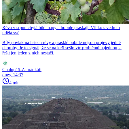
Réva v srpnu chytá bílé mapy a bobule praskají. Vlhko s vedrem
udělá své
Bílý povlak na listech révy a prasklé bobule nejsou projevy jedné
choroby. Je to signál, že se na keři sešlo víc problémů najednou, a
řešit jen jeden z nich nestačí.
Chalupáři-Zahrádkáři
dnes, 14:37
4 min