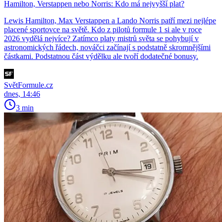
Hamilton, Verstappen nebo Norris: Kdo má nejvyšší plat?
Lewis Hamilton, Max Verstappen a Lando Norris patří mezi nejlépe
placené sportovce na světě. Kdo z pilotů formule 1 si ale v roce
2026 vydělá nejvíce? Zatímco platy mistrů světa se pohybují v
astronomických řádech, nováčci začínají s podstatně skromnějšími
částkami. Podstatnou část výdělku ale tvoří dodatečné bonusy.
SvětFormule.cz
dnes, 14:46
3 min