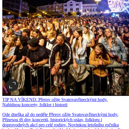
TIP NA VÍKEND: Přerov ožije Svatovavřineckými hody.
Nabídnou koncerty, folklor i historii
Ode dneška až do neděle Přerov ožije Svatovavřineckými hody.
Přinesou tři dny koncertů, historických oslav, folkloru i
doprovodných akcí pro celé rodiny. Novinkou letošního ročníku