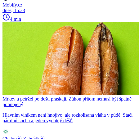
Mobify.cz
dnes, 15:23
4 min
Mrkev a petržel po dešti praskají. Záhon přitom nemusí být špatně
pohnojený
Hlavním viníkem není hnojivo, ale rozkolísaná vláha v půdě. Stačí
pár dnů sucha a jeden vydatný déšť.
Chalupáři-Zahrádkáři