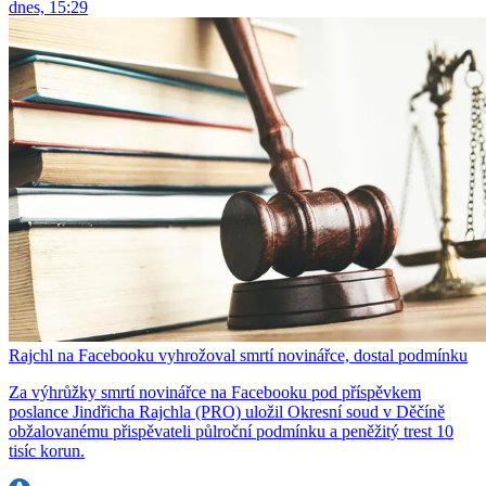
dnes, 15:29
Rajchl na Facebooku vyhrožoval smrtí novinářce, dostal podmínku
Za výhrůžky smrtí novinářce na Facebooku pod příspěvkem
poslance Jindřicha Rajchla (PRO) uložil Okresní soud v Děčíně
obžalovanému přispěvateli půlroční podmínku a peněžitý trest 10
tisíc korun.