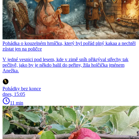
Pohádka o kouzelném hrníčku, který byl pořád plný kakaa a nechtěl
zůstat jen na poličce
V jedné vesnici pod lesem, kde v zimě sníh přikrýval střechy tak
pečlivě, jako by je někdo balil do peřiny, žila holčička jménem
Anežka.
Pohádky bez konce
dnes, 15:05
11 min