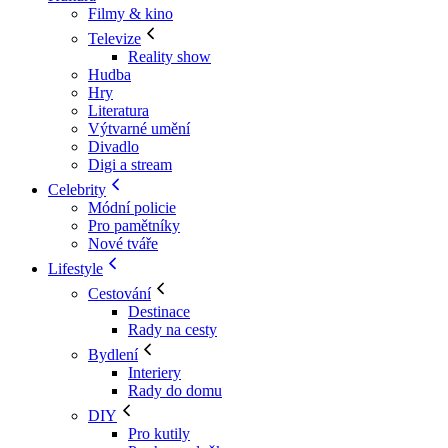
Filmy & kino
Televize
Reality show
Hudba
Hry
Literatura
Výtvarné umění
Divadlo
Digi a stream
Celebrity
Módní policie
Pro pamětníky
Nové tváře
Lifestyle
Cestování
Destinace
Rady na cesty
Bydlení
Interiery
Rady do domu
DIY
Pro kutily