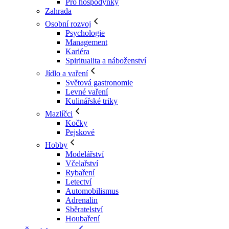
Pro hospodyňky
Zahrada
Osobní rozvoj
Psychologie
Management
Kariéra
Spiritualita a náboženství
Jídlo a vaření
Světová gastronomie
Levné vaření
Kulinářské triky
Mazlíčci
Kočky
Pejskové
Hobby
Modelářství
Včelařství
Rybaření
Letectví
Automobilismus
Adrenalin
Sběratelství
Houbaření