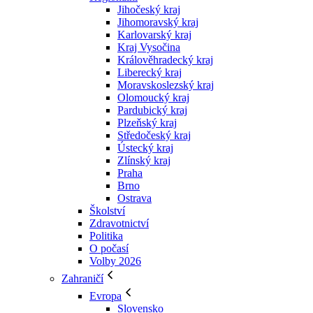
Jihočeský kraj
Jihomoravský kraj
Karlovarský kraj
Kraj Vysočina
Králověhradecký kraj
Liberecký kraj
Moravskoslezský kraj
Olomoucký kraj
Pardubický kraj
Plzeňský kraj
Středočeský kraj
Ústecký kraj
Zlínský kraj
Praha
Brno
Ostrava
Školství
Zdravotnictví
Politika
O počasí
Volby 2026
Zahraničí
Evropa
Slovensko