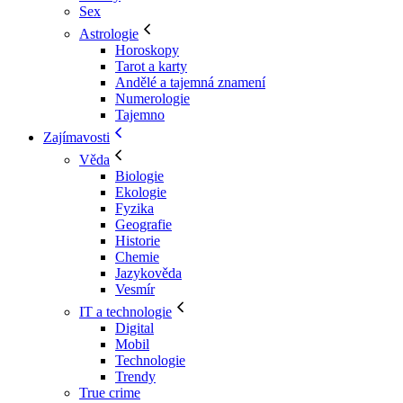
Sex
Astrologie
Horoskopy
Tarot a karty
Andělé a tajemná znamení
Numerologie
Tajemno
Zajímavosti
Věda
Biologie
Ekologie
Fyzika
Geografie
Historie
Chemie
Jazykověda
Vesmír
IT a technologie
Digital
Mobil
Technologie
Trendy
True crime