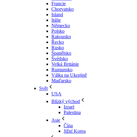
Francie
Chorvatsko
Island
Itálie
Německo
Polsko
Rakousko
Řecko
Rusko
Španělsko
Švédsko
Velká Británie
Rumunsko
Válka na Ukrajině
Maďarsko
Svět
USA
Blízký východ
Izrael
Palestina
Asie
Čína
Jižní Korea