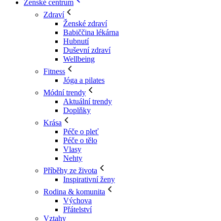
Ženské centrum
Zdraví
Ženské zdraví
Babiččina lékárna
Hubnutí
Duševní zdraví
Wellbeing
Fitness
Jóga a pilates
Módní trendy
Aktuální trendy
Doplňky
Krása
Péče o pleť
Péče o tělo
Vlasy
Nehty
Příběhy ze života
Inspirativní ženy
Rodina & komunita
Výchova
Přátelství
Vztahy