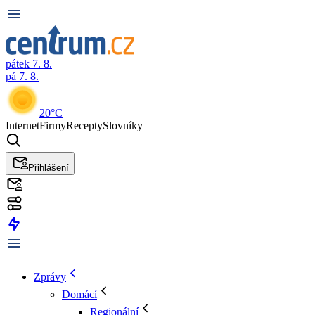
pátek 7. 8.
pá 7. 8.
20°C
Internet
Firmy
Recepty
Slovníky
Přihlášení
Zprávy
Domácí
Regionální