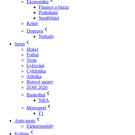
Ekonomika
Finance a burza
Podnikání
Spotřebitel
Krimi
Doprava
Nehody
Sport
Hokej
Fotbal
Tenis
Lyžování
Cyklistika
Atletika
Bojové sporty
ZOH 2026
Basketbal
NBA
Motosport
F1
Auto-moto
Elektromobily
Kultura