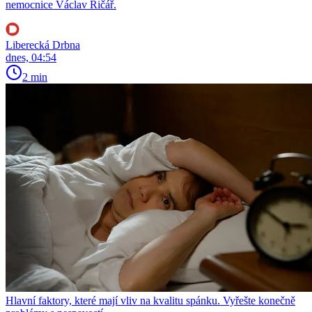
nemocnice Václav Řičář.
Liberecká Drbna
dnes, 04:54
2 min
Hlavní faktory, které mají vliv na kvalitu spánku. Vyřešte konečně