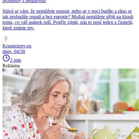
problémy s nespavostí
Stává se vám, že nemůžete usnout, nebo se v noci budíte a ráno se
tak probudíte ospalí a bez energie? Možná nemůžete přijít na kloub
tomu, co váš spánek ruší. Pojďte zjistit, zda to není jeden z činitelů,
které známe my.
Krasnezeny.eu
dnes, 04:50
2 min
Reklama