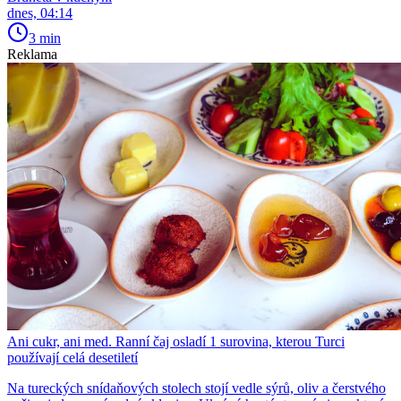
dnes, 04:14
3 min
Reklama
Ani cukr, ani med. Ranní čaj osladí 1 surovina, kterou Turci
používají celá desetiletí
Na tureckých snídaňových stolech stojí vedle sýrů, oliv a čerstvého