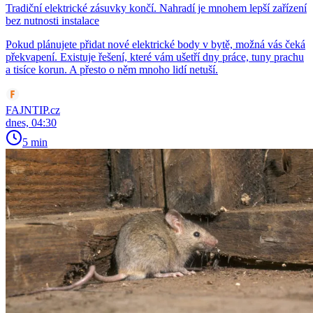
Tradiční elektrické zásuvky končí. Nahradí je mnohem lepší zařízení
bez nutnosti instalace
Pokud plánujete přidat nové elektrické body v bytě, možná vás čeká
překvapení. Existuje řešení, které vám ušetří dny práce, tuny prachu
a tisíce korun. A přesto o něm mnoho lidí netuší.
FAJNTIP.cz
dnes, 04:30
5 min