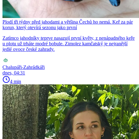
Plodí tři týdny před jahodami a většina Čechů ho nemá. Keř za pár
korun, který otevírá sezonu jako první
Zatímco jahodníky teprve nasazují první květy, z nenápadného keře
u plotu už trháte modré bobule. Zimolez kamčatský je nejranější
jedlé ovoce české zahrady.
Chalupáři-Zahrádkáři
dnes, 04:31
4 min