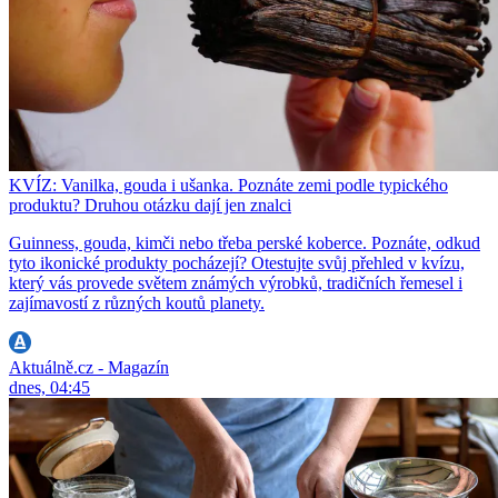
KVÍZ: Vanilka, gouda i ušanka. Poznáte zemi podle typického
produktu? Druhou otázku dají jen znalci
Guinness, gouda, kimči nebo třeba perské koberce. Poznáte, odkud
tyto ikonické produkty pocházejí? Otestujte svůj přehled v kvízu,
který vás provede světem známých výrobků, tradičních řemesel i
zajímavostí z různých koutů planety.
Aktuálně.cz - Magazín
dnes, 04:45