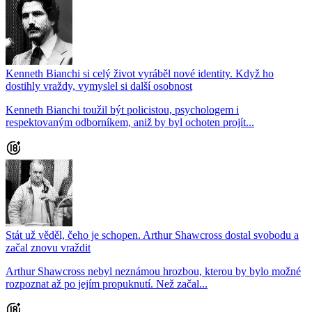
Kenneth Bianchi si celý život vyráběl nové identity. Když ho
dostihly vraždy, vymyslel si další osobnost
Kenneth Bianchi toužil být policistou, psychologem i
respektovaným odborníkem, aniž by byl ochoten projít...
Stát už věděl, čeho je schopen. Arthur Shawcross dostal svobodu a
začal znovu vraždit
Arthur Shawcross nebyl neznámou hrozbou, kterou by bylo možné
rozpoznat až po jejím propuknutí. Než začal...