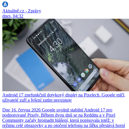
Aktuálně.cz - Zprávy
dnes, 04:32
Android 17 znefunkčnil dotykový displej na Pixelech. Google mlčí,
uživatelé zuří a řešení zatím neexistuje
Dne 16. června 2026 Google uvolnil stabilní Android 17 pro
podporované Pixely. Během dvou dnů se na Redditu a v Pixel
Community začaly hromadit hlášení, která popisovala totéž: v
režimu celé obrazovky a po otočení telefonu na šířku přestává horní