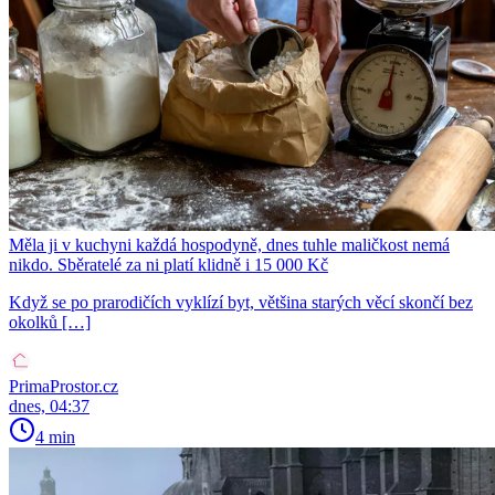
Měla ji v kuchyni každá hospodyně, dnes tuhle maličkost nemá
nikdo. Sběratelé za ni platí klidně i 15 000 Kč
Když se po prarodičích vyklízí byt, většina starých věcí skončí bez
okolků […]
PrimaProstor.cz
dnes, 04:37
4 min