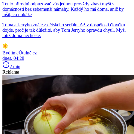
Tento přírodní odpuzovač vás jednou provždy zbaví myší v
domácnosti bez sebemenší námahy. Každý ho má doma, aniž by
tušil, co dokáže
Toma a Jerryho znáte z dětského seriálu. Až v dospělosti člověku
dojde, proč je tak důležité, aby Tom Jerryho opravdu chytil. Myši
totiž doma nechcete.
BydlímeÚtulně.cz
dnes, 04:28
2 min
Reklama