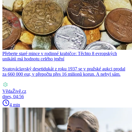
Přeberte staré mince v rodinné krabičce: Těchto 8 evropských
unikátů má hodnotu celého jmění
Svatováclavský desetidukát z roku 1937 se v pražské aukci prodal
za 660 000 eur, v přepočtu přes 16 milionů korun. A nebyl sám.
VědaŽivě.cz
dnes, 04:56
4 min