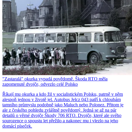
"Zastaralá" okurka vypadá povědomě. Škoda RTO měla
zapomenuté dvojče, odvezlo celé Polsko
Říkají mu okurka a kdo žil v socialistickém Polsku, patrně v něm
alespoň jednou v životě jel. Autobus Jelcz 043 patří k chloubám
tamního průmyslu podobně jako Maluch nebo Polonez. Přitom je
ale z českého pohledu zvláštně povědomý. Jedná se až na pár
detailů o věrné dvojče Škody 706 RTO. Dvojče, které ale svého
sourozence o spoustu let přežilo a nakonec mu i vlezlo na jeho
domácí píseček.