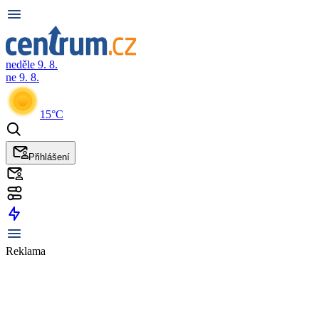
neděle 9. 8.
ne 9. 8.
15°C
Přihlášení
Reklama