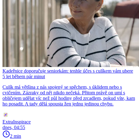
Kadeřnice doporučuje seniorkám: tenhle účes s culíkem vám ubere
5 let během pár minut
Culík má většina z nás spojený se spěchem, s úklidem nebo s
cvičením. Zázraky od něj nikdo nečeká. Přitom právě on umí s
obličejem udělat víc než půl hodiny před zrcadlem, pokud víte, kam
ho posadit. A tady dělá spousta žen jednu jedinou chybu.
ExtraInspirace
dnes, 04:55
2 min