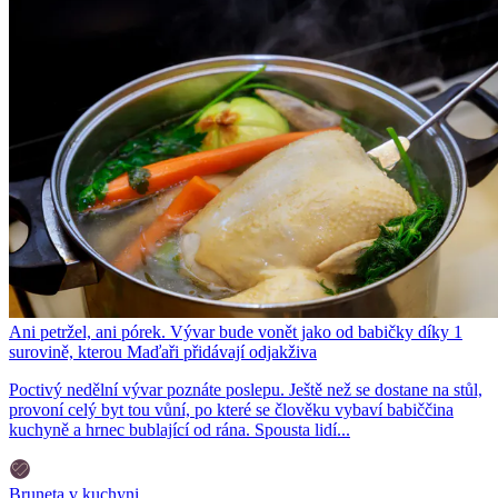
Ani petržel, ani pórek. Vývar bude vonět jako od babičky díky 1
surovině, kterou Maďaři přidávají odjakživa
Poctivý nedělní vývar poznáte poslepu. Ještě než se dostane na stůl,
provoní celý byt tou vůní, po které se člověku vybaví babiččina
kuchyně a hrnec bublající od rána. Spousta lidí...
Bruneta v kuchyni