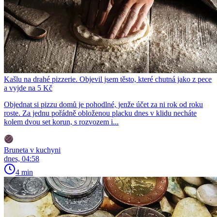
Kašlu na drahé pizzerie. Objevil jsem těsto, které chutná jako z pece
a vyjde na 5 Kč
Objednat si pizzu domů je pohodlné, jenže účet za ni rok od roku
roste. Za jednu pořádně obloženou placku dnes v klidu necháte
kolem dvou set korun, s rozvozem i...
Bruneta v kuchyni
dnes, 04:58
4 min