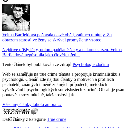
Velma Barfieldová pečovala o své oběti, zatímco umíraly. Za
obrazem starostlivé ženy se skrýval promyšlený vzorec
Nejdříve přišly léky, potom padělané šeky a nakonec arsen. Velma
Barfieldová nepůsobila jako člověk, před...
Tento článek byl publikován ze zdrojů
Psychologie zločinu
Web se zaměřuje na true crime témata a propojuje kriminalistiku s
psychologií. Čtenáři zde najdou články o motivech a profilech
pachatelů, známých i méně známých případech, metodách
vyšetřování i psychologických souvislostech zločinů. Obsah je psán
poutavě a srozumitelně, takže osloví jak...
Všechny články tohoto autora →
Další články z kategorie
True crime