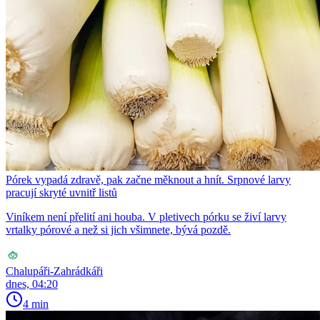
Pórek vypadá zdravě, pak začne měknout a hnít. Srpnové larvy
pracují skryté uvnitř listů
Viníkem není přelití ani houba. V pletivech pórku se živí larvy
vrtalky pórové a než si jich všimnete, bývá pozdě.
Chalupáři-Zahrádkáři
dnes, 04:20
4 min