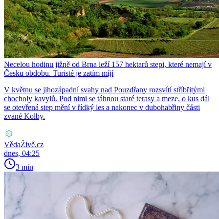
Necelou hodinu jižně od Brna leží 157 hektarů stepi, které nemají v
Česku obdobu. Turisté je zatím míjí
V květnu se jihozápadní svahy nad Pouzdřany rozsvítí stříbřitými
chocholy kavylů. Pod nimi se táhnou staré terasy a meze, o kus dál
se otevřená step mění v řídký les a nakonec v dubohabřiny části
zvané Kolby.
VědaŽivě.cz
dnes, 04:25
3 min