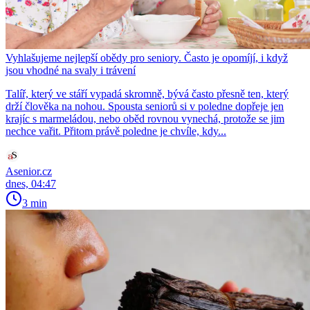
Vyhlašujeme nejlepší obědy pro seniory. Často je opomíjí, i když
jsou vhodné na svaly i trávení
Talíř, který ve stáří vypadá skromně, bývá často přesně ten, který
drží člověka na nohou. Spousta seniorů si v poledne dopřeje jen
krajíc s marmeládou, nebo oběd rovnou vynechá, protože se jim
nechce vařit. Přitom právě poledne je chvíle, kdy...
Asenior.cz
dnes, 04:47
3 min