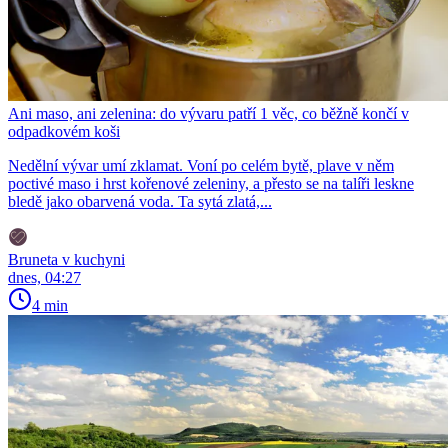
Ani maso, ani zelenina: do vývaru patří 1 věc, co běžně končí v
odpadkovém koši
Nedělní vývar umí zklamat. Voní po celém bytě, plave v něm
poctivé maso i hrst kořenové zeleniny, a přesto se na talíři leskne
bledě jako obarvená voda. Ta sytá zlatá,...
Bruneta v kuchyni
dnes, 04:27
4 min