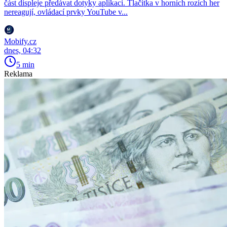
část displeje předávat dotyky aplikaci. Tlačítka v horních rozích her
nereagují, ovládací prvky YouTube v...
Mobify.cz
dnes, 04:32
5 min
Reklama