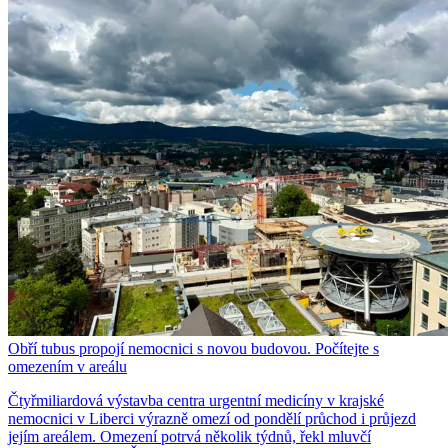
Obří tubus propojí nemocnici s novou budovou. Počítejte s
omezením v areálu
Čtyřmiliardová výstavba centra urgentní medicíny v krajské
nemocnici v Liberci výrazně omezí od pondělí průchod i průjezd
jejím areálem. Omezení potrvá několik týdnů, řekl mluvčí