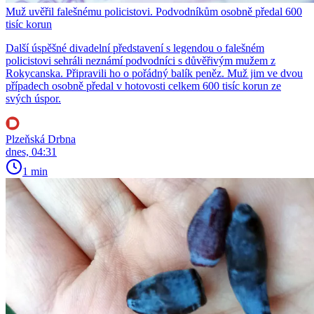
Muž uvěřil falešnému policistovi. Podvodníkům osobně předal 600
tisíc korun
Další úspěšné divadelní představení s legendou o falešném
policistovi sehráli neznámí podvodníci s důvěřivým mužem z
Rokycanska. Připravili ho o pořádný balík peněz. Muž jim ve dvou
případech osobně předal v hotovosti celkem 600 tisíc korun ze
svých úspor.
Plzeňská Drbna
dnes, 04:31
1 min