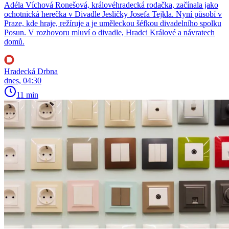
Adéla Víchová Ronešová, královéhradecká rodačka, začínala jako
ochotnická herečka v Divadle Jesličky Josefa Tejkla. Nyní působí v
Praze, kde hraje, režíruje a je uměleckou šéfkou divadelního spolku
Posun. V rozhovoru mluví o divadle, Hradci Králové a návratech
domů.
Hradecká Drbna
dnes, 04:30
11 min