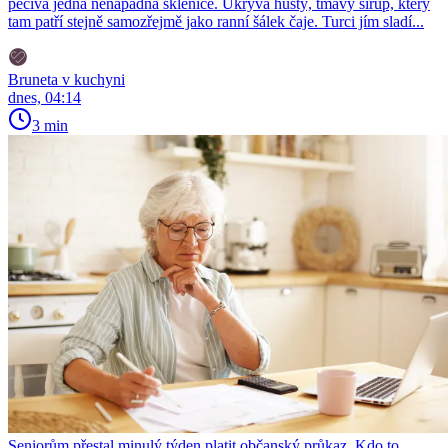
pečiva jedna nenápadná sklenice. Ukrývá hustý, tmavý sirup, který
tam patří stejně samozřejmě jako ranní šálek čaje. Turci jím sladí...
Bruneta v kuchyni
dnes, 04:14
3 min
Seniorům přestal minulý týden platit občanský průkaz. Kdo to