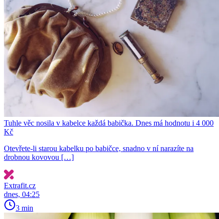
Tuhle věc nosila v kabelce každá babička. Dnes má hodnotu i 4 000
Kč
Otevřete-li starou kabelku po babičce, snadno v ní narazíte na
drobnou kovovou […]
Extrafit.cz
dnes, 04:25
3 min