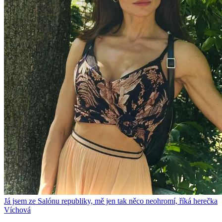
Já jsem ze Salónu republiky, mě jen tak něco neohromí, říká herečka
Víchová