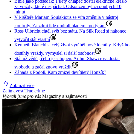
Bible jako podsedák: 14letý chlapec dostal elektrické křeslo
za vraždy, které nespáchal. Odsouzen byl za pouhých 10
minut
V klášteře Mariam Soulakiotis se víra změnila v nástroj
kontroly. Za zdmi lidé umírali hladem i po týrání
Ross Ulbricht chtěl svět bez státu. Na Silk Road si nakonec
vytvořil stát vlastní
Kenneth Bianchi si celý život vyráběl nové identity. Když ho
dostihly vraždy, vymyslel si další osobnost
Stát už věděl, čeho je schopen. Arthur Shawcross dostal
svobodu a začal znovu vraždit
Záhada z Podolí. Kam zmizel devítiletý Honzík?
Zobrazit více
Zajímavosti
True crime
Vybrali jsme pro vás
Magazíny a zajímavosti