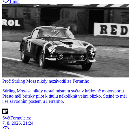
1 min
Proč Stirling Moss nikdy nezávodil za Ferrariho
Stirling Moss se nikdy nestal mistrem světa v královně motorsportu.
Přesto měl britský pilot k titulu několikrát velmi blízko. Stejně to měl
i se závodním postem u Ferrariho.
SvětFormule.cz
7. 8. 2026, 21:24