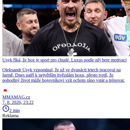
Usyk říká, že box je sport pro chudé. Luxus podle něj bere motivaci
Oleksandr Usyk vzpomínal, že už ve dvanácti letech pracoval na
farmě. Dnes patří k největším hvězdám boxu, přesto tvrdí, že
pohodlný život může bojovníkovi vzít ochotu ráno vstát a trénovat.
MMAMAG.cz
7. 8. 2026, 23:22
2 min
Reklama