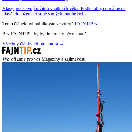
Vlasy představují určitou vizitku člověka. Podle toho, co máme na
hlavě, dokážeme o sobě samých mnohé říci...
Tento článek byl publikován ze zdrojů
FAJNTIP.cz
Bez FAJNTIPU by byl internet o něco chudší.
Všechny články tohoto autora →
Vybrali jsme pro vás
Magazíny a zajímavosti