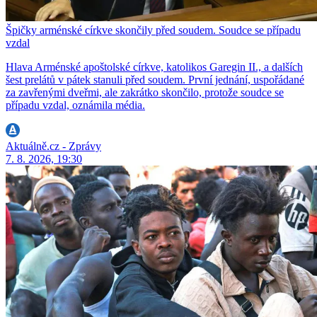
Špičky arménské církve skončily před soudem. Soudce se případu
vzdal
Hlava Arménské apoštolské církve, katolikos Garegin II., a dalších
šest prelátů v pátek stanuli před soudem. První jednání, uspořádané
za zavřenými dveřmi, ale zakrátko skončilo, protože soudce se
případu vzdal, oznámila média.
Aktuálně.cz - Zprávy
7. 8. 2026, 19:30