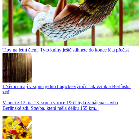
Tipy na letní čtení. Tyto knihy ještě stihnete do konce léta přečíst
I Němci mají v srpnu jedno tragické výročí: Jak vznikla Berlínská
zeď
V noci z 12. na 13. srpna v roce 1961 byla zahájena stavba
Berlínské zdi. Stavba, která měla délku 155 km...