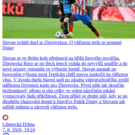
Slovan ovládl duel se Zbrojovkou. O vítěznou trefu se postaral
Dulay
Slovan se ve třetím kole představil na hřišti ligového nováčka.
Zbrojovka Brno se po třech letech vrátila do nejvyšší soutěže a do
nové sezony vstoupila ve výborné formě. Slovan naopak po
bojovném výkonu proti Teplicím chtěl znovu naskočit na vítěznou
vlnu. V úvodu duelu hlavní sudí po zásahu videorozhodčího zrušil
udělenou červenou kartu pro Zbrojovku. První půle tak skončila
bezbrankově, přesto si oba celky ve velmi náročném utkání
vypracovaly řadu příležitostí. Zlom přišel ve druhé půli, kdy se po
dlouhém vhazování dostal k hlavičce Patrik Dulay a Slovanu tak
zařídil jedinou a zároveň vítěznou trefu.
Liberecká Drbna
7. 8. 2026, 19:24