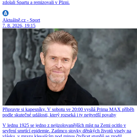
zdolali Spartu a remizovali v Plzni.
Aktuálně.cz - Sport
7. 8. 2026, 19:15
Připravte si kapesníky. V sobotu ve 20:00 vysílá Prima MAX příběh
podle skutečné události, který rozseká i ty nejtvrdší povahy
V lednu 1925 se jedno z nejizolovanějších míst na Zemi ocitlo v
sevření smrtící epidemie. Zatímco stovky dětských životů visely na
vlásku, v mrazu klesajícím pod minus čtyřicet stupňů se zrodil