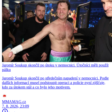
Jaromír Soukup skončil po útoku v nemocnici. Útočníci měli použít
pálku
Jaromír Soukup skončil po středečním napadení v nemocnici. Podle
dalších informací musel podstoupit operaci a policie nyní zjišťuje,
kdo za útokem stál a co bylo jeho motivem.
MMAMAG.cz
7. 8. 2026, 23:09