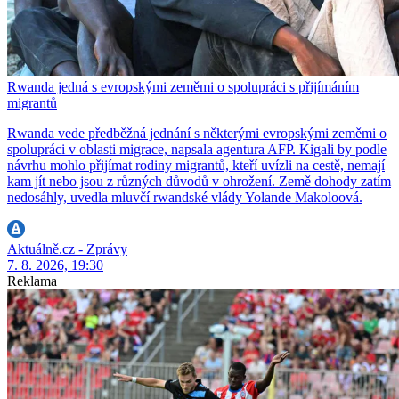
Rwanda jedná s evropskými zeměmi o spolupráci s přijímáním
migrantů
Rwanda vede předběžná jednání s některými evropskými zeměmi o
spolupráci v oblasti migrace, napsala agentura AFP. Kigali by podle
návrhu mohlo přijímat rodiny migrantů, kteří uvízli na cestě, nemají
kam jít nebo jsou z různých důvodů v ohrožení. Země dohody zatím
nedosáhly, uvedla mluvčí rwandské vlády Yolande Makoloová.
Aktuálně.cz - Zprávy
7. 8. 2026, 19:30
Reklama