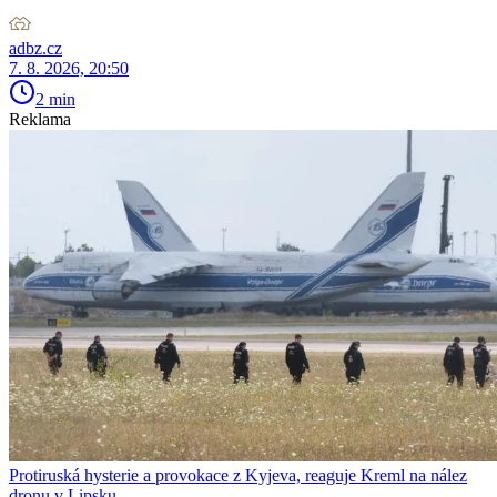
adbz.cz
7. 8. 2026, 20:50
2 min
Reklama
Protiruská hysterie a provokace z Kyjeva, reaguje Kreml na nález
dronu v Lipsku