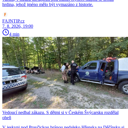
hrdina, jehož jméno mělo být vymazáno z historie.
FAJNTIP.cz
7. 8. 2026, 19:00
4 min
Vedoucí nedbal zákazu. S dětmi si v Českém Švýcarsku rozdělal
oheň
V jeskyni pod Pravčickou bránou nedaleko Hřenska na Děčínsku si