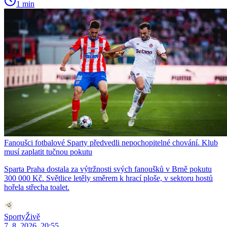
1 min
Fanoušci fotbalové Sparty předvedli nepochopitelné chování. Klub
musí zaplatit tučnou pokutu
Sparta Praha dostala za výtržnosti svých fanoušků v Brně pokutu
300 000 Kč. Světlice letěly směrem k hrací ploše, v sektoru hostů
hořela střecha toalet.
SportyŽivě
7. 8. 2026, 20:55