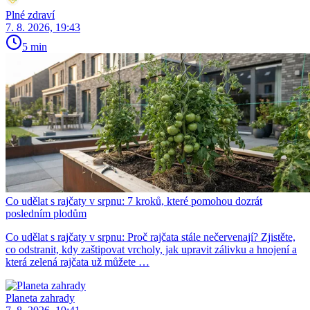
Plné zdraví
7. 8. 2026, 19:43
5 min
Co udělat s rajčaty v srpnu: 7 kroků, které pomohou dozrát
posledním plodům
Co udělat s rajčaty v srpnu: Proč rajčata stále nečervenají? Zjistěte,
co odstranit, kdy zaštipovat vrcholy, jak upravit zálivku a hnojení a
která zelená rajčata už můžete …
Planeta zahrady