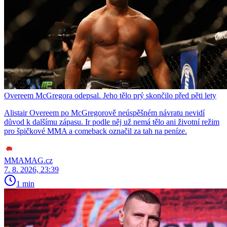
Overeem McGregora odepsal. Jeho tělo prý skončilo před pěti lety
Alistair Overeem po McGregorově neúspěšném návratu nevidí
důvod k dalšímu zápasu. Ir podle něj už nemá tělo ani životní režim
pro špičkové MMA a comeback označil za tah na peníze.
MMAMAG.cz
7. 8. 2026, 23:39
1 min