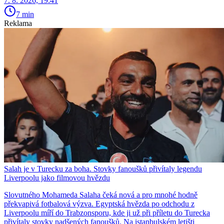
7. 8. 2026, 19:41
7 min
Reklama
Salah je v Turecku za boha. Stovky fanoušků přivítaly legendu
Liverpoolu jako filmovou hvězdu
Slovutného Mohameda Salaha čeká nová a pro mnohé hodně
překvapivá fotbalová výzva. Egyptská hvězda po odchodu z
Liverpoolu míří do Trabzonsporu, kde ji už při příletu do Turecka
přivítaly stovky nadšených fanoušků. Na istanbulském letišti