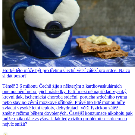
Horké léto může být pro třetinu Čechů větší zátěží pro srdce. Na co
si dát pozor?
Téměř 3,6 milionu Čechů žije s některým z kardiovaskulárních
onemocnění nebo jejich následky. Patří mezi ně například vysoký
krevní tlak, ischemická choroba srdeční, porucha srdečního rytmu
nebo stav po cévní mozkové příhodě. Právě tito lidé mohou hůře
zvládat vysoké letní teploty, dehydrataci, větší fyzickou zátěž i
změny režimu během dovolených. Častější konzumace alkoholu pak
může riziko dále zvyšovat. Jak tedy riziko problémů se srdcem co
nejvíc snížit?