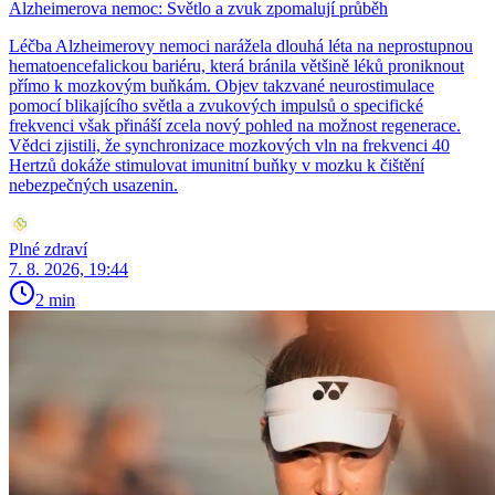
Alzheimerova nemoc: Světlo a zvuk zpomalují průběh
Léčba Alzheimerovy nemoci narážela dlouhá léta na neprostupnou
hematoencefalickou bariéru, která bránila většině léků proniknout
přímo k mozkovým buňkám. Objev takzvané neurostimulace
pomocí blikajícího světla a zvukových impulsů o specifické
frekvenci však přináší zcela nový pohled na možnost regenerace.
Vědci zjistili, že synchronizace mozkových vln na frekvenci 40
Hertzů dokáže stimulovat imunitní buňky v mozku k čištění
nebezpečných usazenin.
Plné zdraví
7. 8. 2026, 19:44
2 min