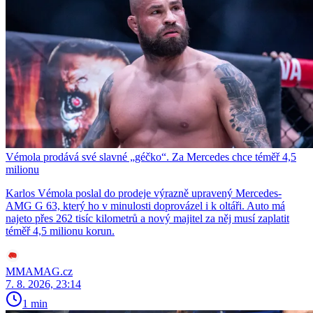
Vémola prodává své slavné „géčko“. Za Mercedes chce téměř 4,5
milionu
Karlos Vémola poslal do prodeje výrazně upravený Mercedes-
AMG G 63, který ho v minulosti doprovázel i k oltáři. Auto má
najeto přes 262 tisíc kilometrů a nový majitel za něj musí zaplatit
téměř 4,5 milionu korun.
MMAMAG.cz
7. 8. 2026, 23:14
1 min