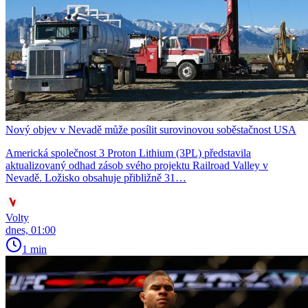
Nový objev v Nevadě může posílit surovinovou soběstačnost USA
Americká společnost 3 Proton Lithium (3PL) představila
aktualizovaný odhad zásob svého projektu Railroad Valley v
Nevadě. Ložisko obsahuje přibližně 31…
Volty
dnes, 01:00
1 min