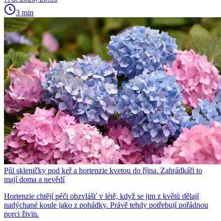
3 min
Půl skleničky pod keř a hortenzie kvetou do října. Zahrádkáři to
mají doma a nevědí
Hortenzie chtějí péči obzvlášť v létě, když se jim z květů dělají
nadýchané koule jako z pohádky. Právě tehdy potřebují pořádnou
porci živin.