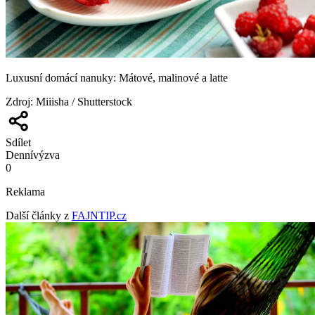
Luxusní domácí nanuky: Mátové, malinové a latte
Zdroj
:
Miiisha / Shutterstock
Sdílet
Denní
výzva
0
Reklama
Další články z
FAJNTIP.cz