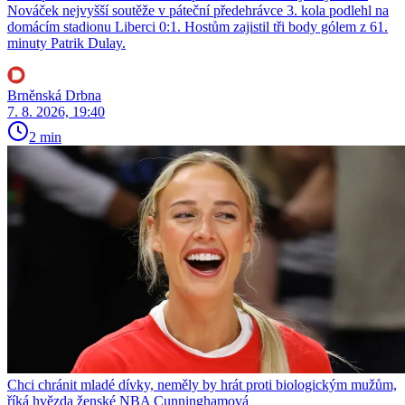
Nováček nejvyšší soutěže v páteční předehrávce 3. kola podlehl na
domácím stadionu Liberci 0:1. Hostům zajistil tři body gólem z 61.
minuty Patrik Dulay.
Brněnská Drbna
7. 8. 2026, 19:40
2 min
Chci chránit mladé dívky, neměly by hrát proti biologickým mužům,
říká hvězda ženské NBA Cunninghamová