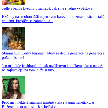
Jedlé a léčivé květiny v zahradě. Jak si je snadno vypěstovat
Květiny nás mohou těšit nejen svou barevnou rozmanitostí, ale také
chutěmi. Projděte se zahradou a...
Sbírání hub: Český fenomén, který se dědí z generace na generaci a
pořád nás baví
Jen málokde je sbírání hub tak rozšířeným koníčkem jako u nás. A
nejzajímavější na tom je, že si tuto...
Proč mají některá znamení mastné vlasy? Panna geneticky, u
Blíženců je to nedostatek sebelásky