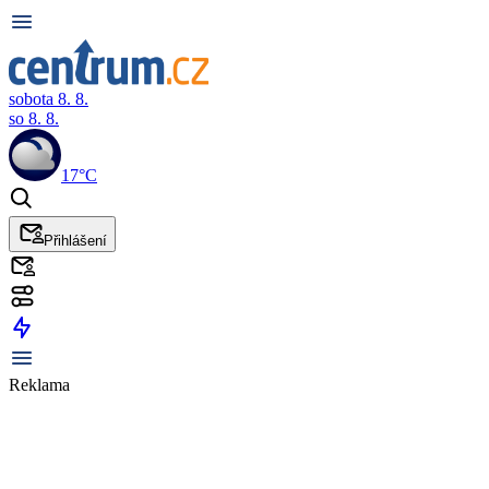
sobota 8. 8.
so 8. 8.
17°C
Přihlášení
Reklama