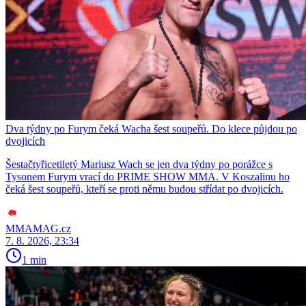
Dva týdny po Furym čeká Wacha šest soupeřů. Do klece půjdou po
dvojicích
Šestačtyřicetiletý Mariusz Wach se jen dva týdny po porážce s
Tysonem Furym vrací do PRIME SHOW MMA. V Koszalinu ho
čeká šest soupeřů, kteří se proti němu budou střídat po dvojicích.
MMAMAG.cz
7. 8. 2026, 23:34
1 min