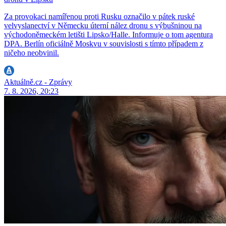
Za provokaci namířenou proti Rusku označilo v pátek ruské
velvyslanectví v Německu úterní nález dronu s výbušninou na
východoněmeckém letišti Lipsko/Halle. Informuje o tom agentura
DPA. Berlín oficiálně Moskvu v souvislosti s tímto případem z
ničeho neobvinil.
Aktuálně.cz - Zprávy
7. 8. 2026, 20:23