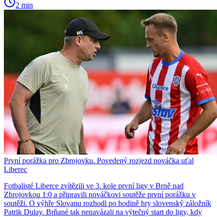
2 min
První porážka pro Zbrojovku. Povedený rozjezd nováčka uťal
Liberec
Fotbalisté Liberce zvítězili ve 3. kole první ligy v Brně nad
Zbrojovkou 1:0 a připravili nováčkovi soutěže první porážku v
soutěži. O výhře Slovanu rozhodl po hodině hry slovenský záložník
Patrik Dulay. Brňané tak nenavázali na výtečný start do ligy, kdy