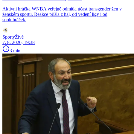
Aktivní hráčka WNBA veřejně odmítla účast transgender žen v
ženském sportu. Reakce přišla z hal, od vedení ligy i od
spoluhráček.
SportyŽivě
7. 8. 2026, 19:38
3 min