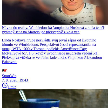
Návrat do reality. Wimbledonská šampionka Nosková ztratila téměř
vyhraný set a na Masters jde překvapivě z kola ven
Linda Nosková hrubě nezvládla svůj první zápas od životního
triumfu ve Wimbledonu. Perspektivní česká reprezentantka na
turnaji WTA 1000 v Torontu podlehla Američance Caty
McNallyové 6:7, 1:6, když v úvodní sadě neudržela vedení 5:1.
Překvapivá vítězka se ve třetím kole utká s Filipínkou Alexandrou
Ealaovou.
SportWin
7. 8. 2026, 19:43
1 min