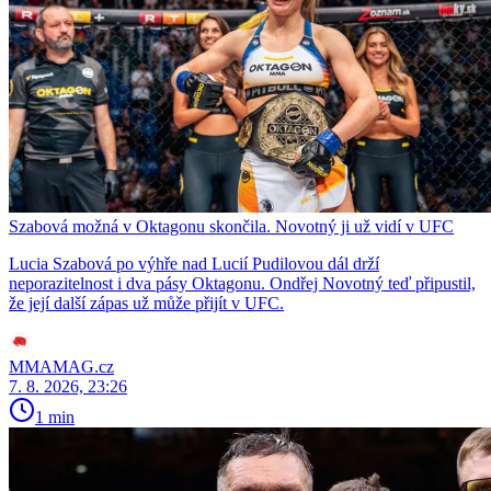
Szabová možná v Oktagonu skončila. Novotný ji už vidí v UFC
Lucia Szabová po výhře nad Lucií Pudilovou dál drží
neporazitelnost i dva pásy Oktagonu. Ondřej Novotný teď připustil,
že její další zápas už může přijít v UFC.
MMAMAG.cz
7. 8. 2026, 23:26
1 min