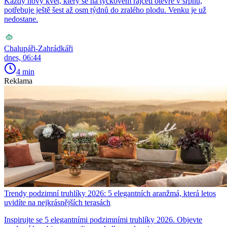
Každý nový květ, který se na tyčkovém rajčeti otevře v srpnu,
potřebuje ještě šest až osm týdnů do zralého plodu. Venku je už
nedostane.
Chalupáři-Zahrádkáři
dnes, 06:44
4 min
Reklama
Trendy podzimní truhlíky 2026: 5 elegantních aranžmá, která letos
uvidíte na nejkrásnějších terasách
Inspirujte se 5 elegantními podzimními truhlíky 2026. Objevte