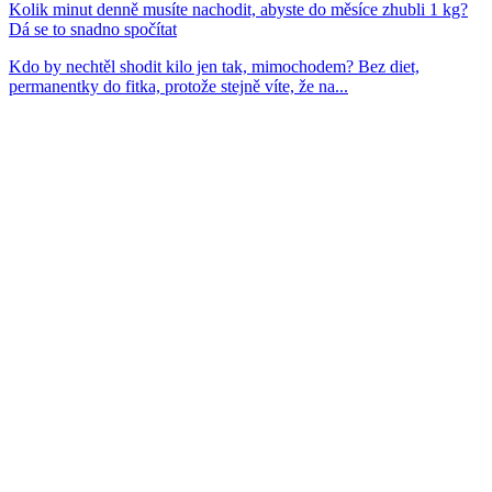
Kolik minut denně musíte nachodit, abyste do měsíce zhubli 1 kg?
Dá se to snadno spočítat
Kdo by nechtěl shodit kilo jen tak, mimochodem? Bez diet,
permanentky do fitka, protože stejně víte, že na...