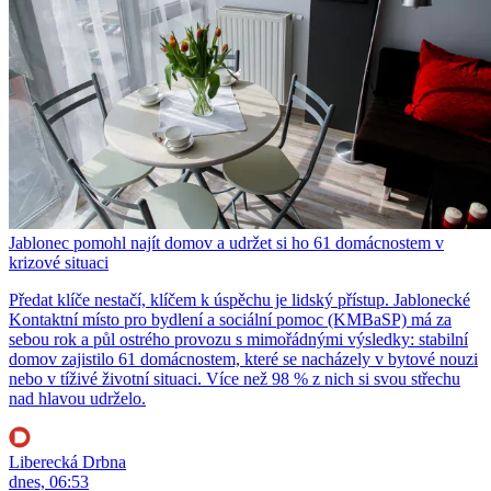
Jablonec pomohl najít domov a udržet si ho 61 domácnostem v
krizové situaci
Předat klíče nestačí, klíčem k úspěchu je lidský přístup. Jablonecké
Kontaktní místo pro bydlení a sociální pomoc (KMBaSP) má za
sebou rok a půl ostrého provozu s mimořádnými výsledky: stabilní
domov zajistilo 61 domácnostem, které se nacházely v bytové nouzi
nebo v tíživé životní situaci. Více než 98 % z nich si svou střechu
nad hlavou udrželo.
Liberecká Drbna
dnes, 06:53