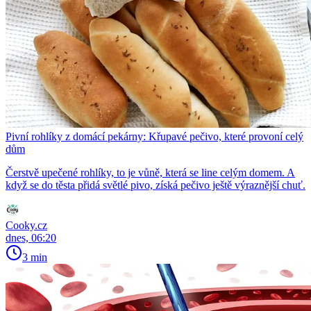
Pivní rohlíky z domácí pekárny: Křupavé pečivo, které provoní celý
dům
Čerstvě upečené rohlíky, to je vůně, která se line celým domem. A
když se do těsta přidá světlé pivo, získá pečivo ještě výraznější chuť.
Cooky.cz
dnes, 06:20
3 min