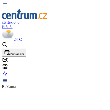
čtvrtek 6. 8.
čt 6. 8.
24°C
Přihlášení
Reklama