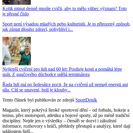
Kolik minut denně musíte cvičit, aby to mělo vůbec význam? Toto
je přesné číslo
Sport není výsadou mladých nebo kulturistů. Je to přirozený způsob,
jak zůstat dlouho zdraví, pohybliví i...
Nejlepší cvičení pro lidi nad 60 let: Posiluje kosti a pomáhá lépe
spát. Z gaučového důchodce udělá terminátora
Řada lidí má po šedesátce pocit, že na cvičení už nemají energii ani
sílu. Cítí se unavení, bolí je klouby...
Tento článek byl publikován ze zdrojů
SportDeník
Magazín, který pokrývá široké sportovní dění – od fotbalu, hokeje a
tenisu, přes motorsport, atletiku a bojové sporty, až po méně tradiční
disciplíny. Nejde jen o výsledky – čtenáři se dozví i zákulisní
informace, rozhovory s hráči, přehledy přestupů a analýzy, které dají
událostem širší...