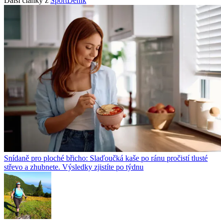
Další články z
SportDeník
Snídaně pro ploché břicho: Slaďoučká kaše po ránu pročistí tlusté
střevo a zhubnete. Výsledky zjistíte po týdnu