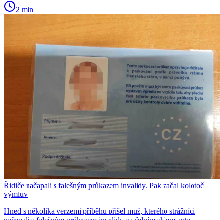
2 min
Řidiče načapali s falešným průkazem invalidy. Pak začal kolotoč
výmluv
Hned s několika verzemi příběhu přišel muž, kterého strážníci
načapali s falešným průkazem invalidy za čelním sklem auta.