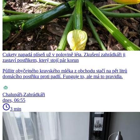
Cukety napadá plíseň už v polovině léta. Zkušení zahrádkáři ji
zastaví postřikem, který stojí pár korun
Půllitr obyčejného kravského mléka z obchodu stačí na pět litrů
domácího postřiku proti padlí. Funguje to, ale má to pravidla.
Chalupáři-Zahrádkáři
dnes, 06:55
3 min