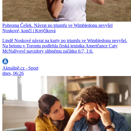
Pohroma Češek. Návrat po triumfu ve Wimbledonu nevyšel
Noskové, končí i Krejčíková
Lindě Noskové návrat na kurty po triumfu ve Wimbledonu nevyšel.
Na betonu v Torontu podlehla česká tenistka Američance Caty
McNallyové navzdory slibnému začátku 6:7, 1:6.
Aktuálně.cz - Sport
dnes, 06:26