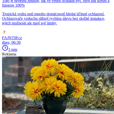
Toto je nejlepší způsob, jak ve vedru ochladit byt. Stojí pár korun a
funguje 100%
Tropická vedra nutí mnoho domácností hledat účinné ochlazení.
Ochlazovače vzduchu slibují rychlou úlevu bez složité instalace,
jejich možnosti ale mají své limity.
FAJNTIP.cz
dnes, 06:30
3 min
Reklama