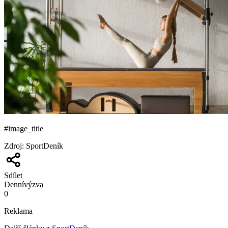
#image_title
Zdroj
:
SportDeník
Sdílet
Denní
výzva
0
Reklama