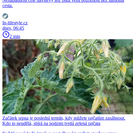
Nenápadnost celé návštěvy teď budí větší pozornost než samotná
cesta.
In-lifestyle.cz
dnes, 06:45
2 min
Začátek srpna je poslední termín, kdy můžete rajčatům zasáhnout.
Kdo to neudělá, sbírá na podzim tvrdá zelená rajčata