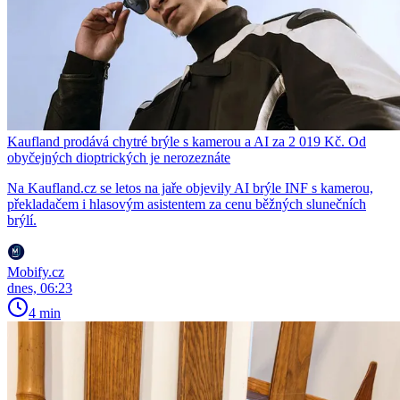
Kaufland prodává chytré brýle s kamerou a AI za 2 019 Kč. Od
obyčejných dioptrických je nerozeznáte
Na Kaufland.cz se letos na jaře objevily AI brýle INF s kamerou,
překladačem i hlasovým asistentem za cenu běžných slunečních
brýlí.
Mobify.cz
dnes, 06:23
4 min