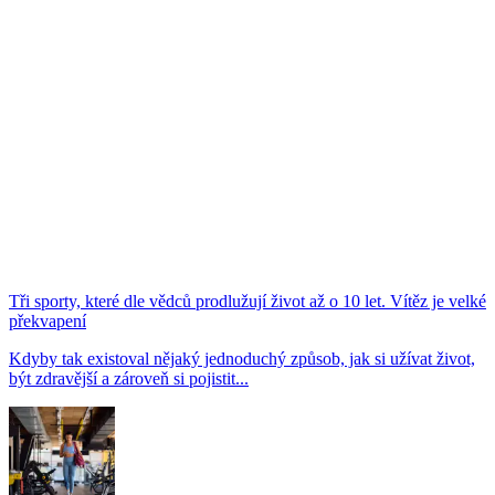
Tři sporty, které dle vědců prodlužují život až o 10 let. Vítěz je velké
překvapení
Kdyby tak existoval nějaký jednoduchý způsob, jak si užívat život,
být zdravější a zároveň si pojistit...