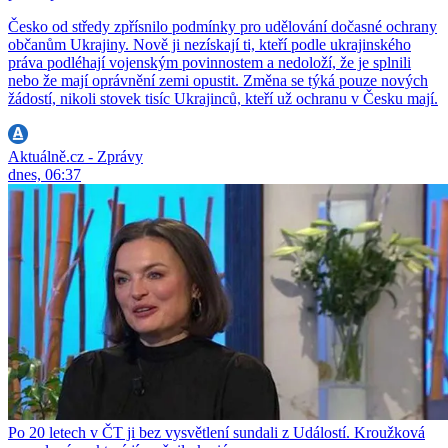
Česko od středy zpřísnilo podmínky pro udělování dočasné ochrany
občanům Ukrajiny. Nově ji nezískají ti, kteří podle ukrajinského
práva podléhají vojenským povinnostem a nedoloží, že je splnili
nebo že mají oprávnění zemi opustit. Změna se týká pouze nových
žádostí, nikoli stovek tisíc Ukrajinců, kteří už ochranu v Česku mají.
Aktuálně.cz - Zprávy
dnes, 06:37
Po 20 letech v ČT ji bez vysvětlení sundali z Událostí. Kroužková