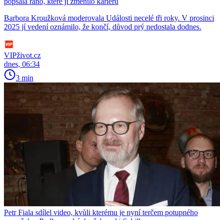
popsala ráno, které jí změnilo kariéru
Barbora Kroužková moderovala Události necelé tři roky. V prosinci
2025 jí vedení oznámilo, že končí, důvod prý nedostala dodnes.
VIPživot.cz
dnes, 06:34
3 min
Petr Fiala sdílel video, kvůli kterému je nyní terčem potupného