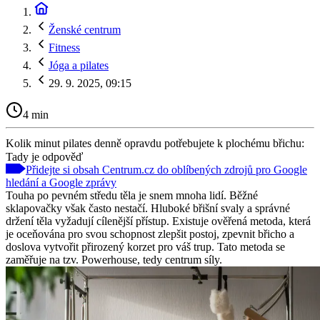
Ženské centrum
Fitness
Jóga a pilates
29. 9. 2025, 09:15
4 min
Kolik minut pilates denně opravdu potřebujete k plochému břichu:
Tady je odpověď
Přidejte si obsah Centrum.cz do oblíbených zdrojů pro Google
hledání a Google zprávy
Touha po pevném středu těla je snem mnoha lidí. Běžné
sklapovačky však často nestačí. Hluboké břišní svaly a správné
držení těla vyžadují cílenější přístup. Existuje ověřená metoda, která
je oceňována pro svou schopnost zlepšit postoj, zpevnit břicho a
doslova vytvořit přirozený korzet pro váš trup. Tato metoda se
zaměřuje na tzv. Powerhouse, tedy centrum síly.