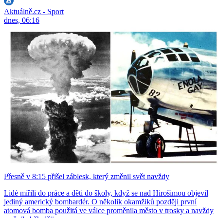
Aktuálně.cz - Sport
dnes, 06:16
Přesně v 8:15 přišel záblesk, který změnil svět navždy
Lidé mířili do práce a děti do školy, když se nad Hirošimou objevil
jediný americký bombardér. O několik okamžiků později první
atomová bomba použitá ve válce proměnila město v trosky a navždy