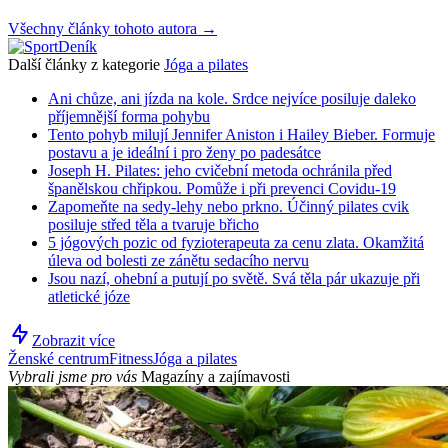
Všechny články tohoto autora →
Další články z kategorie
Jóga a pilates
Ani chůze, ani jízda na kole. Srdce nejvíce posiluje daleko
příjemnější forma pohybu
Tento pohyb milují Jennifer Aniston i Hailey Bieber. Formuje
postavu a je ideální i pro ženy po padesátce
Joseph H. Pilates: jeho cvičební metoda ochránila před
španělskou chřipkou. Pomůže i při prevenci Covidu-19
Zapomeňte na sedy-lehy nebo prkno. Účinný pilates cvik
posiluje střed těla a tvaruje břicho
5 jógových pozic od fyzioterapeuta za cenu zlata. Okamžitá
úleva od bolesti ze zánětu sedacího nervu
Jsou nazí, ohební a putují po světě. Svá těla pár ukazuje při
atletické józe
Zobrazit více
Ženské centrum
Fitness
Jóga a pilates
Vybrali jsme pro vás
Magazíny a zajímavosti