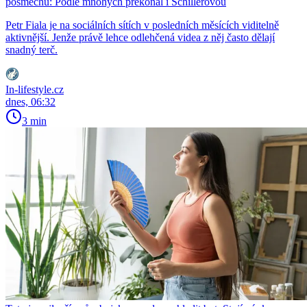
posměchu: Podle mnohých překonal i Schillerovou
Petr Fiala je na sociálních sítích v posledních měsících viditelně
aktivnější. Jenže právě lehce odlehčená videa z něj často dělají
snadný terč.
In-lifestyle.cz
dnes, 06:32
3 min