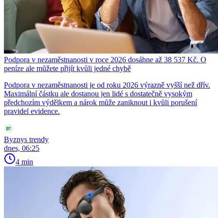
Podpora v nezaměstnanosti v roce 2026 dosáhne až 38 537 Kč. O
peníze ale můžete přijít kvůli jedné chybě
Podpora v nezaměstnanosti je od roku 2026 výrazně vyšší než dřív.
Maximální částku ale dostanou jen lidé s dostatečně vysokým
předchozím výdělkem a nárok může zaniknout i kvůli porušení
pravidel evidence.
Byznys trendy
dnes, 06:25
4 min