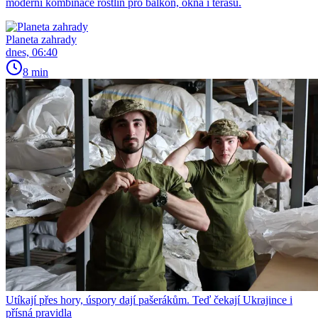
moderní kombinace rostlin pro balkon, okna i terasu.
Planeta zahrady
dnes, 06:40
8 min
Utíkají přes hory, úspory dají pašerákům. Teď čekají Ukrajince i
přísná pravidla