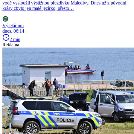
vodě vysloužil výstižnou přezdívku Maledivy. Dnes už z původní
krásy zbylo jen malé jezírko, přesto…
Výletárium
dnes, 06:14
2 min
Reklama