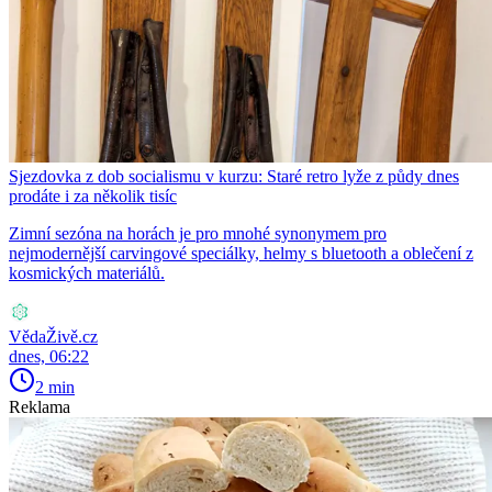
Sjezdovka z dob socialismu v kurzu: Staré retro lyže z půdy dnes
prodáte i za několik tisíc
Zimní sezóna na horách je pro mnohé synonymem pro
nejmodernější carvingové speciálky, helmy s bluetooth a oblečení z
kosmických materiálů.
VědaŽivě.cz
dnes, 06:22
2 min
Reklama