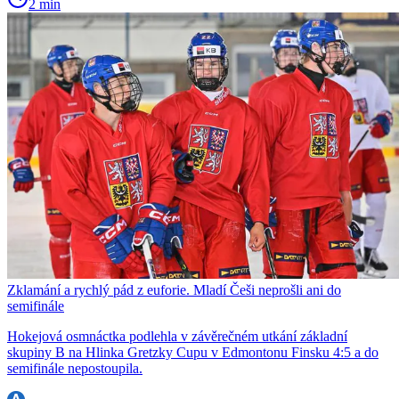
2 min
Zklamání a rychlý pád z euforie. Mladí Češi neprošli ani do
semifinále
Hokejová osmnáctka podlehla v závěrečném utkání základní
skupiny B na Hlinka Gretzky Cupu v Edmontonu Finsku 4:5 a do
semifinále nepostoupila.