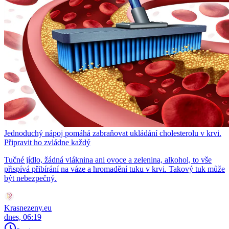
Jednoduchý nápoj pomáhá zabraňovat ukládání cholesterolu v krvi.
Připravit ho zvládne každý
Tučné jídlo, žádná vláknina ani ovoce a zelenina, alkohol, to vše
přispívá přibírání na váze a hromadění tuku v krvi. Takový tuk může
být nebezpečný.
Krasnezeny.eu
dnes, 06:19