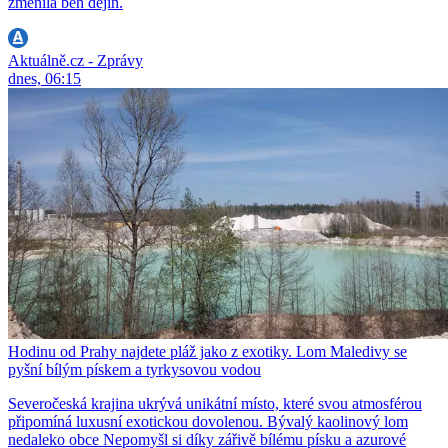
změnila běh dějin.
Aktuálně.cz - Zprávy
dnes, 06:15
Hodinu od Prahy najdete pláž jako z exotiky. Lom Maledivy se
pyšní bílým pískem a tyrkysovou vodou
Severočeská krajina ukrývá unikátní místo, které svou atmosférou
připomíná luxusní exotickou dovolenou. Bývalý kaolinový lom
nedaleko obce Nepomyšl si díky zářivě bílému písku a azurové