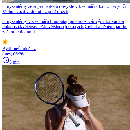
Chryzantémy ze supermarketů obvykle v květináči dlouho nevydrží.
Mohou začít vadnout už po 2 dnech
Chryzantémy v květináčích upoutají pozornost zářivými barvami a
bohatostí květenství. Ale většinou jde o rychlý efekt a během pár dní
začnou chřadnout.
BydlímeÚtulně.cz
dnes, 06:26
3 min