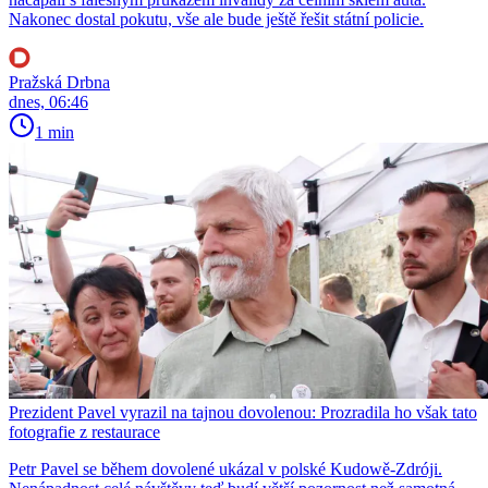
Nakonec dostal pokutu, vše ale bude ještě řešit státní policie.
Pražská Drbna
dnes, 06:46
1 min
Prezident Pavel vyrazil na tajnou dovolenou: Prozradila ho však tato
fotografie z restaurace
Petr Pavel se během dovolené ukázal v polské Kudowě-Zdróji.