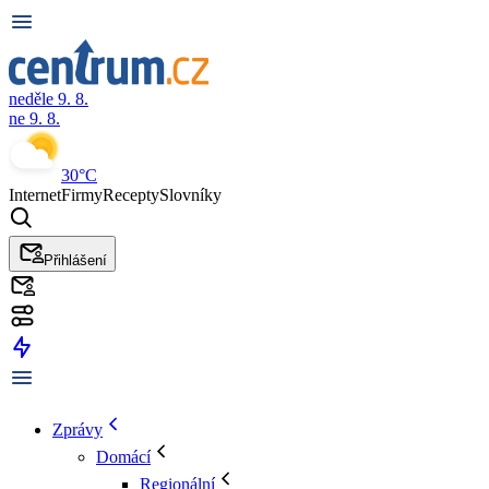
neděle 9. 8.
ne 9. 8.
30°C
Internet
Firmy
Recepty
Slovníky
Přihlášení
Zprávy
Domácí
Regionální