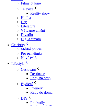
Filmy & kino
Televize
Reality show
Hudba
Hry
Literatura
Výtvarné umění
Divadlo
Digi a stream
Celebrity
Módní policie
Pro pamětníky
Nové tváře
Lifestyle
Cestování
Destinace
Rady na cesty
Bydlení
Interiery
Rady do domu
DIY
Pro kutily