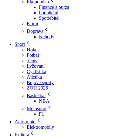
Ekonomika
Finance a burza
Podnikání
Spotřebitel
Krimi
Doprava
Nehody
Sport
Hokej
Fotbal
Tenis
Lyžování
Cyklistika
Atletika
Bojové sporty
ZOH 2026
Basketbal
NBA
Motosport
F1
Auto-moto
Elektromobily
Kultura