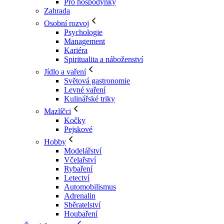
Pro hospodyňky
Zahrada
Osobní rozvoj
Psychologie
Management
Kariéra
Spiritualita a náboženství
Jídlo a vaření
Světová gastronomie
Levné vaření
Kulinářské triky
Mazlíčci
Kočky
Pejskové
Hobby
Modelářství
Včelařství
Rybaření
Letectví
Automobilismus
Adrenalin
Sběratelství
Houbaření