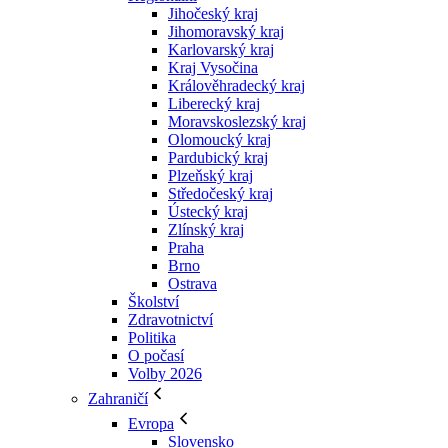
Jihočeský kraj
Jihomoravský kraj
Karlovarský kraj
Kraj Vysočina
Králověhradecký kraj
Liberecký kraj
Moravskoslezský kraj
Olomoucký kraj
Pardubický kraj
Plzeňský kraj
Středočeský kraj
Ústecký kraj
Zlínský kraj
Praha
Brno
Ostrava
Školství
Zdravotnictví
Politika
O počasí
Volby 2026
Zahraničí
Evropa
Slovensko