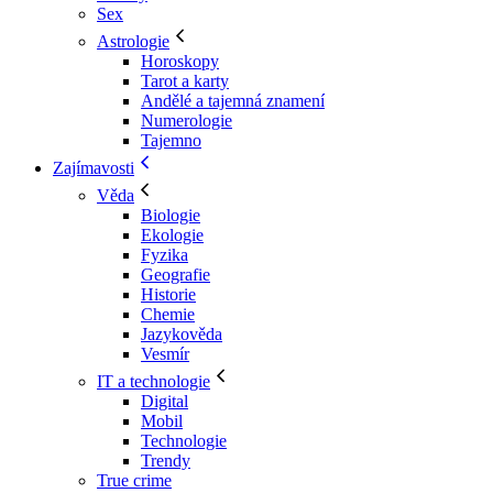
Sex
Astrologie
Horoskopy
Tarot a karty
Andělé a tajemná znamení
Numerologie
Tajemno
Zajímavosti
Věda
Biologie
Ekologie
Fyzika
Geografie
Historie
Chemie
Jazykověda
Vesmír
IT a technologie
Digital
Mobil
Technologie
Trendy
True crime