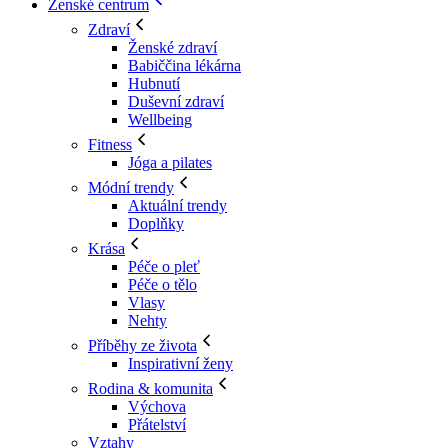
Ženské centrum
Zdraví
Ženské zdraví
Babiččina lékárna
Hubnutí
Duševní zdraví
Wellbeing
Fitness
Jóga a pilates
Módní trendy
Aktuální trendy
Doplňky
Krása
Péče o pleť
Péče o tělo
Vlasy
Nehty
Příběhy ze života
Inspirativní ženy
Rodina & komunita
Výchova
Přátelství
Vztahy