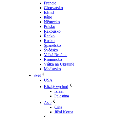
Francie
Chorvatsko
Island
Itálie
Německo
Polsko
Rakousko
Řecko
Rusko
Španělsko
Švédsko
Velká Británie
Rumunsko
Válka na Ukrajině
Maďarsko
Svět
USA
Blízký východ
Izrael
Palestina
Asie
Čína
Jižní Korea