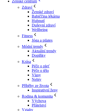
Ženské centrum
Zdraví
Ženské zdraví
Babiččina lékárna
Hubnutí
Duševní zdraví
Wellbeing
Fitness
Jóga a pilates
Módní trendy
Aktuální trendy
Doplňky
Krása
Péče o pleť
Péče o tělo
Vlasy
Nehty
Příběhy ze života
Inspirativní ženy
Rodina & komunita
Výchova
Přátelství
Vztahy