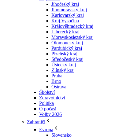
Jihočeský kraj
Jihomoravský kraj
Karlovarský kraj
Kraj Vysočina
Králověhradecký kraj
Liberecký kraj
Moravskoslezský kraj
Olomoucký kraj
Pardubický kraj
Plzeňský kraj
Středočeský kraj
Ústecký kraj
Zlínský kraj
Praha
Brno
Ostrava
Školství
Zdravotnictví
Politika
O počasí
Volby 2026
Zahraničí
Evropa
Slovensko