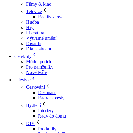
Filmy & kino
Televize
Reality show
Hudba
Hry
Literatura
Výtvarné umění
Divadlo
Digi a stream
Celebrity
Módní policie
Pro pamětníky
Nové tváře
Lifestyle
Cestování
Destinace
Rady na cesty
Bydlení
Interiery
Rady do domu
DIY
Pro kutily