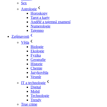
Sex
Astrologie
Horoskopy
Tarot a karty
Andělé a tajemná znamení
Numerologie
Tajemno
Zajímavosti
Věda
Biologie
Ekologie
Fyzika
Geografie
Historie
Chemie
Jazykověda
Vesmír
IT a technologie
Digital
Mobil
Technologie
Trendy
True crime