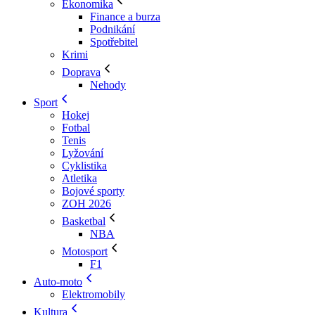
Ekonomika
Finance a burza
Podnikání
Spotřebitel
Krimi
Doprava
Nehody
Sport
Hokej
Fotbal
Tenis
Lyžování
Cyklistika
Atletika
Bojové sporty
ZOH 2026
Basketbal
NBA
Motosport
F1
Auto-moto
Elektromobily
Kultura