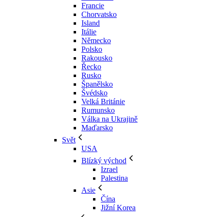
Francie
Chorvatsko
Island
Itálie
Německo
Polsko
Rakousko
Řecko
Rusko
Španělsko
Švédsko
Velká Británie
Rumunsko
Válka na Ukrajině
Maďarsko
Svět
USA
Blízký východ
Izrael
Palestina
Asie
Čína
Jižní Korea