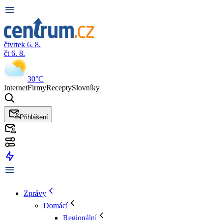
čtvrtek 6. 8.
čt 6. 8.
30°C
Internet
Firmy
Recepty
Slovníky
Přihlášení
Zprávy
Domácí
Regionální