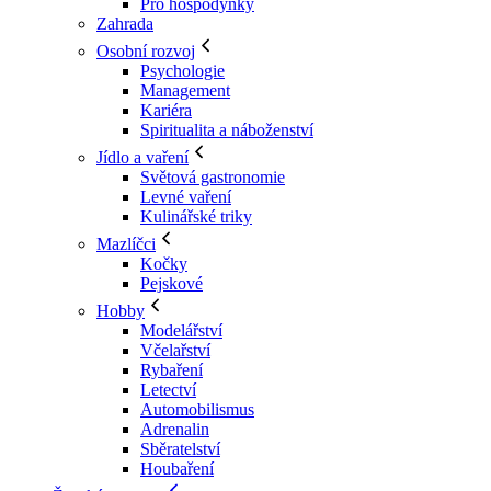
Pro hospodyňky
Zahrada
Osobní rozvoj
Psychologie
Management
Kariéra
Spiritualita a náboženství
Jídlo a vaření
Světová gastronomie
Levné vaření
Kulinářské triky
Mazlíčci
Kočky
Pejskové
Hobby
Modelářství
Včelařství
Rybaření
Letectví
Automobilismus
Adrenalin
Sběratelství
Houbaření