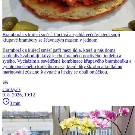
Bramborák s kuřecí směsí: Poctivá a rychlá večeře, která spojí
křupavé brambory se šťavnatým masem v jednom
Bramborák s kuřecí směsí patří mezi jídla, která u nás doma
spolehlivě zabodují, když je chuť na něco poctivého, teplého a
sytého. Vycházím z osvědčené kombinace křupavého bramboráku a
rychle opečeného kuřecího masa, které díky škrobu a krátkému
marinování zůstane šťavnaté a hezky se obalí omáčkou.
Cooky.cz
9. 8. 2026, 19:12
3 min