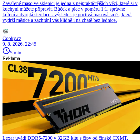
Zavařené maso ve sklenici je jedna z nejpraktičtějších věcí, které si v
kuchyni můžete připravit. Bůček a plec v poměru 1:1, správné
koření a dvojitá sterilace - výsledek je poctivá masová směs, která
vydrží měsíce a zachrání vás klidně i na chatě bez lednice.
Cooky.cz
9. 8. 2026, 22:45
5 min
Reklama
Lexar uvádí DDR5-7200 v 32GB kitu s čipy od čínské CXMT,