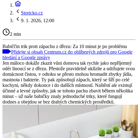
Storicko.cz
9. 1. 2026, 12:00
2 min
Babiččin trik proti zápachu z dřezu: Za 10 minut je po problému
Přidejte si obsah Centrum.cz do oblíbených zdrojů pro Google
hledání a Google zprávy
Jen máloco dokáže zkazit vůni domova tak rychle jako nepříjemný
odér linoucí se z dřezu. Přestože pravidelně uklízíte a udržujete svou
domácnost čistou, v odtoku se přesto mohou hromadit zbytky jídla,
mastnota i bakterie. Ty pak způsobují zápach, který se šíří po celé
kuchyni, někdy dokonce i do dalších místností. Naštěstí ale existují
účinné a levné způsoby, jak se tohoto pachu zbavit během několika
minut – už naše babičky znaly jednoduché triky, které fungují
dodnes a obejdou se bez drahých chemických prostředků.