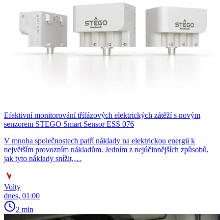
Efektivní monitorování třífázových elektrických zátěží s novým
senzorem STEGO Smart Sensor ESS 076
V mnoha společnostech patří náklady na elektrickou energii k
největším provozním nákladům. Jedním z nejúčinnějších způsobů,
jak tyto náklady snížit,…
Volty
dnes, 01:00
2 min