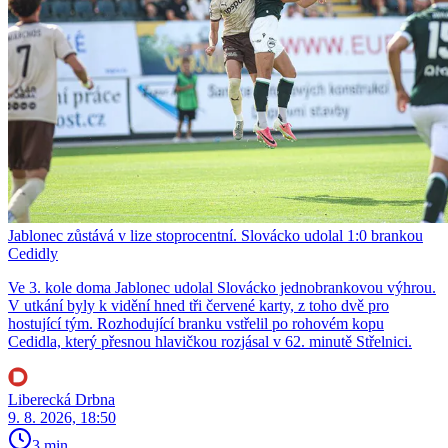
Jablonec zůstává v lize stoprocentní. Slovácko udolal 1:0 brankou
Cedidly
Ve 3. kole doma Jablonec udolal Slovácko jednobrankovou výhrou.
V utkání byly k vidění hned tři červené karty, z toho dvě pro
hostující tým. Rozhodující branku vstřelil po rohovém kopu
Cedidla, který přesnou hlavičkou rozjásal v 62. minutě Střelnici.
Liberecká Drbna
9. 8. 2026, 18:50
3 min