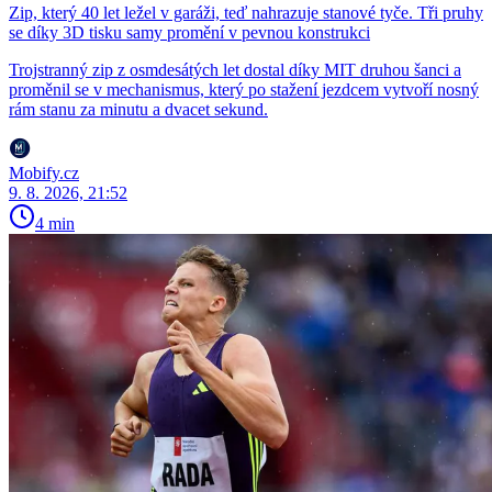
Zip, který 40 let ležel v garáži, teď nahrazuje stanové tyče. Tři pruhy
se díky 3D tisku samy promění v pevnou konstrukci
Trojstranný zip z osmdesátých let dostal díky MIT druhou šanci a
proměnil se v mechanismus, který po stažení jezdcem vytvoří nosný
rám stanu za minutu a dvacet sekund.
Mobify.cz
9. 8. 2026, 21:52
4 min