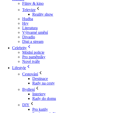
Filmy & kino
Televize
Reality show
Hudba
Hry
Literatura
Výtvarné umění
Divadlo
Digi a stream
Celebrity
Módní policie
Pro pamětníky
Nové tváře
Lifestyle
Cestování
Destinace
Rady na cesty
Bydlení
Interiery
Rady do domu
DIY
Pro kutily