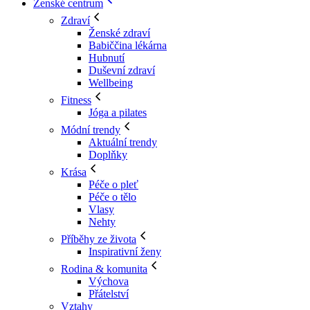
Ženské centrum
Zdraví
Ženské zdraví
Babiččina lékárna
Hubnutí
Duševní zdraví
Wellbeing
Fitness
Jóga a pilates
Módní trendy
Aktuální trendy
Doplňky
Krása
Péče o pleť
Péče o tělo
Vlasy
Nehty
Příběhy ze života
Inspirativní ženy
Rodina & komunita
Výchova
Přátelství
Vztahy