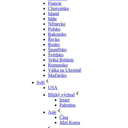
Francie
Chorvatsko
Island
Itálie
Německo
Polsko
Rakousko
Řecko
Rusko
Španělsko
Švédsko
Velká Británie
Rumunsko
Válka na Ukrajině
Maďarsko
Svět
USA
Blízký východ
Izrael
Palestina
Asie
Čína
Jižní Korea