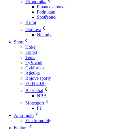
Ekonomika
Finance a burza
Podnikání
Spotřebitel
Krimi
Doprava
Nehody
Sport
Hokej
Fotbal
Tenis
Lyžování
Cyklistika
Atletika
Bojové sporty
ZOH 2026
Basketbal
NBA
Motosport
F1
Auto-moto
Elektromobily
Kultura