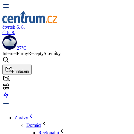
čtvrtek 6. 8.
čt 6. 8.
27°C
Internet
Firmy
Recepty
Slovníky
Přihlášení
Zprávy
Domácí
Regionální