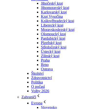
Jihočeský kraj
Jihomoravský kraj
Karlovarský kraj
Kraj Vysočina
Králověhradecký kraj
Liberecký kraj
Moravskoslezský kraj
Olomoucký kraj
Pardubický kraj
Plzeňský kraj
Středočeský kraj
Ústecký kraj
Zlínský kraj
Praha
Brno
Ostrava
Školství
Zdravotnictví
Politika
O počasí
Volby 2026
Zahraničí
Evropa
Slovensko