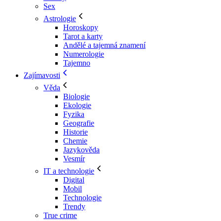
Sex
Astrologie
Horoskopy
Tarot a karty
Andělé a tajemná znamení
Numerologie
Tajemno
Zajímavosti
Věda
Biologie
Ekologie
Fyzika
Geografie
Historie
Chemie
Jazykověda
Vesmír
IT a technologie
Digital
Mobil
Technologie
Trendy
True crime