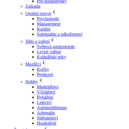
Pro hospodyňky
Zahrada
Osobní rozvoj
Psychologie
Management
Kariéra
Spiritualita a náboženství
Jídlo a vaření
Světová gastronomie
Levné vaření
Kulinářské triky
Mazlíčci
Kočky
Pejskové
Hobby
Modelářství
Včelařství
Rybaření
Letectví
Automobilismus
Adrenalin
Sběratelství
Houbaření