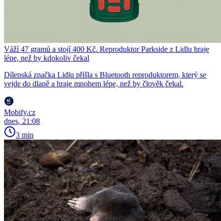
Váží 47 gramů a stojí 400 Kč. Reproduktor Parkside z Lidlu hraje
lépe, než by kdokoliv čekal
Dílenská značka Lidlu přišla s Bluetooth reproduktorem, který se
vejde do dlaně a hraje mnohem lépe, než by člověk čekal.
Mobify.cz
dnes, 21:08
3 min