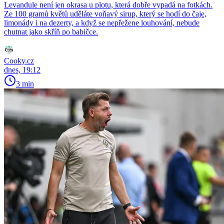
Levandule není jen okrasa u plotu, která dobře vypadá na fotkách.
Ze 100 gramů květů uděláte voňavý sirup, který se hodí do čaje,
limonády i na dezerty, a když se nepřežene louhování, nebude
chutnat jako skříň po babičce.
Cooky.cz
dnes, 19:12
3 min