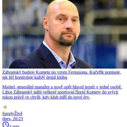
Zábranský buduje Kometu po vzoru Fergusona. Kučeřík popisuje,
jak šéf kontroluje každý detail klubu
Majitel, generální manažer a nově opět hlavní trenér v jedné osobě.
Libor Zábranský stáhl veškeré sportovní řízení Komety do svých
rukou právě ve chvíli, kdy klub míří do nové éry.
SportyŽivě
dnes, 20:23
4 min