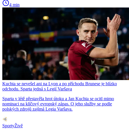
4 min
Kuchta se nevešel ani na Lyon a po příchodu Brunese je blízko
odchodu. Sparta jedná s Legií Varšava
Sparta v létě přestavěla hrot útoku a Jan Kuchta se ocitl mimo
nominaci na klíčový evropský zápas. O jeho služby se podle
polských zdrojů zajímá Legia Varšava.
SportyŽivě