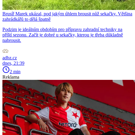
Brusíř Marek ukázal, pod jakým úhlem brousit nůž sekačky. Většina
zahrádkářů to dělá špatně
Podzim je ideálním obdobím pro přípravu zahradní techniky na
příští sezonu. Začít je dobré u sekačky, kterou je třeba důkladně
nabrousit.
adbz.cz
dnes, 21:39
2 min
Reklama