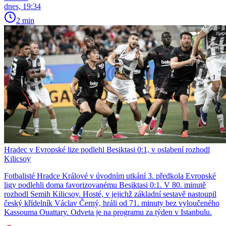
dnes, 19:34
2 min
Hradec v Evropské lize podlehl Besiktasi 0:1, v oslabení rozhodl
Kilicsoy
Fotbalisté Hradce Králové v úvodním utkání 3. předkola Evropské
ligy podlehli doma favorizovanému Besiktasi 0:1. V 80. minutě
rozhodl Semih Kilicsoy. Hosté, v jejichž základní sestavě nastoupil
český křídelník Václav Černý, hráli od 71. minuty bez vyloučeného
Kassouma Ouattary. Odveta je na programu za týden v Istanbulu.