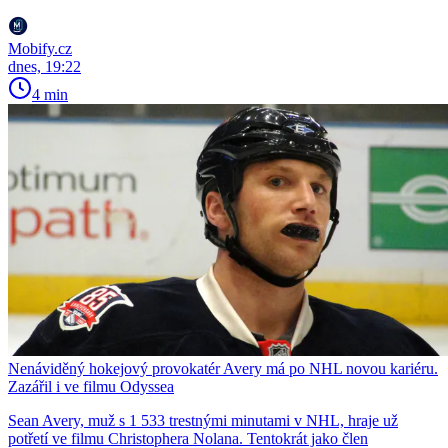
Mobify.cz
dnes, 19:22
4 min
Nenáviděný hokejový provokatér Avery má po NHL novou kariéru.
Zazářil i ve filmu Odyssea
Sean Avery, muž s 1 533 trestnými minutami v NHL, hraje už
potřetí ve filmu Christophera Nolana. Tentokrát jako člen