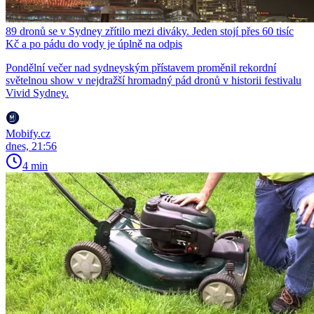
89 dronů se v Sydney zřítilo mezi diváky. Jeden stojí přes 60 tisíc
Kč a po pádu do vody je úplně na odpis
Pondělní večer nad sydneyským přístavem proměnil rekordní
světelnou show v nejdražší hromadný pád dronů v historii festivalu
Vivid Sydney.
Mobify.cz
dnes, 21:56
4 min