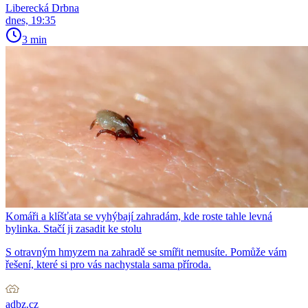
Liberecká Drbna
dnes, 19:35
3 min
Komáři a klíšťata se vyhýbají zahradám, kde roste tahle levná
bylinka. Stačí ji zasadit ke stolu
S otravným hmyzem na zahradě se smířit nemusíte. Pomůže vám
řešení, které si pro vás nachystala sama příroda.
adbz.cz