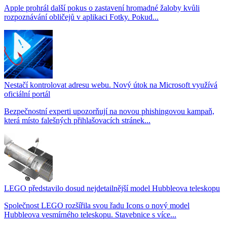
Apple prohrál další pokus o zastavení hromadné žaloby kvůli
rozpoznávání obličejů v aplikaci Fotky. Pokud...
Nestačí kontrolovat adresu webu. Nový útok na Microsoft využívá
oficiální portál
Bezpečnostní experti upozorňují na novou phishingovou kampaň,
která místo falešných přihlašovacích stránek...
LEGO představilo dosud nejdetailnější model Hubbleova teleskopu
Společnost LEGO rozšířila svou řadu Icons o nový model
Hubbleova vesmírného teleskopu. Stavebnice s více...