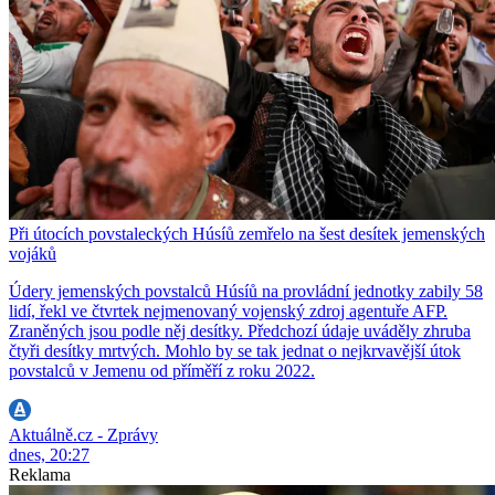
Při útocích povstaleckých Húsíů zemřelo na šest desítek jemenských
vojáků
Údery jemenských povstalců Húsíů na provládní jednotky zabily 58
lidí, řekl ve čtvrtek nejmenovaný vojenský zdroj agentuře AFP.
Zraněných jsou podle něj desítky. Předchozí údaje uváděly zhruba
čtyři desítky mrtvých. Mohlo by se tak jednat o nejkrvavější útok
povstalců v Jemenu od příměří z roku 2022.
Aktuálně.cz - Zprávy
dnes, 20:27
Reklama