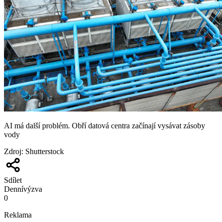
AI má další problém. Obří datová centra začínají vysávat zásoby
vody
Zdroj
:
Shutterstock
Sdílet
Denní
výzva
0
Reklama