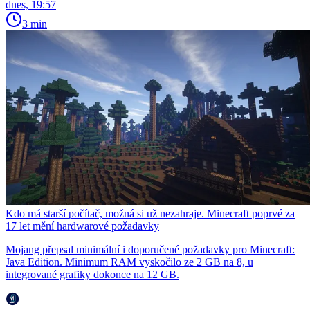
dnes, 19:57
3 min
Kdo má starší počítač, možná si už nezahraje. Minecraft poprvé za
17 let mění hardwarové požadavky
Mojang přepsal minimální i doporučené požadavky pro Minecraft:
Java Edition. Minimum RAM vyskočilo ze 2 GB na 8, u
integrované grafiky dokonce na 12 GB.