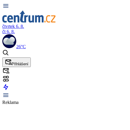
čtvrtek 6. 8.
čt 6. 8.
26°C
Přihlášení
Reklama