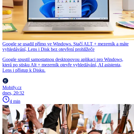
Google se usadil přímo ve Windows. Stačí ALT + mezerník a máte
vyhledávání, Lens i Disk bez otevření prohlížeče
Google spustil samostatnou desktopovou aplikaci pro Windows,
která po stisku Alt + mezerník otevře vyhledávání, AI asistenta,
Lens i přístup k Disku.
Mobify.cz
dnes, 20:32
4 min