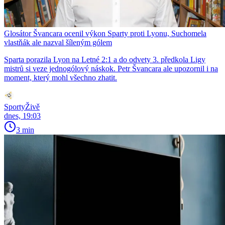
Glosátor Švancara ocenil výkon Sparty proti Lyonu, Suchomela
vlastňák ale nazval šíleným gólem
Sparta porazila Lyon na Letné 2:1 a do odvety 3. předkola Ligy
mistrů si veze jednogólový náskok. Petr Švancara ale upozornil i na
moment, který mohl všechno zhatit.
SportyŽivě
dnes, 19:03
3 min