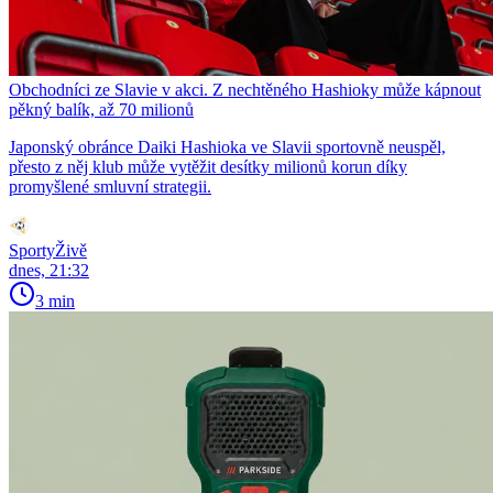
Obchodníci ze Slavie v akci. Z nechtěného Hashioky může kápnout
pěkný balík, až 70 milionů
Japonský obránce Daiki Hashioka ve Slavii sportovně neuspěl,
přesto z něj klub může vytěžit desítky milionů korun díky
promyšlené smluvní strategii.
SportyŽivě
dnes, 21:32
3 min