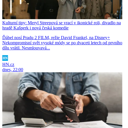
Kulturní tipy: Meryl Streepová se vrací v ikonické roli, divadlo na
hradě Kašperk i nová česká komedie
Ďábel nosí Pradu 2 FILM, režie David Frankel, na Disney+
Nekompromisní svět vysoké módy se po dvaceti letech od prvního
dílu vrátil. Nesmlouvavá...
HN.cz
dnes, 22:00