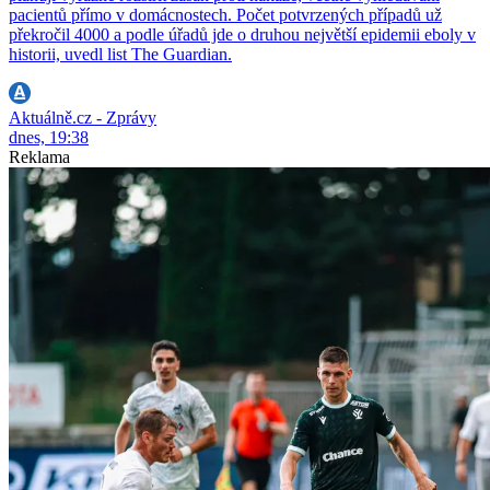
pacientů přímo v domácnostech. Počet potvrzených případů už
překročil 4000 a podle úřadů jde o druhou největší epidemii eboly v
historii, uvedl list The Guardian.
Aktuálně.cz - Zprávy
dnes, 19:38
Reklama