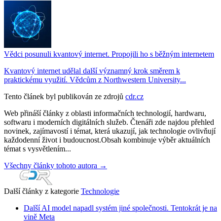
Vědci posunuli kvantový internet. Propojili ho s běžným internetem
Kvantový internet udělal další významný krok směrem k
praktickému využití. Vědcům z Northwestern University...
Tento článek byl publikován ze zdrojů
cdr.cz
Web přináší články z oblasti informačních technologií, hardwaru,
softwaru i moderních digitálních služeb. Čtenáři zde najdou přehled
novinek, zajímavostí i témat, která ukazují, jak technologie ovlivňují
každodenní život i budoucnost.Obsah kombinuje výběr aktuálních
témat s vysvětlením...
Všechny články tohoto autora →
Další články z kategorie
Technologie
Další AI model napadl systém jiné společnosti. Tentokrát je na
vině Meta