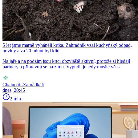
5 let jsme marně vyháněli krtka. Zahradník vzal kuchyňský odpad,
noviny a za 20 minut byl klid
Na jaře a na podzim jsou krtci obzvláště aktivní, protože si hledají
partnery a připravují se na zimu. Vypudit je tedy musíte včas.
Chalupáři-Zahrádkáři
dnes, 20:45
2 min