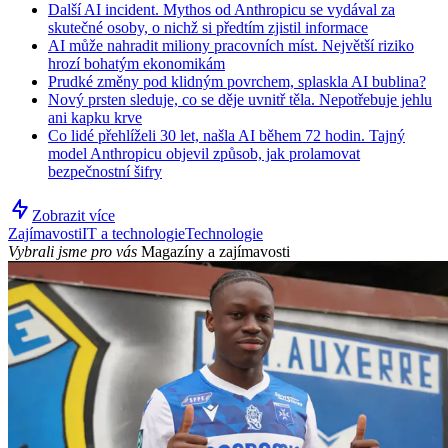
Další AI incident. Mythos od Anthropicu se vydával za
skutečné osoby, o nichž si předtím zjistil informace
AI může nahradit miliony pracovních míst. Největší riziko
hrozí bohatým ekonomikám
Prudké změny pod klidným povrchem, splaskla AI bublina?
Nový prsten sleduje, co se děje uvnitř těla. Nepotřebuje jehlu
ani kapku krve
Co lidé přehlíželi 30 let, našla AI během 72 hodin. Tajný
model Anthropicu objevil způsob, jak prolamovat
bezpečnostní šifry
Zobrazit více
Zajímavosti
IT a technologie
Technologie
Vybrali jsme pro vás
Magazíny a zajímavosti