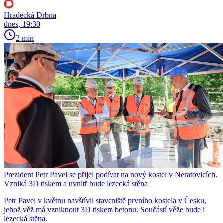
Hradecká Drbna
dnes, 19:30
2 min
Prezident Petr Pavel se přijel podívat na nový kostel v Neratovicích.
Vzniká 3D tiskem a uvnitř bude lezecká stěna
Petr Pavel v květnu navštívil staveniště prvního kostela v Česku,
jehož věž má vzniknout 3D tiskem betonu. Součástí věže bude i
lezecká stěna.