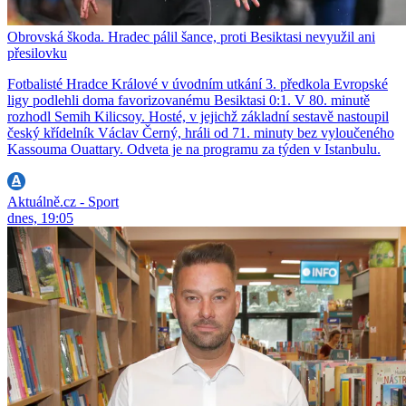
Obrovská škoda. Hradec pálil šance, proti Besiktasi nevyužil ani
přesilovku
Fotbalisté Hradce Králové v úvodním utkání 3. předkola Evropské
ligy podlehli doma favorizovanému Besiktasi 0:1. V 80. minutě
rozhodl Semih Kilicsoy. Hosté, v jejichž základní sestavě nastoupil
český křídelník Václav Černý, hráli od 71. minuty bez vyloučeného
Kassouma Ouattary. Odveta je na programu za týden v Istanbulu.
Aktuálně.cz - Sport
dnes, 19:05