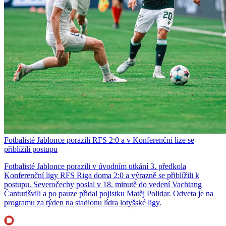
Fotbalisté Jablonce porazili RFS 2:0 a v Konferenční lize se
přiblížili postupu
Fotbalisté Jablonce porazili v úvodním utkání 3. předkola
Konferenční ligy RFS Riga doma 2:0 a výrazně se přiblížili k
postupu. Severočechy poslal v 18. minutě do vedení Vachtang
Čanturišvili a po pauze přidal pojistku Matěj Polidar. Odveta je na
programu za týden na stadionu lídra lotyšské ligy.