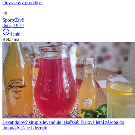
Odysseovy posádky.
SportyŽivě
dnes, 19:17
4 min
Reklama
Levandulový sirup z levandule lékařské: Fialová letní zásoba do
limonády, čaje i dezertů