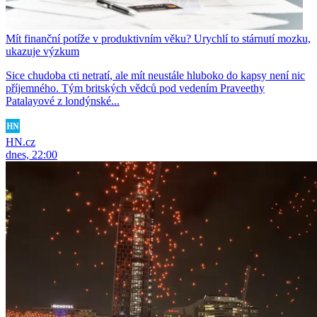
Mít finanční potíže v produktivním věku? Urychlí to stárnutí mozku,
ukazuje výzkum
Sice chudoba cti netratí, ale mít neustále hluboko do kapsy není nic
příjemného. Tým britských vědců pod vedením Praveethy
Patalayové z londýnské...
HN.cz
dnes, 22:00