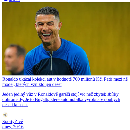
Ronaldo ukázal kolekci aut v hodnotě 700 milionů Kč. Patří mezi ně
model, kterých vzniklo jen deset
Jeden jediný vůz v Ronaldově garáži stojí víc než zbytek sbírky
dohromady. Je to Bugatti, které automobilka vyrobila v pouhých
deseti kusech.
SportyŽivě
dnes, 20:16