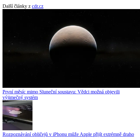
Další články z
cdr.cz
První měsíc mimo Sluneční soustavu: Vědci možná objevili
výjimečný systém
Rozpoznávání obličejů v iPhonu může Apple přijít extrémně draho