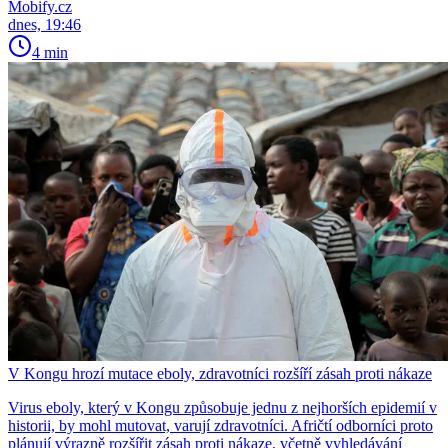
Mobify.cz
dnes, 19:46
4 min
V Kongu hrozí mutace eboly, zdravotníci rozšíří zásah proti nákaze
Virus eboly, který v Kongu způsobuje jednu z nejhorších epidemií v
historii, by mohl mutovat, varují zdravotníci. Afričtí odborníci proto
plánují výrazně rozšířit zásah proti nákaze, včetně vyhledávání