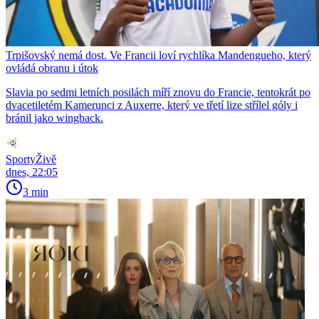
Trpišovský nemá dost. Ve Francii loví rychlíka Mandengueho, který
ovládá obranu i útok
Slavia po sedmi letních posilách míří znovu do Francie, tentokrát po
dvacetiletém Kamerunci z Auxerre, který ve třetí lize střílel góly i
bránil jako wingback.
SportyŽivě
dnes, 22:05
3 min