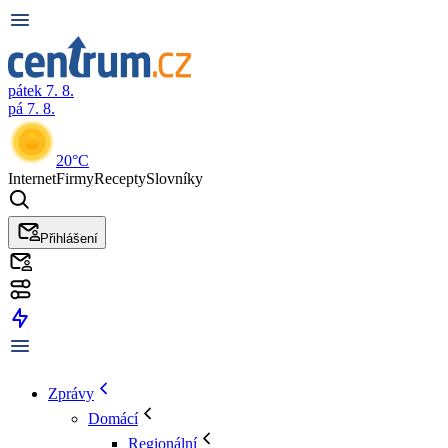
pátek 7. 8.
pá 7. 8.
20°C
Internet
Firmy
Recepty
Slovníky
Přihlášení
Zprávy
Domácí
Regionální