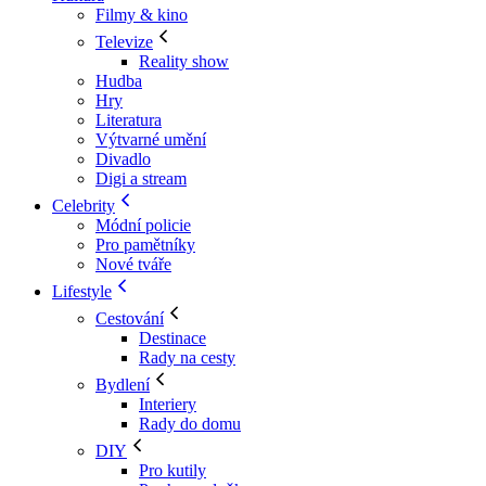
Filmy & kino
Televize
Reality show
Hudba
Hry
Literatura
Výtvarné umění
Divadlo
Digi a stream
Celebrity
Módní policie
Pro pamětníky
Nové tváře
Lifestyle
Cestování
Destinace
Rady na cesty
Bydlení
Interiery
Rady do domu
DIY
Pro kutily