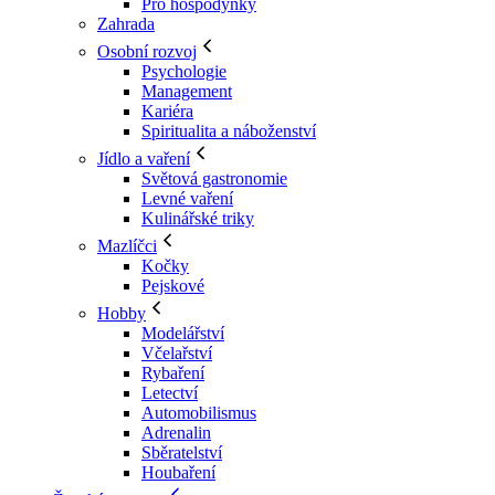
Pro hospodyňky
Zahrada
Osobní rozvoj
Psychologie
Management
Kariéra
Spiritualita a náboženství
Jídlo a vaření
Světová gastronomie
Levné vaření
Kulinářské triky
Mazlíčci
Kočky
Pejskové
Hobby
Modelářství
Včelařství
Rybaření
Letectví
Automobilismus
Adrenalin
Sběratelství
Houbaření