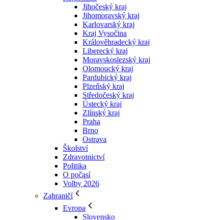
Jihočeský kraj
Jihomoravský kraj
Karlovarský kraj
Kraj Vysočina
Králověhradecký kraj
Liberecký kraj
Moravskoslezský kraj
Olomoucký kraj
Pardubický kraj
Plzeňský kraj
Středočeský kraj
Ústecký kraj
Zlínský kraj
Praha
Brno
Ostrava
Školství
Zdravotnictví
Politika
O počasí
Volby 2026
Zahraničí
Evropa
Slovensko