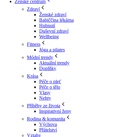
Ženské centrum
Zdraví
Ženské zdraví
Babiččina lékárna
Hubnutí
Duševní zdraví
Wellbeing
Fitness
Jóga a pilates
Módní trendy
Aktuální trendy
Doplňky
Krása
Péče o pleť
Péče o tělo
Vlasy
Nehty
Příběhy ze života
Inspirativní ženy
Rodina & komunita
Výchova
Přátelství
Vztahy