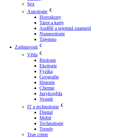
Sex
Astrologie
Horoskopy
Tarot a karty
Andělé a tajemná znamení
Numerologie
Tajemno
Zajímavosti
Věda
Biologie
Ekologie
Fyzika
Geografie
Historie
Chemie
Jazykověda
Vesmír
IT a technologie
Digital
Mobil
Technologie
Trendy
True crime