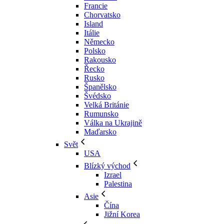
Francie
Chorvatsko
Island
Itálie
Německo
Polsko
Rakousko
Řecko
Rusko
Španělsko
Švédsko
Velká Británie
Rumunsko
Válka na Ukrajině
Maďarsko
Svět
USA
Blízký východ
Izrael
Palestina
Asie
Čína
Jižní Korea