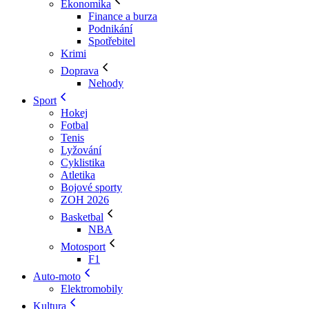
Ekonomika
Finance a burza
Podnikání
Spotřebitel
Krimi
Doprava
Nehody
Sport
Hokej
Fotbal
Tenis
Lyžování
Cyklistika
Atletika
Bojové sporty
ZOH 2026
Basketbal
NBA
Motosport
F1
Auto-moto
Elektromobily
Kultura