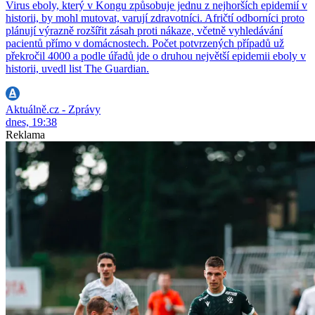
Virus eboly, který v Kongu způsobuje jednu z nejhorších epidemií v
historii, by mohl mutovat, varují zdravotníci. Afričtí odborníci proto
plánují výrazně rozšířit zásah proti nákaze, včetně vyhledávání
pacientů přímo v domácnostech. Počet potvrzených případů už
překročil 4000 a podle úřadů jde o druhou největší epidemii eboly v
historii, uvedl list The Guardian.
Aktuálně.cz - Zprávy
dnes, 19:38
Reklama