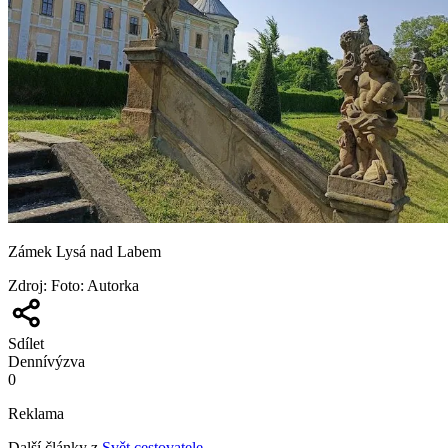
Zámek Lysá nad Labem
Zdroj
:
Foto: Autorka
Sdílet
Denní
výzva
0
Reklama
Další články z
Svět cestovatele