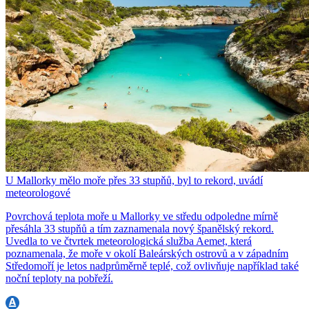
U Mallorky mělo moře přes 33 stupňů, byl to rekord, uvádí
meteorologové
Povrchová teplota moře u Mallorky ve středu odpoledne mírně
přesáhla 33 stupňů a tím zaznamenala nový španělský rekord.
Uvedla to ve čtvrtek meteorologická služba Aemet, která
poznamenala, že moře v okolí Baleárských ostrovů a v západním
Středomoří je letos nadprůměrně teplé, což ovlivňuje například také
noční teploty na pobřeží.