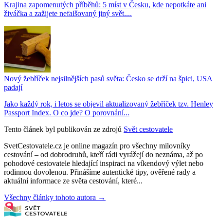
Krajina zapomenutých příběhů: 5 míst v Česku, kde nepotkáte ani
živáčka a zažijete nefalšovaný jiný svět....
Nový žebříček nejsilnějších pasů světa: Česko se drží na špici, USA
padají
Jako každý rok, i letos se objevil aktualizovaný žebříček tzv. Henley
Passport Index. O co jde? O porovnání...
Tento článek byl publikován ze zdrojů
Svět cestovatele
SvetCestovatele.cz je online magazín pro všechny milovníky
cestování – od dobrodruhů, kteří rádi vyrážejí do neznáma, až po
pohodové cestovatele hledající inspiraci na víkendový výlet nebo
rodinnou dovolenou. Přinášíme autentické tipy, ověřené rady a
aktuální informace ze světa cestování, které...
Všechny články tohoto autora →