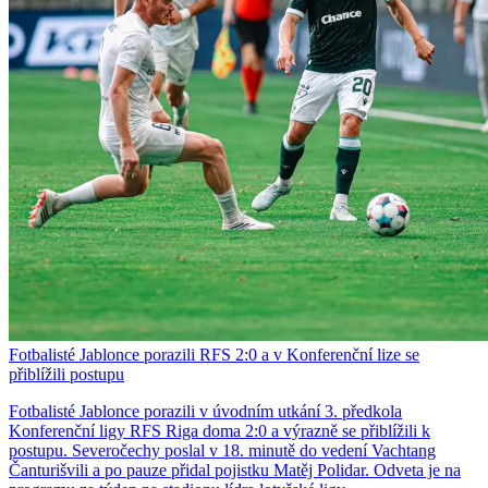
Fotbalisté Jablonce porazili RFS 2:0 a v Konferenční lize se
přiblížili postupu
Fotbalisté Jablonce porazili v úvodním utkání 3. předkola
Konferenční ligy RFS Riga doma 2:0 a výrazně se přiblížili k
postupu. Severočechy poslal v 18. minutě do vedení Vachtang
Čanturišvili a po pauze přidal pojistku Matěj Polidar. Odveta je na