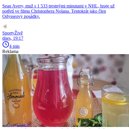
Sean Avery, muž s 1 533 trestnými minutami v NHL, hraje už
potřetí ve filmu Christophera Nolana. Tentokrát jako člen
Odysseovy posádky.
SportyŽivě
dnes, 19:17
4 min
Reklama