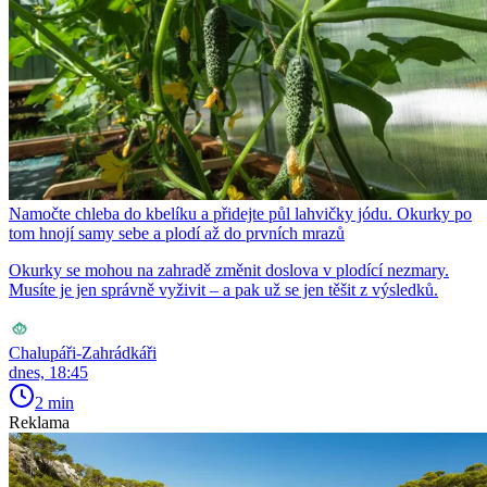
Namočte chleba do kbelíku a přidejte půl lahvičky jódu. Okurky po
tom hnojí samy sebe a plodí až do prvních mrazů
Okurky se mohou na zahradě změnit doslova v plodící nezmary.
Musíte je jen správně vyživit – a pak už se jen těšit z výsledků.
Chalupáři-Zahrádkáři
dnes, 18:45
2 min
Reklama