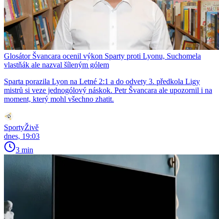
Glosátor Švancara ocenil výkon Sparty proti Lyonu, Suchomela
vlastňák ale nazval šíleným gólem
Sparta porazila Lyon na Letné 2:1 a do odvety 3. předkola Ligy
mistrů si veze jednogólový náskok. Petr Švancara ale upozornil i na
moment, který mohl všechno zhatit.
SportyŽivě
dnes, 19:03
3 min