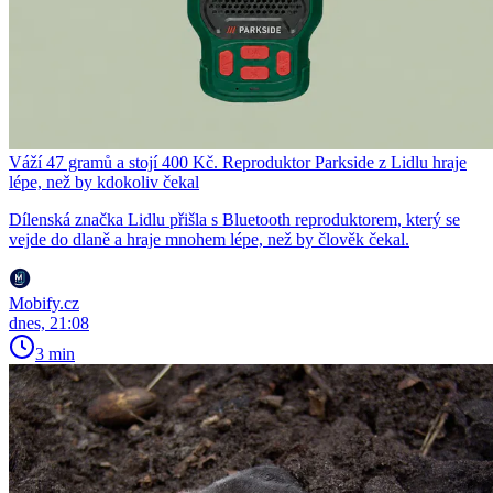
Váží 47 gramů a stojí 400 Kč. Reproduktor Parkside z Lidlu hraje
lépe, než by kdokoliv čekal
Dílenská značka Lidlu přišla s Bluetooth reproduktorem, který se
vejde do dlaně a hraje mnohem lépe, než by člověk čekal.
Mobify.cz
dnes, 21:08
3 min