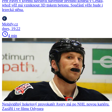
Petr Pavel v květnu navštívil staveniště prvního kostela v Česku,
jehož věž má vzniknout 3D tiskem betonu. Součástí věže bude i
lezecká stěna.
Mobify.cz
dnes, 19:22
4 min
Nenáviděný hokejový provokatér Avery má po NHL novou kariéru.
Zazářil i ve filmu Odyssea