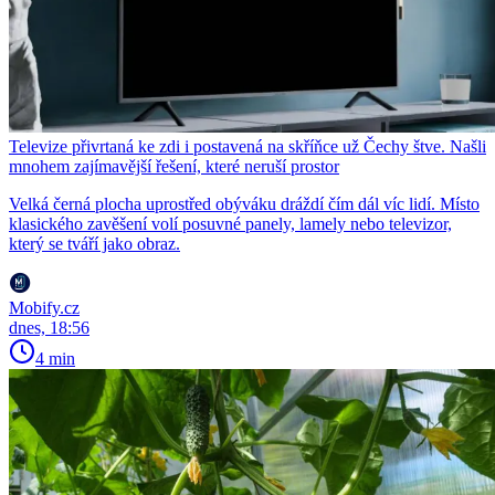
Televize přivrtaná ke zdi i postavená na skříňce už Čechy štve. Našli
mnohem zajímavější řešení, které neruší prostor
Velká černá plocha uprostřed obýváku dráždí čím dál víc lidí. Místo
klasického zavěšení volí posuvné panely, lamely nebo televizor,
který se tváří jako obraz.
Mobify.cz
dnes, 18:56
4 min