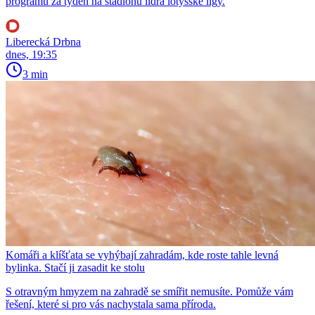
programu za týden na stadionu lídra lotyšské ligy.
Liberecká Drbna
dnes, 19:35
3 min
Komáři a klíšťata se vyhýbají zahradám, kde roste tahle levná
bylinka. Stačí ji zasadit ke stolu
S otravným hmyzem na zahradě se smířit nemusíte. Pomůže vám
řešení, které si pro vás nachystala sama příroda.