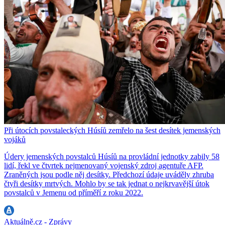
Při útocích povstaleckých Húsíů zemřelo na šest desítek jemenských
vojáků
Údery jemenských povstalců Húsíů na provládní jednotky zabily 58
lidí, řekl ve čtvrtek nejmenovaný vojenský zdroj agentuře AFP.
Zraněných jsou podle něj desítky. Předchozí údaje uváděly zhruba
čtyři desítky mrtvých. Mohlo by se tak jednat o nejkrvavější útok
povstalců v Jemenu od příměří z roku 2022.
Aktuálně.cz - Zprávy