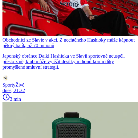
Obchodníci ze Slavie v akci. Z nechtěného Hashioky může kápnout
pěkný balík, až 70 milionů
Japonský obránce Daiki Hashioka ve Slavii sportovně neuspěl,
přesto z něj klub může vytěžit desítky milionů korun díky
promyšlené smluvní strategii.
SportyŽivě
dnes, 21:32
3 min