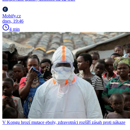
Mobify.cz
dnes, 19:46
4 min
V Kongu hrozí mutace eboly, zdravotníci rozšíří zásah proti nákaze