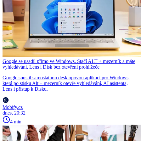
Google se usadil přímo ve Windows. Stačí ALT + mezerník a máte
vyhledávání, Lens i Disk bez otevření prohlížeče
Google spustil samostatnou desktopovou aplikaci pro Windows,
která po stisku Alt + mezerník otevře vyhledávání, AI asistenta,
Lens i přístup k Disku.
Mobify.cz
dnes, 20:32
4 min