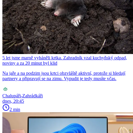
5 let jsme marně vyháněli krtka. Zahradník vzal kuchyňský odpad,
noviny a za 20 minut byl klid
Na jaře a na podzim jsou krtci obzvláště aktivní, protože si hledají
partnery a připravují se na zimu. Vypudit je tedy musíte včas.
Chalupáři-Zahrádkáři
dnes, 20:45
2 min