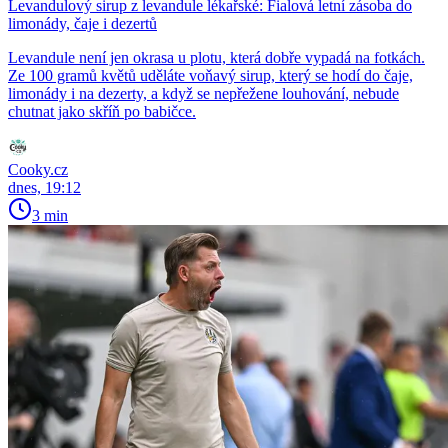
Levandulový sirup z levandule lékařské: Fialová letní zásoba do
limonády, čaje i dezertů
Levandule není jen okrasa u plotu, která dobře vypadá na fotkách.
Ze 100 gramů květů uděláte voňavý sirup, který se hodí do čaje,
limonády i na dezerty, a když se nepřežene louhování, nebude
chutnat jako skříň po babičce.
Cooky.cz
dnes, 19:12
3 min