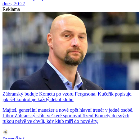
dnes, 20:27
Reklama
Zábranský buduje Kometu po vzoru Fergusona. Kučeřík popisuje,
jak šéf kontroluje každý detail klubu
Majitel, generální manažer a nově opět hlavní trenér v jedné osobě.
Libor Zábranský stáhl veškeré sportovní řízení Komety do svých
rukou právě ve chvíli, kdy klub míří do nové éry.