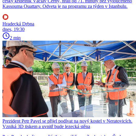
český křídelník Václav Černý, hráli od 71. minuty bez vyloučeného
Kassouma Ouattary. Odveta je na programu za týden v Istanbulu.
Hradecká Drbna
dnes, 19:30
2 min
Prezident Petr Pavel se přijel podívat na nový kostel v Neratovicích.
Vzniká 3D tiskem a uvnitř bude lezecká stěna