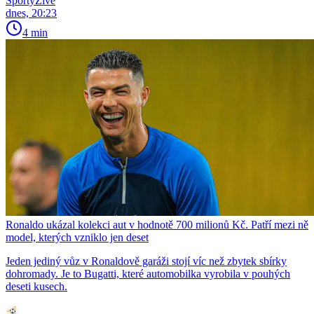
SportyŽivě
dnes, 20:23
4 min
Ronaldo ukázal kolekci aut v hodnotě 700 milionů Kč. Patří mezi ně
model, kterých vzniklo jen deset
Jeden jediný vůz v Ronaldově garáži stojí víc než zbytek sbírky
dohromady. Je to Bugatti, které automobilka vyrobila v pouhých
deseti kusech.