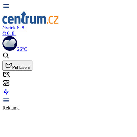
čtvrtek 6. 8.
čt 6. 8.
26°C
Přihlášení
Reklama