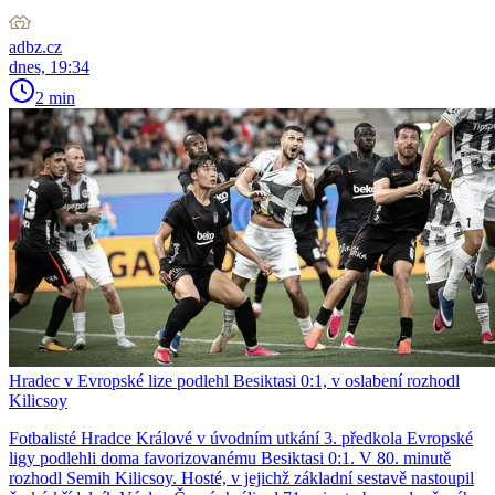
adbz.cz
dnes, 19:34
2 min
Hradec v Evropské lize podlehl Besiktasi 0:1, v oslabení rozhodl
Kilicsoy
Fotbalisté Hradce Králové v úvodním utkání 3. předkola Evropské
ligy podlehli doma favorizovanému Besiktasi 0:1. V 80. minutě
rozhodl Semih Kilicsoy. Hosté, v jejichž základní sestavě nastoupil