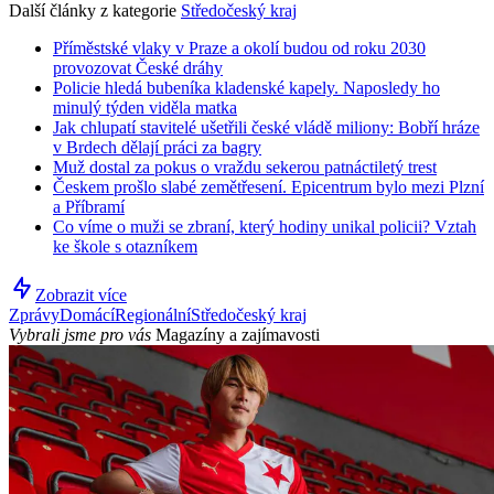
Další články z kategorie
Středočeský kraj
Příměstské vlaky v Praze a okolí budou od roku 2030
provozovat České dráhy
Policie hledá bubeníka kladenské kapely. Naposledy ho
minulý týden viděla matka
Jak chlupatí stavitelé ušetřili české vládě miliony: Bobří hráze
v Brdech dělají práci za bagry
Muž dostal za pokus o vraždu sekerou patnáctiletý trest
Českem prošlo slabé zemětřesení. Epicentrum bylo mezi Plzní
a Příbramí
Co víme o muži se zbraní, který hodiny unikal policii? Vztah
ke škole s otazníkem
Zobrazit více
Zprávy
Domácí
Regionální
Středočeský kraj
Vybrali jsme pro vás
Magazíny a zajímavosti