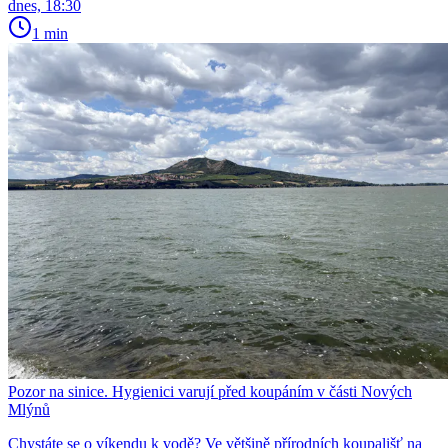
dnes, 18:30
1 min
Pozor na sinice. Hygienici varují před koupáním v části Nových
Mlýnů
Chystáte se o víkendu k vodě? Ve většině přírodních koupališť na