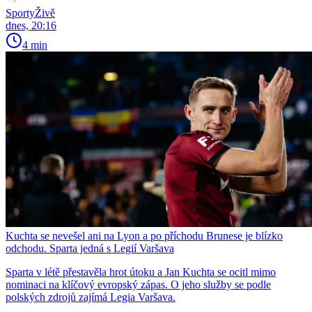
SportyŽivě
dnes, 20:16
4 min
Kuchta se nevešel ani na Lyon a po příchodu Brunese je blízko
odchodu. Sparta jedná s Legií Varšava
Sparta v létě přestavěla hrot útoku a Jan Kuchta se ocitl mimo
nominaci na klíčový evropský zápas. O jeho služby se podle
polských zdrojů zajímá Legia Varšava.