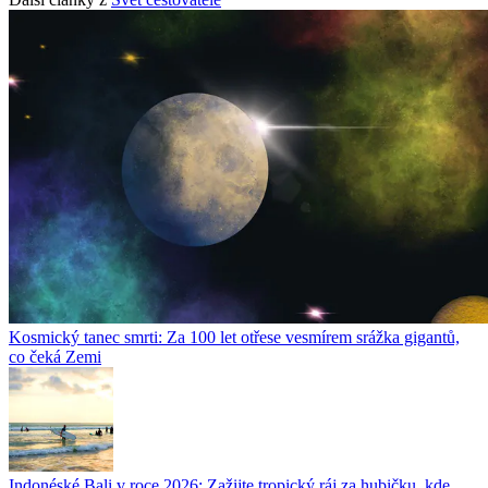
Kosmický tanec smrti: Za 100 let otřese vesmírem srážka gigantů,
co čeká Zemi
Indonéské Bali v roce 2026: Zažijte tropický ráj za hubičku, kde