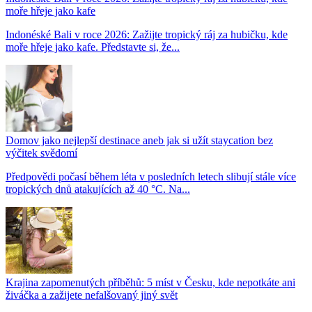
moře hřeje jako kafe
Indonéské Bali v roce 2026: Zažijte tropický ráj za hubičku, kde
moře hřeje jako kafe. Představte si, že...
Domov jako nejlepší destinace aneb jak si užít staycation bez
výčitek svědomí
Předpovědi počasí během léta v posledních letech slibují stále více
tropických dnů atakujících až 40 °C. Na...
Krajina zapomenutých příběhů: 5 míst v Česku, kde nepotkáte ani
živáčka a zažijete nefalšovaný jiný svět