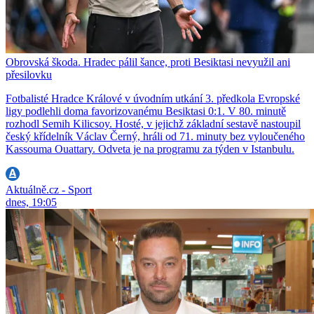
Obrovská škoda. Hradec pálil šance, proti Besiktasi nevyužil ani
přesilovku
Fotbalisté Hradce Králové v úvodním utkání 3. předkola Evropské
ligy podlehli doma favorizovanému Besiktasi 0:1. V 80. minutě
rozhodl Semih Kilicsoy. Hosté, v jejichž základní sestavě nastoupil
český křídelník Václav Černý, hráli od 71. minuty bez vyloučeného
Kassouma Ouattary. Odveta je na programu za týden v Istanbulu.
Aktuálně.cz - Sport
dnes, 19:05