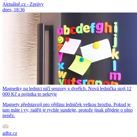
Aktuálně.cz - Zprávy
dnes, 18:36
Magnetky na lednici ničí senzory v dveřích. Nová lednička stojí 12
000 Kč a pojistka to nekryje
Magnety představují pro většinu ledniček velkou hrozbu. Pokud je
tam máte i vy, raději je rychle sundejte, protože jinak přijdete o plno
peněz.
adbz.cz