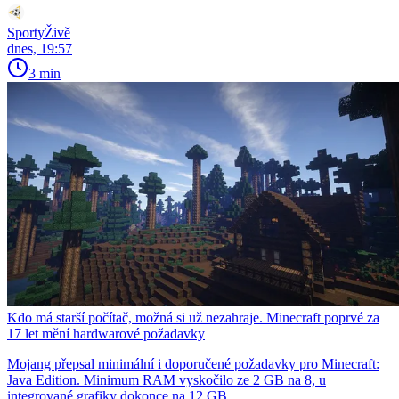
SportyŽivě
dnes, 19:57
3 min
Kdo má starší počítač, možná si už nezahraje. Minecraft poprvé za
17 let mění hardwarové požadavky
Mojang přepsal minimální i doporučené požadavky pro Minecraft:
Java Edition. Minimum RAM vyskočilo ze 2 GB na 8, u
integrované grafiky dokonce na 12 GB.