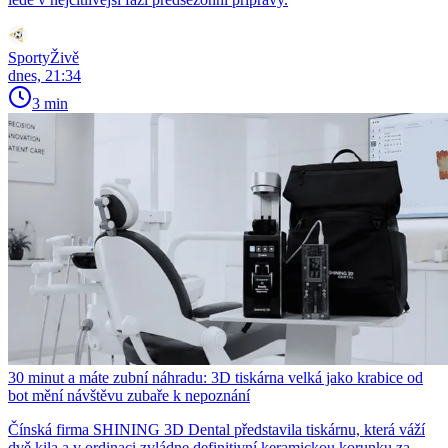
SportyŽivě
dnes, 21:34
3 min
30 minut a máte zubní náhradu: 3D tiskárna velká jako krabice od
bot mění návštěvu zubaře k nepoznání
Čínská firma SHINING 3D Dental představila tiskárnu, která váží
dvě kila a v ordinaci zvládne definitivní keramickou korunku za