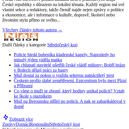
České republiky s důrazem na lokální témata. Každý region má své
vlastní sekce a redaktory, takže čtenář najde nejen zprávy o politice
a ekonomice, ale i informace o kultuře, dopravě, školství nebo
životním stylu přímo ze svého...
Všechny články tohoto autora →
Další články z kategorie
Středočeský kraj
Policie hledá bubeníka kladenské kapely. Naposledy ho
minulý týden viděla matka
Jak chlupatí stavitelé ušetřili české vládě miliony: Bobří hráze
v Brdech dělají práci za bagry
Muž dostal za pokus o vraždu sekerou patnáctiletý trest
Českem prošlo slabé zemětřesení. Epicentrum bylo mezi Plzní
a Příbramí
Co víme o muži se zbraní, který hodiny unikal policii? Vztah
ke škole s otazníkem
Muž na Berounsku střílel po policii. A pak se zabarikádoval v
domě
Zobrazit více
Zprávy
Domácí
Regionální
Středočeský kraj