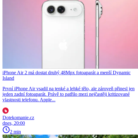
iPhone Air 2 má dostat druhý 48Mpx fotoaparát a menší Dynamic
Island
První iPhone Air vsadil na tenké a lehké tělo, ale zároveň přinesl jen
jeden zadní fotoaparát. Právě to patřilo mezi nejčastěji kritizované
vlastnosti telefonu. Apple...
Dotekomanie.cz
dnes, 20:00
2 min