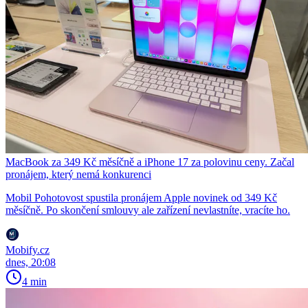
MacBook za 349 Kč měsíčně a iPhone 17 za polovinu ceny. Začal
pronájem, který nemá konkurenci
Mobil Pohotovost spustila pronájem Apple novinek od 349 Kč
měsíčně. Po skončení smlouvy ale zařízení nevlastníte, vracíte ho.
Mobify.cz
dnes, 20:08
4 min