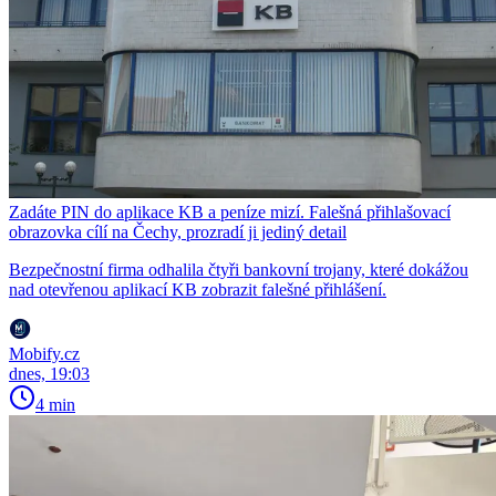
Zadáte PIN do aplikace KB a peníze mizí. Falešná přihlašovací
obrazovka cílí na Čechy, prozradí ji jediný detail
Bezpečnostní firma odhalila čtyři bankovní trojany, které dokážou
nad otevřenou aplikací KB zobrazit falešné přihlášení.
Mobify.cz
dnes, 19:03
4 min