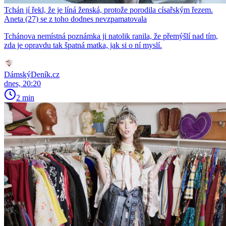
Tchán jí řekl, že je líná ženská, protože porodila císařským řezem.
Aneta (27) se z toho dodnes nevzpamatovala
Tchánova nemístná poznámka ji natolik ranila, že přemýšlí nad tím,
zda je opravdu tak špatná matka, jak si o ní myslí.
DámskýDeník.cz
dnes, 20:20
2 min