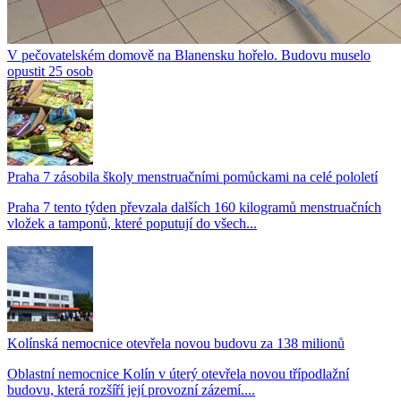
V pečovatelském domově na Blanensku hořelo. Budovu muselo
opustit 25 osob
Praha 7 zásobila školy menstruačními pomůckami na celé pololetí
Praha 7 tento týden převzala dalších 160 kilogramů menstruačních
vložek a tamponů, které poputují do všech...
Kolínská nemocnice otevřela novou budovu za 138 milionů
Oblastní nemocnice Kolín v úterý otevřela novou třípodlažní
budovu, která rozšíří její provozní zázemí....