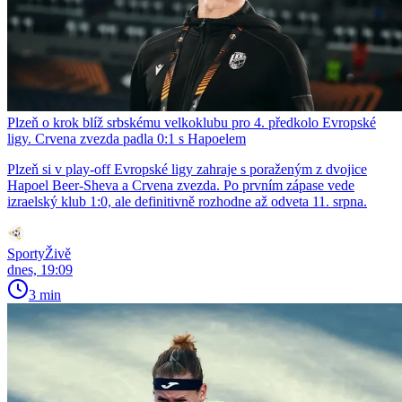
Plzeň o krok blíž srbskému velkoklubu pro 4. předkolo Evropské
ligy. Crvena zvezda padla 0:1 s Hapoelem
Plzeň si v play-off Evropské ligy zahraje s poraženým z dvojice
Hapoel Beer-Sheva a Crvena zvezda. Po prvním zápase vede
izraelský klub 1:0, ale definitivně rozhodne až odveta 11. srpna.
SportyŽivě
dnes, 19:09
3 min