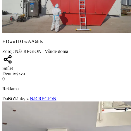
HDwu1DTacAA6hIs
Zdroj
:
Náš REGION | Všude doma
Sdílet
Denní
výzva
0
Reklama
Další články z
Náš REGION