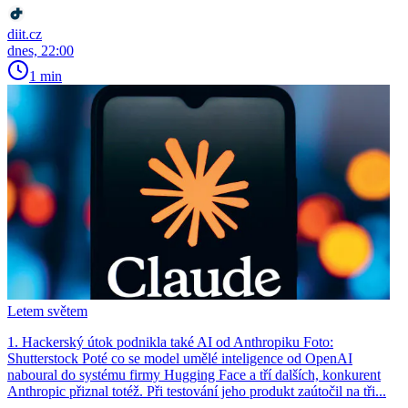
diit.cz
dnes, 22:00
1 min
Letem světem
1. Hackerský útok podnikla také AI od Anthropiku Foto:
Shutterstock Poté co se model umělé inteligence od OpenAI
naboural do systému firmy Hugging Face a tří dalších, konkurent
Anthro­pic přiznal totéž. Při testování jeho produkt zaútočil na tři...