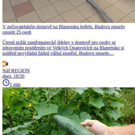
V pečovatelském domově na Blanensku hořelo. Budovu muselo
opustit 25 osob
Úterní požár zaměstnanecké jídelny v domově pro osoby se
zdravotním postižením ve Velkých Opatovicích na Blanensku si
naštěstí nevyžádal žádná vážná zranění. Budovu muselo…
Náš REGION
dnes, 18:50
1 min