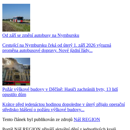
Od září se změní autobusy na Nymbursku
Cestující na Nymbursku čeká od úterý 1. září 2026 výrazná
proměna autobusové dopravy. Nové jízdní řády...
Požár výškové budovy v Děčíně: Hasiči zachránili byty, 13 lidí
opustilo dům
Krátce před jedenáctou hodinou dopoledne v úterý přijalo operační
středisko hlášení o požáru výškové budovy...
Tento článek byl publikován ze zdrojů
Náš REGION
Portál Náš REGION přináší aktuální dění z jednotlivých krajů