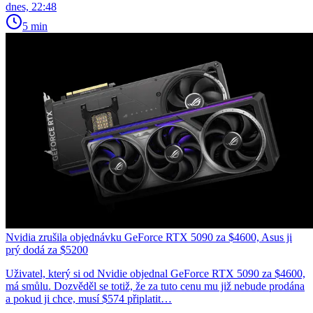
dnes, 22:48
5 min
Nvidia zrušila objednávku GeForce RTX 5090 za $4600, Asus ji
prý dodá za $5200
Uživatel, který si od Nvidie objednal GeForce RTX 5090 za $4600,
má smůlu. Dozvěděl se totiž, že za tuto cenu mu již nebude prodána
a pokud ji chce, musí $574 připlatit…