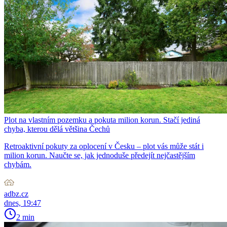
Plot na vlastním pozemku a pokuta milion korun. Stačí jediná
chyba, kterou dělá většina Čechů
Retroaktivní pokuty za oplocení v Česku – plot vás může stát i
milion korun. Naučte se, jak jednoduše předejít nejčastějším
chybám.
adbz.cz
dnes, 19:47
2 min