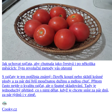
Jak uchovat rajčata, aby chutnala jako čerstvá i po několika
měsících: Tyto revoluční metody vás ohromí
S rajčaty je ten potížista známý: člověk koupí nebo sklidí krásné
plody a za pár dní řeší moučnatou dužinu a mdlou chuť. Přitom
často nejde o kvalitu rajčat, ale o špatné skladování. Tady je
jednoduchý přehled, co s nimi dělat, když je chcete sníst za pár dnů,
za pár týdnů i v zimě.
Cooky.cz