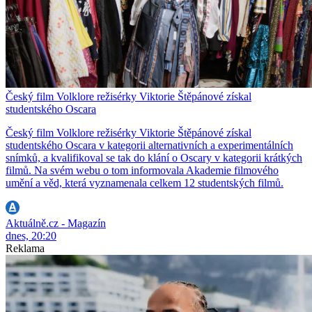
Český film Volklore režisérky Viktorie Štěpánové získal
studentského Oscara
Český film Volklore režisérky Viktorie Štěpánové získal
studentského Oscara v kategorii alternativních a experimentálních
snímků, a kvalifikoval se tak do klání o Oscary v kategorii krátkých
filmů. Na svém webu o tom informovala Akademie filmového
umění a věd, která vyznamenala celkem 12 studentských filmů.
Aktuálně.cz - Magazín
dnes, 20:20
Reklama