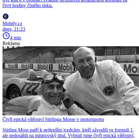
čtvrt hodiny čistého tisku.
Mobify.cz
dnes, 21:23
4 min
Reklama
Čtyři epická vítězství Stirlinga Mosse v motorsportu
Stirling Moss patří k nejlepším jezdcům, kteří závodili ve formuli 1,
ale nedosáhli na mistrovský titul. Vybrali jsme čtyři epická vítězství,