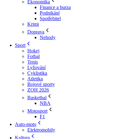
Ekonomika
Finance a burza
Podnikání
Spotřebitel
Krimi
Doprava
Nehody
Sport
Hokej
Fotbal
Tenis
Lyžování
Cyklistika
Atletika
Bojové sporty
ZOH 2026
Basketbal
NBA
Motosport
F1
Auto-moto
Elektromobily
Kultura