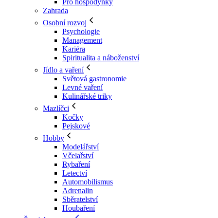
Pro hospodyňky
Zahrada
Osobní rozvoj
Psychologie
Management
Kariéra
Spiritualita a náboženství
Jídlo a vaření
Světová gastronomie
Levné vaření
Kulinářské triky
Mazlíčci
Kočky
Pejskové
Hobby
Modelářství
Včelařství
Rybaření
Letectví
Automobilismus
Adrenalin
Sběratelství
Houbaření