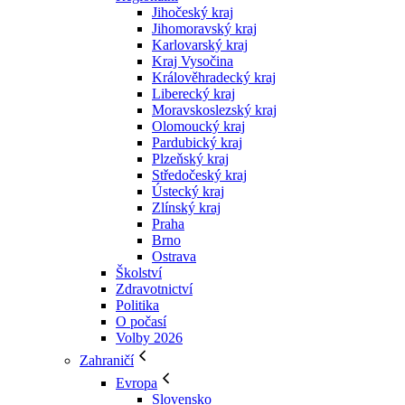
Jihočeský kraj
Jihomoravský kraj
Karlovarský kraj
Kraj Vysočina
Králověhradecký kraj
Liberecký kraj
Moravskoslezský kraj
Olomoucký kraj
Pardubický kraj
Plzeňský kraj
Středočeský kraj
Ústecký kraj
Zlínský kraj
Praha
Brno
Ostrava
Školství
Zdravotnictví
Politika
O počasí
Volby 2026
Zahraničí
Evropa
Slovensko