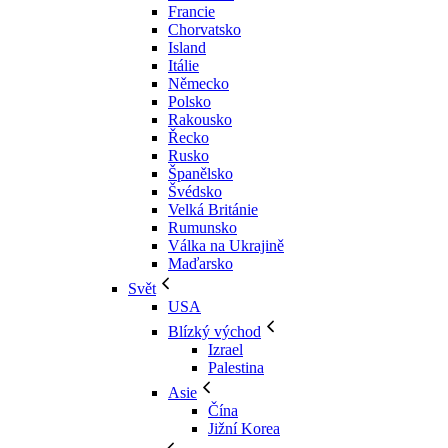
Francie
Chorvatsko
Island
Itálie
Německo
Polsko
Rakousko
Řecko
Rusko
Španělsko
Švédsko
Velká Británie
Rumunsko
Válka na Ukrajině
Maďarsko
Svět
USA
Blízký východ
Izrael
Palestina
Asie
Čína
Jižní Korea