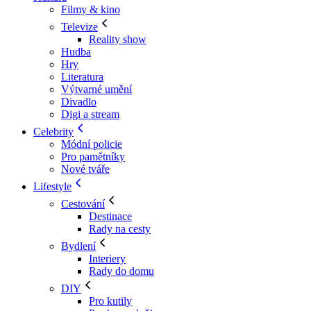
Filmy & kino
Televize
Reality show
Hudba
Hry
Literatura
Výtvarné umění
Divadlo
Digi a stream
Celebrity
Módní policie
Pro pamětníky
Nové tváře
Lifestyle
Cestování
Destinace
Rady na cesty
Bydlení
Interiery
Rady do domu
DIY
Pro kutily