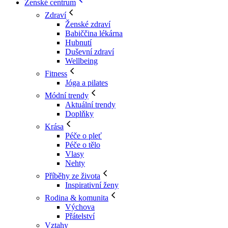
Ženské centrum
Zdraví
Ženské zdraví
Babiččina lékárna
Hubnutí
Duševní zdraví
Wellbeing
Fitness
Jóga a pilates
Módní trendy
Aktuální trendy
Doplňky
Krása
Péče o pleť
Péče o tělo
Vlasy
Nehty
Příběhy ze života
Inspirativní ženy
Rodina & komunita
Výchova
Přátelství
Vztahy