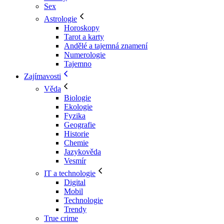
Sex
Astrologie
Horoskopy
Tarot a karty
Andělé a tajemná znamení
Numerologie
Tajemno
Zajímavosti
Věda
Biologie
Ekologie
Fyzika
Geografie
Historie
Chemie
Jazykověda
Vesmír
IT a technologie
Digital
Mobil
Technologie
Trendy
True crime