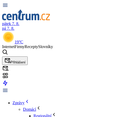
pátek 7. 8.
pá 7. 8.
19°C
Internet
Firmy
Recepty
Slovníky
Přihlášení
Zprávy
Domácí
Regionální