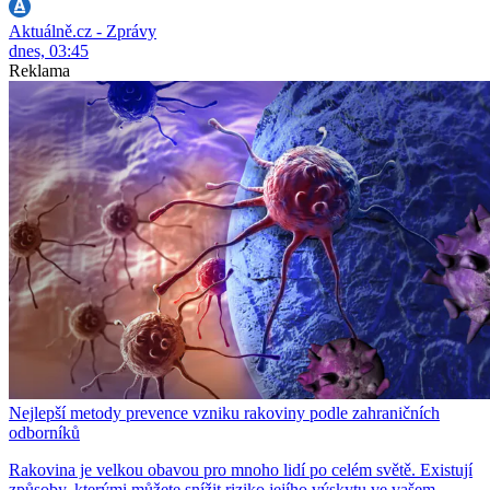
Aktuálně.cz - Zprávy
dnes, 03:45
Reklama
Nejlepší metody prevence vzniku rakoviny podle zahraničních
odborníků
Rakovina je velkou obavou pro mnoho lidí po celém světě. Existují
způsoby, kterými můžete snížit riziko jejího výskytu ve vašem