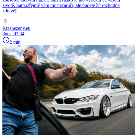
životě. Samozřejmě vám nic nezaručí, ale budete žít rozhodně
zdravěji.
Krasnezeny.eu
dnes, 03:34
2 min