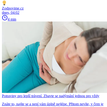
Zodpovime.cz
dnes, 04:02
4 min
Potraviny pro lepší trávení. Zbavte se nadýmání jednou pro vždy
Znáte to, najíte se a není vám úplně nejlépe. Přitom nevíte, v čem je