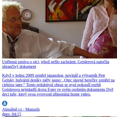
Upřímná zpráva o otci, jehož nešlo zachránit. Geislerová natočila
uhrančivý dokument
Když v lednu 2009 zemřel japanolog, novinář a výtvarník Petr
Geisler, bulvární deníky měly jasno: „Otec slavné herečky zemřel na
cirhózu jater.“ Tento reduktivní obraz se nyní pokouší rozbít
Geislerova nejmladší dcera Ester ve svém osobním dokumentu Dvě
deci tuše, který svou syrovostí připomíná home video.
Aktuálně.cz - Magazín
dnes, 04:15