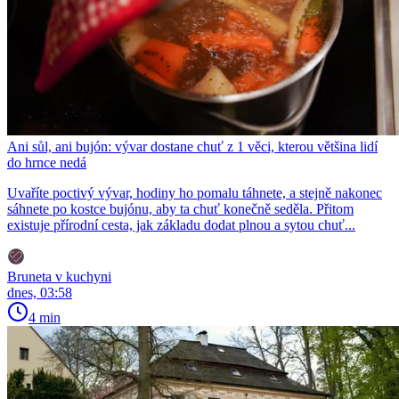
Ani sůl, ani bujón: vývar dostane chuť z 1 věci, kterou většina lidí
do hrnce nedá
Uvaříte poctivý vývar, hodiny ho pomalu táhnete, a stejně nakonec
sáhnete po kostce bujónu, aby ta chuť konečně seděla. Přitom
existuje přírodní cesta, jak základu dodat plnou a sytou chuť...
Bruneta v kuchyni
dnes, 03:58
4 min