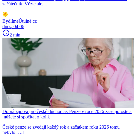
začátečník. Vězte ale,...
BydlímeÚtulně.cz
dnes, 04:06
2 min
Dobrá zpráva pro české důchodce. Penze v roce 2026 zase poroste a
můžete si spočítat o kolik
České penze se zvedají každý rok a začátkem roku 2026 tomu
nebylo […]