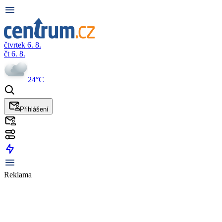
čtvrtek 6. 8.
čt 6. 8.
24°C
Přihlášení
Reklama