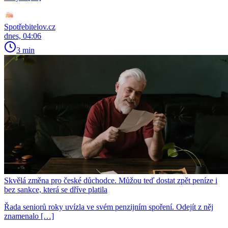
Spotřebitelov.cz
dnes, 04:06
3 min
Skvělá změna pro české důchodce. Můžou teď dostat zpět peníze i
bez sankce, která se dříve platila
Řada seniorů roky uvízla ve svém penzijním spoření. Odejít z něj
znamenalo […]