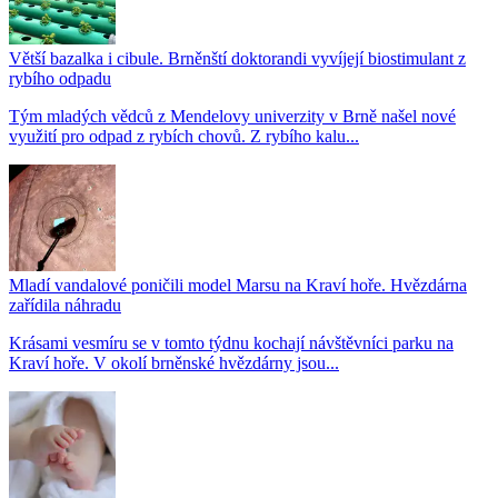
Větší bazalka i cibule. Brněnští doktorandi vyvíjejí biostimulant z
rybího odpadu
Tým mladých vědců z Mendelovy univerzity v Brně našel nové
využití pro odpad z rybích chovů. Z rybího kalu...
Mladí vandalové poničili model Marsu na Kraví hoře. Hvězdárna
zařídila náhradu
Krásami vesmíru se v tomto týdnu kochají návštěvníci parku na
Kraví hoře. V okolí brněnské hvězdárny jsou...