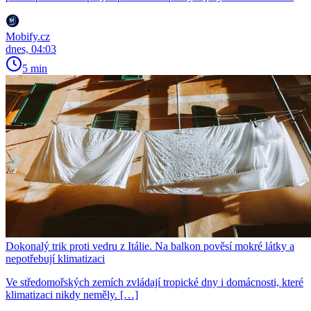
Mobify.cz
dnes, 04:03
5 min
Dokonalý trik proti vedru z Itálie. Na balkon pověsí mokré látky a
nepotřebují klimatizaci
Ve středomořských zemích zvládají tropické dny i domácnosti, které
klimatizaci nikdy neměly. […]