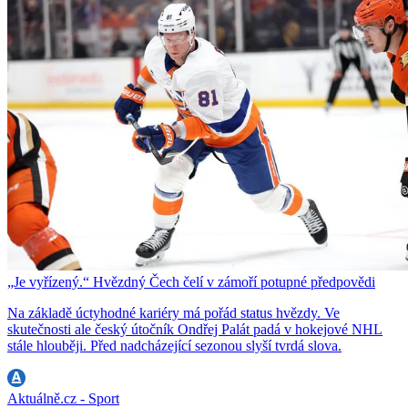
„Je vyřízený.“ Hvězdný Čech čelí v zámoří potupné předpovědi
Na základě úctyhodné kariéry má pořád status hvězdy. Ve
skutečnosti ale český útočník Ondřej Palát padá v hokejové NHL
stále hlouběji. Před nadcházející sezonou slyší tvrdá slova.
Aktuálně.cz - Sport