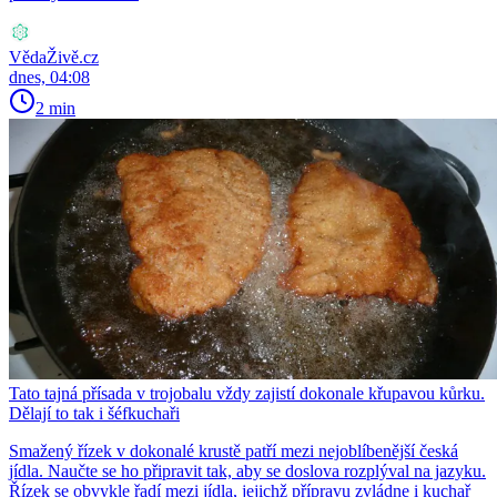
VědaŽivě.cz
dnes, 04:08
2 min
Tato tajná přísada v trojobalu vždy zajistí dokonale křupavou kůrku.
Dělají to tak i šéfkuchaři
Smažený řízek v dokonalé krustě patří mezi nejoblíbenější česká
jídla. Naučte se ho připravit tak, aby se doslova rozplýval na jazyku.
Řízek se obvykle řadí mezi jídla, jejichž přípravu zvládne i kuchař