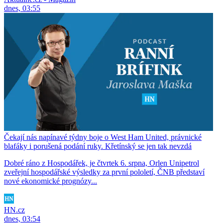
dnes, 03:55
Čekají nás napínavé týdny boje o West Ham United, právnické
blafáky i porušená podání ruky. Křetínský se jen tak nevzdá
Dobré ráno z Hospodářek, je čtvrtek 6. srpna, Orlen Unipetrol
zveřejní hospodářské výsledky za první pololetí, ČNB představí
nové ekonomické prognózy...
HN.cz
dnes, 03:54