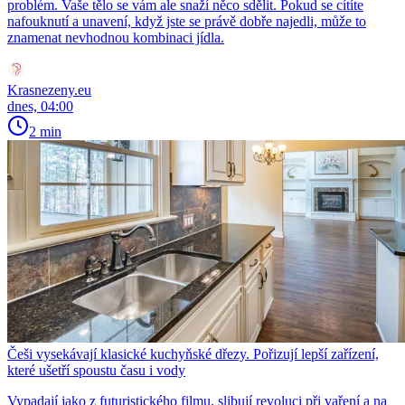
problém. Vaše tělo se vám ale snaží něco sdělit. Pokud se cítíte
nafouknutí a unavení, když jste se právě dobře najedli, může to
znamenat nevhodnou kombinaci jídla.
Krasnezeny.eu
dnes, 04:00
2 min
Češi vysekávají klasické kuchyňské dřezy. Pořizují lepší zařízení,
které ušetří spoustu času i vody
Vypadají jako z futuristického filmu, slibují revoluci při vaření a na