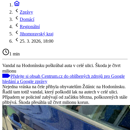
Zprávy
Domácí
Regionální
Jihomoravský kraj
25. 3. 2026, 18:00
1 min
Vandal na Hodonínsku poškrábal auta v celé ulici. Škoda je čtvrt
milionu
Přidejte si obsah Centrum.cz do oblíbených zdrojů pro Google
hledání a Google zprávy
Nejedna vráska na čele přibyla obyvatelům Ždánic na Hodonínsku.
Řadil tam totiž vandal, který poškodil lak na autech v celé ulici.
Případem se policisté zabývají od začátku března, poškozených stále
přibývá. Škoda přesáhla už čtvrt milionu korun.