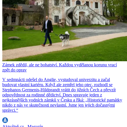
Zámek zdědil, ale ne bohatství. Každou vydělanou korunu vrací
zpět do oprav
V sedmnácti odešel do Anglie, vystudoval univerzitu a začal
budovat vlastní kariéru. Když ale zemřel jeho otec, rozhodl se
Stephanos Germenis-Hildprandt vrátit do jižních Čech a převzít
odpovědnost za rodinné dědictví. Dnes spravuje jeden z
nejkrásnějších vodních zámků v Česku a říká: „Historické památky
nikdo z nás ve skutečnosti nevlastní. Jsme jen jejich dočasnými
správci.“
Aktuálně.cz - Magazín