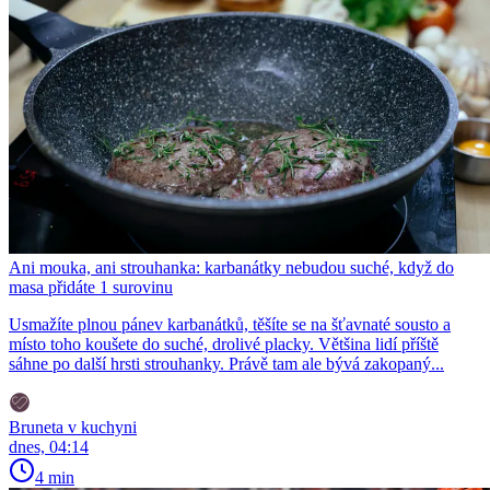
Ani mouka, ani strouhanka: karbanátky nebudou suché, když do
masa přidáte 1 surovinu
Usmažíte plnou pánev karbanátků, těšíte se na šťavnaté sousto a
místo toho koušete do suché, drolivé placky. Většina lidí příště
sáhne po další hrsti strouhanky. Právě tam ale bývá zakopaný...
Bruneta v kuchyni
dnes, 04:14
4 min