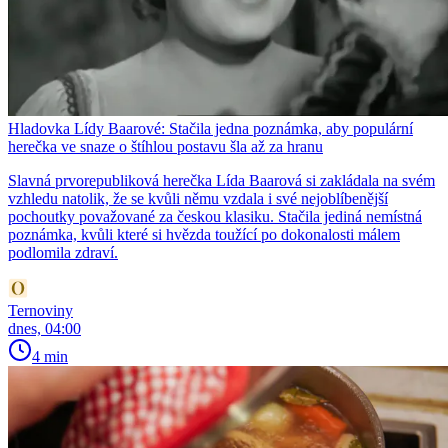
Hladovka Lídy Baarové: Stačila jedna poznámka, aby populární
herečka ve snaze o štíhlou postavu šla až za hranu
Slavná prvorepubliková herečka Lída Baarová si zakládala na svém
vzhledu natolik, že se kvůli němu vzdala i své nejoblíbenější
pochoutky považované za českou klasiku. Stačila jediná nemístná
poznámka, kvůli které si hvězda toužící po dokonalosti málem
podlomila zdraví.
Ternoviny
dnes, 04:00
4 min