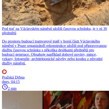
Pod trať na Václavském náměstí uložili časovou schránku, je v ní 30
předmětů
Do prostoru budoucí tramvajové tratě v horní části Václavského
náměstí v Praze organizátoři rekonstrukce uložili pod připravovanou
dlažbu časovou schránku s několika desítkami předmětů pro
budoucí generace. Obsahuje například dobové noviny, mince,
vzkazy, fotografie, architektonické návrhy nebo kostku z původní
dlažby náměstí.
Pražská Drbna
dnes, 04:15
2 min