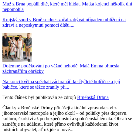
Muž z Brna popálil dítě, které měl hlídat. Matka kojenci několik dní
nepomohla
Krajský soud v Brně se dnes začal zabývat případem ublížení na
zdraví a neposkytnutí pomoci dítěti....
Dojemné poděkování po vážné nehodě. Malá Emma přinesla
záchranářům obrázky
Na konci května spěchali záchranáři ke čtyřleté holčičce a její
babičce, které se těžce zranily při...
Tento článek byl publikován ze zdrojů
Brněnská Drbna
Články z Brněnské Drbny přinášejí aktuální zpravodajství z
jihomoravské metropole a jejího okolí – od politiky přes dopravu,
kulturu, školství až po bezpečnostní a společenská témata. Obsah se
zaměřuje na události, které přímo ovlivňují každodenní život
místních obyvatel, ať už jde o nové...