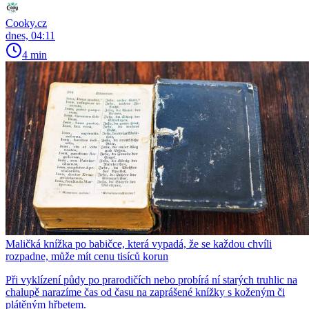
Cooky.cz
dnes, 04:11
4 min
Maličká knížka po babičce, která vypadá, že se každou chvíli
rozpadne, může mít cenu tisíců korun
Při vyklízení půdy po prarodičích nebo probírá ní starých truhlic na
chalupě narazíme čas od času na zaprášené knížky s koženým či
plátěným hřbetem.