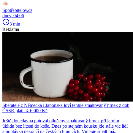
Spotřebitelov.cz
dnes, 04:06
3 min
Reklama
Sběratelé z Německa i Japonska loví tenhle smaltovaný hrnek z dob
ČSSR platí až 6 000 Kč
Ještě donedávna putoval otlučený smaltovaný hrnek při jarním
úklidu bez lítosti do koše. Dnes po stejném kousku jde stále víc lidí
a poptávka nekončí na českých hranicích. Vintage smalt má...