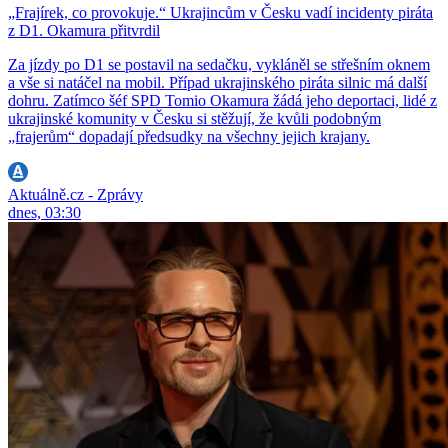
„Frajírek, co provokuje.“ Ukrajincům v Česku vadí incidenty piráta
z D1. Okamura přitvrdil
Za jízdy po D1 se postavil na sedačku, vykláněl se střešním oknem
a vše si natáčel na mobil. Případ ukrajinského piráta silnic má další
dohru. Zatímco šéf SPD Tomio Okamura žádá jeho deportaci, lidé z
ukrajinské komunity v Česku si stěžují, že kvůli podobným
„frajerům“ dopadají předsudky na všechny jejich krajany.
Aktuálně.cz - Zprávy
dnes, 03:30