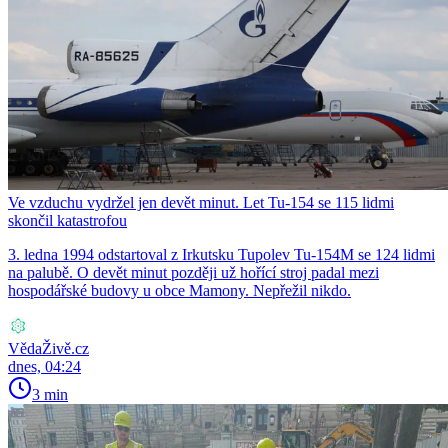
Ve vzduchu vydržel jen devět minut. Let Tu-154 se 115 lidmi
skončil katastrofou
3. ledna 1994 odstartoval z Irkutsku Tupolev Tu-154M se 124 lidmi
na palubě. O devět minut později už hořící stroj padal mezi
hospodářské budovy u obce Mamony. Nepřežil nikdo.
VědaŽivě.cz
dnes, 04:24
3 min