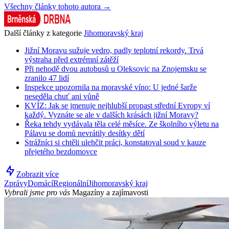
Všechny články tohoto autora →
Další články z kategorie
Jihomoravský kraj
Jižní Moravu sužuje vedro, padly teplotní rekordy. Trvá
výstraha před extrémní zátěží
Při nehodě dvou autobusů u Oleksovic na Znojemsku se
zranilo 47 lidí
Inspekce upozornila na moravské víno: U jedné šarže
neseděla chuť ani vůně
KVÍZ: Jak se jmenuje nejhlubší propast střední Evropy ví
každý. Vyznáte se ale v dalších krásách jižní Moravy?
Řeka tehdy vydávala těla celé měsíce. Ze školního výletu na
Pálavu se domů nevrátily desítky dětí
Strážníci si chtěli ulehčit práci, konstatoval soud v kauze
přejetého bezdomovce
Zobrazit více
Zprávy
Domácí
Regionální
Jihomoravský kraj
Vybrali jsme pro vás
Magazíny a zajímavosti