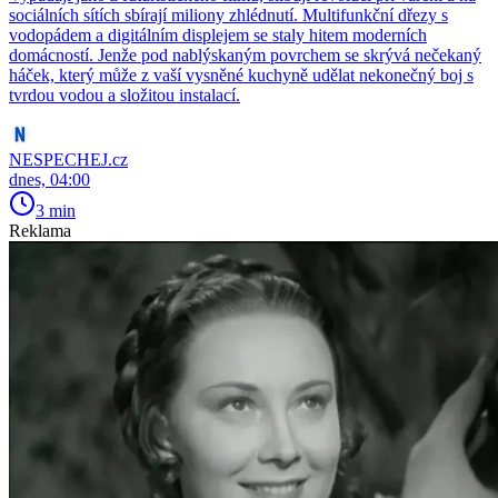
sociálních sítích sbírají miliony zhlédnutí. Multifunkční dřezy s
vodopádem a digitálním displejem se staly hitem moderních
domácností. Jenže pod nablýskaným povrchem se skrývá nečekaný
háček, který může z vaší vysněné kuchyně udělat nekonečný boj s
tvrdou vodou a složitou instalací.
NESPECHEJ.cz
dnes, 04:00
3 min
Reklama