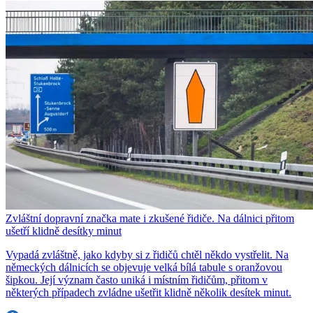
Zvláštní dopravní značka mate i zkušené řidiče. Na dálnici přitom
ušetří klidně desítky minut
Vypadá zvláštně, jako kdyby si z řidičů chtěl někdo vystřelit. Na
německých dálnicích se objevuje velká bílá tabule s oranžovou
šipkou. Její význam často uniká i místním řidičům, přitom v
některých případech zvládne ušetřit klidně několik desítek minut.