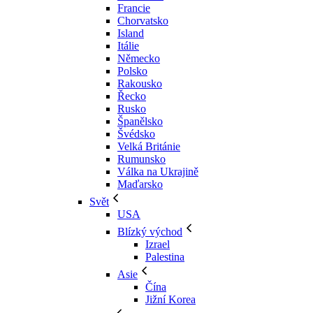
Francie
Chorvatsko
Island
Itálie
Německo
Polsko
Rakousko
Řecko
Rusko
Španělsko
Švédsko
Velká Británie
Rumunsko
Válka na Ukrajině
Maďarsko
Svět
USA
Blízký východ
Izrael
Palestina
Asie
Čína
Jižní Korea