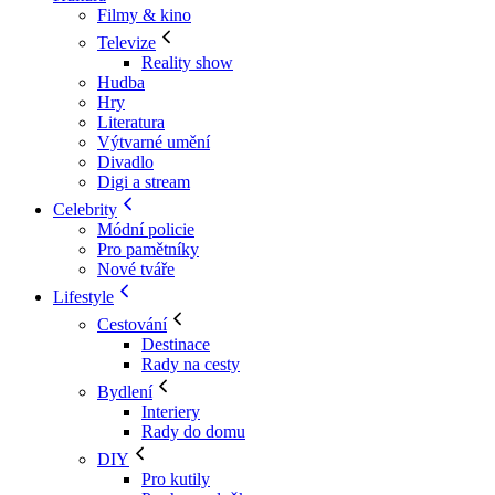
Filmy & kino
Televize
Reality show
Hudba
Hry
Literatura
Výtvarné umění
Divadlo
Digi a stream
Celebrity
Módní policie
Pro pamětníky
Nové tváře
Lifestyle
Cestování
Destinace
Rady na cesty
Bydlení
Interiery
Rady do domu
DIY
Pro kutily