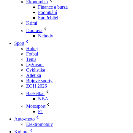
Ekonomika
Finance a burza
Podnikání
Spotřebitel
Krimi
Doprava
Nehody
Sport
Hokej
Fotbal
Tenis
Lyžování
Cyklistika
Atletika
Bojové sporty
ZOH 2026
Basketbal
NBA
Motosport
F1
Auto-moto
Elektromobily
Kultura