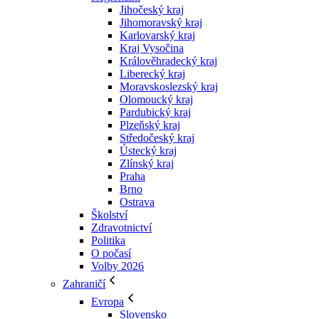
Jihočeský kraj
Jihomoravský kraj
Karlovarský kraj
Kraj Vysočina
Králověhradecký kraj
Liberecký kraj
Moravskoslezský kraj
Olomoucký kraj
Pardubický kraj
Plzeňský kraj
Středočeský kraj
Ústecký kraj
Zlínský kraj
Praha
Brno
Ostrava
Školství
Zdravotnictví
Politika
O počasí
Volby 2026
Zahraničí
Evropa
Slovensko