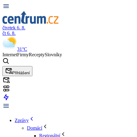
čtvrtek 6. 8.
čt 6. 8.
31°C
Internet
Firmy
Recepty
Slovníky
Přihlášení
Zprávy
Domácí
Regionální