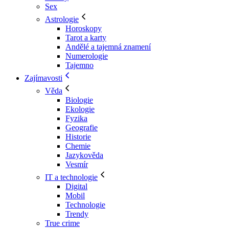
Sex
Astrologie
Horoskopy
Tarot a karty
Andělé a tajemná znamení
Numerologie
Tajemno
Zajímavosti
Věda
Biologie
Ekologie
Fyzika
Geografie
Historie
Chemie
Jazykověda
Vesmír
IT a technologie
Digital
Mobil
Technologie
Trendy
True crime