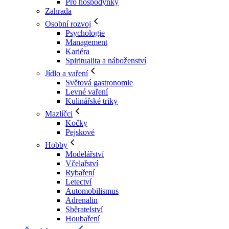
Pro hospodyňky
Zahrada
Osobní rozvoj
Psychologie
Management
Kariéra
Spiritualita a náboženství
Jídlo a vaření
Světová gastronomie
Levné vaření
Kulinářské triky
Mazlíčci
Kočky
Pejskové
Hobby
Modelářství
Včelařství
Rybaření
Letectví
Automobilismus
Adrenalin
Sběratelství
Houbaření