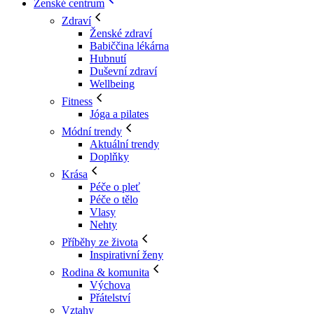
Ženské centrum
Zdraví
Ženské zdraví
Babiččina lékárna
Hubnutí
Duševní zdraví
Wellbeing
Fitness
Jóga a pilates
Módní trendy
Aktuální trendy
Doplňky
Krása
Péče o pleť
Péče o tělo
Vlasy
Nehty
Příběhy ze života
Inspirativní ženy
Rodina & komunita
Výchova
Přátelství
Vztahy