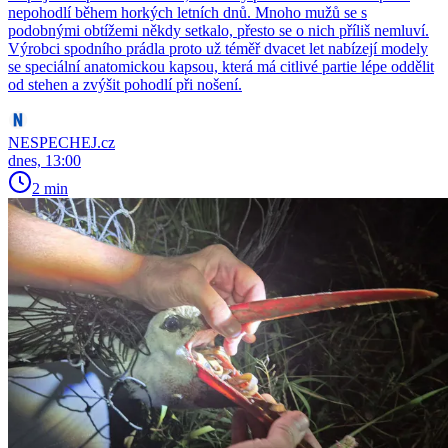
nepohodlí během horkých letních dnů. Mnoho mužů se s
podobnými obtížemi někdy setkalo, přesto se o nich příliš nemluví.
Výrobci spodního prádla proto už téměř dvacet let nabízejí modely
se speciální anatomickou kapsou, která má citlivé partie lépe oddělit
od stehen a zvýšit pohodlí při nošení.
NESPECHEJ.cz
dnes, 13:00
2 min