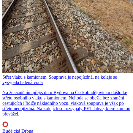
Střet vlaku s kamionem. Souprava je nepojízdná, na koleje se
vysypala balená voda
Na železničním přejezdu u Byňova na Českobudějovicku došlo ke
střetu osobního vlaku s kamionem. Nehoda se obešla bez zranění
cestujících i řidiče nákladního vozu, vlaková souprava je však po
střetu nepojízdná. Na kolejích se rozsypaly PET lahve, které kamion
převážel.
Budějcká Drbna