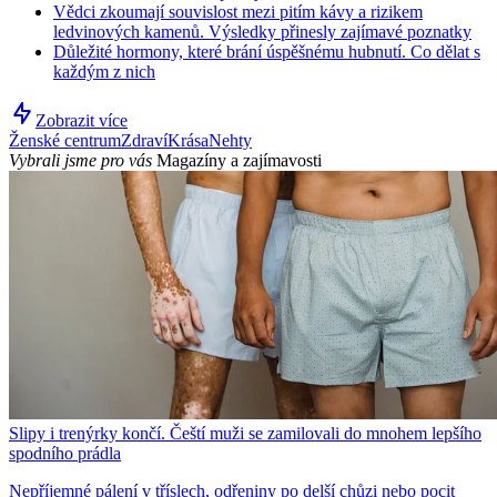
Vědci zkoumají souvislost mezi pitím kávy a rizikem
ledvinových kamenů. Výsledky přinesly zajímavé poznatky
Důležité hormony, které brání úspěšnému hubnutí. Co dělat s
každým z nich
Zobrazit více
Ženské centrum
Zdraví
Krása
Nehty
Vybrali jsme pro vás
Magazíny a zajímavosti
Slipy i trenýrky končí. Čeští muži se zamilovali do mnohem lepšího
spodního prádla
Nepříjemné pálení v tříslech, odřeniny po delší chůzi nebo pocit