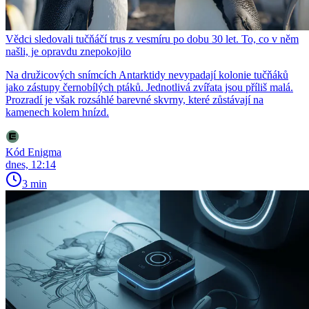
Vědci sledovali tučňáčí trus z vesmíru po dobu 30 let. To, co v něm
našli, je opravdu znepokojilo
Na družicových snímcích Antarktidy nevypadají kolonie tučňáků
jako zástupy černobílých ptáků. Jednotlivá zvířata jsou příliš malá.
Prozradí je však rozsáhlé barevné skvrny, které zůstávají na
kamenech kolem hnízd.
Kód Enigma
dnes, 12:14
3 min