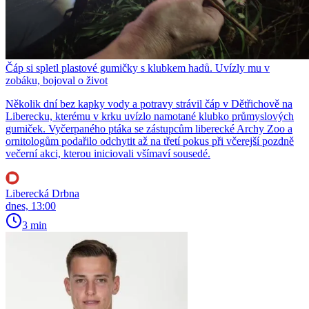
Čáp si spletl plastové gumičky s klubkem hadů. Uvízly mu v
zobáku, bojoval o život
Několik dní bez kapky vody a potravy strávil čáp v Dětřichově na
Liberecku, kterému v krku uvízlo namotané klubko průmyslových
gumiček. Vyčerpaného ptáka se zástupcům liberecké Archy Zoo a
ornitologům podařilo odchytit až na třetí pokus při včerejší pozdně
večerní akci, kterou iniciovali všímaví sousedé.
Liberecká Drbna
dnes, 13:00
3 min