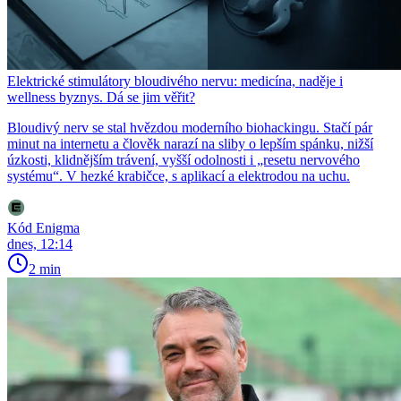
Elektrické stimulátory bloudivého nervu: medicína, naděje i
wellness byznys. Dá se jim věřit?
Bloudivý nerv se stal hvězdou moderního biohackingu. Stačí pár
minut na internetu a člověk narazí na sliby o lepším spánku, nižší
úzkosti, klidnějším trávení, vyšší odolnosti i „resetu nervového
systému“. V hezké krabičce, s aplikací a elektrodou na uchu.
Kód Enigma
dnes, 12:14
2 min