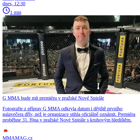
dnes, 12:30
1 min
G MMA bude mít premiéru v pražské Nové Spirále
Fotografie z příprav G MMA odkryla datum i dějiště prvního
galavečera dřív, než je organizace stihla oficiálně oznámit. Premiéra
proběhne 31. října v pražské Nové Spirále s kruhovým hledištěm.
MMAMAG.cz