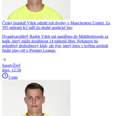
Český brankář Vítek odmítl roli dvojky v Manchesteru United. Za
395 milionů Kč míří do druhé anglické ligy
Dvaadvacetiletý Radek Vítek má namířeno do Middlesbrough za
balík, který může dosáhnout 14 milionů liber. Nekupuje ho
průměrný druholigový klub, ale tým, který letos v květnu prohrál
finále play-off o Premier League.
SportyŽivě
dnes, 12:58
3 min