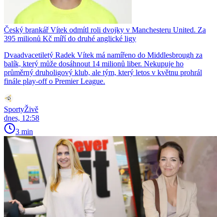
Český brankář Vítek odmítl roli dvojky v Manchesteru United. Za
395 milionů Kč míří do druhé anglické ligy
Dvaadvacetiletý Radek Vítek má namířeno do Middlesbrough za
balík, který může dosáhnout 14 milionů liber. Nekupuje ho
průměrný druholigový klub, ale tým, který letos v květnu prohrál
finále play-off o Premier League.
SportyŽivě
dnes, 12:58
3 min