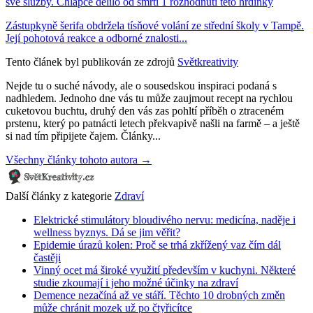
své služby. Chlapce dělilo od smrti 1 rozhodnutí této hrdinky
Zástupkyně šerifa obdržela tísňové volání ze střední školy v Tampě.
Její pohotová reakce a odborné znalosti...
Tento článek byl publikován ze zdrojů
Světkreativity
Nejde tu o suché návody, ale o sousedskou inspiraci podaná s
nadhledem. Jednoho dne vás tu může zaujmout recept na rychlou
cuketovou buchtu, druhý den vás zas pohltí příběh o ztraceném
prstenu, který po patnácti letech překvapivě našli na farmě – a ještě
si nad tím připijete čajem. Články...
Všechny články tohoto autora →
Další články z kategorie
Zdraví
Elektrické stimulátory bloudivého nervu: medicína, naděje i
wellness byznys. Dá se jim věřit?
Epidemie úrazů kolen: Proč se trhá zkřížený vaz čím dál
častěji
Vinný ocet má široké využití především v kuchyni. Některé
studie zkoumají i jeho možné účinky na zdraví
Demence nezačíná až ve stáří. Těchto 10 drobných změn
může chránit mozek už po čtyřicítce