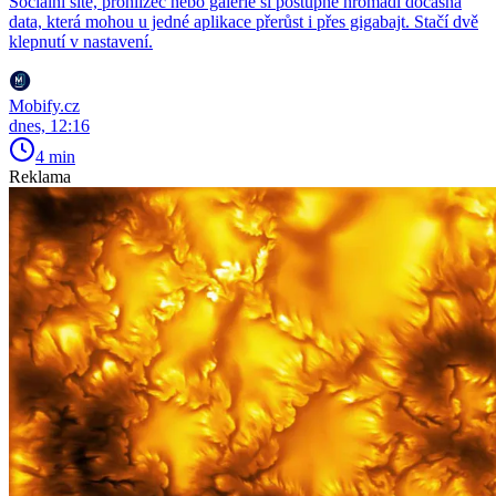
Sociální sítě, prohlížeč nebo galerie si postupně hromadí dočasná
data, která mohou u jedné aplikace přerůst i přes gigabajt. Stačí dvě
klepnutí v nastavení.
Mobify.cz
dnes, 12:16
4 min
Reklama