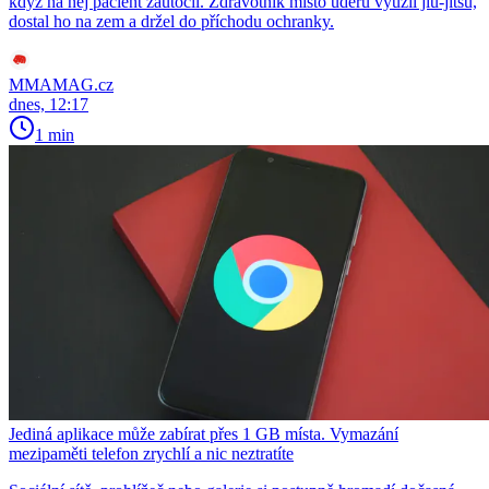
když na něj pacient zaútočil. Zdravotník místo úderů využil jiu-jitsu,
dostal ho na zem a držel do příchodu ochranky.
MMAMAG.cz
dnes, 12:17
1 min
Jediná aplikace může zabírat přes 1 GB místa. Vymazání
mezipaměti telefon zrychlí a nic neztratíte