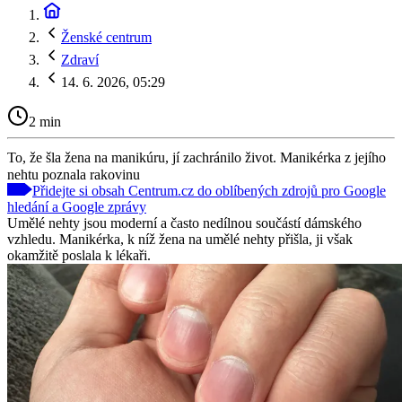
Ženské centrum
Zdraví
14. 6. 2026, 05:29
2 min
To, že šla žena na manikúru, jí zachránilo život. Manikérka z jejího
nehtu poznala rakovinu
Přidejte si obsah Centrum.cz do oblíbených zdrojů pro Google
hledání a Google zprávy
Umělé nehty jsou moderní a často nedílnou součástí dámského
vzhledu. Manikérka, k níž žena na umělé nehty přišla, ji však
okamžitě poslala k lékaři.