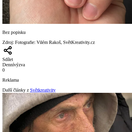
Bez popisku
Zdroj
:
Fotografie: Vilém Rakoš, SvětKreativity.cz
Sdílet
Denní
výzva
0
Reklama
Další články z
Světkreativity