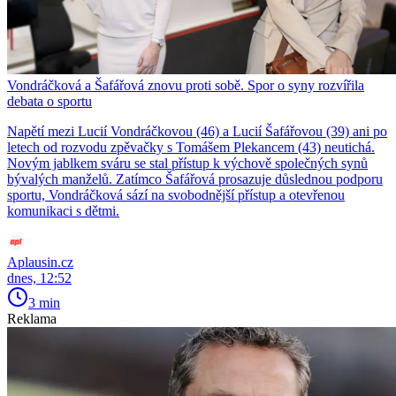
Vondráčková a Šafářová znovu proti sobě. Spor o syny rozvířila
debata o sportu
Napětí mezi Lucií Vondráčkovou (46) a Lucií Šafářovou (39) ani po
letech od rozvodu zpěvačky s Tomášem Plekancem (43) neutichá.
Novým jablkem sváru se stal přístup k výchově společných synů
bývalých manželů. Zatímco Šafářová prosazuje důslednou podporu
sportu, Vondráčková sází na svobodnější přístup a otevřenou
komunikaci s dětmi.
Aplausin.cz
dnes, 12:52
3 min
Reklama