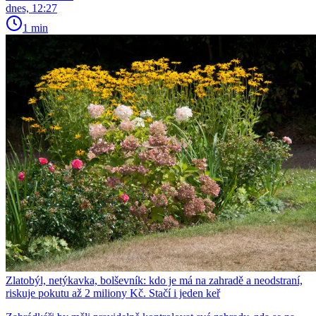
dnes, 12:27
1 min
Zlatobýl, netýkavka, bolševník: kdo je má na zahradě a neodstraní,
riskuje pokutu až 2 miliony Kč. Stačí i jeden keř