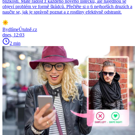
blízkosti. Máte radost z každého nového lístečku, ale najednou se
objeví problém ve formě škůdců. Přečtěte si o 6 nejhorších druzích a
naučte se, jak je správně poznat a z rostliny efektivně odstranit.
BydlímeÚtulně.cz
dnes, 12:03
2 min