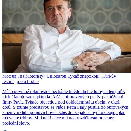
Moc už i na Motoristy? Uhlobaron Tykač znepokojil „Turkův
resort“, jde o hodně
Místo povinné rekultivace necháme hnědouhelné lomy ladem, ať v
nich úřaduje sama příroda. A část připravených peněz pak těžební
firmy Pavla Tykače převedou pod dohledem státu obcím v okolí
dolů. S touhle představou se vláda Petra Fialy pustila do obrovských
změn v úklidu po povrchové těžbě. Jenže jak se nyní ukazuje, plán
má velké trhliny. Miliardář chce mít nad rozdělováním peněz
poslední slovo.