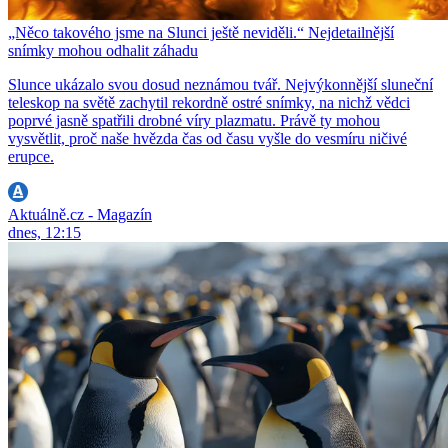
„Něco takového jsme na Slunci ještě neviděli.“ Nejdetailnější
snímky mohou odhalit záhadu
Slunce ukázalo svou dosud neznámou tvář. Nejvýkonnější sluneční
teleskop na světě zachytil rekordně ostré snímky, na nichž vědci
poprvé jasně spatřili drobné víry plazmatu. Právě ty mohou
vysvětlit, proč naše hvězda čas od času vyšle do vesmíru ničivé
erupce.
Aktuálně.cz - Magazín
dnes, 12:15