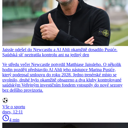
Jaissle odešel do Newcastlu a Al Ahli okamžitě dosadilo Pusiće.
Saúdská síť neztratila kontrolu ani na jediný den
Ve středu večer Newcastle potvrdil Matthiase Jaissleho. O několik
hodin později představilo Al Ahli jeho nástupce Marina Pusiće,
který podepsal smlouvu do roku 2028. Jedno trenérské místo se
uvolnilo, druhé bylo okamžitě obsazeno a dva kluby kontrolované
saúdským Veřejným investičním fondem vstoupily do nové sezony
bez delšího provizoria.
Vše o sportu
dnes, 12:11
4 min