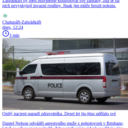
Zahrádkáři by měli pravidelně kontrolovat své zahrady, zda se na
nich nevyskytují invazní rostliny. Jinak jim může hrozit pokuta.
Chalupáři-Zahrádkáři
dnes, 12:24
3 min
Opilý pacient napadl zdravotníka. Deset let jiu-jitsu udělalo své
Daniel Nelson odváděl agresivního muže z pohotovosti v Brisbane,