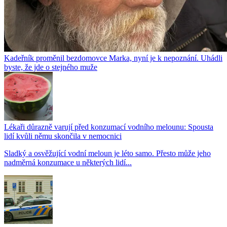
Kadeřník proměnil bezdomovce Marka, nyní je k nepoznání. Uhádli
byste, že jde o stejného muže
Lékaři důrazně varují před konzumací vodního melounu: Spousta
lidí kvůli němu skončila v nemocnici
Sladký a osvěžující vodní meloun je léto samo. Přesto může jeho
nadměrná konzumace u některých lidí...