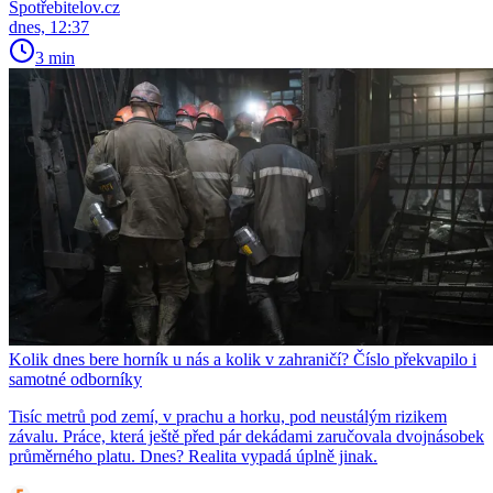
Spotřebitelov.cz
dnes, 12:37
3 min
Kolik dnes bere horník u nás a kolik v zahraničí? Číslo překvapilo i
samotné odborníky
Tisíc metrů pod zemí, v prachu a horku, pod neustálým rizikem
závalu. Práce, která ještě před pár dekádami zaručovala dvojnásobek
průměrného platu. Dnes? Realita vypadá úplně jinak.