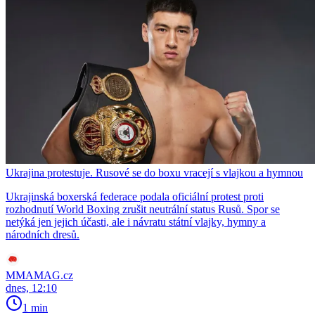
Ukrajina protestuje. Rusové se do boxu vracejí s vlajkou a hymnou
Ukrajinská boxerská federace podala oficiální protest proti
rozhodnutí World Boxing zrušit neutrální status Rusů. Spor se
netýká jen jejich účasti, ale i návratu státní vlajky, hymny a
národních dresů.
MMAMAG.cz
dnes, 12:10
1 min