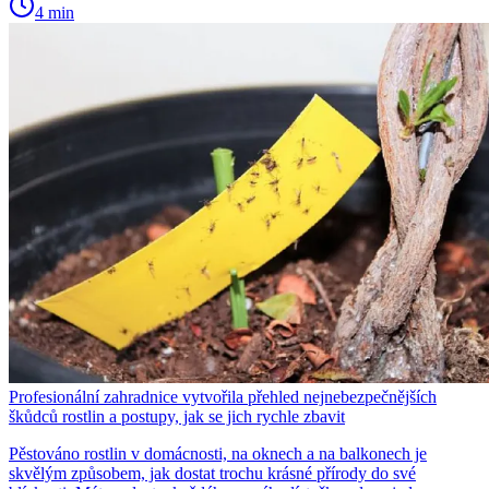
4 min
Profesionální zahradnice vytvořila přehled nejnebezpečnějších
škůdců rostlin a postupy, jak se jich rychle zbavit
Pěstováno rostlin v domácnosti, na oknech a na balkonech je
skvělým způsobem, jak dostat trochu krásné přírody do své