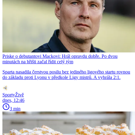
Priske o debutantovi Mackovi: Hrál opravdu dobře. Po dvou
minutách na hřišti začal řídit celý tým
Sparta nasadila čerstvou posilu bez jediného ligového startu rovnou
do základu proti Lyonu v předkole Ligy mistrů. A vyhrála 2:1.
SportyŽivě
dnes, 12:46
3 min