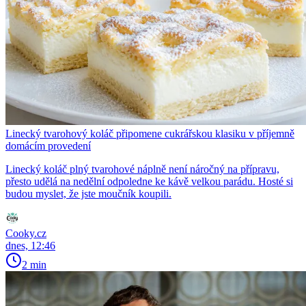
Linecký tvarohový koláč připomene cukrářskou klasiku v příjemně
domácím provedení
Linecký koláč plný tvarohové náplně není náročný na přípravu,
přesto udělá na nedělní odpoledne ke kávě velkou parádu. Hosté si
budou myslet, že jste moučník koupili.
Cooky.cz
dnes, 12:46
2 min