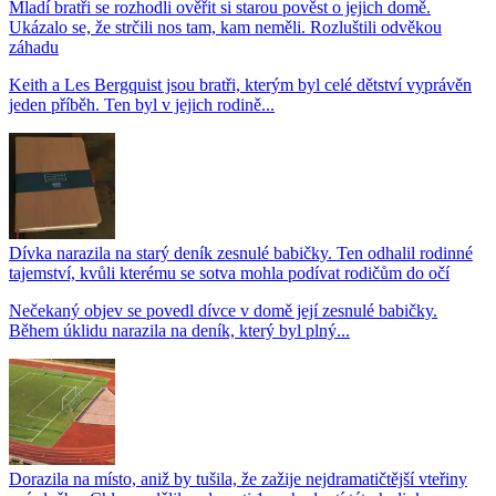
Mladí bratři se rozhodli ověřit si starou pověst o jejich domě.
Ukázalo se, že strčili nos tam, kam neměli. Rozluštili odvěkou
záhadu
Keith a Les Bergquist jsou bratři, kterým byl celé dětství vyprávěn
jeden příběh. Ten byl v jejich rodině...
Dívka narazila na starý deník zesnulé babičky. Ten odhalil rodinné
tajemství, kvůli kterému se sotva mohla podívat rodičům do očí
Nečekaný objev se povedl dívce v domě její zesnulé babičky.
Během úklidu narazila na deník, který byl plný...
Dorazila na místo, aniž by tušila, že zažije nejdramatičtější vteřiny