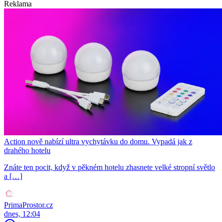
Reklama
Action nově nabízí ultra vychytávku do domu. Vypadá jak z
drahého hotelu
Znáte ten pocit, když v pěkném hotelu zhasnete velké stropní světlo
a […]
PrimaProstor.cz
dnes, 12:04