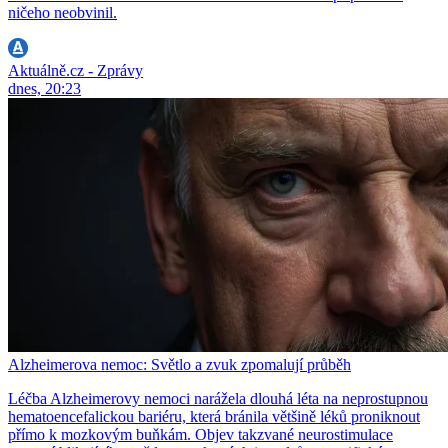
ničeho neobvinil.
Aktuálně.cz - Zprávy
dnes, 20:23
Alzheimerova nemoc: Světlo a zvuk zpomalují průběh
Léčba Alzheimerovy nemoci narážela dlouhá léta na neprostupnou
hematoencefalickou bariéru, která bránila většině léků proniknout
přímo k mozkovým buňkám. Objev takzvané neurostimulace