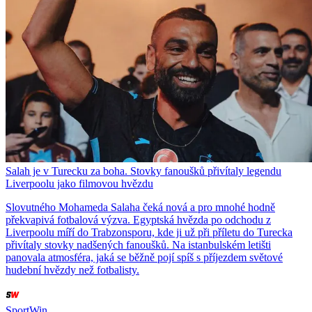
Salah je v Turecku za boha. Stovky fanoušků přivítaly legendu
Liverpoolu jako filmovou hvězdu
Slovutného Mohameda Salaha čeká nová a pro mnohé hodně
překvapivá fotbalová výzva. Egyptská hvězda po odchodu z
Liverpoolu míří do Trabzonsporu, kde ji už při příletu do Turecka
přivítaly stovky nadšených fanoušků. Na istanbulském letišti
panovala atmosféra, jaká se běžně pojí spíš s příjezdem světové
hudební hvězdy než fotbalisty.
SportWin