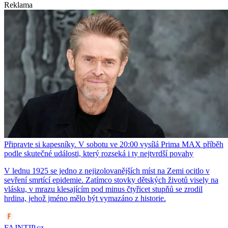
Reklama
Připravte si kapesníky. V sobotu ve 20:00 vysílá Prima MAX příběh
podle skutečné události, který rozseká i ty nejtvrdší povahy
V lednu 1925 se jedno z nejizolovanějších míst na Zemi ocitlo v
sevření smrtící epidemie. Zatímco stovky dětských životů visely na
vlásku, v mrazu klesajícím pod minus čtyřicet stupňů se zrodil
hrdina, jehož jméno mělo být vymazáno z historie.
FAJNTIP.cz