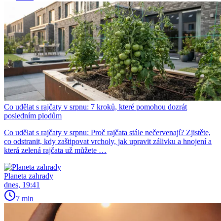
Co udělat s rajčaty v srpnu: 7 kroků, které pomohou dozrát
posledním plodům
Co udělat s rajčaty v srpnu: Proč rajčata stále nečervenají? Zjistěte,
co odstranit, kdy zaštipovat vrcholy, jak upravit zálivku a hnojení a
která zelená rajčata už můžete …
Planeta zahrady
dnes, 19:41
7 min