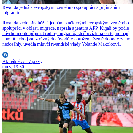
Rwanda jedná s evropskými zeměmi o spolupráci s přijímáním
migrantů
Rwanda vede předběžná jednání s některými evropskými zeměmi o
spolupráci v oblasti migrace, napsala agentura AFP. Kigali by podle
návrhu mohlo přijímat rodiny migrantů, kteří uvízli na cestě, nemají
kam jít nebo jsou z různých důvodů v ohrožení. Země dohody zatím
nedosáhly, uvedla mluvčí rwandské vlády Yolande Makoloová.
Aktuálně.cz - Zprávy
dnes, 19:30