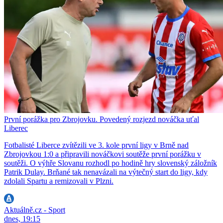
První porážka pro Zbrojovku. Povedený rozjezd nováčka uťal
Liberec
Fotbalisté Liberce zvítězili ve 3. kole první ligy v Brně nad
Zbrojovkou 1:0 a připravili nováčkovi soutěže první porážku v
soutěži. O výhře Slovanu rozhodl po hodině hry slovenský záložník
Patrik Dulay. Brňané tak nenavázali na výtečný start do ligy, kdy
zdolali Spartu a remizovali v Plzni.
Aktuálně.cz - Sport
dnes, 19:15