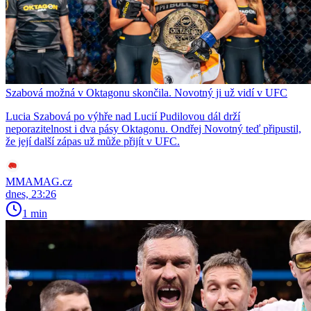
Szabová možná v Oktagonu skončila. Novotný ji už vidí v UFC
Lucia Szabová po výhře nad Lucií Pudilovou dál drží
neporazitelnost i dva pásy Oktagonu. Ondřej Novotný teď připustil,
že její další zápas už může přijít v UFC.
MMAMAG.cz
dnes, 23:26
1 min