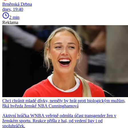
Brněnská Drbna
dnes, 19:40
2 min
Reklama
Chci chránit mladé dívky, neměly by hrát proti biologickým mužům,
říká hvězda ženské NBA Cunninghamová
Aktivní hráčka WNBA veřejně odmítla účast transgender žen v
ženském sportu. Reakce přišla z hal, od vedení ligy i od
spoluhráček.