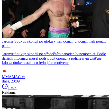
Jaromír Soukup skončil po útoku v nemocnici. Útočníci měli použít
pálku
Jaromír Soukup skončil po středečním napadení v nemocnici. Podle
dalších informací musel podstoupit operaci a policie nyní zjišťuje,
kdo za útokem stál a co bylo jeho motivem.
MMAMAG.cz
dnes, 23:09
1 min
Reklama