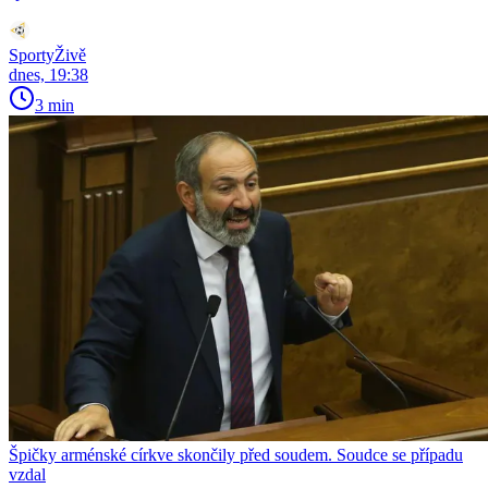
SportyŽivě
dnes, 19:38
3 min
Špičky arménské církve skončily před soudem. Soudce se případu
vzdal