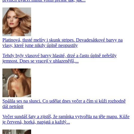
Platinová, tlusté melíry i skunk stripes. Devadesátkové barvy na
vlasy, které jsme nikdy úplně neopustily
Tehdy byly vlasové barvy hlasité, drzé a často úplně neřešily
jemnost. Dnes se vracejí v uhlazenější,...
Spálila ses na slunci. Co udělat dnes večer a čím si kůži rozhodně
dál netrápit
Večer sundáš šaty a zjistíš, že ramínka vytvořila na těle mapu. Kůže
je červená, horká, napjatá a každý...