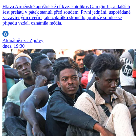
Hlava Arménské apoštolské církve, katolikos Garegin II., a dalších
šest prelátů v pátek stanuli před soudem. První jednání, uspořádané
za zavřenými dveřmi, ale zakrátko skončilo, protože soudce se
případu vzdal, oznámila média.
Aktuálně.cz - Zprávy
dnes, 19:30