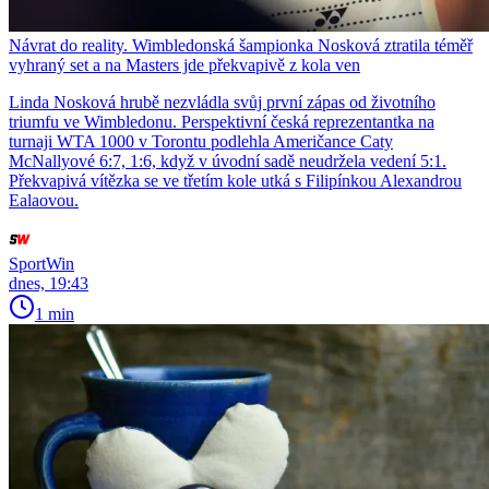
Návrat do reality. Wimbledonská šampionka Nosková ztratila téměř
vyhraný set a na Masters jde překvapivě z kola ven
Linda Nosková hrubě nezvládla svůj první zápas od životního
triumfu ve Wimbledonu. Perspektivní česká reprezentantka na
turnaji WTA 1000 v Torontu podlehla Američance Caty
McNallyové 6:7, 1:6, když v úvodní sadě neudržela vedení 5:1.
Překvapivá vítězka se ve třetím kole utká s Filipínkou Alexandrou
Ealaovou.
SportWin
dnes, 19:43
1 min