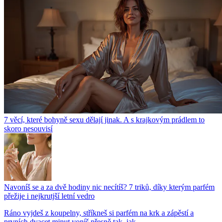
7 věcí, které bohyně sexu dělají jinak. A s krajkovým prádlem to
skoro nesouvisí
Navoníš se a za dvě hodiny nic necítíš? 7 triků, díky kterým parfém
přežije i nejkrutjší letní vedro
Ráno vyjdeš z koupelny, stříkneš si parfém na krk a zápěstí a
prvních dvacet minut voníš přesně tak, jak...