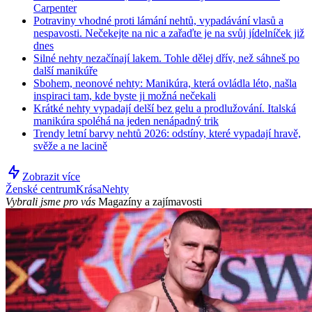
Carpenter
Potraviny vhodné proti lámání nehtů, vypadávání vlasů a
nespavosti. Nečekejte na nic a zařaďte je na svůj jídelníček již
dnes
Silné nehty nezačínají lakem. Tohle dělej dřív, než sáhneš po
další manikúře
Sbohem, neonové nehty: Manikúra, která ovládla léto, našla
inspiraci tam, kde byste ji možná nečekali
Krátké nehty vypadají delší bez gelu a prodlužování. Italská
manikúra spoléhá na jeden nenápadný trik
Trendy letní barvy nehtů 2026: odstíny, které vypadají hravě,
svěže a ne lacině
Zobrazit více
Ženské centrum
Krása
Nehty
Vybrali jsme pro vás
Magazíny a zajímavosti