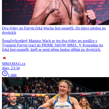
Dva týdny po Furym čeká Wacha šest soupeřů. Do klece půjdou po
dvojicích
Šestačtyřicetiletý Mariusz Wach se jen dva týdny po porážce s
Tysonem Furym vrací do PRIME SHOW MMA. V Koszalinu ho
čeká šest soupeřů, kteří se proti němu budou střídat po dvojicích.
MMAMAG.cz
dnes, 23:34
1 min