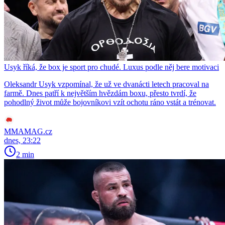
Usyk říká, že box je sport pro chudé. Luxus podle něj bere motivaci
Oleksandr Usyk vzpomínal, že už ve dvanácti letech pracoval na
farmě. Dnes patří k největším hvězdám boxu, přesto tvrdí, že
pohodlný život může bojovníkovi vzít ochotu ráno vstát a trénovat.
MMAMAG.cz
dnes, 23:22
2 min