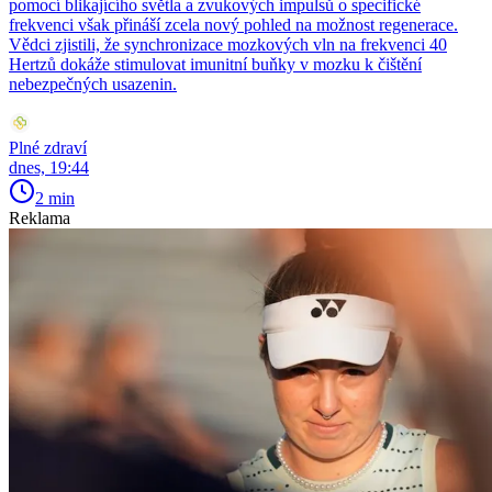
pomocí blikajícího světla a zvukových impulsů o specifické
frekvenci však přináší zcela nový pohled na možnost regenerace.
Vědci zjistili, že synchronizace mozkových vln na frekvenci 40
Hertzů dokáže stimulovat imunitní buňky v mozku k čištění
nebezpečných usazenin.
Plné zdraví
dnes, 19:44
2 min
Reklama