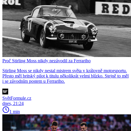
Proč Stirling Moss nikdy nezávodil za Ferrariho
Stirling Moss se nikdy nestal mistrem světa v královně motorsportu.
Přesto měl britský pilot k titulu několikrát velmi blízko. Stejně to měl
i se závodním postem u Ferrariho.
SvětFormule.cz
dnes, 21:24
1 min