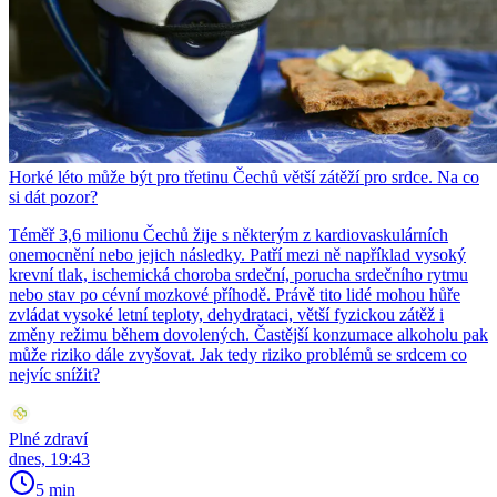
Horké léto může být pro třetinu Čechů větší zátěží pro srdce. Na co
si dát pozor?
Téměř 3,6 milionu Čechů žije s některým z kardiovaskulárních
onemocnění nebo jejich následky. Patří mezi ně například vysoký
krevní tlak, ischemická choroba srdeční, porucha srdečního rytmu
nebo stav po cévní mozkové příhodě. Právě tito lidé mohou hůře
zvládat vysoké letní teploty, dehydrataci, větší fyzickou zátěž i
změny režimu během dovolených. Častější konzumace alkoholu pak
může riziko dále zvyšovat. Jak tedy riziko problémů se srdcem co
nejvíc snížit?
Plné zdraví
dnes, 19:43
5 min