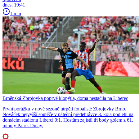
dnes, 19:41
1 min
Brněnská Zbrojovka poprvé klopýtla, doma nestačila na Liberec
První porážku v nové sezoně utrpěli fotbalisté Zbrojovky Brno.
Nováček nejvyšší soutěže v páteční předehrávce 3. kola podlehl na
domácím stadionu Liberci 0:1. Hostům zajistil tři body gólem z 61.
minuty Patrik Dulay.