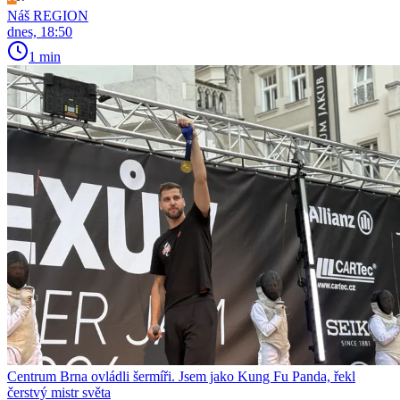
Náš REGION
dnes, 18:50
1 min
Centrum Brna ovládli šermíři. Jsem jako Kung Fu Panda, řekl
čerstvý mistr světa