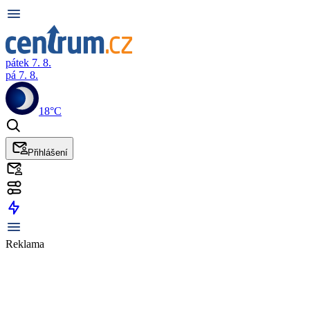
pátek 7. 8.
pá 7. 8.
18°C
Přihlášení
Reklama