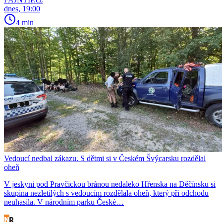
dnes, 19:00
4 min
Vedoucí nedbal zákazu. S dětmi si v Českém Švýcarsku rozdělal
oheň
V jeskyni pod Pravčickou bránou nedaleko Hřenska na Děčínsku si
skupina nezletilých s vedoucím rozdělala oheň, který při odchodu
neuhasila. V národním parku České…