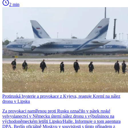
2 min
Protiruská hysterie a provokace z Kyjeva, reaguje Kreml na nález
dronu v Lipsku
Za provokaci namířenou proti Rusku označilo v pátek ruské
velvyslanectví v Německu úterní nález dronu s výbušninou na
východoněmeckém letišti Lipsko/Halle. Informuje o tom agentura
DPA. Berlín oficiálně Moskvu v souvislosti s tímto případem z