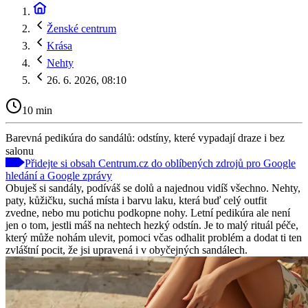
Ženské centrum
Krása
Nehty
26. 6. 2026, 08:10
10 min
Barevná pedikúra do sandálů: odstíny, které vypadají draze i bez
salonu
Přidejte si obsah Centrum.cz do oblíbených zdrojů pro Google
hledání a Google zprávy
Obuješ si sandály, podíváš se dolů a najednou vidíš všechno. Nehty,
paty, kůžičku, suchá místa i barvu laku, která buď celý outfit
zvedne, nebo mu potichu podkopne nohy. Letní pedikúra ale není
jen o tom, jestli máš na nehtech hezký odstín. Je to malý rituál péče,
který může nohám ulevit, pomoci včas odhalit problém a dodat ti ten
zvláštní pocit, že jsi upravená i v obyčejných sandálech.