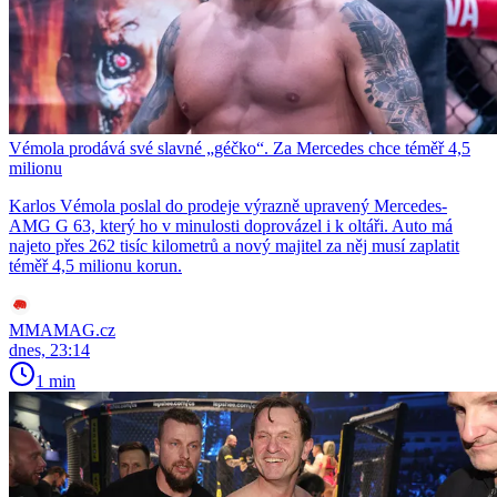
Vémola prodává své slavné „géčko“. Za Mercedes chce téměř 4,5
milionu
Karlos Vémola poslal do prodeje výrazně upravený Mercedes-
AMG G 63, který ho v minulosti doprovázel i k oltáři. Auto má
najeto přes 262 tisíc kilometrů a nový majitel za něj musí zaplatit
téměř 4,5 milionu korun.
MMAMAG.cz
dnes, 23:14
1 min