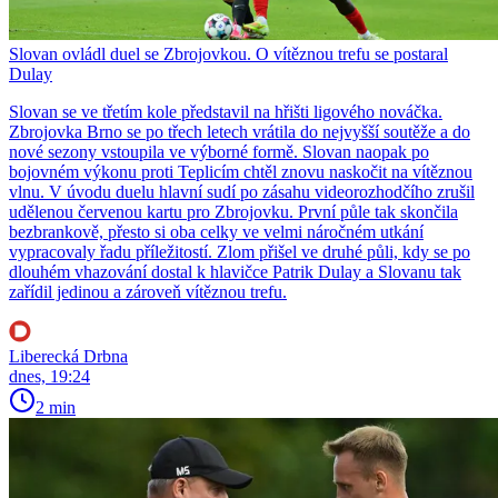
Slovan ovládl duel se Zbrojovkou. O vítěznou trefu se postaral
Dulay
Slovan se ve třetím kole představil na hřišti ligového nováčka.
Zbrojovka Brno se po třech letech vrátila do nejvyšší soutěže a do
nové sezony vstoupila ve výborné formě. Slovan naopak po
bojovném výkonu proti Teplicím chtěl znovu naskočit na vítěznou
vlnu. V úvodu duelu hlavní sudí po zásahu videorozhodčího zrušil
udělenou červenou kartu pro Zbrojovku. První půle tak skončila
bezbrankově, přesto si oba celky ve velmi náročném utkání
vypracovaly řadu příležitostí. Zlom přišel ve druhé půli, kdy se po
dlouhém vhazování dostal k hlavičce Patrik Dulay a Slovanu tak
zařídil jedinou a zároveň vítěznou trefu.
Liberecká Drbna
dnes, 19:24
2 min