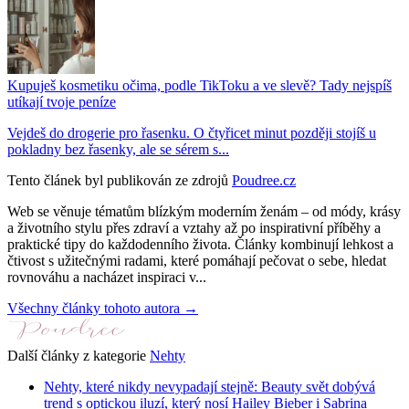
Kupuješ kosmetiku očima, podle TikToku a ve slevě? Tady nejspíš
utíkají tvoje peníze
Vejdeš do drogerie pro řasenku. O čtyřicet minut později stojíš u
pokladny bez řasenky, ale se sérem s...
Tento článek byl publikován ze zdrojů
Poudree.cz
Web se věnuje tématům blízkým moderním ženám – od módy, krásy
a životního stylu přes zdraví a vztahy až po inspirativní příběhy a
praktické tipy do každodenního života. Články kombinují lehkost a
čtivost s užitečnými radami, které pomáhají pečovat o sebe, hledat
rovnováhu a nacházet inspiraci v...
Všechny články tohoto autora →
Další články z kategorie
Nehty
Nehty, které nikdy nevypadají stejně: Beauty svět dobývá
trend s optickou iluzí, který nosí Hailey Bieber i Sabrina