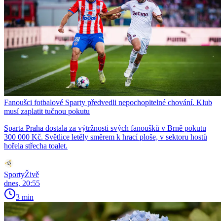
Fanoušci fotbalové Sparty předvedli nepochopitelné chování. Klub
musí zaplatit tučnou pokutu
Sparta Praha dostala za výtržnosti svých fanoušků v Brně pokutu
300 000 Kč. Světlice letěly směrem k hrací ploše, v sektoru hostů
hořela střecha toalet.
SportyŽivě
dnes, 20:55
3 min