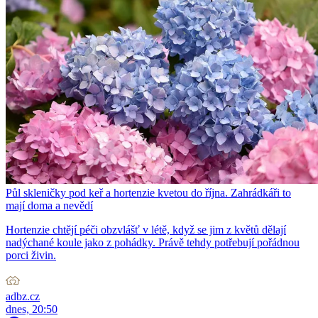
Půl skleničky pod keř a hortenzie kvetou do října. Zahrádkáři to
mají doma a nevědí
Hortenzie chtějí péči obzvlášť v létě, když se jim z květů dělají
nadýchané koule jako z pohádky. Právě tehdy potřebují pořádnou
porci živin.
adbz.cz
dnes, 20:50