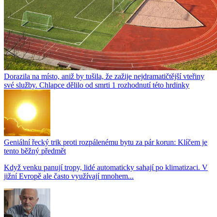
Dorazila na místo, aniž by tušila, že zažije nejdramatičtější vteřiny
své služby. Chlapce dělilo od smrti 1 rozhodnutí této hrdinky
Geniální řecký trik proti rozpálenému bytu za pár korun: Klíčem je
tento běžný předmět
Když venku panují tropy, lidé automaticky sahají po klimatizaci. V
jižní Evropě ale často využívají mnohem...