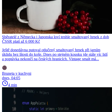
Sběratelé z Německa i Japonska loví tenhle smaltovaný hrnek z dob
ČSSR platí až 6 000 Kč
Ještě donedávna putoval otlučený smaltovaný hrnek při jarním
úklidu bez lítosti do koše. Dnes po stejném kousku jde stále víc lidí
a poptávka nekončí na českých hranicích. Vintage smalt má...
Bruneta v kuchyni
dnes, 04:05
4 min