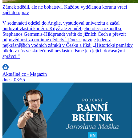
Zámek zdědil, ale ne bohatství. Každou vydělanou korunu vrací
zpět do oprav
V sedmnácti odešel do Anglie, vystudoval univerzitu a začal
budovat vlastní kariéru. Když ale zemřel jeho otec, rozhodl se
Stephanos Germenis-Hildprandt vrátit do jižních Čech a převzít
odpovědnost za rodinné dědictví. Dnes spravuje jeden z
nejkrásnějších vodních zámků v Česku a říká: „Historické památky
nikdo z nás ve skutečnosti nevlastní. Jsme jen jejich dočasnými
správci.“
Aktuálně.cz - Magazín
dnes, 03:55