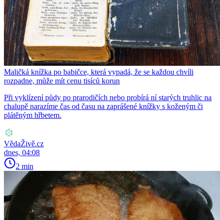
Maličká knížka po babičce, která vypadá, že se každou chvíli
rozpadne, může mít cenu tisíců korun
Při vyklízení půdy po prarodičích nebo probírá ní starých truhlic na
chalupě narazíme čas od času na zaprášené knížky s koženým či
plátěným hřbetem.
VědaŽivě.cz
dnes, 04:08
2 min