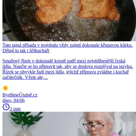
Tato tajná přísada v trojobalu vždy zajistí dokonale křupavou kůrku.
Dělají to tak i šéfkuchaři
Smažený řízek v dokonalé krustě patří mezi nejoblíbenější česká
jídla. Naučte se ho připravit tak, aby se doslova rozplýval na jazyku.
Řízek se obvykle řadí mezi jídla, jejichž přípravu zvládne i kuchař
začátečník. Vězte ale,...
BydlímeÚtulně.cz
dnes, 04:06
2 min