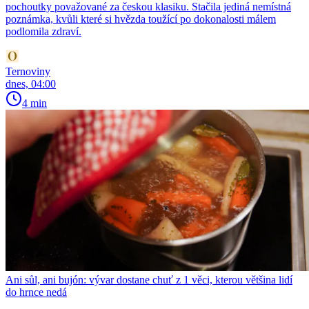
pochoutky považované za českou klasiku. Stačila jediná nemístná
poznámka, kvůli které si hvězda toužící po dokonalosti málem
podlomila zdraví.
Ternoviny
dnes, 04:00
4 min
Ani sůl, ani bujón: vývar dostane chuť z 1 věci, kterou většina lidí
do hrnce nedá