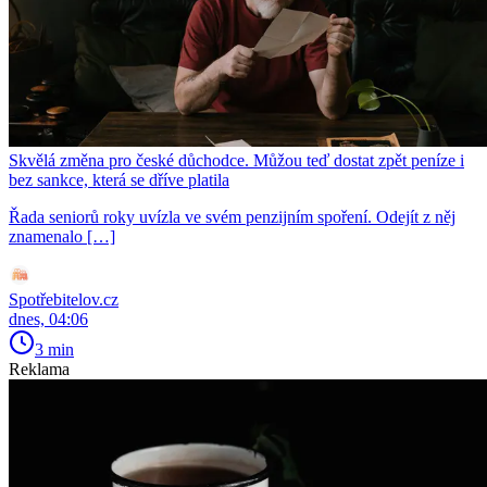
Skvělá změna pro české důchodce. Můžou teď dostat zpět peníze i
bez sankce, která se dříve platila
Řada seniorů roky uvízla ve svém penzijním spoření. Odejít z něj
znamenalo […]
Spotřebitelov.cz
dnes, 04:06
3 min
Reklama