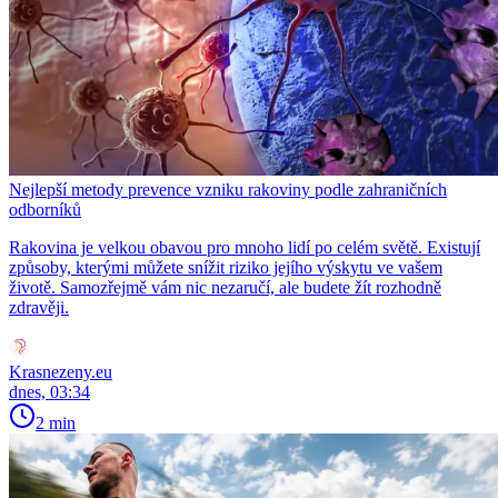
Nejlepší metody prevence vzniku rakoviny podle zahraničních
odborníků
Rakovina je velkou obavou pro mnoho lidí po celém světě. Existují
způsoby, kterými můžete snížit riziko jejího výskytu ve vašem
životě. Samozřejmě vám nic nezaručí, ale budete žít rozhodně
zdravěji.
Krasnezeny.eu
dnes, 03:34
2 min