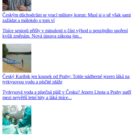
Českým důchodcům se vrací miliony korun: Musí si o ně však sami
zažádat a málokdo o tom ví
Tisíce seniorů přišly v minulosti o část výhod u penzijního spoření
kvůli změnám. Nová úprava zákona jim...
Český Karibik jen kousek od Prahy: Tohle nádherné jezero láká na
tyrkysovou vodu a písčité pláže
Tyrkysová voda a písečná pláž v Česku? Jezero Lhota u Prahy patří
mezi největší letní hity a láká tisíce...