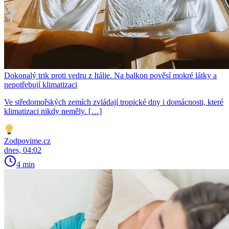
Dokonalý trik proti vedru z Itálie. Na balkon pověsí mokré látky a
nepotřebují klimatizaci
Ve středomořských zemích zvládají tropické dny i domácnosti, které
klimatizaci nikdy neměly. […]
Zodpovime.cz
dnes, 04:02
4 min