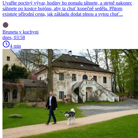
Uvaříte poctivý vývar, hodiny ho pomalu táhnete, a stejně nakonec
sáhnete po kostce bujónu, aby ta chuť konečně seděla. Přitom
existuje přírodní cesta, jak základu dodat plnou a sytou chuť...
Bruneta v kuchyni
dnes, 03:58
4 min