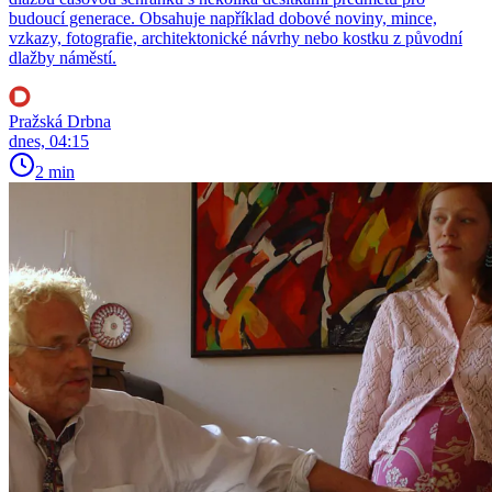
budoucí generace. Obsahuje například dobové noviny, mince,
vzkazy, fotografie, architektonické návrhy nebo kostku z původní
dlažby náměstí.
Pražská Drbna
dnes, 04:15
2 min