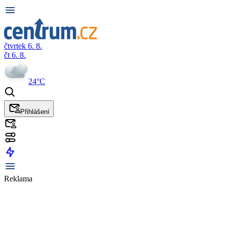
čtvrtek 6. 8.
čt 6. 8.
24°C
Přihlášení
Reklama