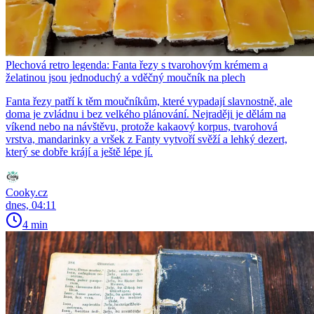
Plechová retro legenda: Fanta řezy s tvarohovým krémem a
želatinou jsou jednoduchý a vděčný moučník na plech
Fanta řezy patří k těm moučníkům, které vypadají slavnostně, ale
doma je zvládnu i bez velkého plánování. Nejraději je dělám na
víkend nebo na návštěvu, protože kakaový korpus, tvarohová
vrstva, mandarinky a vršek z Fanty vytvoří svěží a lehký dezert,
který se dobře krájí a ještě lépe jí.
Cooky.cz
dnes, 04:11
4 min