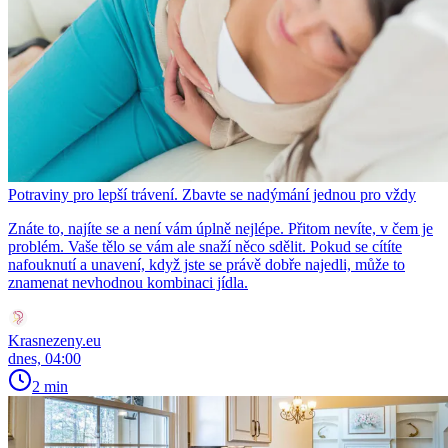
Potraviny pro lepší trávení. Zbavte se nadýmání jednou pro vždy
Znáte to, najíte se a není vám úplně nejlépe. Přitom nevíte, v čem je
problém. Vaše tělo se vám ale snaží něco sdělit. Pokud se cítíte
nafouknutí a unavení, když jste se právě dobře najedli, může to
znamenat nevhodnou kombinaci jídla.
Krasnezeny.eu
dnes, 04:00
2 min