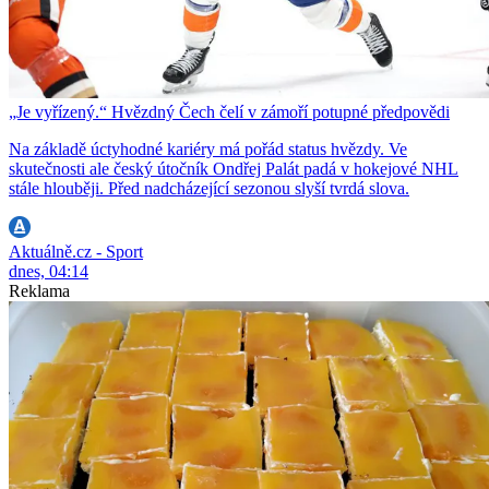
„Je vyřízený.“ Hvězdný Čech čelí v zámoří potupné předpovědi
Na základě úctyhodné kariéry má pořád status hvězdy. Ve
skutečnosti ale český útočník Ondřej Palát padá v hokejové NHL
stále hlouběji. Před nadcházející sezonou slyší tvrdá slova.
Aktuálně.cz - Sport
dnes, 04:14
Reklama