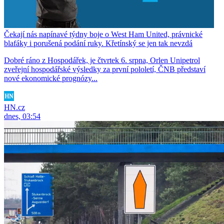
Čekají nás napínavé týdny boje o West Ham United, právnické
blafáky i porušená podání ruky. Křetínský se jen tak nevzdá
Dobré ráno z Hospodářek, je čtvrtek 6. srpna, Orlen Unipetrol
zveřejní hospodářské výsledky za první pololetí, ČNB představí
nové ekonomické prognózy...
HN.cz
dnes, 03:54