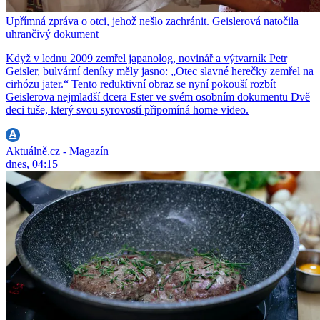
Upřímná zpráva o otci, jehož nešlo zachránit. Geislerová natočila
uhrančivý dokument
Když v lednu 2009 zemřel japanolog, novinář a výtvarník Petr
Geisler, bulvární deníky měly jasno: „Otec slavné herečky zemřel na
cirhózu jater.“ Tento reduktivní obraz se nyní pokouší rozbít
Geislerova nejmladší dcera Ester ve svém osobním dokumentu Dvě
deci tuše, který svou syrovostí připomíná home video.
Aktuálně.cz - Magazín
dnes, 04:15