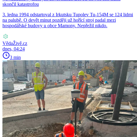
skončil katastrofou
3. ledna 1994 odstartoval z Irkutsku Tupolev Tu-154M se 124 lidmi
na palubě. O devět minut později už hořící stroj padal mezi
hospodářské budovy u obce Mamony. Nepřežil nikdo.
VědaŽivě.cz
dnes, 04:24
3 min