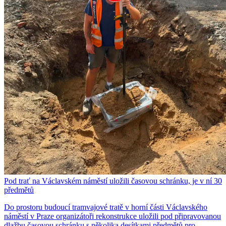
Pod trať na Václavském náměstí uložili časovou schránku, je v ní 30
předmětů
Do prostoru budoucí tramvajové tratě v horní části Václavského
náměstí v Praze organizátoři rekonstrukce uložili pod připravovanou
dlažbu časovou schránku s několika desítkami předmětů pro