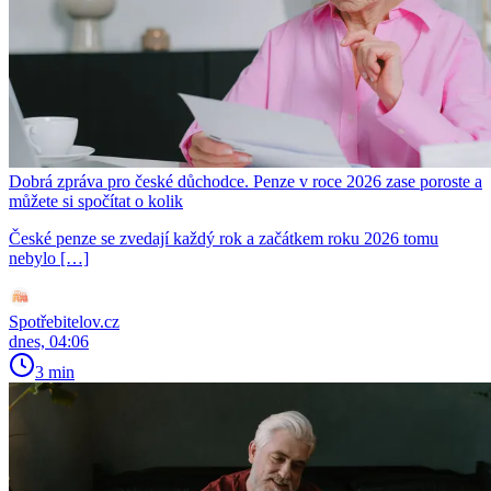
Dobrá zpráva pro české důchodce. Penze v roce 2026 zase poroste a
můžete si spočítat o kolik
České penze se zvedají každý rok a začátkem roku 2026 tomu
nebylo […]
Spotřebitelov.cz
dnes, 04:06
3 min