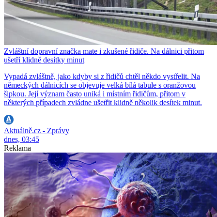
Zvláštní dopravní značka mate i zkušené řidiče. Na dálnici přitom
ušetří klidně desítky minut
Vypadá zvláštně, jako kdyby si z řidičů chtěl někdo vystřelit. Na
německých dálnicích se objevuje velká bílá tabule s oranžovou
šipkou. Její význam často uniká i místním řidičům, přitom v
některých případech zvládne ušetřit klidně několik desítek minut.
Aktuálně.cz - Zprávy
dnes, 03:45
Reklama