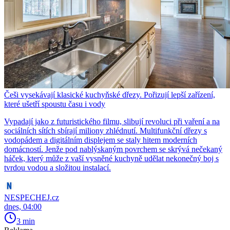
Češi vysekávají klasické kuchyňské dřezy. Pořizují lepší zařízení,
které ušetří spoustu času i vody
Vypadají jako z futuristického filmu, slibují revoluci při vaření a na
sociálních sítích sbírají miliony zhlédnutí. Multifunkční dřezy s
vodopádem a digitálním displejem se staly hitem moderních
domácností. Jenže pod nablýskaným povrchem se skrývá nečekaný
háček, který může z vaší vysněné kuchyně udělat nekonečný boj s
tvrdou vodou a složitou instalací.
NESPECHEJ.cz
dnes, 04:00
3 min