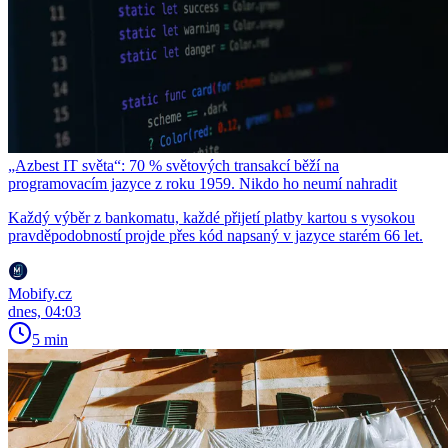
„Azbest IT světa“: 70 % světových transakcí běží na
programovacím jazyce z roku 1959. Nikdo ho neumí nahradit
Každý výběr z bankomatu, každé přijetí platby kartou s vysokou
pravděpodobností projde přes kód napsaný v jazyce starém 66 let.
Mobify.cz
dnes, 04:03
5 min