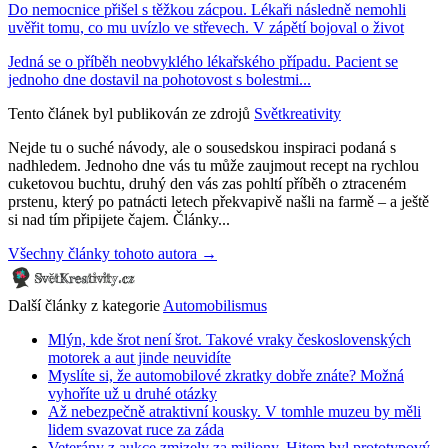
Do nemocnice přišel s těžkou zácpou. Lékaři následně nemohli
uvěřit tomu, co mu uvízlo ve střevech. V zápětí bojoval o život
Jedná se o příběh neobvyklého lékařského případu. Pacient se
jednoho dne dostavil na pohotovost s bolestmi...
Tento článek byl publikován ze zdrojů
Světkreativity
Nejde tu o suché návody, ale o sousedskou inspiraci podaná s
nadhledem. Jednoho dne vás tu může zaujmout recept na rychlou
cuketovou buchtu, druhý den vás zas pohltí příběh o ztraceném
prstenu, který po patnácti letech překvapivě našli na farmě – a ještě
si nad tím připijete čajem. Články...
Všechny články tohoto autora →
Další články z kategorie
Automobilismus
Mlýn, kde šrot není šrot. Takové vraky československých
motorek a aut jinde neuvidíte
Myslíte si, že automobilové zkratky dobře znáte? Možná
vyhoříte už u druhé otázky
Až nebezpečně atraktivní kousky. V tomhle muzeu by měli
lidem svazovat ruce za záda
Veterány z aukce zmizely za miliony. Hitem byl prototypový