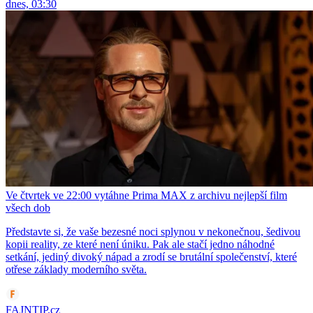
dnes, 03:30
Ve čtvrtek ve 22:00 vytáhne Prima MAX z archivu nejlepší film
všech dob
Představte si, že vaše bezesné noci splynou v nekonečnou, šedivou
kopii reality, ze které není úniku. Pak ale stačí jedno náhodné
setkání, jediný divoký nápad a zrodí se brutální společenství, které
otřese základy moderního světa.
FAJNTIP.cz