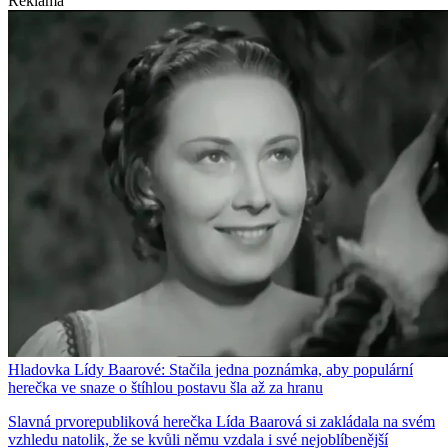
Reklama
Hladovka Lídy Baarové: Stačila jedna poznámka, aby populární
herečka ve snaze o štíhlou postavu šla až za hranu
Slavná prvorepubliková herečka Lída Baarová si zakládala na svém
vzhledu natolik, že se kvůli němu vzdala i své nejoblíbenější