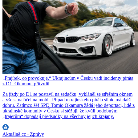
„Frajírek, co provokuje.“ Ukrajincům v Česku vadí incidenty piráta
z D1. Okamura přitvrdil
Za jízdy po D1 se postavil na sedačku, vykláněl se střešním oknem
a vše si natáčel na mobil. Případ ukrajinského piráta silnic má další
dohru. Zatímco šéf SPD Tomio Okamura žádá jeho deportaci, lidé z
ukrajinské komunity v Česku si stěžují, že kvůli podobným
„frajerům“ dopadají předsudky na všechny jejich krajany.
Aktuálně.cz - Zprávy