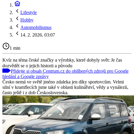
Lifestyle
Hobby
Automobilismus
14. 2. 2026, 03:07
1 min
Kvíz na téma české značky a výrobky, které dobyly svět: Je čas
dozvědět se o jejich historii a původu
Přidejte si obsah Centrum.cz do oblíbených zdrojů pro Google
hledání a Google zprávy
Česko nemá ve světě jméno zdaleka jen díky sportovcům. Velmi
silní v kramflecích jsme také v oblasti kulinářství, vědy a vynálezů,
často ještě i z dob Československa.