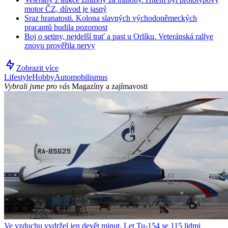
motor ČZ, důvod je jasný
Sraz hranatosti. Kolona slavných východoněmeckých
pracantů budila pozornost
Boj o setiny, nejdelší trať a past u Orlíku. Veteránská rallye
znovu prověřila nervy
Zobrazit více
Lifestyle
Hobby
Automobilismus
Vybrali jsme pro vás
Magazíny a zajímavosti
Ve vzduchu vydržel jen devět minut. Let Tu-154 se 115 lidmi