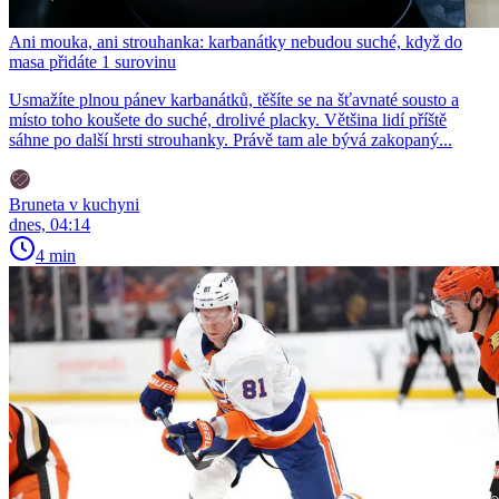
Ani mouka, ani strouhanka: karbanátky nebudou suché, když do
masa přidáte 1 surovinu
Usmažíte plnou pánev karbanátků, těšíte se na šťavnaté sousto a
místo toho koušete do suché, drolivé placky. Většina lidí příště
sáhne po další hrsti strouhanky. Právě tam ale bývá zakopaný...
Bruneta v kuchyni
dnes, 04:14
4 min