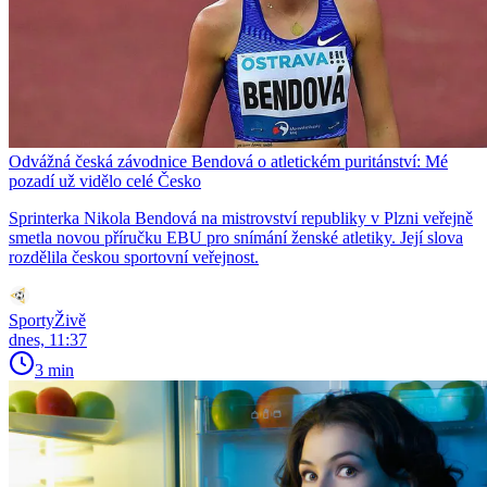
Odvážná česká závodnice Bendová o atletickém puritánství: Mé
pozadí už vidělo celé Česko
Sprinterka Nikola Bendová na mistrovství republiky v Plzni veřejně
smetla novou příručku EBU pro snímání ženské atletiky. Její slova
rozdělila českou sportovní veřejnost.
SportyŽivě
dnes, 11:37
3 min