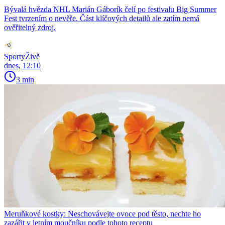
Bývalá hvězda NHL Marián Gáborík čelí po festivalu Big Summer
Fest tvrzením o nevěře. Část klíčových detailů ale zatím nemá
ověřitelný zdroj.
SportyŽivě
dnes, 12:10
3 min
Meruňkové kostky: Neschovávejte ovoce pod těsto, nechte ho
zazářit v letním moučníku podle tohoto receptu