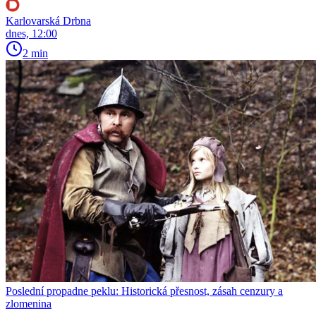
Karlovarská Drbna
dnes, 12:00
2 min
Poslední propadne peklu: Historická přesnost, zásah cenzury a
zlomenina