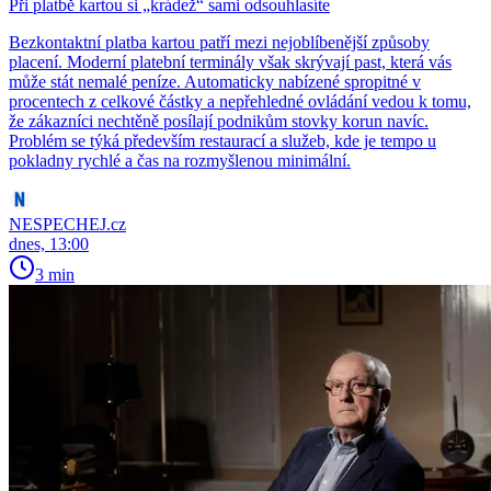
Při platbě kartou si „krádež“ sami odsouhlasíte
Bezkontaktní platba kartou patří mezi nejoblíbenější způsoby
placení. Moderní platební terminály však skrývají past, která vás
může stát nemalé peníze. Automaticky nabízené spropitné v
procentech z celkové částky a nepřehledné ovládání vedou k tomu,
že zákazníci nechtěně posílají podnikům stovky korun navíc.
Problém se týká především restaurací a služeb, kde je tempo u
pokladny rychlé a čas na rozmyšlenou minimální.
NESPECHEJ.cz
dnes, 13:00
3 min