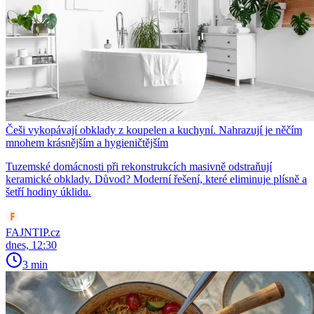
Češi vykopávají obklady z koupelen a kuchyní. Nahrazují je něčím
mnohem krásnějším a hygieničtějším
Tuzemské domácnosti při rekonstrukcích masivně odstraňují
keramické obklady. Důvod? Moderní řešení, které eliminuje plísně a
šetří hodiny úklidu.
FAJNTIP.cz
dnes, 12:30
3 min