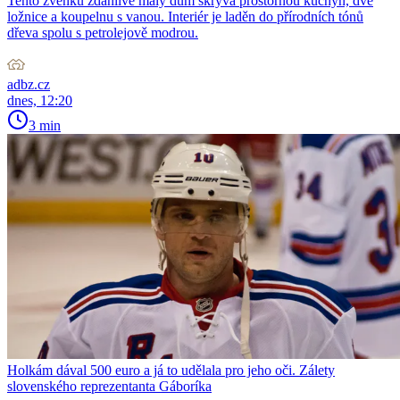
Tento zvenku zdánlivě malý dům skrývá prostornou kuchyň, dvě
ložnice a koupelnu s vanou. Interiér je laděn do přírodních tónů
dřeva spolu s petrolejově modrou.
adbz.cz
dnes, 12:20
3 min
Holkám dával 500 euro a já to udělala pro jeho oči. Zálety
slovenského reprezentanta Gáboríka