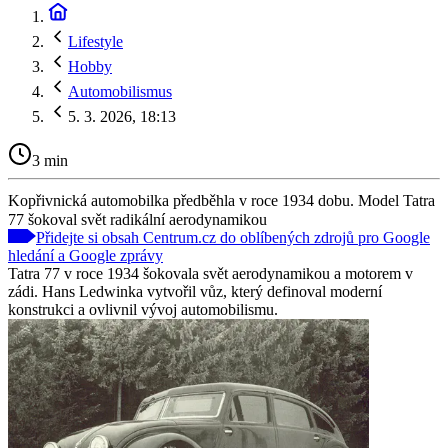
Lifestyle
Hobby
Automobilismus
5. 3. 2026, 18:13
3 min
Kopřivnická automobilka předběhla v roce 1934 dobu. Model Tatra
77 šokoval svět radikální aerodynamikou
Přidejte si obsah Centrum.cz do oblíbených zdrojů pro Google
hledání a Google zprávy
Tatra 77 v roce 1934 šokovala svět aerodynamikou a motorem v
zádi. Hans Ledwinka vytvořil vůz, který definoval moderní
konstrukci a ovlivnil vývoj automobilismu.