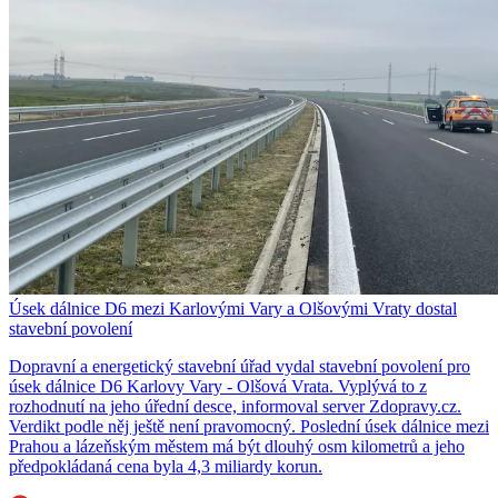
Úsek dálnice D6 mezi Karlovými Vary a Olšovými Vraty dostal
stavební povolení
Dopravní a energetický stavební úřad vydal stavební povolení pro
úsek dálnice D6 Karlovy Vary - Olšová Vrata. Vyplývá to z
rozhodnutí na jeho úřední desce, informoval server Zdopravy.cz.
Verdikt podle něj ještě není pravomocný. Poslední úsek dálnice mezi
Prahou a lázeňským městem má být dlouhý osm kilometrů a jeho
předpokládaná cena byla 4,3 miliardy korun.