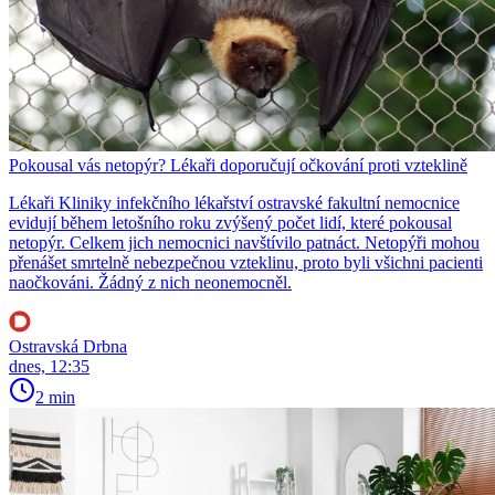
Pokousal vás netopýr? Lékaři doporučují očkování proti vzteklině
Lékaři Kliniky infekčního lékařství ostravské fakultní nemocnice
evidují během letošního roku zvýšený počet lidí, které pokousal
netopýr. Celkem jich nemocnici navštívilo patnáct. Netopýři mohou
přenášet smrtelně nebezpečnou vzteklinu, proto byli všichni pacienti
naočkováni. Žádný z nich neonemocněl.
Ostravská Drbna
dnes, 12:35
2 min