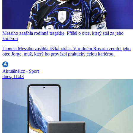
Messiho zasáhla rodinná tragédie. Přišel o otce, který stál za jeho
kariérou
Lionela Messiho zasáhla těžká ztráta. V rodném Rosariu zemřel jeho
otec Jorge, muž, který ho provázel prakticky celou kariérou.
Aktuálně.cz - Sport
dnes, 11:43