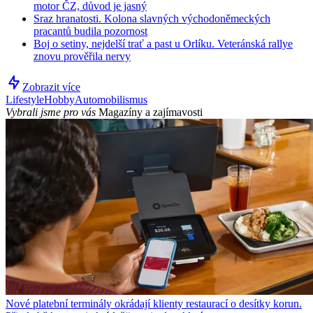
motor ČZ, důvod je jasný
Sraz hranatosti. Kolona slavných východoněmeckých
pracantů budila pozornost
Boj o setiny, nejdelší trať a past u Orlíku. Veteránská rallye
znovu prověřila nervy
Zobrazit více
Lifestyle
Hobby
Automobilismus
Vybrali jsme pro vás
Magazíny a zajímavosti
Nové platební terminály okrádají klienty restaurací o desítky korun.