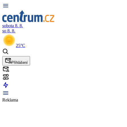
sobota 8. 8.
so 8. 8.
25°C
Přihlášení
Reklama