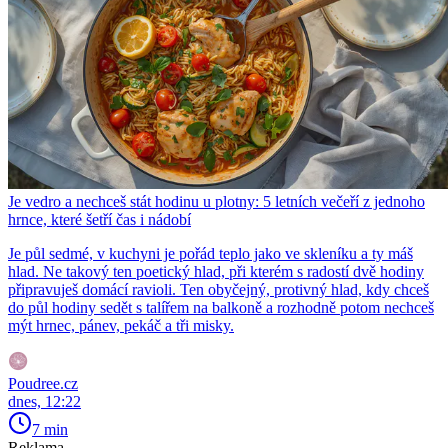
Je vedro a nechceš stát hodinu u plotny: 5 letních večeří z jednoho
hrnce, které šetří čas i nádobí
Je půl sedmé, v kuchyni je pořád teplo jako ve skleníku a ty máš
hlad. Ne takový ten poetický hlad, při kterém s radostí dvě hodiny
připravuješ domácí ravioli. Ten obyčejný, protivný hlad, kdy chceš
do půl hodiny sedět s talířem na balkoně a rozhodně potom nechceš
mýt hrnec, pánev, pekáč a tři misky.
Poudree.cz
dnes, 12:22
7 min
Reklama