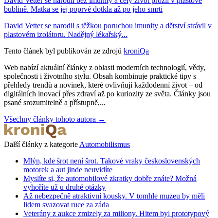
David Vetter se narodil bez imunity a celý život prožil v plastové
bublině. Matka se jej poprvé dotkla až po jeho smrti
David Vetter se narodil s těžkou poruchou imunity a dětství strávil v
plastovém izolátoru. Nadějný lékařský...
Tento článek byl publikován ze zdrojů
kroniQa
Web nabízí aktuální články z oblasti moderních technologií, vědy,
společnosti i životního stylu. Obsah kombinuje praktické tipy s
přehledy trendů a novinek, které ovlivňují každodenní život – od
digitálních inovací přes zdraví až po kuriozity ze světa. Články jsou
psané srozumitelně a přístupně,...
Všechny články tohoto autora →
Další články z kategorie
Automobilismus
Mlýn, kde šrot není šrot. Takové vraky československých
motorek a aut jinde neuvidíte
Myslíte si, že automobilové zkratky dobře znáte? Možná
vyhoříte už u druhé otázky
Až nebezpečně atraktivní kousky. V tomhle muzeu by měli
lidem svazovat ruce za záda
Veterány z aukce zmizely za miliony. Hitem byl prototypový