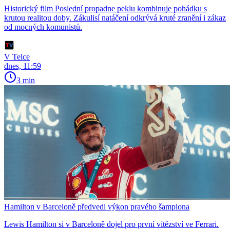
Historický film Poslední propadne peklu kombinuje pohádku s
krutou realitou doby. Zákulisí natáčení odkrývá kruté zranění i zákaz
od mocných komunistů.
V Telce
dnes, 11:59
3 min
Hamilton v Barceloně předvedl výkon pravého šampiona
Lewis Hamilton si v Barceloně dojel pro první vítězství ve Ferrari.