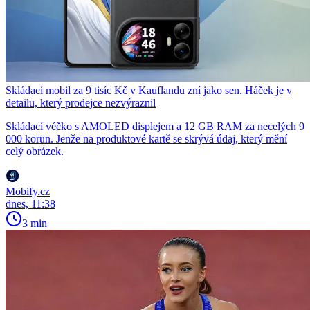
Skládací mobil za 9 tisíc Kč v Kauflandu zní jako sen. Háček je v
detailu, který prodejce nezvýraznil
Skládací véčko s AMOLED displejem a 12 GB RAM za necelých 9
000 korun. Jenže na produktové kartě se skrývá údaj, který mění
celý obrázek.
Mobify.cz
dnes, 11:38
3 min