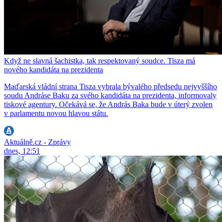
Když ne slavná šachistka, tak respektovaný soudce. Tisza má
nového kandidáta na prezidenta
Maďarská vládní strana Tisza vybrala bývalého předsedu nejvyššího
soudu Andráse Baku za svého kandidáta na prezidenta, informovaly
tiskové agentury. Očekává se, že András Baka bude v úterý zvolen
v parlamentu novou hlavou státu.
Aktuálně.cz - Zprávy
dnes, 12:51