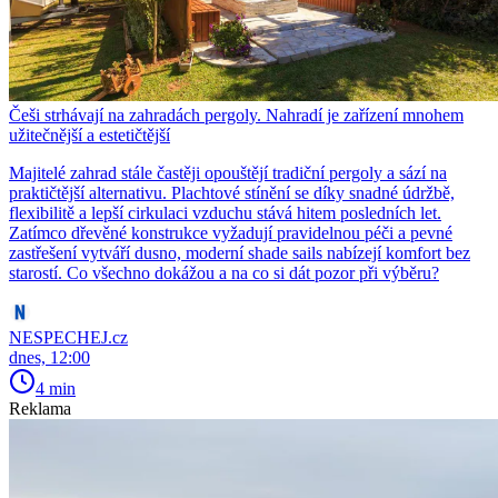
Češi strhávají na zahradách pergoly. Nahradí je zařízení mnohem
užitečnější a estetičtější
Majitelé zahrad stále častěji opouštějí tradiční pergoly a sází na
praktičtější alternativu. Plachtové stínění se díky snadné údržbě,
flexibilitě a lepší cirkulaci vzduchu stává hitem posledních let.
Zatímco dřevěné konstrukce vyžadují pravidelnou péči a pevné
zastřešení vytváří dusno, moderní shade sails nabízejí komfort bez
starostí. Co všechno dokážou a na co si dát pozor při výběru?
NESPECHEJ.cz
dnes, 12:00
4 min
Reklama