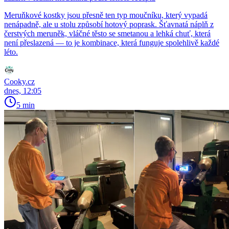
Meruňkové kostky jsou přesně ten typ moučníku, který vypadá
nenápadně, ale u stolu způsobí hotový poprask. Šťavnatá náplň z
čerstvých meruněk, vláčné těsto se smetanou a lehká chuť, která
není přeslazená — to je kombinace, která funguje spolehlivě každé
léto.
Cooky.cz
dnes, 12:05
5 min