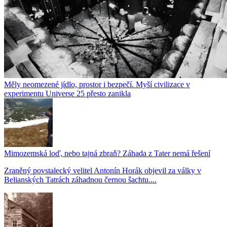
Měly neomezené jídlo, prostor i bezpečí. Myší civilizace v
experimentu Universe 25 přesto zanikla
Mimozemská loď, nebo tajná zbraň? Záhada z Tater nemá řešení
Zraněný povstalecký velitel Antonín Horák objevil za války v
Belianských Tatrách záhadnou černou šachtu....