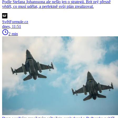
Podle Stefana Johanssona ale nešlo jen o strategii. Brit prý přesně
věděl, co musí udělat, a perfektně svůj plán zrealizoval.
SvětFormule.cz
dnes, 11:51
2 min