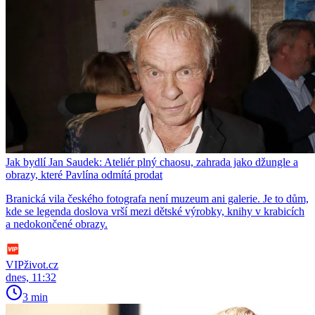
Jak bydlí Jan Saudek: Ateliér plný chaosu, zahrada jako džungle a
obrazy, které Pavlína odmítá prodat
Branická vila českého fotografa není muzeum ani galerie. Je to dům,
kde se legenda doslova vrší mezi dětské výrobky, knihy v krabicích
a nedokončené obrazy.
VIPživot.cz
dnes, 11:32
3 min