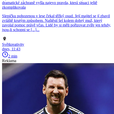
dramatické záchraně vyšla najevo pravda, která situaci ještě
zkomplikovala
Slepičku pohozenou v lese čekal těžký osud. Její majitel se jí zbavil
zvláště krutým způsobem. Naštěstí šel kolem dobrý muž, který
zavolal pomoc právě včas. Lidé by si měli pořizovat zvíře jen tehdy,
jsou-li schopni se [...]...
Světkreativity
dnes, 11:43
2 min
Reklama