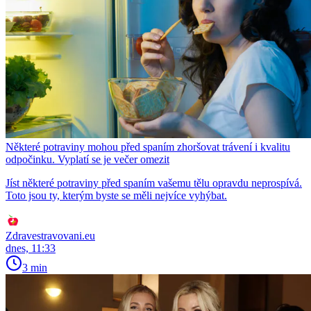
Některé potraviny mohou před spaním zhoršovat trávení i kvalitu
odpočinku. Vyplatí se je večer omezit
Jíst některé potraviny před spaním vašemu tělu opravdu neprospívá.
Toto jsou ty, kterým byste se měli nejvíce vyhýbat.
Zdravestravovani.eu
dnes, 11:33
3 min