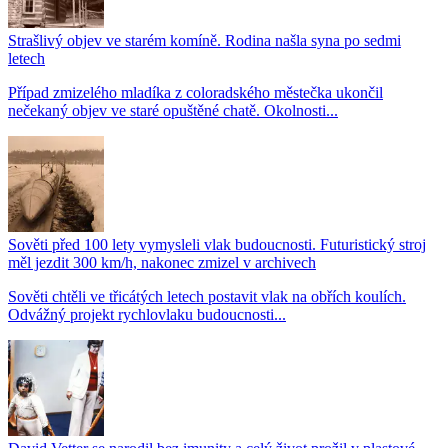
Strašlivý objev ve starém komíně. Rodina našla syna po sedmi
letech
Případ zmizelého mladíka z coloradského městečka ukončil
nečekaný objev ve staré opuštěné chatě. Okolnosti...
Sověti před 100 lety vymysleli vlak budoucnosti. Futuristický stroj
měl jezdit 300 km/h, nakonec zmizel v archivech
Sověti chtěli ve třicátých letech postavit vlak na obřích koulích.
Odvážný projekt rychlovlaku budoucnosti...