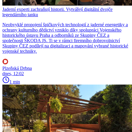
Jaderní experti zachraňují historii. Vytvářejí digitální dvojče
legendárního tanku
Neobvyklé propojení špičkových technologií z jaderné energetiky a
ochrany kulturního dědictví vzniklo díky spolupráci Vojenského
historického ústavu Praha a odborníků ze Skupiny ČEZ a
společnosti ŠKODA JS. Ti se v rámci firemního dobrovolnictví
Skupiny ČEZ podílejí na digitalizaci a mapování vybrané historické
vojenské techniky.
Plzeňská Drbna
dnes, 12:02
1 min