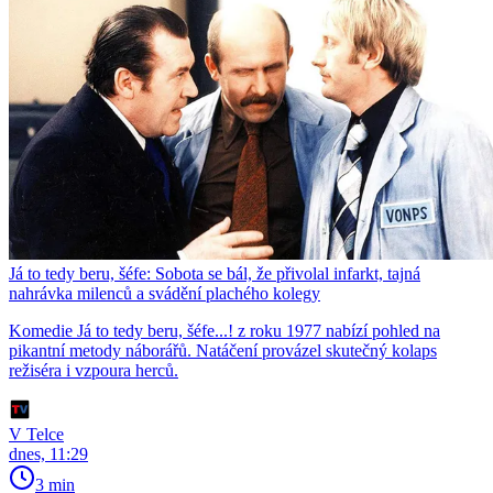
Já to tedy beru, šéfe: Sobota se bál, že přivolal infarkt, tajná
nahrávka milenců a svádění plachého kolegy
Komedie Já to tedy beru, šéfe...! z roku 1977 nabízí pohled na
pikantní metody náborářů. Natáčení provázel skutečný kolaps
režiséra i vzpoura herců.
V Telce
dnes, 11:29
3 min