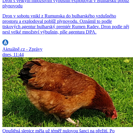
Dron s velkým množstvím výbušnin explodoval v Bulharsku poblíž
plynovodu
Dron v sobotu vnikl z Rumunska do bulharského vzdušného
prostoru a explodoval poblíž plynovodu. Oznámil to podle
tiskových agentur bulharský premiér Rumen Radev. Dron podle něj
nesl velké množství výbušnin, píše agentura DPA.
Aktuálně.cz - Zprávy
dnes, 11:44
Opuštěná slepice měla už téměř nulovou šanci na přežití. Po