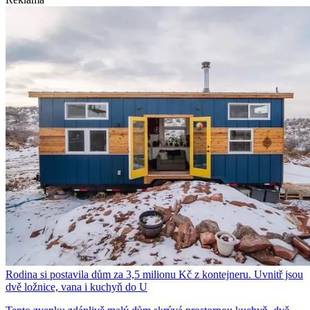
Rodina si postavila dům za 3,5 milionu Kč z kontejneru. Uvnitř jsou
dvě ložnice, vana i kuchyň do U