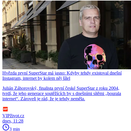
Hvězda první SuperStar má jasno: Kdyby tehdy existoval dnešní
Instagram, internet by kolem něj šílel
Julián Záhorovský, finalista první české SuperStar z roku 2004,
tvrdí, že jeho generace soutěžících by s dnešními sítěmi „bourala
internet“. Zároveň je rád, že je tehdy neměla.
VIPživot.cz
dnes, 11:28
3 min