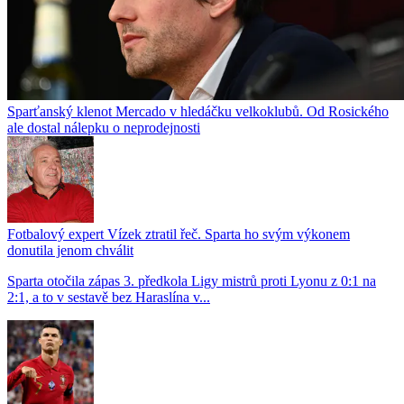
Sparťanský klenot Mercado v hledáčku velkoklubů. Od Rosického
ale dostal nálepku o neprodejnosti
Fotbalový expert Vízek ztratil řeč. Sparta ho svým výkonem
donutila jenom chválit
Sparta otočila zápas 3. předkola Ligy mistrů proti Lyonu z 0:1 na
2:1, a to v sestavě bez Haraslína v...