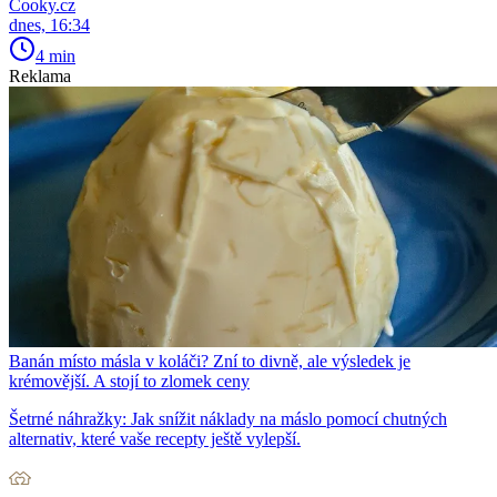
Cooky.cz
dnes, 16:34
4 min
Reklama
Banán místo másla v koláči? Zní to divně, ale výsledek je
krémovější. A stojí to zlomek ceny
Šetrné náhražky: Jak snížit náklady na máslo pomocí chutných
alternativ, které vaše recepty ještě vylepší.