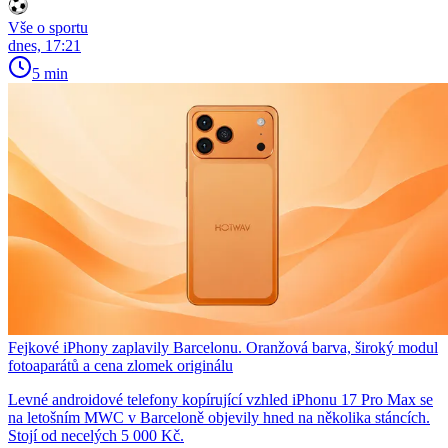
Vše o sportu
dnes, 17:21
5 min
Fejkové iPhony zaplavily Barcelonu. Oranžová barva, široký modul
fotoaparátů a cena zlomek originálu
Levné androidové telefony kopírující vzhled iPhonu 17 Pro Max se
na letošním MWC v Barceloně objevily hned na několika stáncích.
Stojí od necelých 5 000 Kč.