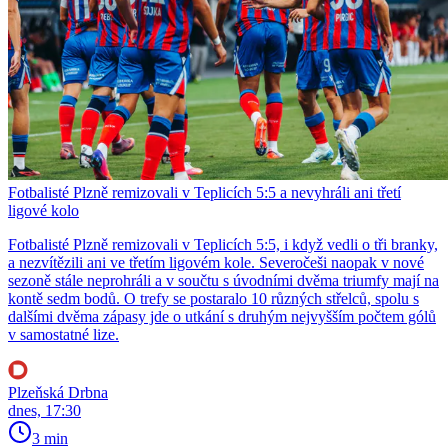
Fotbalisté Plzně remizovali v Teplicích 5:5 a nevyhráli ani třetí
ligové kolo
Fotbalisté Plzně remizovali v Teplicích 5:5, i když vedli o tři branky,
a nezvítězili ani ve třetím ligovém kole. Severočeši naopak v nové
sezoně stále neprohráli a v součtu s úvodními dvěma triumfy mají na
kontě sedm bodů. O trefy se postaralo 10 různých střelců, spolu s
dalšími dvěma zápasy jde o utkání s druhým nejvyšším počtem gólů
v samostatné lize.
Plzeňská Drbna
dnes, 17:30
3 min