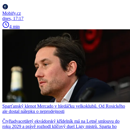
Mobify.cz
dnes, 17:17
4 min
Sparťanský klenot Mercado v hledáčku velkoklubů. Od Rosického
ale dostal nálepku o neprodejnosti
Čtyřiadvacetiletý ekvádorský křídelník má na Letné smlouvu do
roku 2029 a právě rozhodl klíčový duel Ligy mistrů. Sparta ho