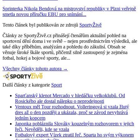
Sprinterka Nikola Bendová na mistrovství republiky v Plzni veřejně
smetla novou příručku EBU pro snímání...
Tento článek byl publikován ze zdrojů
SportyŽivě
Články ze SportyŽivě.cz přinášejí čtenářům aktuální pohled na
sportovní dění doma i ve světě – nejen prostřednictvím výsledků, ale
také díky příběhům, analýzám a pohledu do zákulisí. Obsah se
věnuje široké škále sportů, přičemž silně zastoupený je zejména
fotbal, hokej a bojové sporty, ale...
Všechny články tohoto autora →
Další články z kategorie
Sport
Sparťanský klenot Mercado v hledáčku velkoklubů. Od
Rosického ale dostal nálepku o neprodejnosti
Ventoux měl Tour rozhodnout. Volleringová si vzala žlutý
dres až o den později a ukázala, proč se závod nevyhrává
jedním kopcem
Japonka pobláznila Slováky kouzelným rozhovorem v jejich
řeči. Nevěděli, kde se vzala
Fotbalový expert Vízek ztratil řeč. Sparta ho svým výkonem