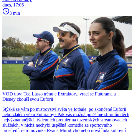
dnes, 17:05
3 min
VOD tipy: Ted Lasso trénuje Extraktory, vrací se Futurama a
Disney zkouší svou Euforii
Stýská se vám po mistrovství světa ve fotbale, po skončené Euforii
nebo zlatém věku Futuramy? Pak vás možná potěšíme shrnutím těch
nejvýznamnějších týdenních premiér na tuzemských streamovacích
službách, v nichž nechybí úspěšná komedie ze sportovního
prostředí, retro novinka Ryana Murphyho nebo nová řada kultovní