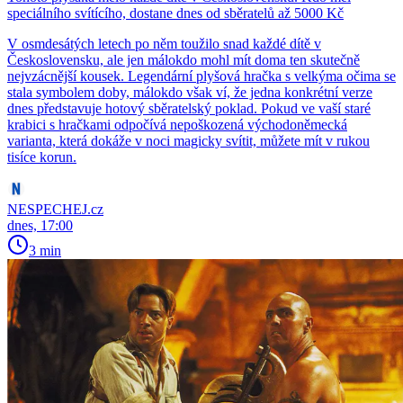
speciálního svítícího, dostane dnes od sběratelů až 5000 Kč
V osmdesátých letech po něm toužilo snad každé dítě v
Československu, ale jen málokdo mohl mít doma ten skutečně
nejvzácnější kousek. Legendární plyšová hračka s velkýma očima se
stala symbolem doby, málokdo však ví, že jedna konkrétní verze
dnes představuje hotový sběratelský poklad. Pokud ve vaší staré
krabici s hračkami odpočívá nepoškozená východoněmecká
varianta, která dokáže v noci magicky svítit, můžete mít v rukou
tisíce korun.
NESPECHEJ.cz
dnes, 17:00
3 min