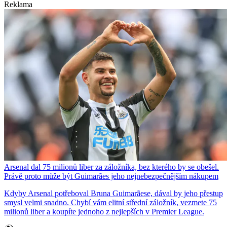
Reklama
Arsenal dal 75 milionů liber za záložníka, bez kterého by se obešel.
Právě proto může být Guimarães jeho nejnebezpečnějším nákupem
Kdyby Arsenal potřeboval Bruna Guimarãese, dával by jeho přestup
smysl velmi snadno. Chybí vám elitní střední záložník, vezmete 75
milionů liber a koupíte jednoho z nejlepších v Premier League.