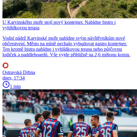
U Karvinského moře stojí nový kontejner. Nabídne bistro i
vyhlídkovou terasu
Vodní nádrž Karvinské moře nabídne svým návštěvníkům nové
občerstvení. Město na místě nechalo vybudovat gastro kontejner.
Ten kromě bistra nabídne i vyhlídkovou terasu nebo půjčovnu
lodiček a paddleboardů. Vše vyjde přibližně na 2,6 milionu korun.
Ostravská Drbna
dnes, 17:34
1 min