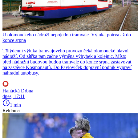
U olomouckého nádraží nepojedou tramvaje. Výluka potrvá až do
konce srpna
Třítýdenní výluka tramvajového provozu čeká olomoucké hlavní
nádraží. Od zítřka tam začne výměna výhybek a kolejnic. Místo
před nádražní budovou budou tramvaje do konce srpna zastavovat
na zastávce Kosmonautů. Do Pavloviček dopravní podnik vypraví
náhradní autobusy.
Hanácká Drbna
dnes, 17:11
1 min
Reklama