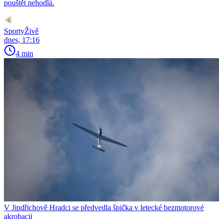
pouštět nehodlá.
SportyŽivě
dnes, 17:16
4 min
V Jindřichově Hradci se předvedla špička v letecké bezmotorové
akrobacii