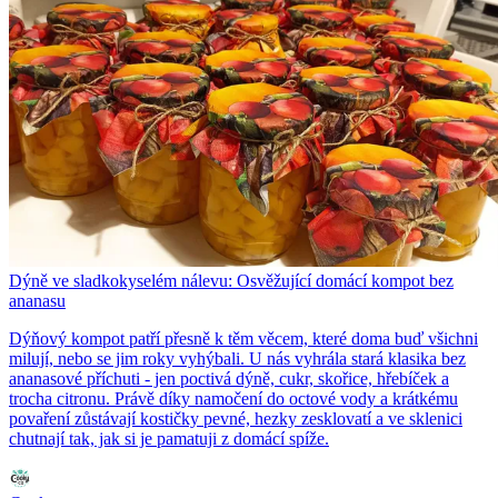
Dýně ve sladkokyselém nálevu: Osvěžující domácí kompot bez
ananasu
Dýňový kompot patří přesně k těm věcem, které doma buď všichni
milují, nebo se jim roky vyhýbali. U nás vyhrála stará klasika bez
ananasové příchuti - jen poctivá dýně, cukr, skořice, hřebíček a
trocha citronu. Právě díky namočení do octové vody a krátkému
povaření zůstávají kostičky pevné, hezky zesklovatí a ve sklenici
chutnají tak, jak si je pamatuji z domácí spíže.