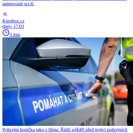
animované sci-fi.
Kinobox.cz
dnes, 17:03
3 min
Policejní honička jako z filmu. Řidič ujížděl před trojicí policejních