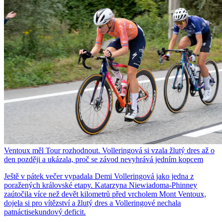
Ventoux měl Tour rozhodnout. Volleringová si vzala žlutý dres až o
den později a ukázala, proč se závod nevyhrává jedním kopcem
Ještě v pátek večer vypadala Demi Volleringová jako jedna z
poražených královské etapy. Katarzyna Niewiadoma-Phinney
zaútočila více než devět kilometrů před vrcholem Mont Ventoux,
dojela si pro vítězství a žlutý dres a Volleringové nechala
patnáctisekundový deficit.