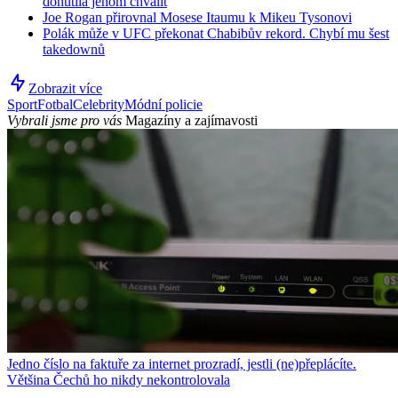
donutila jenom chválit
Joe Rogan přirovnal Mosese Itaumu k Mikeu Tysonovi
Polák může v UFC překonat Chabibův rekord. Chybí mu šest
takedownů
Zobrazit více
Sport
Fotbal
Celebrity
Módní policie
Vybrali jsme pro vás
Magazíny a zajímavosti
Jedno číslo na faktuře za internet prozradí, jestli (ne)přeplácíte.
Většina Čechů ho nikdy nekontrolovala