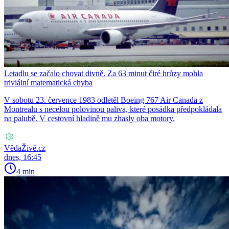
Letadlu se začalo chovat divně. Za 63 minut čiré hrůzy mohla
triviální matematická chyba
V sobotu 23. července 1983 odletěl Boeing 767 Air Canada z
Montrealu s necelou polovinou paliva, které posádka předpokládala
na palubě. V cestovní hladině mu zhasly oba motory.
VědaŽivě.cz
dnes, 16:45
4 min