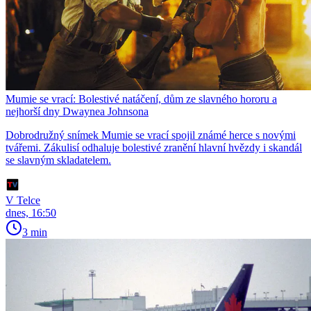
Mumie se vrací: Bolestivé natáčení, dům ze slavného hororu a
nejhorší dny Dwaynea Johnsona
Dobrodružný snímek Mumie se vrací spojil známé herce s novými
tvářemi. Zákulisí odhaluje bolestivé zranění hlavní hvězdy i skandál
se slavným skladatelem.
V Telce
dnes, 16:50
3 min