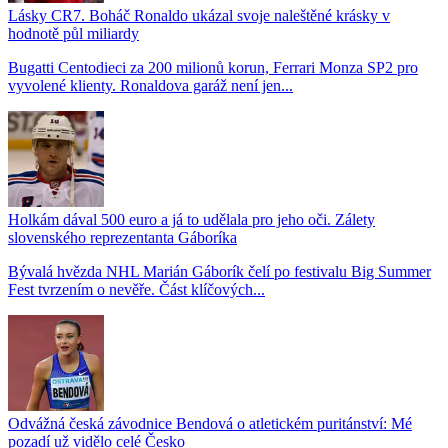
Lásky CR7. Boháč Ronaldo ukázal svoje naleštěné krásky v
hodnotě půl miliardy
Bugatti Centodieci za 200 milionů korun, Ferrari Monza SP2 pro
vyvolené klienty. Ronaldova garáž není jen...
Holkám dával 500 euro a já to udělala pro jeho oči. Zálety
slovenského reprezentanta Gáboríka
Bývalá hvězda NHL Marián Gáborík čelí po festivalu Big Summer
Fest tvrzením o nevěře. Část klíčových...
Odvážná česká závodnice Bendová o atletickém puritánství: Mé
pozadí už vidělo celé Česko