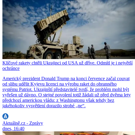
Klíčové rakety chtěli Ukrajinci od USA už dříve. Odmítl je i největší
ochránce
Americký prezident Donald Trump na konci července začal couvat
od slibu udělit Kyjevu licenci na výrobu raket do obranného
systému Patriot. Ukrajinští představitelé tvrdí, že problém mohl být
vyřešen už dávno. O stejné povolení totiž žádali už před dvěma lety
předchozí americkou vládu: z Washingtonu však tehdy bez
jakéhokoliv vysvětlení dorazilo strohé „ne“.
Aktuálně.cz - Zprávy
dnes, 16:40