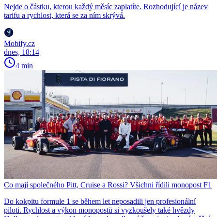
Nejde o částku, kterou každý měsíc zaplatíte. Rozhodující je název
tarifu a rychlost, která se za ním skrývá.
Mobify.cz
dnes, 18:14
4 min
Co mají společného Pitt, Cruise a Rossi? Všichni řídili monopost F1
Do kokpitu formule 1 se během let neposadili jen profesionální
piloti. Rychlost a výkon monopostů si vyzkoušely také hvězdy