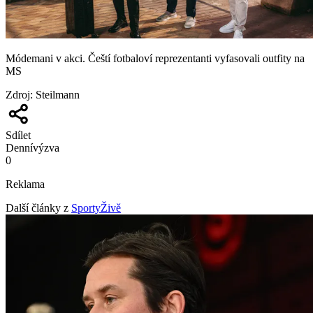
Módemani v akci. Čeští fotbaloví reprezentanti vyfasovali outfity na
MS
Zdroj
:
Steilmann
Sdílet
Denní
výzva
0
Reklama
Další články z
SportyŽivě