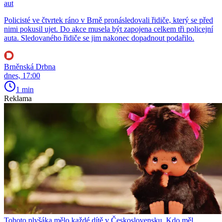
aut
Policisté ve čtvrtek ráno v Brně pronásledovali řidiče, který se před
nimi pokusil ujet. Do akce musela být zapojena celkem tři policejní
auta. Sledovaného řidiče se jim nakonec dopadnout podařilo.
Brněnská Drbna
dnes, 17:00
1 min
Reklama
Tohoto plyšáka mělo každé dítě v Československu. Kdo měl