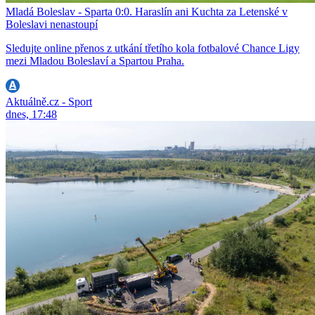
Mladá Boleslav - Sparta 0:0. Haraslín ani Kuchta za Letenské v
Boleslavi nenastoupí
Sledujte online přenos z utkání třetího kola fotbalové Chance Ligy
mezi Mladou Boleslaví a Spartou Praha.
Aktuálně.cz - Sport
dnes, 17:48