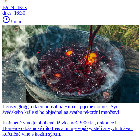
FAJNTIP.cz
dnes, 16:30
3 min
Léčivý glögg, o kterém psal již Homér, pijeme dodnes: Syn
švédského krále si ho objednal na svatbu rekordní množství
Kořeněné víno je oblíbené již více než 3000 let, dokonce i
Homérovo básnické dílo Ilias zmiňuje vojáky, kteří si vychutnávali
kořeněné víno s kozím sýrem.