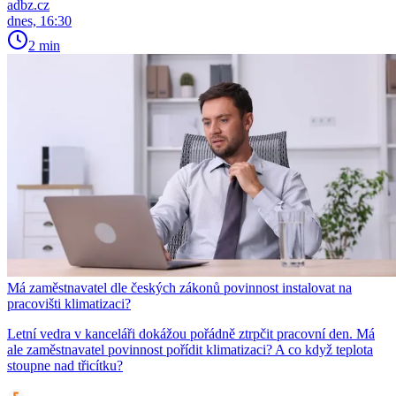
adbz.cz
dnes, 16:30
2 min
Má zaměstnavatel dle českých zákonů povinnost instalovat na
pracovišti klimatizaci?
Letní vedra v kanceláři dokážou pořádně ztrpčit pracovní den. Má
ale zaměstnavatel povinnost pořídit klimatizaci? A co když teplota
stoupne nad třicítku?