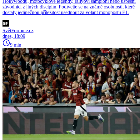
Hollywoodu, motocyklové legendy, rallyoví šampioni nebo úspěšní
závodníci z jiných disciplín. Podívejte se na známé osobnosti, které
dostaly jedinečnou příležitost usednout za volant monopostu F1.
SvětFormule.cz
dnes, 18:09
9 min