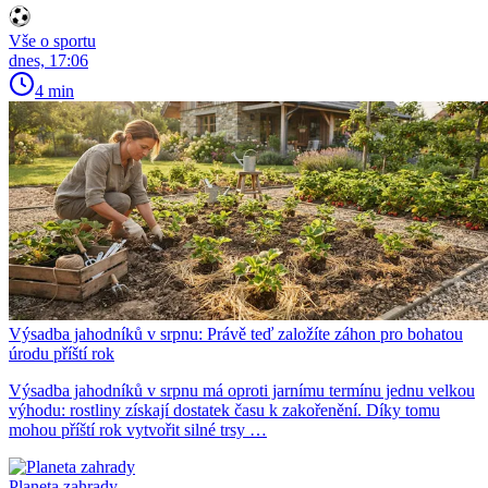
Vše o sportu
dnes, 17:06
4 min
Výsadba jahodníků v srpnu: Právě teď založíte záhon pro bohatou
úrodu příští rok
Výsadba jahodníků v srpnu má oproti jarnímu termínu jednu velkou
výhodu: rostliny získají dostatek času k zakořenění. Díky tomu
mohou příští rok vytvořit silné trsy …
Planeta zahrady