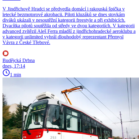
V Jindřichově Hradci se předvedla domácí i rakouská špička v
letecké bezmotorové akrobacii. Piloti kluzáků se dnes stovkám
diváků ukázali v nesoutěžní kategorii freestyle a při exhibicích.
Dvacítka pilotů soutěžila od středy ve dvou kategoriích. V kategorii
advanced zvítězil Aleš Ferra mladší z jindřichohradecké aeroklubu a
v kategorii unlimited vyhrál dlouhodobý reprezentant Přemysl
Vávra z České Třebové.
Budějcká Drbna
dnes, 17:14
1 min