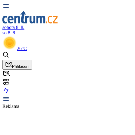
sobota 8. 8.
so 8. 8.
26°C
Přihlášení
Reklama