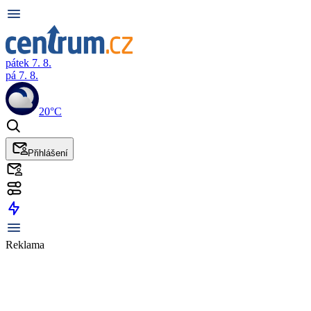
pátek 7. 8.
pá 7. 8.
20°C
Přihlášení
Reklama