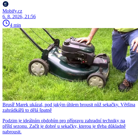
Mobify.cz
6. 8. 2026, 21:56
4 min
Brusíř Marek ukázal, pod jakým úhlem brousit nůž sekačky. Většina
zahrádkářů to dělá špatně
Podzim je ideálním obdobím pro přípravu zahradní techniky na
příští sezonu. Začít je dobré u sekačky, kterou je třeba důkladně
nabrousit.