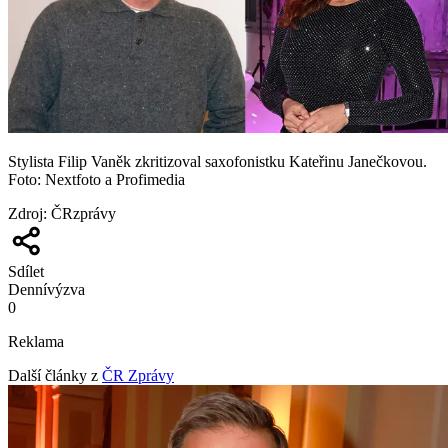
Stylista Filip Vaněk zkritizoval saxofonistku Kateřinu Janečkovou.
Foto: Nextfoto a Profimedia
Zdroj
:
ČRzprávy
Sdílet
Denní
výzva
0
Reklama
Další články z
ČR Zprávy