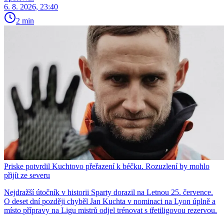
6. 8. 2026, 23:40
2 min
Priske potvrdil Kuchtovo přeřazení k béčku. Rozuzlení by mohlo
přijít ze severu
Nejdražší útočník v historii Sparty dorazil na Letnou 25. července.
O deset dní později chyběl Jan Kuchta v nominaci na Lyon úplně a
místo přípravy na Ligu mistrů odjel trénovat s třetiligovou rezervou.