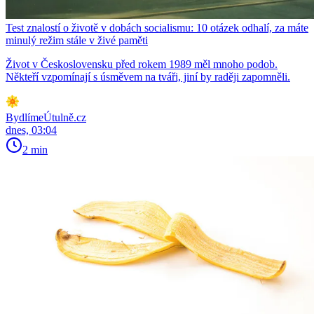
Test znalostí o životě v dobách socialismu: 10 otázek odhalí, za máte
minulý režim stále v živé paměti
Život v Československu před rokem 1989 měl mnoho podob.
Někteří vzpomínají s úsměvem na tváři, jiní by raději zapomněli.
BydlímeÚtulně.cz
dnes, 03:04
2 min