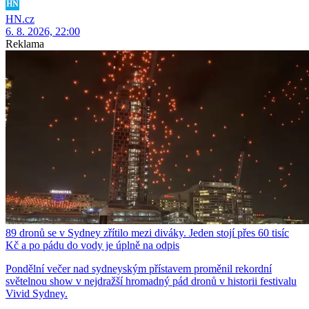
HN.cz
6. 8. 2026, 22:00
Reklama
89 dronů se v Sydney zřítilo mezi diváky. Jeden stojí přes 60 tisíc
Kč a po pádu do vody je úplně na odpis
Pondělní večer nad sydneyským přístavem proměnil rekordní
světelnou show v nejdražší hromadný pád dronů v historii festivalu
Vivid Sydney.