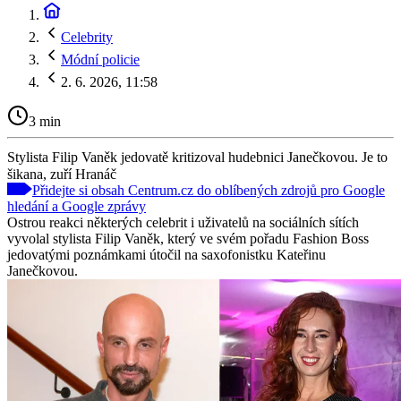
Celebrity
Módní policie
2. 6. 2026, 11:58
3 min
Stylista Filip Vaněk jedovatě kritizoval hudebnici Janečkovou. Je to
šikana, zuří Hranáč
Přidejte si obsah Centrum.cz do oblíbených zdrojů pro Google
hledání a Google zprávy
Ostrou reakci některých celebrit i uživatelů na sociálních sítích
vyvolal stylista Filip Vaněk, který ve svém pořadu Fashion Boss
jedovatými poznámkami útočil na saxofonistku Kateřinu
Janečkovou.