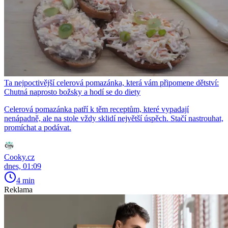
Ta nejpoctivější celerová pomazánka, která vám připomene dětství:
Chutná naprosto božsky a hodí se do diety
Celerová pomazánka patří k těm receptům, které vypadají
nenápadně, ale na stole vždy sklidí největší úspěch. Stačí nastrouhat,
promíchat a podávat.
Cooky.cz
dnes, 01:09
4 min
Reklama