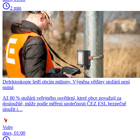
2 min
Defektoskopie šetří obcím miliony. Výměna většiny stožárů není
nutná
Až 80 % stožárů veřejného osvětlení, které obce považují za
dosloužilé, může podle měření společnosti ČEZ ESL bezpečně
sloužit i…
Volty
dnes, 01:00