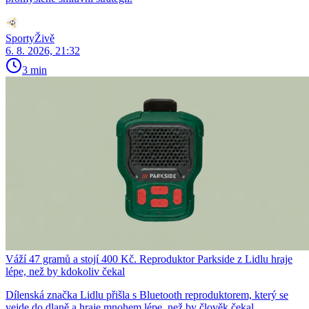
SportyŽivě
6. 8. 2026, 21:32
3 min
Váží 47 gramů a stojí 400 Kč. Reproduktor Parkside z Lidlu hraje
lépe, než by kdokoliv čekal
Dílenská značka Lidlu přišla s Bluetooth reproduktorem, který se
vejde do dlaně a hraje mnohem lépe, než by člověk čekal.