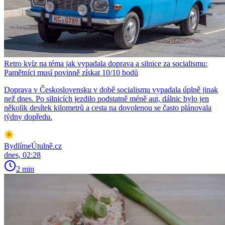
Retro kvíz na téma jak vypadala doprava a silnice za socialismu:
Pamětníci musí povinně získat 10/10 bodů
Doprava v Československu v době socialismu vypadala úplně jinak
než dnes. Po silnicích jezdilo podstatně méně aut, dálnic bylo jen
několik desítek kilometrů a cesta na dovolenou se často plánovala
týdny dopředu.
BydlímeÚtulně.cz
dnes, 02:28
2 min