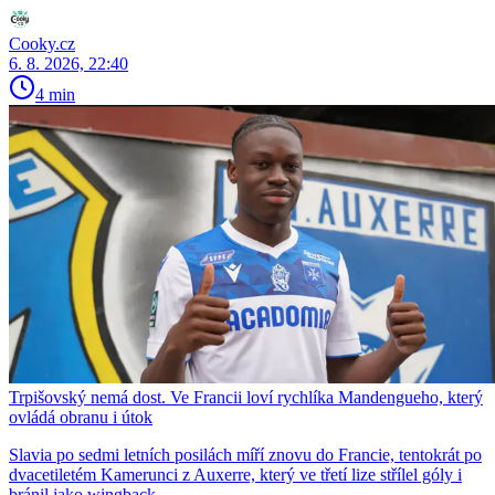
Cooky.cz
6. 8. 2026, 22:40
4 min
Trpišovský nemá dost. Ve Francii loví rychlíka Mandengueho, který
ovládá obranu i útok
Slavia po sedmi letních posilách míří znovu do Francie, tentokrát po
dvacetiletém Kamerunci z Auxerre, který ve třetí lize střílel góly i
bránil jako wingback.