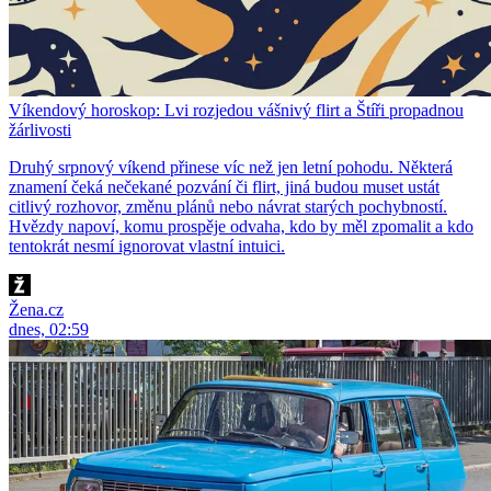
Víkendový horoskop: Lvi rozjedou vášnivý flirt a Štíři propadnou
žárlivosti
Druhý srpnový víkend přinese víc než jen letní pohodu. Některá
znamení čeká nečekané pozvání či flirt, jiná budou muset ustát
citlivý rozhovor, změnu plánů nebo návrat starých pochybností.
Hvězdy napoví, komu prospěje odvaha, kdo by měl zpomalit a kdo
tentokrát nesmí ignorovat vlastní intuici.
Žena.cz
dnes, 02:59