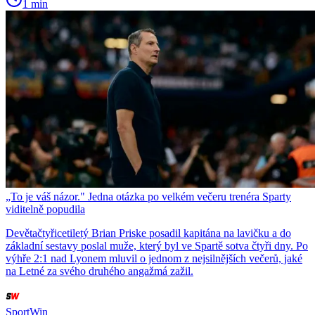
1 min
„To je váš názor." Jedna otázka po velkém večeru trenéra Sparty
viditelně popudila
Devětačtyřicetiletý Brian Priske posadil kapitána na lavičku a do
základní sestavy poslal muže, který byl ve Spartě sotva čtyři dny. Po
výhře 2:1 nad Lyonem mluvil o jednom z nejsilnějších večerů, jaké
na Letné za svého druhého angažmá zažil.
SportWin