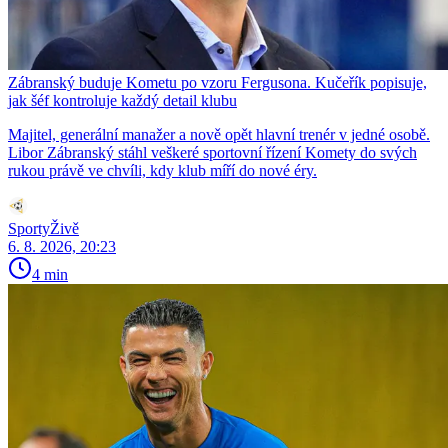
Zábranský buduje Kometu po vzoru Fergusona. Kučeřík popisuje,
jak šéf kontroluje každý detail klubu
Majitel, generální manažer a nově opět hlavní trenér v jedné osobě.
Libor Zábranský stáhl veškeré sportovní řízení Komety do svých
rukou právě ve chvíli, kdy klub míří do nové éry.
SportyŽivě
6. 8. 2026, 20:23
4 min