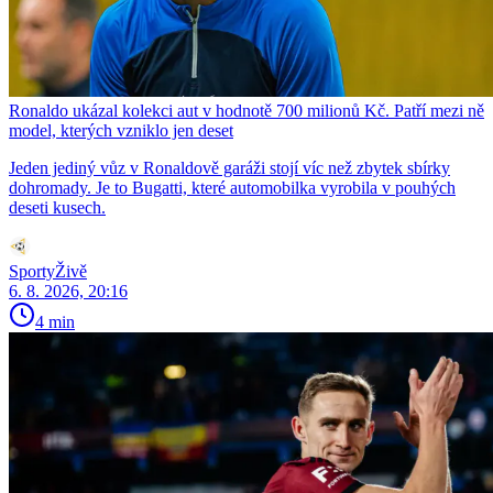
Ronaldo ukázal kolekci aut v hodnotě 700 milionů Kč. Patří mezi ně
model, kterých vzniklo jen deset
Jeden jediný vůz v Ronaldově garáži stojí víc než zbytek sbírky
dohromady. Je to Bugatti, které automobilka vyrobila v pouhých
deseti kusech.
SportyŽivě
6. 8. 2026, 20:16
4 min