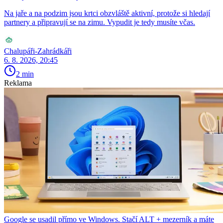
Na jaře a na podzim jsou krtci obzvláště aktivní, protože si hledají
partnery a připravují se na zimu. Vypudit je tedy musíte včas.
Chalupáři-Zahrádkáři
6. 8. 2026, 20:45
2 min
Reklama
Google se usadil přímo ve Windows. Stačí ALT + mezerník a máte