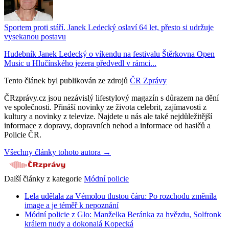
Sportem proti stáří. Janek Ledecký oslaví 64 let, přesto si udržuje
vysekanou postavu
Hudebník Janek Ledecký o víkendu na festivalu Štěrkovna Open
Music u Hlučínského jezera předvedl v rámci...
Tento článek byl publikován ze zdrojů
ČR Zprávy
ČRzprávy.cz jsou nezávislý lifestylový magazín s důrazem na dění
ve společnosti. Přináší novinky ze života celebrit, zajímavosti z
kultury a novinky z televize. Najdete u nás ale také nejdůležitější
informace z dopravy, dopravních nehod a informace od hasičů a
Policie ČR.
Všechny články tohoto autora →
Další články z kategorie
Módní policie
Lela udělala za Vémolou tlustou čáru: Po rozchodu změnila
image a je téměř k nepoznání
Módní policie z Glo: Manželka Beránka za hvězdu, Solfronk
králem nudy a dokonalá Kopecká