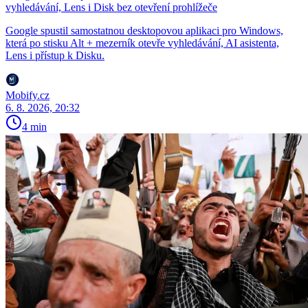
vyhledávání, Lens i Disk bez otevření prohlížeče
Google spustil samostatnou desktopovou aplikaci pro Windows,
která po stisku Alt + mezerník otevře vyhledávání, AI asistenta,
Lens i přístup k Disku.
Mobify.cz
6. 8. 2026, 20:32
4 min