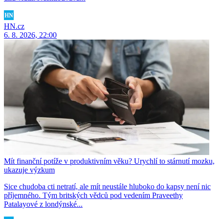
HN.cz
6. 8. 2026, 22:00
Mít finanční potíže v produktivním věku? Urychlí to stárnutí mozku,
ukazuje výzkum
Sice chudoba cti netratí, ale mít neustále hluboko do kapsy není nic
příjemného. Tým britských vědců pod vedením Praveethy
Patalayové z londýnské...