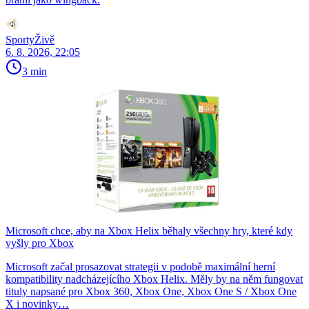
SportyŽivě
6. 8. 2026, 22:05
3 min
Microsoft chce, aby na Xbox Helix běhaly všechny hry, které kdy
vyšly pro Xbox
Microsoft začal prosazovat strategii v podobě maximální herní
kompatibility nadcházejícího Xbox Helix. Měly by na něm fungovat
tituly napsané pro Xbox 360, Xbox One, Xbox One S / Xbox One
X i novinky…