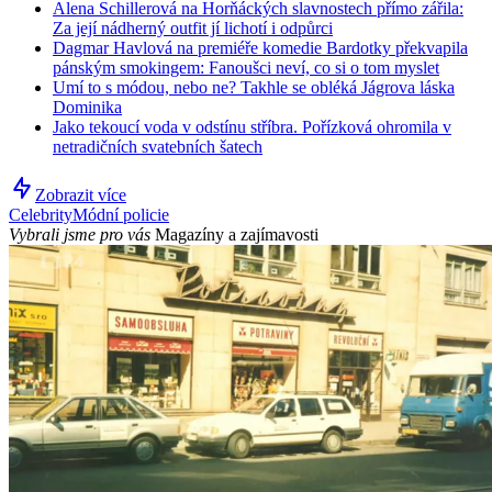
Alena Schillerová na Horňáckých slavnostech přímo zářila:
Za její nádherný outfit jí lichotí i odpůrci
Dagmar Havlová na premiéře komedie Bardotky překvapila
pánským smokingem: Fanoušci neví, co si o tom myslet
Umí to s módou, nebo ne? Takhle se obléká Jágrova láska
Dominika
Jako tekoucí voda v odstínu stříbra. Pořízková ohromila v
netradičních svatebních šatech
Zobrazit více
Celebrity
Módní policie
Vybrali jsme pro vás
Magazíny a zajímavosti