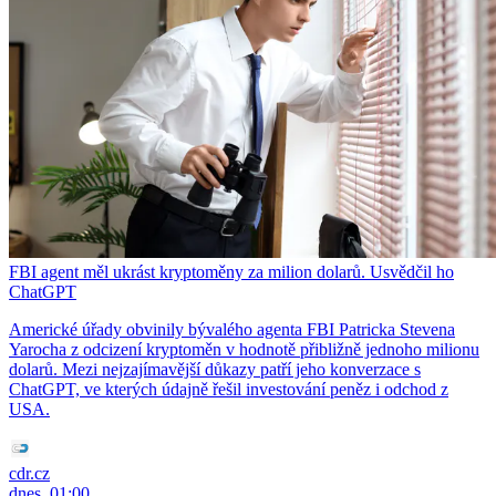
FBI agent měl ukrást kryptoměny za milion dolarů. Usvědčil ho
ChatGPT
Americké úřady obvinily bývalého agenta FBI Patricka Stevena
Yarocha z odcizení kryptoměn v hodnotě přibližně jednoho milionu
dolarů. Mezi nejzajímavější důkazy patří jeho konverzace s
ChatGPT, ve kterých údajně řešil investování peněz i odchod z
USA.
cdr.cz
dnes, 01:00