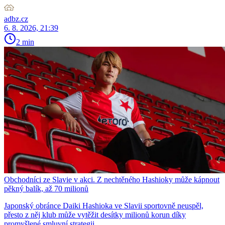
adbz.cz
6. 8. 2026, 21:39
2 min
Obchodníci ze Slavie v akci. Z nechtěného Hashioky může kápnout
pěkný balík, až 70 milionů
Japonský obránce Daiki Hashioka ve Slavii sportovně neuspěl,
přesto z něj klub může vytěžit desítky milionů korun díky
promyšlené smluvní strategii.