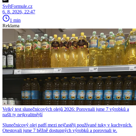
SvětFormule.cz
6. 8. 2026, 22:47
1 min
Reklama
Velký test slunečnicových olejů 2026: Porovnali jsme 7 výrobků a
našli ty nejkvalitnější
Slunečnicový olej patří mezi nejčastěji používané tuky v kuchyních.
Otestovali jsme 7 běžně dostupných výrobků a porovnali je.