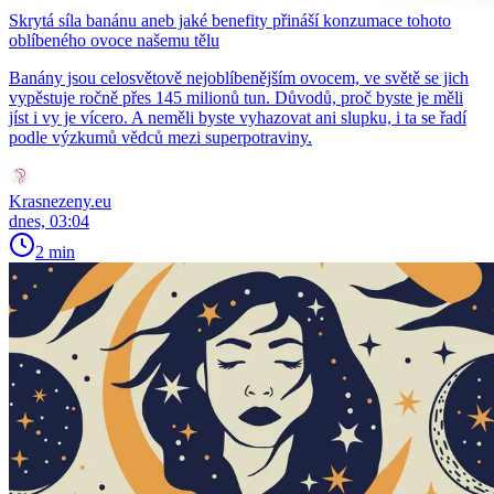
Skrytá síla banánu aneb jaké benefity přináší konzumace tohoto
oblíbeného ovoce našemu tělu
Banány jsou celosvětově nejoblíbenějším ovocem, ve světě se jich
vypěstuje ročně přes 145 milionů tun. Důvodů, proč byste je měli
jíst i vy je vícero. A neměli byste vyhazovat ani slupku, i ta se řadí
podle výzkumů vědců mezi superpotraviny.
Krasnezeny.eu
dnes, 03:04
2 min