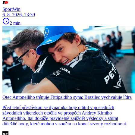
SportWin
6. 8. 2026, 23:39
2 min
Otec Antonelliho trénuje Fittipaldiho syna: Brazilec vychvaluje lídra
Před letní přestávkou se dynamika boje o titul v posledních
závodních víkendech otočila ve prospěch Andrey Kimiho
Antonelliho. Ital dokáže pravidelně zajíždět výsledky a sbírat
důležité body, které mohou v součtu na konci sezony rozhodnout.