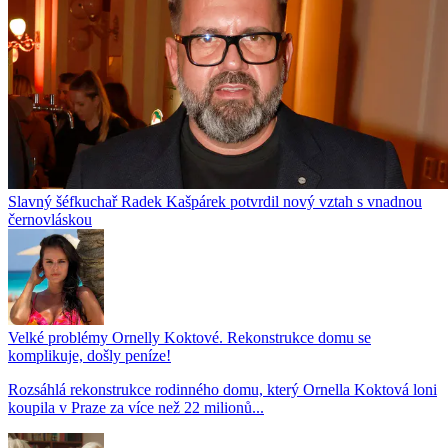
Slavný šéfkuchař Radek Kašpárek potvrdil nový vztah s vnadnou
černovláskou
Velké problémy Ornelly Koktové. Rekonstrukce domu se
komplikuje, došly peníze!
Rozsáhlá rekonstrukce rodinného domu, který Ornella Koktová loni
koupila v Praze za více než 22 milionů...