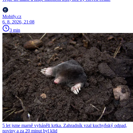
Mobify.cz
6. 8. 2026, 21:08
3 min
5 let jsme marně vyháněli krtka. Zahradník vzal kuchyňský odpad,
noviny a za 20 minut byl klid