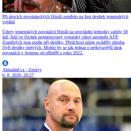
Při útocích povstaleckých Húsíů zemřelo na šest desítek jemenských
vojáků
Údery jemenských povstalců Húsíů na provládní jednotky zabily 58
lidí, řekl ve čtvrtek nejmenovaný vojenský zdroj agentuře AFP.
Zraněných jsou podle něj desítky. Předchozí údaje uváděly zhruba
čtyři desítky mrtvých. Mohlo by se tak jednat o nejkrvavější útok
povstalců v Jemenu od příměří z roku 2022.
Aktuálně.cz - Zprávy
6. 8. 2026, 20:27