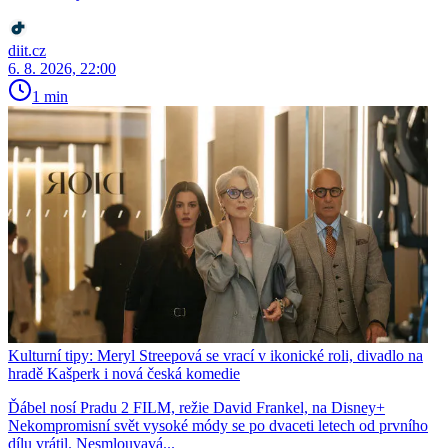
diit.cz
6. 8. 2026, 22:00
1 min
Kulturní tipy: Meryl Streepová se vrací v ikonické roli, divadlo na
hradě Kašperk i nová česká komedie
Ďábel nosí Pradu 2 FILM, režie David Frankel, na Disney+
Nekompromisní svět vysoké módy se po dvaceti letech od prvního
dílu vrátil. Nesmlouvavá...