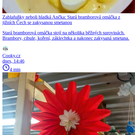
Zablafuňky neboli hladká Ančka: Stará bramborová omáčka z
jižních Čech se zakysanou smetanou
Stará bramborová omáčka stojí na několika běžných surovinách.
Brambory, cibule, koření, záklechtka a nakonec zakysaná smetana.
Cooky.cz
dnes, 14:46
4 min