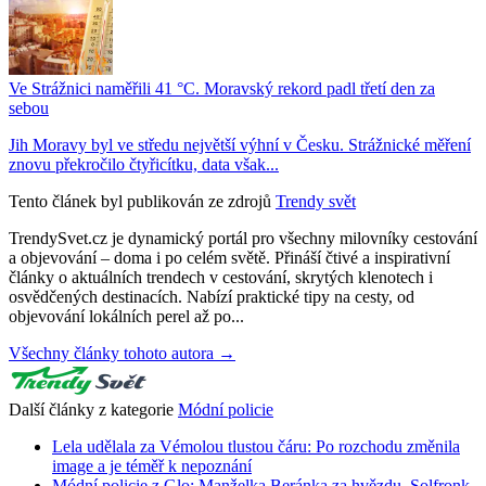
Ve Strážnici naměřili 41 °C. Moravský rekord padl třetí den za
sebou
Jih Moravy byl ve středu největší výhní v Česku. Strážnické měření
znovu překročilo čtyřicítku, data však...
Tento článek byl publikován ze zdrojů
Trendy svět
TrendySvet.cz je dynamický portál pro všechny milovníky cestování
a objevování – doma i po celém světě. Přináší čtivé a inspirativní
články o aktuálních trendech v cestování, skrytých klenotech i
osvědčených destinacích. Nabízí praktické tipy na cesty, od
objevování lokálních perel až po...
Všechny články tohoto autora →
Další články z kategorie
Módní policie
Lela udělala za Vémolou tlustou čáru: Po rozchodu změnila
image a je téměř k nepoznání
Módní policie z Glo: Manželka Beránka za hvězdu, Solfronk