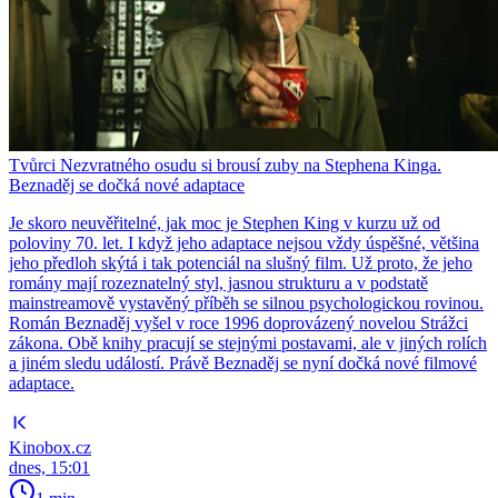
Tvůrci Nezvratného osudu si brousí zuby na Stephena Kinga.
Beznaděj se dočká nové adaptace
Je skoro neuvěřitelné, jak moc je Stephen King v kurzu už od
poloviny 70. let. I když jeho adaptace nejsou vždy úspěšné, většina
jeho předloh skýtá i tak potenciál na slušný film. Už proto, že jeho
romány mají rozeznatelný styl, jasnou strukturu a v podstatě
mainstreamově vystavěný příběh se silnou psychologickou rovinou.
Román Beznaděj vyšel v roce 1996 doprovázený novelou Strážci
zákona. Obě knihy pracují se stejnými postavami, ale v jiných rolích
a jiném sledu událostí. Právě Beznaděj se nyní dočká nové filmové
adaptace.
Kinobox.cz
dnes, 15:01