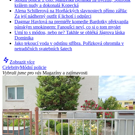
králem nudy a dokonalá Kopecká
Alena Schillerová na Horňáckých slavnostech přímo zářila:
Za její nádherný outfit jí lichotí i odpůrci
Dagmar Havlová na premiéře komedie Bardotky překvapila
pánským smokingem: Fanoušci neví, co si o tom myslet
Umí to s módou, nebo ne? Takhle se obléká Jágrova láska
Dominika
Jako tekoucí voda v odstínu stříbra. Pořízková ohromila v
netradičních svatebních šatech
Zobrazit více
Celebrity
Módní policie
Vybrali jsme pro vás
Magazíny a zajímavosti