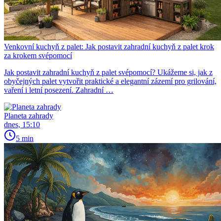
Venkovní kuchyň z palet: Jak postavit zahradní kuchyň z palet krok
za krokem svépomocí
Jak postavit zahradní kuchyň z palet svépomocí? Ukážeme si, jak z
obyčejných palet vytvořit praktické a elegantní zázemí pro grilování,
vaření i letní posezení. Zahradní …
Planeta zahrady
dnes, 15:10
5 min