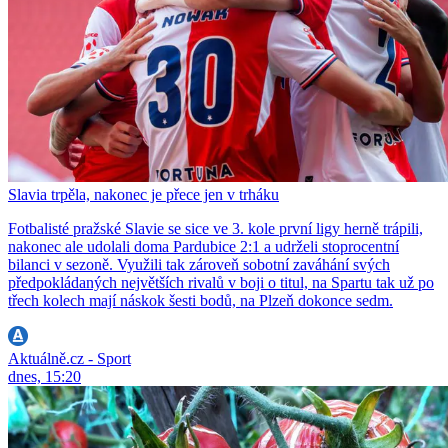
Slavia trpěla, nakonec je přece jen v trháku
Fotbalisté pražské Slavie se sice ve 3. kole první ligy herně trápili,
nakonec ale udolali doma Pardubice 2:1 a udrželi stoprocentní
bilanci v sezoně. Využili tak zároveň sobotní zaváhání svých
předpokládaných největších rivalů v boji o titul, na Spartu tak už po
třech kolech mají náskok šesti bodů, na Plzeň dokonce sedm.
Aktuálně.cz - Sport
dnes, 15:20