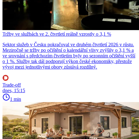
Tržby ve službách ve 2. čtvrtletí reálně vzrostly o 3,1 %
Sektor služeb v Česku pokračoval ve druhém čtvrtletí 2026 v růstu.
Meziročně se tržby po očištění o kalendářní vlivy zvýšily o 3,1 % a
ve srovnání s předchozím čtvrtletím byly po sezonním očištění vyšší
o 1 %. Služby tak dál podporují výkon české ekonomiky, přestože
vývoj mezi jednotlivými obory zůstává rozdílný.
Trade-off
dnes, 15:15
1 min