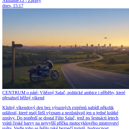
Aktuálně.cz - Zprávy
dnes, 15:17
CENTRUM o páté: Vítězný Salač, politické ambice i příběhy, které
přesahují běžný víkend
Klidný víkendový den bez výrazných extrémů nabídl několik
událostí, které mají širší význam a nezůstávají jen u jedné krátké
zprávy. Do popředí se dostal Filip Salač, jenž po šestnácti letech
vrátil české barvy na nejvyšší příčku motocyklového mistrovství
světa. Vedle toho se řešilo také bezpečí turistů, budoucnost