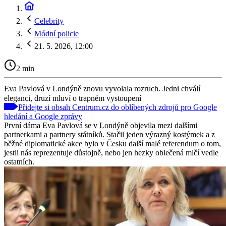
Celebrity
Módní policie
21. 5. 2026, 12:00
2 min
Eva Pavlová v Londýně znovu vyvolala rozruch. Jedni chválí
eleganci, druzí mluví o trapném vystoupení
Přidejte si obsah Centrum.cz do oblíbených zdrojů pro Google
hledání a Google zprávy
První dáma Eva Pavlová se v Londýně objevila mezi dalšími
partnerkami a partnery státníků. Stačil jeden výrazný kostýmek a z
běžné diplomatické akce bylo v Česku další malé referendum o tom,
jestli nás reprezentuje důstojně, nebo jen hezky oblečená mlčí vedle
ostatních.