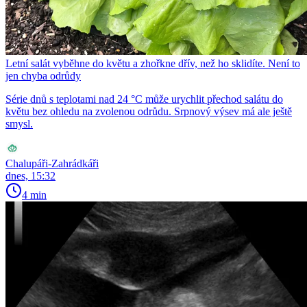
Letní salát vyběhne do květu a zhořkne dřív, než ho sklidíte. Není to
jen chyba odrůdy
Série dnů s teplotami nad 24 °C může urychlit přechod salátu do
květu bez ohledu na zvolenou odrůdu. Srpnový výsev má ale ještě
smysl.
Chalupáři-Zahrádkáři
dnes, 15:32
4 min