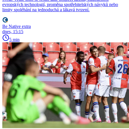
evropských technologií, proměna spotřebitelských návyků nebo
limity spoléhání na jednoduchá a lákavá tvrzení.
Be Native extra
dnes, 15:15
5 min