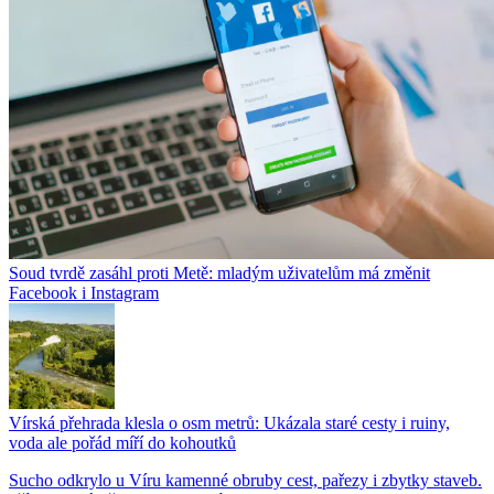
Soud tvrdě zasáhl proti Metě: mladým uživatelům má změnit
Facebook i Instagram
Vírská přehrada klesla o osm metrů: Ukázala staré cesty i ruiny,
voda ale pořád míří do kohoutků
Sucho odkrylo u Víru kamenné obruby cest, pařezy i zbytky staveb.