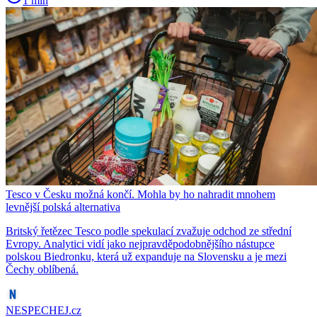
1 min
Tesco v Česku možná končí. Mohla by ho nahradit mnohem
levnější polská alternativa
Britský řetězec Tesco podle spekulací zvažuje odchod ze střední
Evropy. Analytici vidí jako nejpravděpodobnějšího nástupce
polskou Biedronku, která už expanduje na Slovensku a je mezi
Čechy oblíbená.
NESPECHEJ.cz