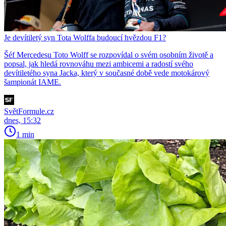
Je devítiletý syn Tota Wolffa budoucí hvězdou F1?
Šéf Mercedesu Toto Wolff se rozpovídal o svém osobním životě a
popsal, jak hledá rovnováhu mezi ambicemi a radostí svého
devítiletého syna Jacka, který v současné době vede motokárový
šampionát IAME.
SvětFormule.cz
dnes, 15:32
1 min