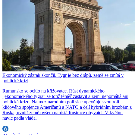
Ekonomický zázrak skončil. Tygr je bez drápů, země se zmítá v
politické krizi
Rumunsko se ocitlo na křižovatce. Růst dynamického
„ekonomického tygra“ se totiž téměř zastavil a zemi nepomáhá ani
politická krize. Na mezinárodním poli sice upevňuje svou roli
klíčového spojence Američanů a NATO a čelí hybridním hrozbám z
Ruska, uvnitř země ovšem narůstá frustrace obyvatel. V květnu
navíc padla vláda.