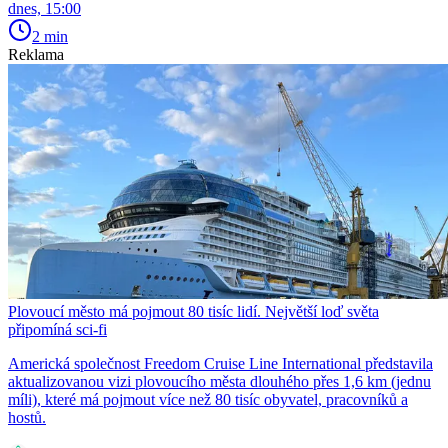
dnes, 15:00
2 min
Reklama
Plovoucí město má pojmout 80 tisíc lidí. Největší loď světa
připomíná sci-fi
Americká společnost Freedom Cruise Line International představila
aktualizovanou vizi plovoucího města dlouhého přes 1,6 km (jednu
míli), které má pojmout více než 80 tisíc obyvatel, pracovníků a
hostů.