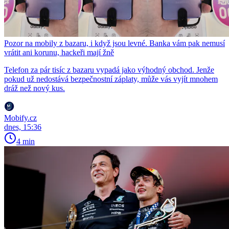
Pozor na mobily z bazaru, i když jsou levné. Banka vám pak nemusí
vrátit ani korunu, hackeři mají žně
Telefon za pár tisíc z bazaru vypadá jako výhodný obchod. Jenže
pokud už nedostává bezpečnostní záplaty, může vás vyjít mnohem
dráž než nový kus.
Mobify.cz
dnes, 15:36
4 min