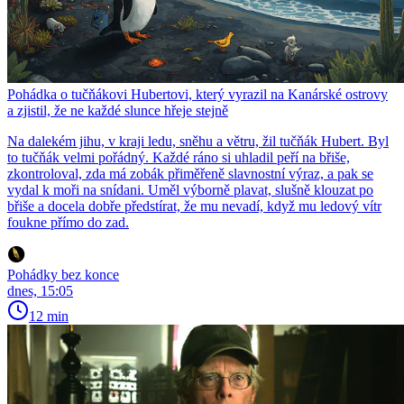
Pohádka o tučňákovi Hubertovi, který vyrazil na Kanárské ostrovy
a zjistil, že ne každé slunce hřeje stejně
Na dalekém jihu, v kraji ledu, sněhu a větru, žil tučňák Hubert. Byl
to tučňák velmi pořádný. Každé ráno si uhladil peří na břiše,
zkontroloval, zda má zobák přiměřeně slavnostní výraz, a pak se
vydal k moři na snídani. Uměl výborně plavat, slušně klouzat po
břiše a docela dobře předstírat, že mu nevadí, když mu ledový vítr
foukne přímo do zad.
Pohádky bez konce
dnes, 15:05
12 min