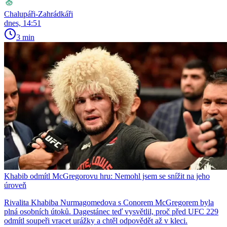
Chalupáři-Zahrádkáři
dnes, 14:51
3 min
Khabib odmítl McGregorovu hru: Nemohl jsem se snížit na jeho
úroveň
Rivalita Khabiba Nurmagomedova s Conorem McGregorem byla
plná osobních útoků. Dagestánec teď vysvětlil, proč před UFC 229
odmítl soupeři vracet urážky a chtěl odpovědět až v kleci.