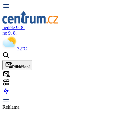
neděle 9. 8.
ne 9. 8.
32°C
Přihlášení
Reklama