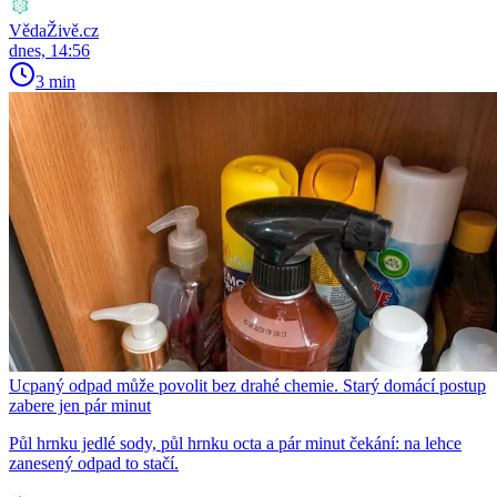
VědaŽivě.cz
dnes, 14:56
3 min
Ucpaný odpad může povolit bez drahé chemie. Starý domácí postup
zabere jen pár minut
Půl hrnku jedlé sody, půl hrnku octa a pár minut čekání: na lehce
zanesený odpad to stačí.