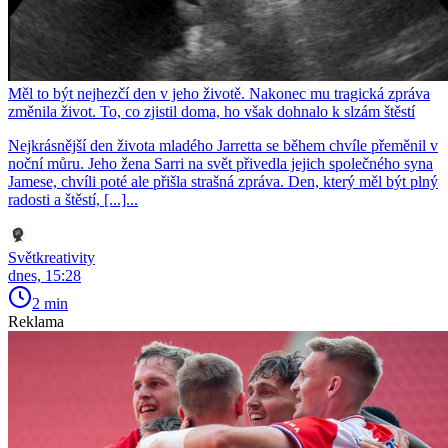
Měl to být nejhezčí den v jeho životě. Nakonec mu tragická zpráva
změnila život. To, co zjistil doma, ho však dohnalo k slzám štěstí
Nejkrásnější den života mladého Jarretta se během chvíle přeměnil v
noční můru. Jeho žena Sarri na svět přivedla jejich společného syna
Jamese, chvíli poté ale přišla strašná zpráva. Den, který měl být plný
radosti a štěstí, [...]...
Světkreativity
dnes, 15:28
2 min
Reklama