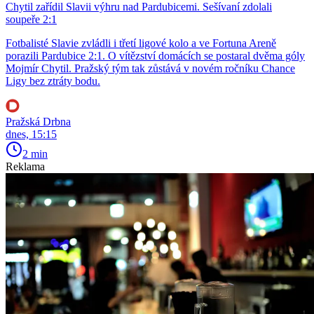
Chytil zařídil Slavii výhru nad Pardubicemi. Sešívaní zdolali
soupeře 2:1
Fotbalisté Slavie zvládli i třetí ligové kolo a ve Fortuna Areně
porazili Pardubice 2:1. O vítězství domácích se postaral dvěma góly
Mojmír Chytil. Pražský tým tak zůstává v novém ročníku Chance
Ligy bez ztráty bodu.
Pražská Drbna
dnes, 15:15
2 min
Reklama