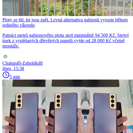
Ploty ze 60. let jsou zpět. Levná alternativa gabionů vyroste během
jediného víkendu
Patnáct metrů gabionového plotu stojí minimálně 94 500 Kč. Stejný
úsek z vyplétaných dřevěných panelů vyjde od 28 000 Kč včetně
montáže.
Chalupáři-Zahrádkáři
dnes, 15:38
5 min