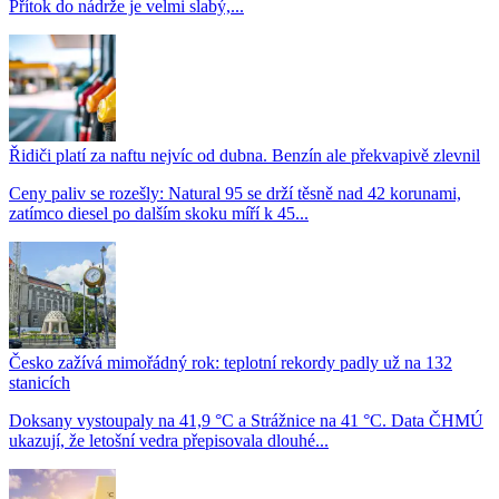
Přítok do nádrže je velmi slabý,...
Řidiči platí za naftu nejvíc od dubna. Benzín ale překvapivě zlevnil
Ceny paliv se rozešly: Natural 95 se drží těsně nad 42 korunami,
zatímco diesel po dalším skoku míří k 45...
Česko zažívá mimořádný rok: teplotní rekordy padly už na 132
stanicích
Doksany vystoupaly na 41,9 °C a Strážnice na 41 °C. Data ČHMÚ
ukazují, že letošní vedra přepisovala dlouhé...