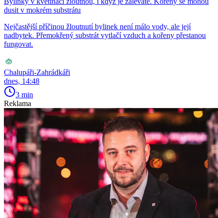
Bylinky v květináči žloutnou, i když je zaléváte. Kořeny se mohou
dusit v mokrém substrátu
Nejčastější příčinou žloutnutí bylinek není málo vody, ale její
nadbytek. Přemokřený substrát vytlačí vzduch a kořeny přestanou
fungovat.
Chalupáři-Zahrádkáři
dnes, 14:48
3 min
Reklama