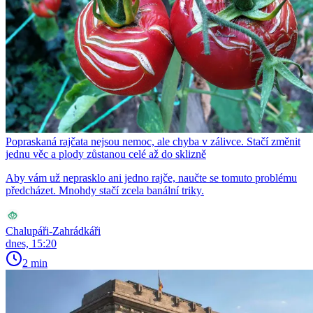
Popraskaná rajčata nejsou nemoc, ale chyba v zálivce. Stačí změnit
jednu věc a plody zůstanou celé až do sklizně
Aby vám už neprasklo ani jedno rajče, naučte se tomuto problému
předcházet. Mnohdy stačí zcela banální triky.
Chalupáři-Zahrádkáři
dnes, 15:20
2 min