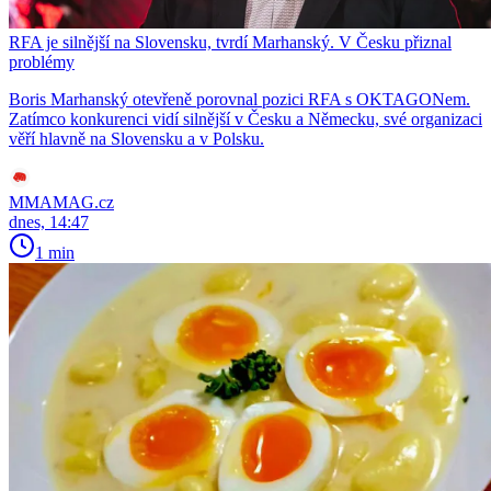
RFA je silnější na Slovensku, tvrdí Marhanský. V Česku přiznal
problémy
Boris Marhanský otevřeně porovnal pozici RFA s OKTAGONem.
Zatímco konkurenci vidí silnější v Česku a Německu, své organizaci
věří hlavně na Slovensku a v Polsku.
MMAMAG.cz
dnes, 14:47
1 min