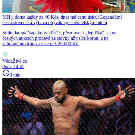
Měl ji doma každý za 40 Kčs, dnes má cenu tisíců: Legendární
československá výbava obýváku je sběratelským hitem
Stolní lampa Napako typ 0513, přezdívaná „Jeptiška“, se na
českých aukcích prodává za stovky až tisíce korun, a na
zahraničním trhu za více než 20 000 Kč.
VědaŽivě.cz
dnes, 14:45
3 min