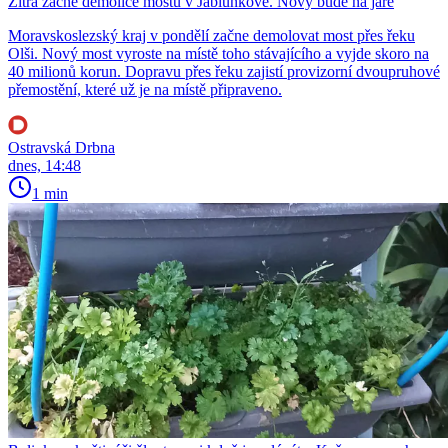
Zítra začne demolice mostu v Jablunkově. Nový bude na jaře
Moravskoslezský kraj v pondělí začne demolovat most přes řeku
Olši. Nový most vyroste na místě toho stávajícího a vyjde skoro na
40 milionů korun. Dopravu přes řeku zajistí provizorní dvoupruhové
přemostění, které už je na místě připraveno.
Ostravská Drbna
dnes, 14:48
1 min