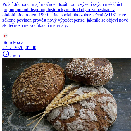
Polští důchodci mají možnost dosáhnout zvýšení svých měsíčních
příjmů, pokud disponují historickými doklady o zaměstnání z
období před rokem 1999. Úřad sociálního zabezpečení (ZUS) je ze
zákona povinen provést nový výpočet penze, jakmile se objeví nové
skutečnosti nebo důkazní materiály.
Storicko.cz
27. 7. 2026, 05:00
2 min