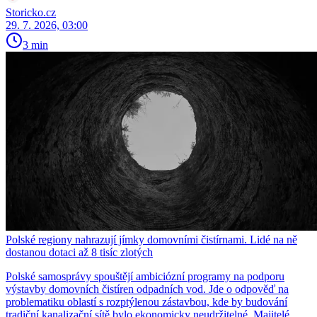
Storicko.cz
29. 7. 2026, 03:00
3 min
Polské regiony nahrazují jímky domovními čistírnami. Lidé na ně
dostanou dotaci až 8 tisíc zlotých
Polské samosprávy spouštějí ambiciózní programy na podporu
výstavby domovních čistíren odpadních vod. Jde o odpověď na
problematiku oblastí s rozptýlenou zástavbou, kde by budování
tradiční kanalizační sítě bylo ekonomicky neudržitelné. Majitelé