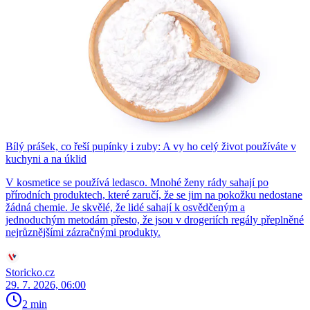
Bílý prášek, co řeší pupínky i zuby: A vy ho celý život používáte v
kuchyni a na úklid
V kosmetice se používá ledasco. Mnohé ženy rády sahají po
přírodních produktech, které zaručí, že se jim na pokožku nedostane
žádná chemie. Je skvělé, že lidé sahají k osvědčeným a
jednoduchým metodám přesto, že jsou v drogeriích regály přeplněné
nejrůznějšími zázračnými produkty.
Storicko.cz
29. 7. 2026, 06:00
2 min