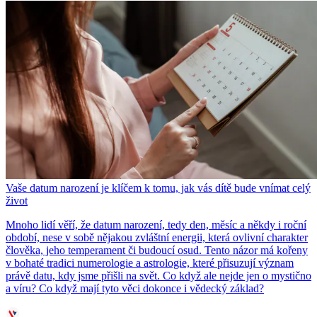
Vaše datum narození je klíčem k tomu, jak vás dítě bude vnímat celý
život
Mnoho lidí věří, že datum narození, tedy den, měsíc a někdy i roční
období, nese v sobě nějakou zvláštní energii, která ovlivní charakter
člověka, jeho temperament či budoucí osud. Tento názor má kořeny
v bohaté tradici numerologie a astrologie, které přisuzují význam
právě datu, kdy jsme přišli na svět. Co když ale nejde jen o mystično
a víru? Co když mají tyto věci dokonce i vědecký základ?