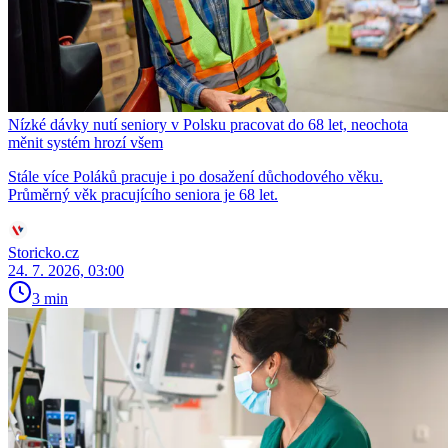
Nízké dávky nutí seniory v Polsku pracovat do 68 let, neochota
měnit systém hrozí všem
Stále více Poláků pracuje i po dosažení důchodového věku.
Průměrný věk pracujícího seniora je 68 let.
Storicko.cz
24. 7. 2026, 03:00
3 min