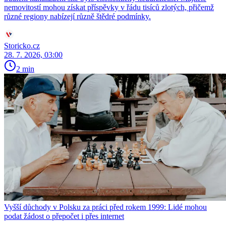
nemovitostí mohou získat příspěvky v řádu tisíců zlotých, přičemž
různé regiony nabízejí různě štědré podmínky.
Storicko.cz
28. 7. 2026, 03:00
2 min
Vyšší důchody v Polsku za práci před rokem 1999: Lidé mohou
podat žádost o přepočet i přes internet