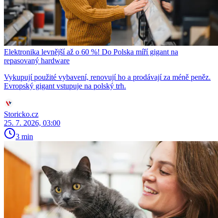
Elektronika levnější až o 60 %! Do Polska míří gigant na
repasovaný hardware
Vykupují použité vybavení, renovují ho a prodávají za méně peněz.
Evropský gigant vstupuje na polský trh.
Storicko.cz
25. 7. 2026, 03:00
3 min