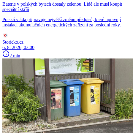
Baterie v polských bytech dostaly zelenou. Lidé ale musí koupit
speciální skříň
Polská vláda připravuje největší změnu předpisů, které upravují
instalaci akumulačních energetických zařízení za poslední roky.
Storicko.cz
6. 8. 2026, 03:00
2 min