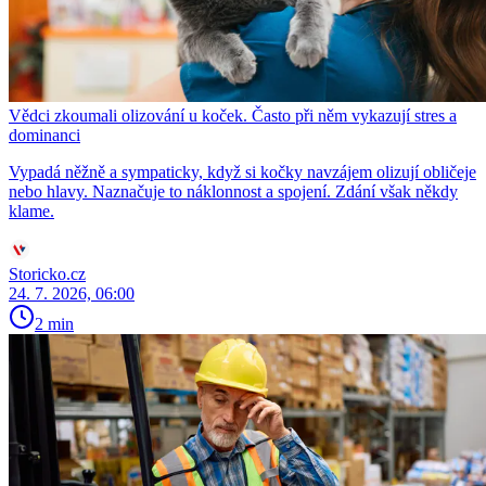
Vědci zkoumali olizování u koček. Často při něm vykazují stres a
dominanci
Vypadá něžně a sympaticky, když si kočky navzájem olizují obličeje
nebo hlavy. Naznačuje to náklonnost a spojení. Zdání však někdy
klame.
Storicko.cz
24. 7. 2026, 06:00
2 min