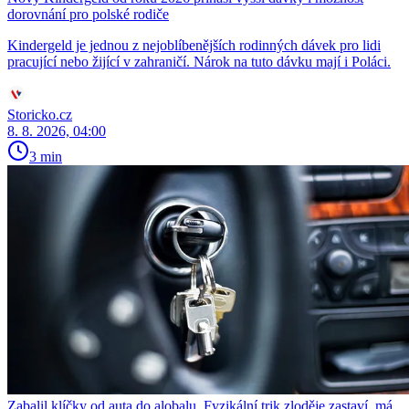
dorovnání pro polské rodiče
Kindergeld je jednou z nejoblíbenějších rodinných dávek pro lidi
pracující nebo žijící v zahraničí. Nárok na tuto dávku mají i Poláci.
Storicko.cz
8. 8. 2026, 04:00
3 min
Zabalil klíčky od auta do alobalu. Fyzikální trik zloděje zastaví, má