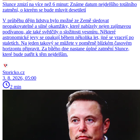
Slunce zmizí na více než 6 minut: Známe datum nejdelšího totálního
zatmění, o kterém se bude mluvit desetiletí
V průběhu dějin lidstva bylo možné ze Země sledovat
neopakovatelné a silné okamžiky, které nabízely nejen zajímavou
podívanou, ale také svědčily o složitosti vesmíru. Některé
astronomické jevy se opakují během několika let, jiné se vracejí po
staletích. Na jeden takový se můžete v poměrně blízkém časovém
horizontu připravit. Za bílého dne nastane úplné zatmění Slunce,
které bude patřit k těm nejdelším.
Storicko.cz
3. 8. 2026, 05:00
2 min