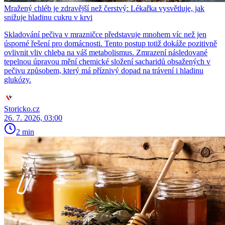
Mražený chléb je zdravější než čerstvý: Lékařka vysvětluje, jak
snižuje hladinu cukru v krvi
Skladování pečiva v mrazničce představuje mnohem víc než jen
úsporné řešení pro domácnosti. Tento postup totiž dokáže pozitivně
ovlivnit vliv chleba na váš metabolismus. Zmrazení následované
tepelnou úpravou mění chemické složení sacharidů obsažených v
pečivu způsobem, který má příznivý dopad na trávení i hladinu
glukózy.
Storicko.cz
26. 7. 2026, 03:00
2 min