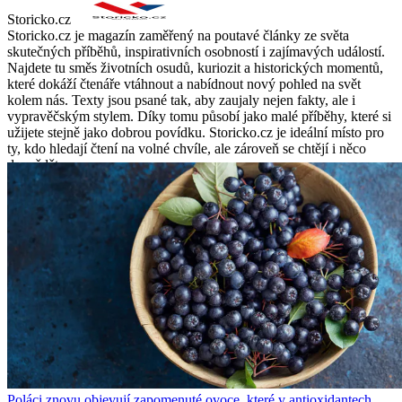
Storicko.cz
Storicko.cz je magazín zaměřený na poutavé články ze světa
skutečných příběhů, inspirativních osobností i zajímavých událostí.
Najdete tu směs životních osudů, kuriozit a historických momentů,
které dokáží čtenáře vtáhnout a nabídnout nový pohled na svět
kolem nás. Texty jsou psané tak, aby zaujaly nejen fakty, ale i
vypravěčským stylem. Díky tomu působí jako malé příběhy, které si
užijete stejně jako dobrou povídku. Storicko.cz je ideální místo pro
ty, kdo hledají čtení na volné chvíle, ale zároveň se chtějí i něco
dozvědět.
Poláci znovu objevují zapomenuté ovoce, které v antioxidantech