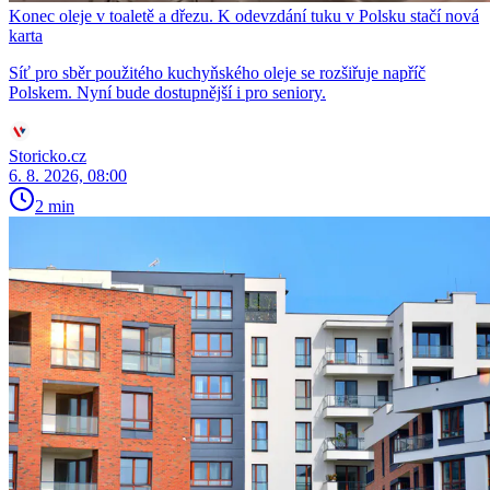
Konec oleje v toaletě a dřezu. K odevzdání tuku v Polsku stačí nová
karta
Síť pro sběr použitého kuchyňského oleje se rozšiřuje napříč
Polskem. Nyní bude dostupnější i pro seniory.
Storicko.cz
6. 8. 2026, 08:00
2 min