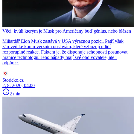
Věci, kvůli kterým je Musk pro Američany buď génius, nebo blázen
Miliardář Elon Musk zastává v USA výraznou pozici. Patří však
zároveň ke kontroverzním postavám, které vzbuzují u lidí
rozporuplné reakce. Faktem je, že disponuje schopností posunovat
hranice technologií. Jeho nápady mají své obdivovatele, ale i
odpůrce.
Storicko.cz
2. 8. 2026, 04:00
2 min