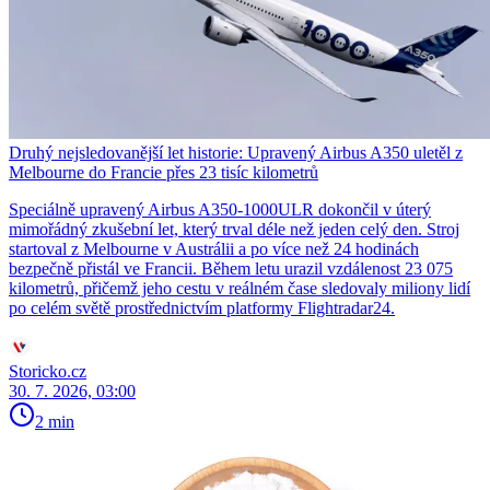
Druhý nejsledovanější let historie: Upravený Airbus A350 uletěl z
Melbourne do Francie přes 23 tisíc kilometrů
Speciálně upravený Airbus A350-1000ULR dokončil v úterý
mimořádný zkušební let, který trval déle než jeden celý den. Stroj
startoval z Melbourne v Austrálii a po více než 24 hodinách
bezpečně přistál ve Francii. Během letu urazil vzdálenost 23 075
kilometrů, přičemž jeho cestu v reálném čase sledovaly miliony lidí
po celém světě prostřednictvím platformy Flightradar24.
Storicko.cz
30. 7. 2026, 03:00
2 min