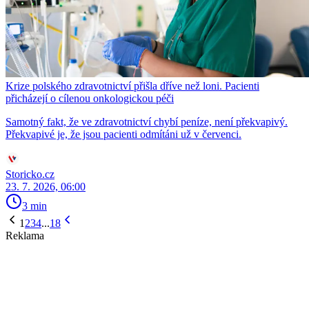
Krize polského zdravotnictví přišla dříve než loni. Pacienti
přicházejí o cílenou onkologickou péči
Samotný fakt, že ve zdravotnictví chybí peníze, není překvapivý.
Překvapivé je, že jsou pacienti odmítáni už v červenci.
Storicko.cz
23. 7. 2026, 06:00
3 min
1
2
3
4
...
18
Reklama