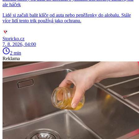
ale háček
Lidé si začali balit klíče od auta nebo peněženky do alobalu. Stále
více lidí tento trik používá jako ochranu.
Storicko.cz
7. 8. 2026, 04:00
2 min
Reklama