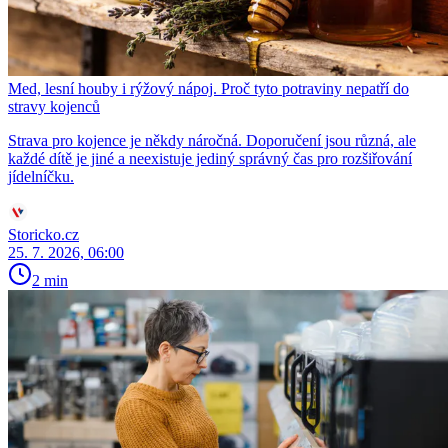
Med, lesní houby i rýžový nápoj. Proč tyto potraviny nepatří do
stravy kojenců
Strava pro kojence je někdy náročná. Doporučení jsou různá, ale
každé dítě je jiné a neexistuje jediný správný čas pro rozšiřování
jídelníčku.
Storicko.cz
25. 7. 2026, 06:00
2 min