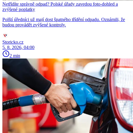
Netřídíte správně odpad? Polské úřady zavedou foto-dohled a
zvýšené poplatky
Polští úředníci už mají dost špatného třídění odpadu. Oznámili, že
budou provádět zvýšené kontroly.
Storicko.cz
5. 8. 2026, 04:00
2 min