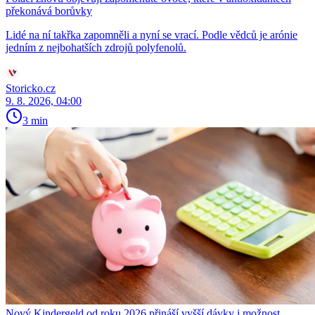
překonává borůvky
Lidé na ní takřka zapomněli a nyní se vrací. Podle vědců je arónie
jedním z nejbohatších zdrojů polyfenolů.
Storicko.cz
9. 8. 2026, 04:00
3 min
Nový Kindergeld od roku 2026 přináší vyšší dávky i možnost