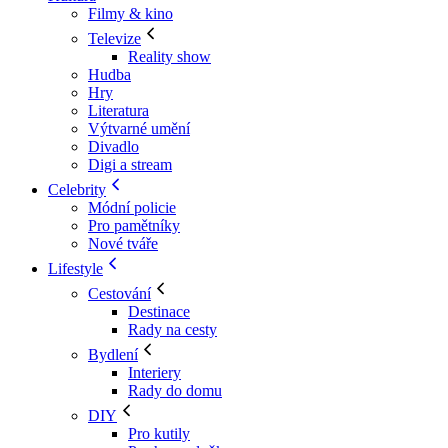
Filmy & kino
Televize
Reality show
Hudba
Hry
Literatura
Výtvarné umění
Divadlo
Digi a stream
Celebrity
Módní policie
Pro pamětníky
Nové tváře
Lifestyle
Cestování
Destinace
Rady na cesty
Bydlení
Interiery
Rady do domu
DIY
Pro kutily