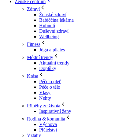
Ženské centrum
Zdraví
Ženské zdraví
Babiččina lékárna
Hubnutí
Duševní zdraví
Wellbeing
Fitness
Jóga a pilates
Módní trendy
Aktuální trendy
Doplňky
Krása
Péče o pleť
Péče o tělo
Vlasy
Nehty
Příběhy ze života
Inspirativní ženy
Rodina & komunita
Výchova
Přátelství
Vztahy