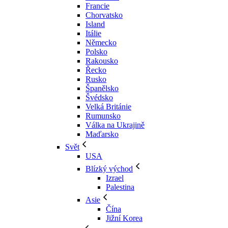
Francie
Chorvatsko
Island
Itálie
Německo
Polsko
Rakousko
Řecko
Rusko
Španělsko
Švédsko
Velká Británie
Rumunsko
Válka na Ukrajině
Maďarsko
Svět
USA
Blízký východ
Izrael
Palestina
Asie
Čína
Jižní Korea