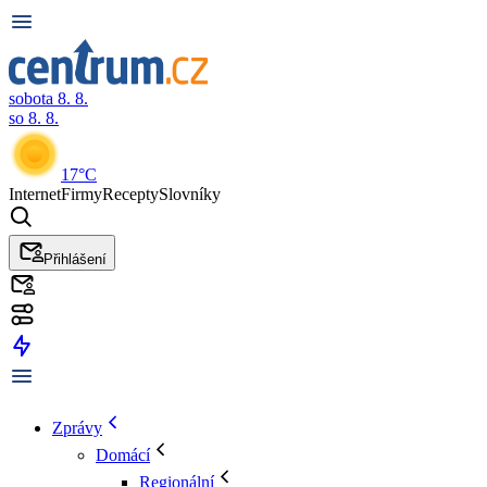
sobota 8. 8.
so 8. 8.
17°C
Internet
Firmy
Recepty
Slovníky
Přihlášení
Zprávy
Domácí
Regionální