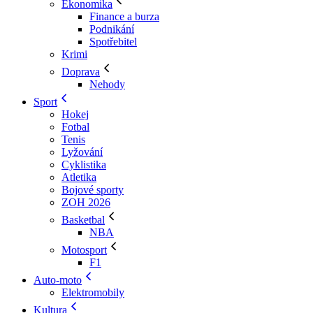
Ekonomika
Finance a burza
Podnikání
Spotřebitel
Krimi
Doprava
Nehody
Sport
Hokej
Fotbal
Tenis
Lyžování
Cyklistika
Atletika
Bojové sporty
ZOH 2026
Basketbal
NBA
Motosport
F1
Auto-moto
Elektromobily
Kultura