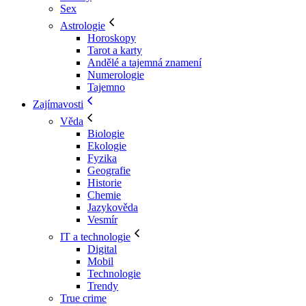
Sex
Astrologie
Horoskopy
Tarot a karty
Andělé a tajemná znamení
Numerologie
Tajemno
Zajímavosti
Věda
Biologie
Ekologie
Fyzika
Geografie
Historie
Chemie
Jazykověda
Vesmír
IT a technologie
Digital
Mobil
Technologie
Trendy
True crime