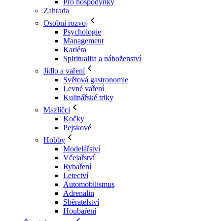
Pro hospodyňky
Zahrada
Osobní rozvoj
Psychologie
Management
Kariéra
Spiritualita a náboženství
Jídlo a vaření
Světová gastronomie
Levné vaření
Kulinářské triky
Mazlíčci
Kočky
Pejskové
Hobby
Modelářství
Včelařství
Rybaření
Letectví
Automobilismus
Adrenalin
Sběratelství
Houbaření