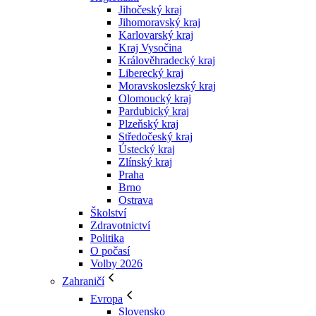
Jihočeský kraj
Jihomoravský kraj
Karlovarský kraj
Kraj Vysočina
Králověhradecký kraj
Liberecký kraj
Moravskoslezský kraj
Olomoucký kraj
Pardubický kraj
Plzeňský kraj
Středočeský kraj
Ústecký kraj
Zlínský kraj
Praha
Brno
Ostrava
Školství
Zdravotnictví
Politika
O počasí
Volby 2026
Zahraničí
Evropa
Slovensko