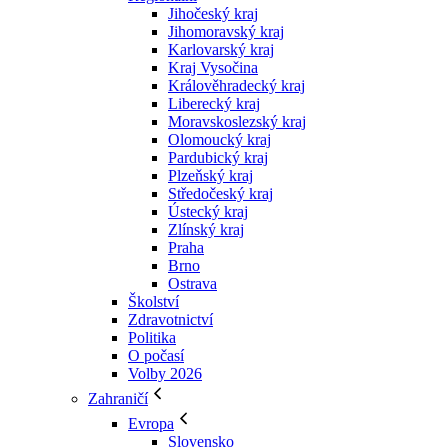
Jihočeský kraj
Jihomoravský kraj
Karlovarský kraj
Kraj Vysočina
Králověhradecký kraj
Liberecký kraj
Moravskoslezský kraj
Olomoucký kraj
Pardubický kraj
Plzeňský kraj
Středočeský kraj
Ústecký kraj
Zlínský kraj
Praha
Brno
Ostrava
Školství
Zdravotnictví
Politika
O počasí
Volby 2026
Zahraničí
Evropa
Slovensko