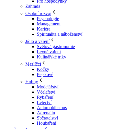
Pro hospodyňky
Zahrada
Osobní rozvoj
Psychologie
Management
Kariéra
Spiritualita a náboženství
Jídlo a vaření
Světová gastronomie
Levné vaření
Kulinářské triky
Mazlíčci
Kočky
Pejskové
Hobby
Modelářství
Včelařství
Rybaření
Letectví
Automobilismus
Adrenalin
Sběratelství
Houbaření