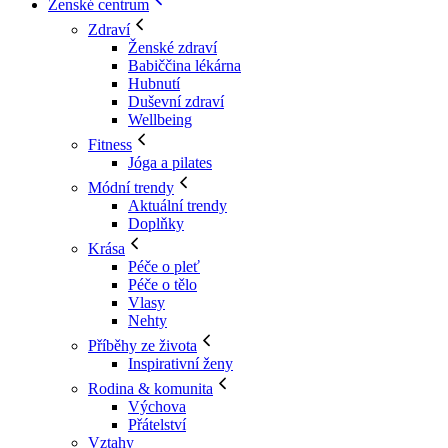
Ženské centrum
Zdraví
Ženské zdraví
Babiččina lékárna
Hubnutí
Duševní zdraví
Wellbeing
Fitness
Jóga a pilates
Módní trendy
Aktuální trendy
Doplňky
Krása
Péče o pleť
Péče o tělo
Vlasy
Nehty
Příběhy ze života
Inspirativní ženy
Rodina & komunita
Výchova
Přátelství
Vztahy