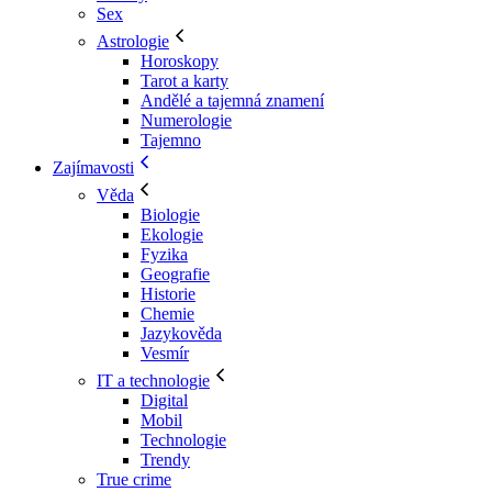
Sex
Astrologie
Horoskopy
Tarot a karty
Andělé a tajemná znamení
Numerologie
Tajemno
Zajímavosti
Věda
Biologie
Ekologie
Fyzika
Geografie
Historie
Chemie
Jazykověda
Vesmír
IT a technologie
Digital
Mobil
Technologie
Trendy
True crime