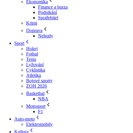
Ekonomika
Finance a burza
Podnikání
Spotřebitel
Krimi
Doprava
Nehody
Sport
Hokej
Fotbal
Tenis
Lyžování
Cyklistika
Atletika
Bojové sporty
ZOH 2026
Basketbal
NBA
Motosport
F1
Auto-moto
Elektromobily
Kultura