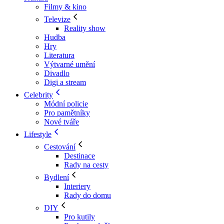
Filmy & kino
Televize
Reality show
Hudba
Hry
Literatura
Výtvarné umění
Divadlo
Digi a stream
Celebrity
Módní policie
Pro pamětníky
Nové tváře
Lifestyle
Cestování
Destinace
Rady na cesty
Bydlení
Interiery
Rady do domu
DIY
Pro kutily