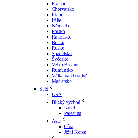
Francie
Chorvatsko
Island
Itálie
Německo
Polsko
Rakousko
Řecko
Rusko
Španělsko
Švédsko
Velká Británie
Rumunsko
Válka na Ukrajině
Maďarsko
Svět
USA
Blízký východ
Izrael
Palestina
Asie
Čína
Jižní Korea