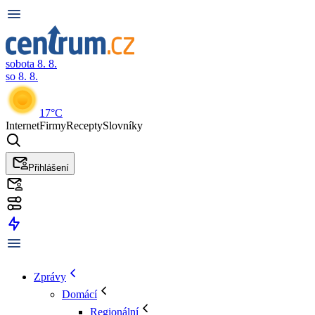
sobota 8. 8.
so 8. 8.
17°C
Internet
Firmy
Recepty
Slovníky
Přihlášení
Zprávy
Domácí
Regionální