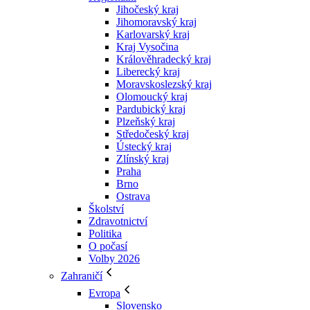
Jihočeský kraj
Jihomoravský kraj
Karlovarský kraj
Kraj Vysočina
Králověhradecký kraj
Liberecký kraj
Moravskoslezský kraj
Olomoucký kraj
Pardubický kraj
Plzeňský kraj
Středočeský kraj
Ústecký kraj
Zlínský kraj
Praha
Brno
Ostrava
Školství
Zdravotnictví
Politika
O počasí
Volby 2026
Zahraničí
Evropa
Slovensko