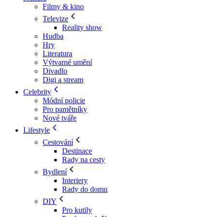
Filmy & kino
Televize
Reality show
Hudba
Hry
Literatura
Výtvarné umění
Divadlo
Digi a stream
Celebrity
Módní policie
Pro pamětníky
Nové tváře
Lifestyle
Cestování
Destinace
Rady na cesty
Bydlení
Interiery
Rady do domu
DIY
Pro kutily