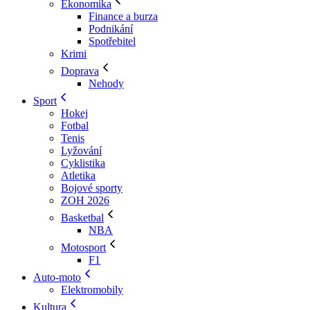
Ekonomika
Finance a burza
Podnikání
Spotřebitel
Krimi
Doprava
Nehody
Sport
Hokej
Fotbal
Tenis
Lyžování
Cyklistika
Atletika
Bojové sporty
ZOH 2026
Basketbal
NBA
Motosport
F1
Auto-moto
Elektromobily
Kultura