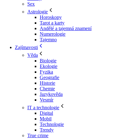
Sex
Astrologie
Horoskopy
Tarot a karty
Andělé a tajemná znamení
Numerologie
Tajemno
Zajímavosti
Věda
Biologie
Ekologie
Fyzika
Geografie
Historie
Chemie
Jazykověda
Vesmír
IT a technologie
Digital
Mobil
Technologie
Trendy
True crime