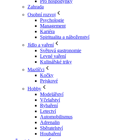
Pro hospodyňky
Zahrada
Osobní rozvoj
Psychologie
Management
Kariéra
Spiritualita a náboženství
Jídlo a vaření
Světová gastronomie
Levné vaření
Kulinářské triky
Mazlíčci
Kočky
Pejskové
Hobby
Modelářství
Včelařství
Rybaření
Letectví
Automobilismus
Adrenalin
Sběratelství
Houbaření