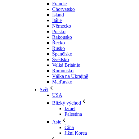
Francie
Chorvatsko
Island
Itálie
Německo
Polsko
Rakousko
Řecko
Rusko
Španělsko
Švédsko
Velká Británie
Rumunsko
Válka na Ukrajině
Maďarsko
Svět
USA
Blízký východ
Izrael
Palestina
Asie
Čína
Jižní Korea