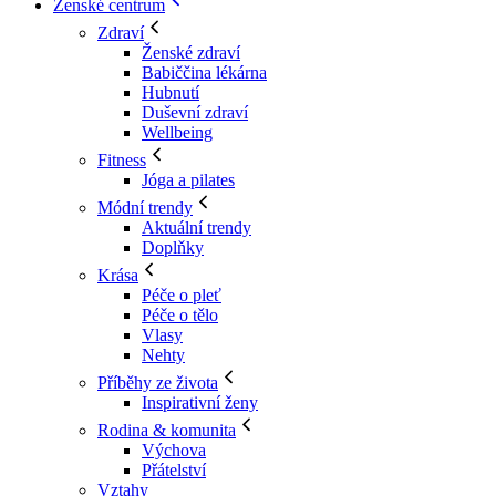
Ženské centrum
Zdraví
Ženské zdraví
Babiččina lékárna
Hubnutí
Duševní zdraví
Wellbeing
Fitness
Jóga a pilates
Módní trendy
Aktuální trendy
Doplňky
Krása
Péče o pleť
Péče o tělo
Vlasy
Nehty
Příběhy ze života
Inspirativní ženy
Rodina & komunita
Výchova
Přátelství
Vztahy