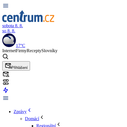
sobota 8. 8.
so 8. 8.
17°C
Internet
Firmy
Recepty
Slovníky
Přihlášení
Zprávy
Domácí
Regionální