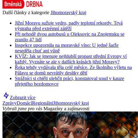
Další články z kategorie
Jihomoravský kraj
Jižní Moravu sužuje vedro, padly teplotní rekordy. Trvá
výstraha před extrémní zátěží
Při nehodě dvou autobusů u Oleksovic na Znojemsku se
zranilo 47 lidí
Inspekce upozornila na moravské víno: U jedné šarže
neseděla chuť ani vůně
KVÍZ: Jak se jmenuje nejhlubší propast střední Evropy ví
každý. Vyznáte se ale v dalších krásách jižní Moravy?
Řeka tehdy vydávala těla celé měsíce. Ze školního výletu na
Pálavu se domů nevrátily desítky dětí
Strážníci si chtěli ulehčit práci, konstatoval soud v kauze
přejetého bezdomovce
Zobrazit více
Zprávy
Domácí
Regionální
Jihomoravský kraj
Vybrali jsme pro vás
Magazíny a zajímavosti