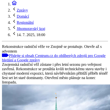
Zprávy
Domácí
Regionální
Jihomoravský kraj
14. 7. 2025, 18:00
Rekonstrukce radniční věže ve Znojmě se protahuje. Otevře až s
adventem
Přidejte si obsah Centrum.cz do oblíbených zdrojů pro Google
hledání a Google zprávy
Znojemská radniční věž zůstane i přes letní sezonu pro veřejnost
zavřená. Rekonstrukce se protáhla kvůli technickému stavu stavby i
chystané moderní expozici, která návštěvníkům přiblíží příběh téměř
šest set let staré dominanty. Otevření město plánuje na konec
listopadu.