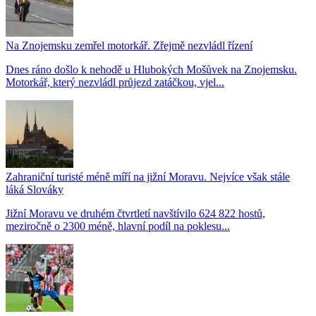
Na Znojemsku zemřel motorkář. Zřejmě nezvládl řízení
Dnes ráno došlo k nehodě u Hlubokých Mošůvek na Znojemsku.
Motorkář, který nezvládl průjezd zatáčkou, vjel...
Zahraniční turisté méně míří na jižní Moravu. Nejvíce však stále
láká Slováky
Jižní Moravu ve druhém čtvrtletí navštívilo 624 822 hostů,
meziročně o 2300 méně, hlavní podíl na poklesu...