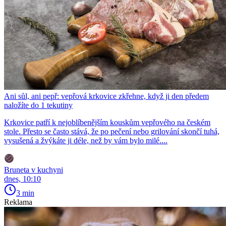
Ani sůl, ani pepř: vepřová krkovice zkřehne, když ji den předem
naložíte do 1 tekutiny
Krkovice patří k nejoblíbenějším kouskům vepřového na českém
stole. Přesto se často stává, že po pečení nebo grilování skončí tuhá,
vysušená a žvýkáte ji déle, než by vám bylo milé....
Bruneta v kuchyni
dnes, 10:10
3 min
Reklama