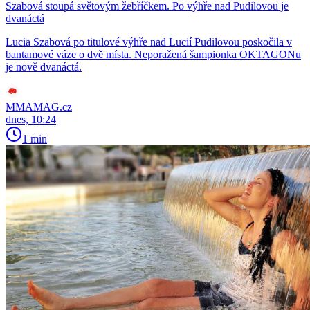
Szabová stoupá světovým žebříčkem. Po výhře nad Pudilovou je
dvanáctá
Lucia Szabová po titulové výhře nad Lucií Pudilovou poskočila v
bantamové váze o dvě místa. Neporažená šampionka OKTAGONu
je nově dvanáctá.
MMAMAG.cz
dnes, 10:24
1 min