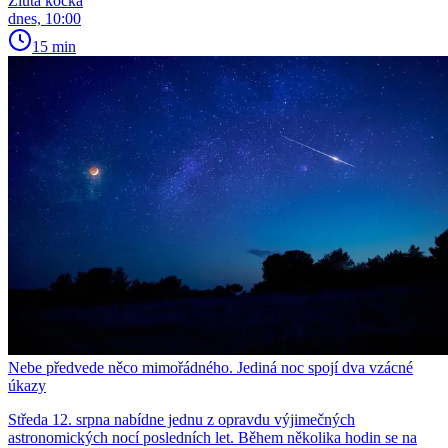
Žlutá kočka
dnes, 10:00
15 min
Nebe předvede něco mimořádného. Jediná noc spojí dva vzácné
úkazy
Středa 12. srpna nabídne jednu z opravdu výjimečných
astronomických nocí posledních let. Během několika hodin se na