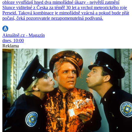
obloze vystřídají hned dva mimořádné úkazy - největší zatmění
Slunce viditelné z Česka za téměř 30 let a vrchol meteorického roje
Perseid. Taková kombinace je mimořádně vzácná a pokud bude přát
počasí, čeká pozorovatele nezapomenutelná podívaná.
Aktuálně.cz - Magazín
dnes, 10:00
Reklama