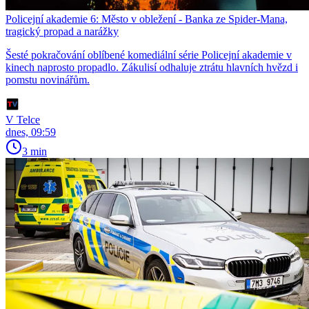
Policejní akademie 6: Město v obležení - Banka ze Spider-Mana,
tragický propad a narážky
Šesté pokračování oblíbené komediální série Policejní akademie v
kinech naprosto propadlo. Zákulisí odhaluje ztrátu hlavních hvězd i
pomstu novinářům.
V Telce
dnes, 09:59
3 min