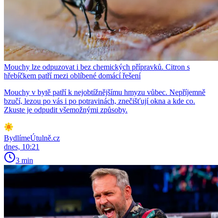
Mouchy lze odpuzovat i bez chemických přípravků. Citron s
hřebíčkem patří mezi oblíbené domácí řešení
Mouchy v bytě patří k nejobtížnějšímu hmyzu vůbec. Nepříjemně
bzučí, lezou po vás i po potravinách, znečišťují okna a kde co.
Zkuste je odpudit všemožnými způsoby.
BydlímeÚtulně.cz
dnes, 10:21
3 min