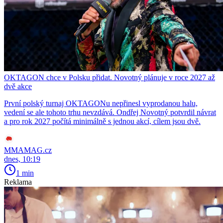
OKTAGON chce v Polsku přidat. Novotný plánuje v roce 2027 až
dvě akce
První polský turnaj OKTAGONu nepřinesl vyprodanou halu,
vedení se ale tohoto trhu nevzdává. Ondřej Novotný potvrdil návrat
a pro rok 2027 počítá minimálně s jednou akcí, cílem jsou dvě.
MMAMAG.cz
dnes, 10:19
1 min
Reklama