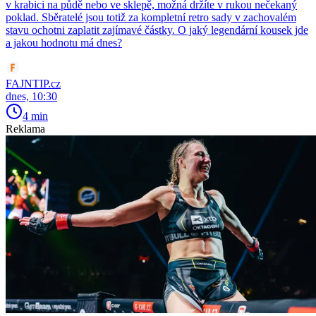
v krabici na půdě nebo ve sklepě, možná držíte v rukou nečekaný
poklad. Sběratelé jsou totiž za kompletní retro sady v zachovalém
stavu ochotni zaplatit zajímavé částky. O jaký legendární kousek jde
a jakou hodnotu má dnes?
FAJNTIP.cz
dnes, 10:30
4 min
Reklama