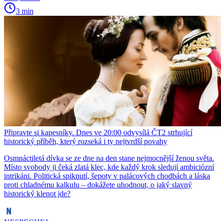
3 min
Připravte si kapesníky. Dnes ve 20:00 odvysílá ČT2 strhující
historický příběh, který rozseká i ty nejtvrdší povahy
Osmnáctiletá dívka se ze dne na den stane nejmocnější ženou světa.
Místo svobody ji čeká zlatá klec, kde každý krok sledují ambiciózní
intrikáni. Politická spiknutí, šepoty v palácových chodbách a láska
proti chladnému kalkulu – dokážete uhodnout, o jaký slavný
historický klenot jde?