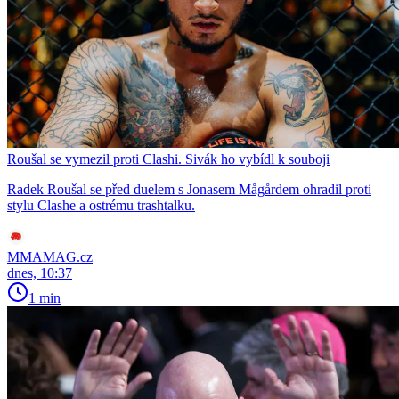
Roušal se vymezil proti Clashi. Sivák ho vybídl k souboji
Radek Roušal se před duelem s Jonasem Mågårdem ohradil proti
stylu Clashe a ostrému trashtalku.
MMAMAG.cz
dnes, 10:37
1 min