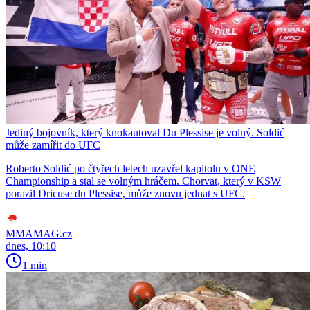
Jediný bojovník, který knokautoval Du Plessise je volný. Soldić
může zamířit do UFC
Roberto Soldić po čtyřech letech uzavřel kapitolu v ONE
Championship a stal se volným hráčem. Chorvat, který v KSW
porazil Dricuse du Plessise, může znovu jednat s UFC.
MMAMAG.cz
dnes, 10:10
1 min