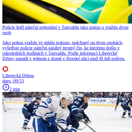
Policie šetří páteční pobodání v Tanvaldu jako pokus o vraždu dvou
osob
Jako pokus vraždu ve stádiu pokusu, spáchaný na dvou osobách,
vyšetřuje policie páteční násilný trestný čin, ke kterému došlo v
odpoledních hodinách v Tanvaldu. Podle informací Liberecké
Drbny napadl v jednom z domů v Horské ulici muž tři lidi nožem.
Liberecká Drbna
dnes, 09:53
2 min