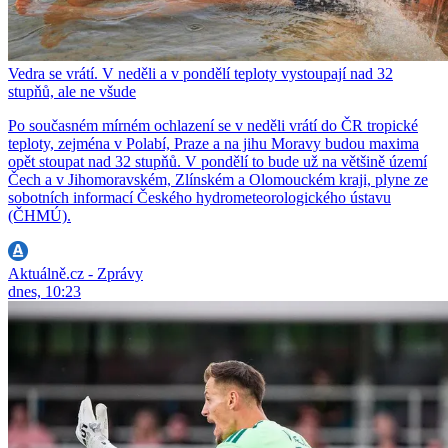
Vedra se vrátí. V neděli a v pondělí teploty vystoupají nad 32
stupňů, ale ne všude
Po současném mírném ochlazení se v neděli vrátí do ČR tropické
teploty, zejména v Polabí, Praze a na jihu Moravy budou maxima
opět stoupat nad 32 stupňů. V pondělí to bude už na většině území
Čech a v Jihomoravském, Zlínském a Olomouckém kraji, plyne ze
sobotních informací Českého hydrometeorologického ústavu
(ČHMÚ).
Aktuálně.cz - Zprávy
dnes, 10:23