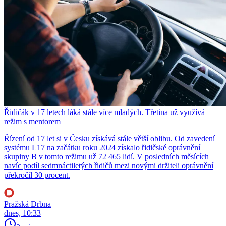
Řidičák v 17 letech láká stále více mladých. Třetina už využívá
režim s mentorem
Řízení od 17 let si v Česku získává stále větší oblibu. Od zavedení
systému L17 na začátku roku 2024 získalo řidičské oprávnění
skupiny B v tomto režimu už 72 465 lidí. V posledních měsících
navíc podíl sedmnáctiletých řidičů mezi novými držiteli oprávnění
překročil 30 procent.
Pražská Drbna
dnes, 10:33