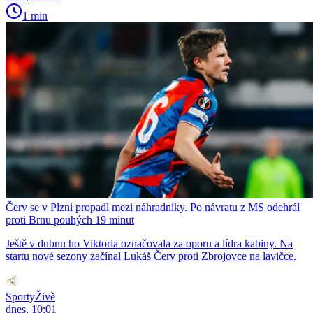
1 min
Červ se v Plzni propadl mezi náhradníky. Po návratu z MS odehrál
proti Brnu pouhých 19 minut
Ještě v dubnu ho Viktoria označovala za oporu a lídra kabiny. Na
startu nové sezony začínal Lukáš Červ proti Zbrojovce na lavičce.
SportyŽivě
dnes, 10:01