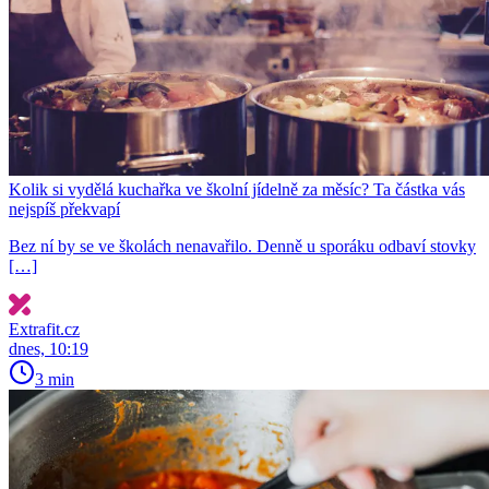
Kolik si vydělá kuchařka ve školní jídelně za měsíc? Ta částka vás
nejspíš překvapí
Bez ní by se ve školách nenavařilo. Denně u sporáku odbaví stovky
[…]
Extrafit.cz
dnes, 10:19
3 min