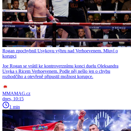
Rogan zpochybnil Usykovu výhru nad Verhoevenem. Mluví o
korupci
Joe Rogan se vrátil ke kontroverznímu konci duelu Oleksandra
Usyka s Ricem Verhoevenem. Podle něj nešlo jen o chybu
rozhodčího a otevřeně připustil možnost korupce.
MMAMAG.cz
dnes, 10:15
1 min