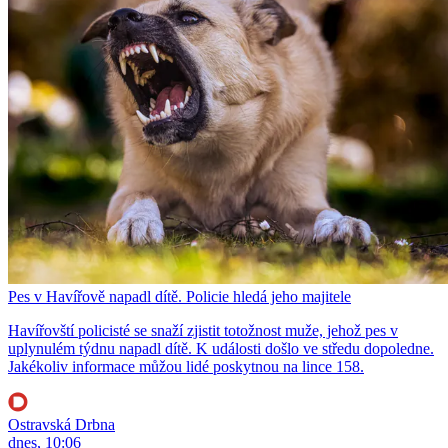
Pes v Havířově napadl dítě. Policie hledá jeho majitele
Havířovští policisté se snaží zjistit totožnost muže, jehož pes v
uplynulém týdnu napadl dítě. K události došlo ve středu dopoledne.
Jakékoliv informace můžou lidé poskytnou na lince 158.
Ostravská Drbna
dnes, 10:06