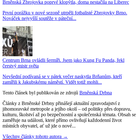
Brněnská Zbrojovka poprvé klopýtla, doma nestačila na Liberec
První porážku v nové sezoně utrpěli fotbalisté Zbrojovky Brno.
Nováček nejvyšší soutěže v páteční...
Centrum Brna ovládli šermíři. Jsem jako Kung Fu Panda, řekl
čerstvý mistr světa
Nevšední podívaná se v pátek večer naskytla Brňanům, kteří
zamířili k Jakubskému náměstí. Vidět totiž mohli...
Tento článek byl publikován ze zdrojů
Brněnská Drbna
Články z Brněnské Drbny přinášejí aktuální zpravodajství z
jihomoravské metropole a jejího okolí – od politiky přes dopravu,
kulturu, školství až po bezpečnostní a společenská témata. Obsah se
zaměřuje na události, které přímo ovlivňují každodenní život
místních obyvatel, ať už jde o nové...
Všechny články tohoto autora →