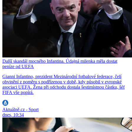
Další skandál mocného Infantina. Údajná milenka měla dostat
peníze od UEFA
Gianni Infantino, prezident Mezinárodní fotbalové federace, čelí
obvinění z poměru s podřízenou v době, kdy působil v evropské
asociaci UEFA. Žena při odchodu dostala šestimístnou částku, šéf
FIFA vše popírá.
Aktuálně.cz - Sport
dnes, 10:34