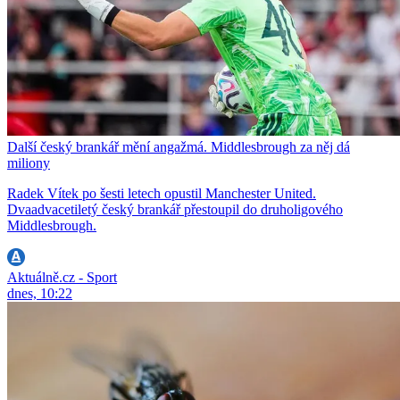
Další český brankář mění angažmá. Middlesbrough za něj dá
miliony
Radek Vítek po šesti letech opustil Manchester United.
Dvaadvacetiletý český brankář přestoupil do druholigového
Middlesbrough.
Aktuálně.cz - Sport
dnes, 10:22