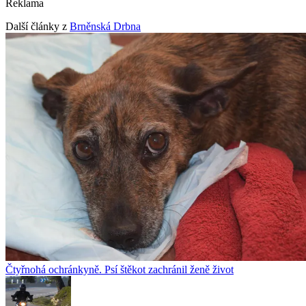
Reklama
Další články z
Brněnská Drbna
Čtyřnohá ochránkyně. Psí štěkot zachránil ženě život