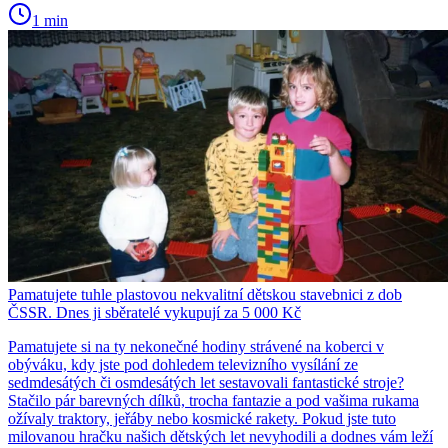
1 min
Pamatujete tuhle plastovou nekvalitní dětskou stavebnici z dob
ČSSR. Dnes ji sběratelé vykupují za 5 000 Kč
Pamatujete si na ty nekonečné hodiny strávené na koberci v
obýváku, kdy jste pod dohledem televizního vysílání ze
sedmdesátých či osmdesátých let sestavovali fantastické stroje?
Stačilo pár barevných dílků, trocha fantazie a pod vašima rukama
ožívaly traktory, jeřáby nebo kosmické rakety. Pokud jste tuto
milovanou hračku našich dětských let nevyhodili a dodnes vám leží