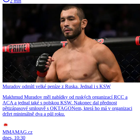
2 min
Muradov odmítl velké peníze z Ruska. Jednal i s KSW
Makhmud Muradov měl nabídky od ruských organizací RCC a
ACA a jednal také s polskou KSW. Nakonec dal přednost
pětizápasové smlouvě s OKTAGONem, která ho má v organizaci
držet minimálně dva a půl roku.
MMAMAG.cz
dnes, 10:30