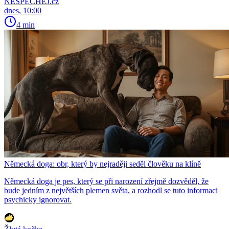
NESPECHEJ.cz
dnes, 10:00
4 min
Německá doga: obr, který by nejraději seděl člověku na klíně
Německá doga je pes, který se při narození zřejmě dozvěděl, že
bude jedním z největších plemen světa, a rozhodl se tuto informaci
psychicky ignorovat.