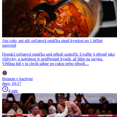
Ani cukr, ani sůl: rajčatová omáčka ztratí kyselost po 1 běžné
surovině
Domácí rajčatová omáčka umí pěkně zaskočit. Uvaříte ji přesně jako
vždycky, a najednou je nepříjemně kyselá, až štípe na jazyku.
Většina lidí v tu chvíli sáhne po cukru nebo přisolí....
Bruneta v kuchyni
dnes, 10:17
4 min