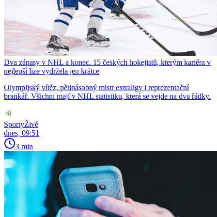
Dva zápasy v NHL a konec. 15 českých hokejistů, kterým kariéra v
nejlepší lize vydržela jen krátce
Olympijský vítěz, pětinásobný mistr extraligy i reprezentační
brankář. Všichni mají v NHL statistiku, která se vejde na dva řádky.
SportyŽivě
dnes, 09:51
3 min