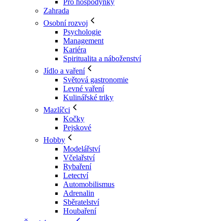
Pro hospodyňky
Zahrada
Osobní rozvoj
Psychologie
Management
Kariéra
Spiritualita a náboženství
Jídlo a vaření
Světová gastronomie
Levné vaření
Kulinářské triky
Mazlíčci
Kočky
Pejskové
Hobby
Modelářství
Včelařství
Rybaření
Letectví
Automobilismus
Adrenalin
Sběratelství
Houbaření