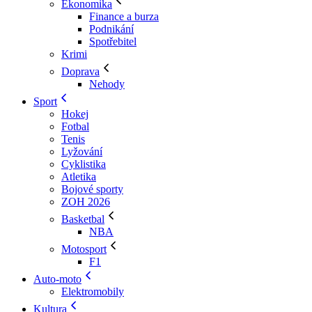
Ekonomika
Finance a burza
Podnikání
Spotřebitel
Krimi
Doprava
Nehody
Sport
Hokej
Fotbal
Tenis
Lyžování
Cyklistika
Atletika
Bojové sporty
ZOH 2026
Basketbal
NBA
Motosport
F1
Auto-moto
Elektromobily
Kultura