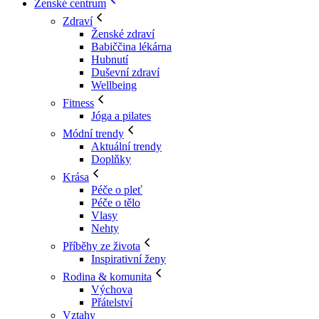
Ženské centrum
Zdraví
Ženské zdraví
Babiččina lékárna
Hubnutí
Duševní zdraví
Wellbeing
Fitness
Jóga a pilates
Módní trendy
Aktuální trendy
Doplňky
Krása
Péče o pleť
Péče o tělo
Vlasy
Nehty
Příběhy ze života
Inspirativní ženy
Rodina & komunita
Výchova
Přátelství
Vztahy