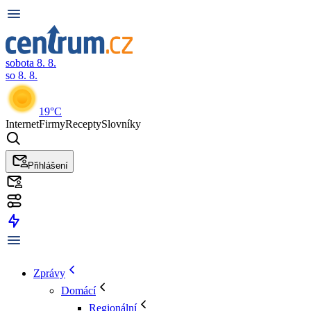
sobota 8. 8.
so 8. 8.
19°C
Internet
Firmy
Recepty
Slovníky
Přihlášení
Zprávy
Domácí
Regionální