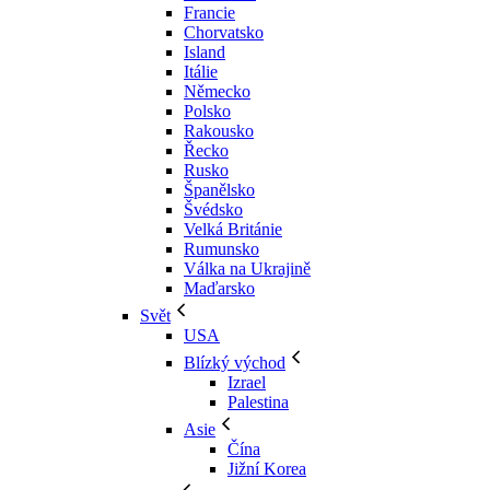
Francie
Chorvatsko
Island
Itálie
Německo
Polsko
Rakousko
Řecko
Rusko
Španělsko
Švédsko
Velká Británie
Rumunsko
Válka na Ukrajině
Maďarsko
Svět
USA
Blízký východ
Izrael
Palestina
Asie
Čína
Jižní Korea