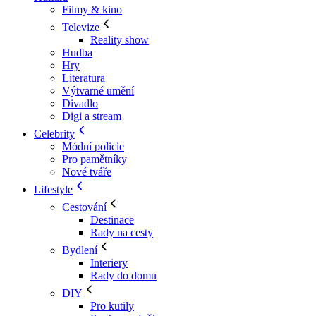
Filmy & kino
Televize
Reality show
Hudba
Hry
Literatura
Výtvarné umění
Divadlo
Digi a stream
Celebrity
Módní policie
Pro pamětníky
Nové tváře
Lifestyle
Cestování
Destinace
Rady na cesty
Bydlení
Interiery
Rady do domu
DIY
Pro kutily