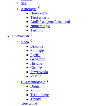
Sex
Astrologie
Horoskopy
Tarot a karty
Andělé a tajemná znamení
Numerologie
Tajemno
Zajímavosti
Věda
Biologie
Ekologie
Fyzika
Geografie
Historie
Chemie
Jazykověda
Vesmír
IT a technologie
Digital
Mobil
Technologie
Trendy
True crime