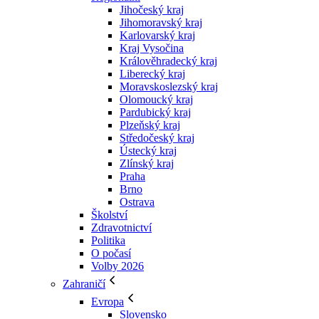
Jihočeský kraj
Jihomoravský kraj
Karlovarský kraj
Kraj Vysočina
Králověhradecký kraj
Liberecký kraj
Moravskoslezský kraj
Olomoucký kraj
Pardubický kraj
Plzeňský kraj
Středočeský kraj
Ústecký kraj
Zlínský kraj
Praha
Brno
Ostrava
Školství
Zdravotnictví
Politika
O počasí
Volby 2026
Zahraničí
Evropa
Slovensko