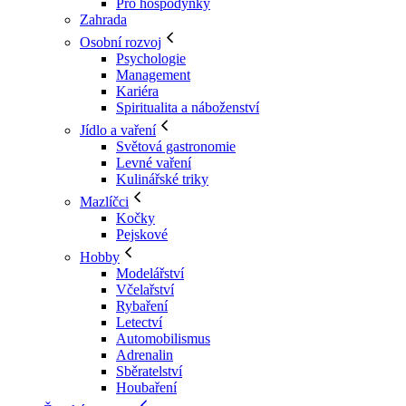
Pro hospodyňky
Zahrada
Osobní rozvoj
Psychologie
Management
Kariéra
Spiritualita a náboženství
Jídlo a vaření
Světová gastronomie
Levné vaření
Kulinářské triky
Mazlíčci
Kočky
Pejskové
Hobby
Modelářství
Včelařství
Rybaření
Letectví
Automobilismus
Adrenalin
Sběratelství
Houbaření