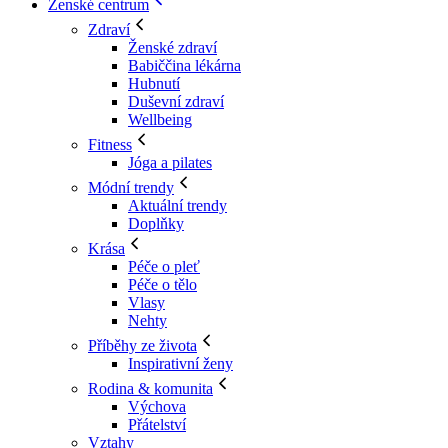
Ženské centrum
Zdraví
Ženské zdraví
Babiččina lékárna
Hubnutí
Duševní zdraví
Wellbeing
Fitness
Jóga a pilates
Módní trendy
Aktuální trendy
Doplňky
Krása
Péče o pleť
Péče o tělo
Vlasy
Nehty
Příběhy ze života
Inspirativní ženy
Rodina & komunita
Výchova
Přátelství
Vztahy