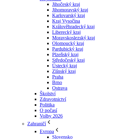
Jihočeský kraj
Jihomoravský kraj
Karlovarský kraj
Kraj Vysočina
Králověhradecký kraj
Liberecký kraj
Moravskoslezský kraj
Olomoucký kraj
Pardubický kraj
Plzeňský kraj
Středočeský kraj
Ústecký kraj
Zlínský kraj
Praha
Brno
Ostrava
Školství
Zdravotnictví
Politika
O počasí
Volby 2026
Zahraničí
Evropa
Slovensko