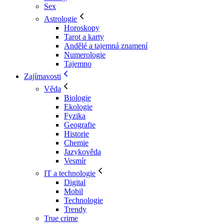
Sex
Astrologie
Horoskopy
Tarot a karty
Andělé a tajemná znamení
Numerologie
Tajemno
Zajímavosti
Věda
Biologie
Ekologie
Fyzika
Geografie
Historie
Chemie
Jazykověda
Vesmír
IT a technologie
Digital
Mobil
Technologie
Trendy
True crime