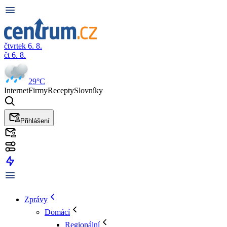
čtvrtek 6. 8.
čt 6. 8.
29°C
Internet
Firmy
Recepty
Slovníky
Přihlášení
Zprávy
Domácí
Regionální