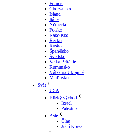
Francie
Chorvatsko
Island
Itálie
Německo
Polsko
Rakousko
Řecko
Rusko
Španělsko
Švédsko
Velká Británie
Rumunsko
Válka na Ukrajině
Maďarsko
Svět
USA
Blízký východ
Izrael
Palestina
Asie
Čína
Jižní Korea