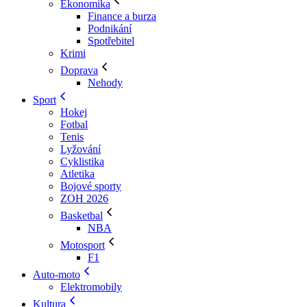
Ekonomika
Finance a burza
Podnikání
Spotřebitel
Krimi
Doprava
Nehody
Sport
Hokej
Fotbal
Tenis
Lyžování
Cyklistika
Atletika
Bojové sporty
ZOH 2026
Basketbal
NBA
Motosport
F1
Auto-moto
Elektromobily
Kultura