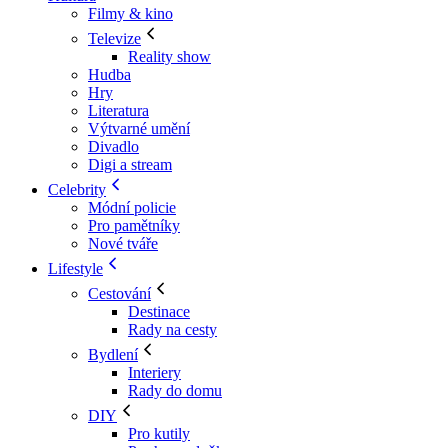
Filmy & kino
Televize
Reality show
Hudba
Hry
Literatura
Výtvarné umění
Divadlo
Digi a stream
Celebrity
Módní policie
Pro pamětníky
Nové tváře
Lifestyle
Cestování
Destinace
Rady na cesty
Bydlení
Interiery
Rady do domu
DIY
Pro kutily