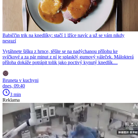
Babiččin trik na knedlíky: stačí 1 lžíce navíc a už se vám nikdy
nesrazí
Vytáhnete šišku z hrnce, těšíte se na nadýchanou přílohu ke
svíčkové a za pár minut z ní je splasklý gumový váleček. Málokterá
příloha dokáže potrápit tolik jako poctivý kynutý knedlík....
Bruneta v kuchyni
dnes, 09:40
3 min
Reklama