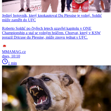
Jediný bojovník, který knokautoval Du Plessise je volný. Soldić
může zamířit do UFC
Roberto Soldić po čtyřech letech uzavřel kapitolu v ONE
Championship a stal se volným hráčem. Chorvat, který v KSW
porazil Dricuse du Plessise, může znovu jednat s UFC.
MMAMAG.cz
dnes, 10:10
1 min