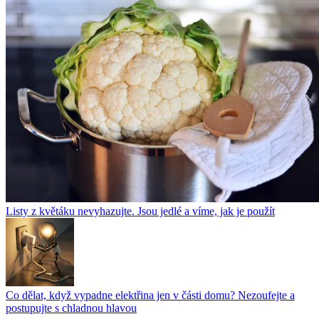
Listy z květáku nevyhazujte. Jsou jedlé a víme, jak je použít
Co dělat, když vypadne elektřina jen v části domu? Nezoufejte a
postupujte s chladnou hlavou