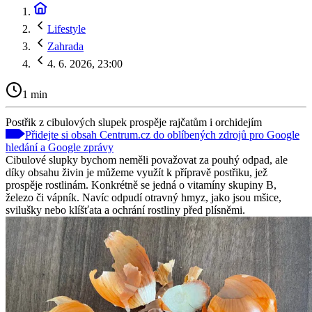
Lifestyle
Zahrada
4. 6. 2026, 23:00
1 min
Postřik z cibulových slupek prospěje rajčatům i orchidejím
Přidejte si obsah Centrum.cz do oblíbených zdrojů pro Google
hledání a Google zprávy
Cibulové slupky bychom neměli považovat za pouhý odpad, ale
díky obsahu živin je můžeme využít k přípravě postřiku, jež
prospěje rostlinám. Konkrétně se jedná o vitamíny skupiny B,
železo či vápník. Navíc odpudí otravný hmyz, jako jsou mšice,
svilušky nebo klíšťata a ochrání rostliny před plísněmi.