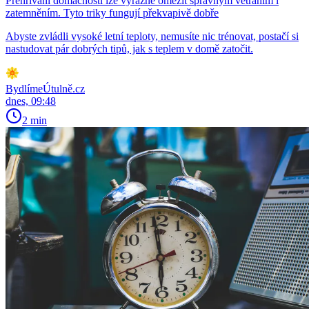
Přehřívání domácnosti lze výrazně omezit správným větráním i
zatemněním. Tyto triky fungují překvapivě dobře
Abyste zvládli vysoké letní teploty, nemusíte nic trénovat, postačí si
nastudovat pár dobrých tipů, jak s teplem v domě zatočit.
BydlímeÚtulně.cz
dnes, 09:48
2 min