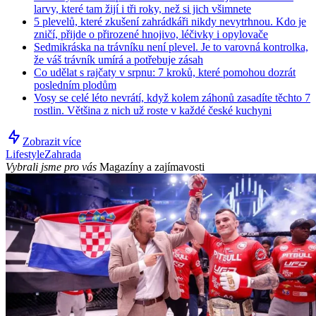
larvy, které tam žijí i tři roky, než si jich všimnete
5 plevelů, které zkušení zahrádkáři nikdy nevytrhnou. Kdo je
zničí, přijde o přirozené hnojivo, léčivky i opylovače
Sedmikráska na trávníku není plevel. Je to varovná kontrolka,
že váš trávník umírá a potřebuje zásah
Co udělat s rajčaty v srpnu: 7 kroků, které pomohou dozrát
posledním plodům
Vosy se celé léto nevrátí, když kolem záhonů zasadíte těchto 7
rostlin. Většina z nich už roste v každé české kuchyni
Zobrazit více
Lifestyle
Zahrada
Vybrali jsme pro vás
Magazíny a zajímavosti