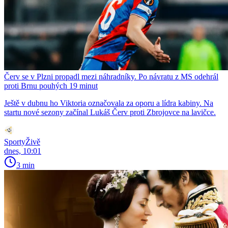
Červ se v Plzni propadl mezi náhradníky. Po návratu z MS odehrál
proti Brnu pouhých 19 minut
Ještě v dubnu ho Viktoria označovala za oporu a lídra kabiny. Na
startu nové sezony začínal Lukáš Červ proti Zbrojovce na lavičce.
SportyŽivě
dnes, 10:01
3 min