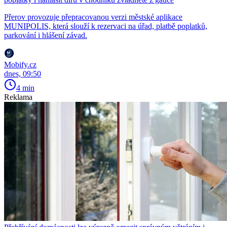
Přerov provozuje přepracovanou verzi městské aplikace
MUNIPOLIS, která slouží k rezervaci na úřad, platbě poplatků,
parkování i hlášení závad.
Mobify.cz
dnes, 09:50
4 min
Reklama