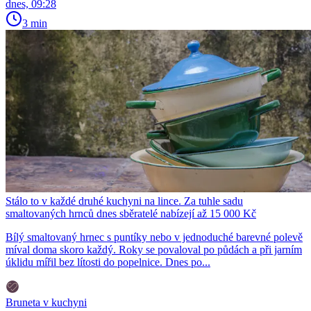
dnes, 09:28
3 min
Stálo to v každé druhé kuchyni na lince. Za tuhle sadu
smaltovaných hrnců dnes sběratelé nabízejí až 15 000 Kč
Bílý smaltovaný hrnec s puntíky nebo v jednoduché barevné polevě
míval doma skoro každý. Roky se povaloval po půdách a při jarním
úklidu mířil bez lítosti do popelnice. Dnes po...
Bruneta v kuchyni