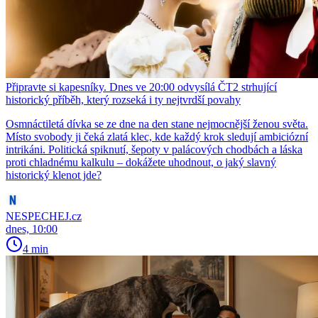
Připravte si kapesníky. Dnes ve 20:00 odvysílá ČT2 strhující
historický příběh, který rozseká i ty nejtvrdší povahy
Osmnáctiletá dívka se ze dne na den stane nejmocnější ženou světa.
Místo svobody ji čeká zlatá klec, kde každý krok sledují ambiciózní
intrikáni. Politická spiknutí, šepoty v palácových chodbách a láska
proti chladnému kalkulu – dokážete uhodnout, o jaký slavný
historický klenot jde?
NESPECHEJ.cz
dnes, 10:00
4 min