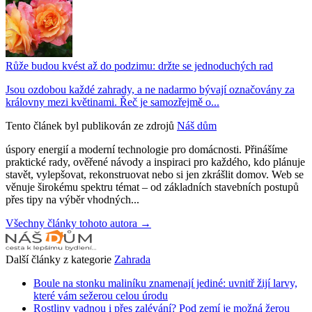
Růže budou kvést až do podzimu: držte se jednoduchých rad
Jsou ozdobou každé zahrady, a ne nadarmo bývají označovány za
královny mezi květinami. Řeč je samozřejmě o...
Tento článek byl publikován ze zdrojů
Náš dům
úspory energií a moderní technologie pro domácnosti. Přinášíme
praktické rady, ověřené návody a inspiraci pro každého, kdo plánuje
stavět, vylepšovat, rekonstruovat nebo si jen zkrášlit domov. Web se
věnuje širokému spektru témat – od základních stavebních postupů
přes tipy na výběr vhodných...
Všechny články tohoto autora →
Další články z kategorie
Zahrada
Boule na stonku maliníku znamenají jediné: uvnitř žijí larvy,
které vám sežerou celou úrodu
Rostliny vadnou i přes zalévání? Pod zemí je možná žerou