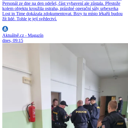
Personál ze dne na den odešel, část vybavení ale zůstala. Přestože
kolem objektu kroužila ostraha, prázdné operační sály urbexerka
Lost in Time dokázala zdokumentovat. Brzy tu místo lékařů budou
žít lidé. Tohle je její svědectví.
Aktuálně.cz - Magazín
dnes, 09:15