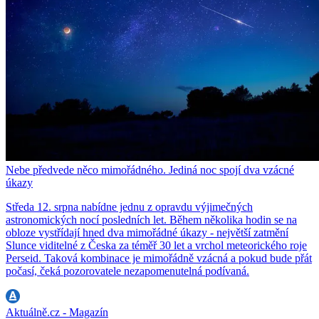
Nebe předvede něco mimořádného. Jediná noc spojí dva vzácné
úkazy
Středa 12. srpna nabídne jednu z opravdu výjimečných
astronomických nocí posledních let. Během několika hodin se na
obloze vystřídají hned dva mimořádné úkazy - největší zatmění
Slunce viditelné z Česka za téměř 30 let a vrchol meteorického roje
Perseid. Taková kombinace je mimořádně vzácná a pokud bude přát
počasí, čeká pozorovatele nezapomenutelná podívaná.
Aktuálně.cz - Magazín