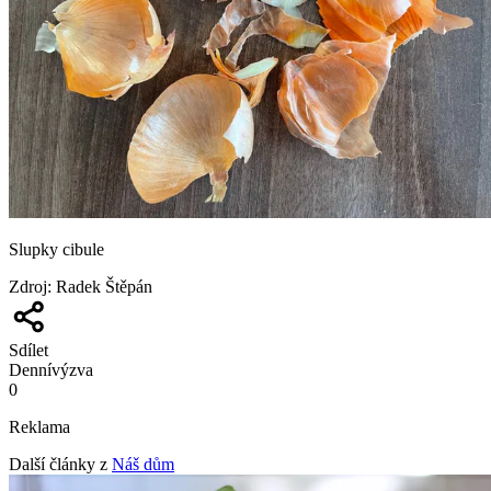
Slupky cibule
Zdroj
:
Radek Štěpán
Sdílet
Denní
výzva
0
Reklama
Další články z
Náš dům