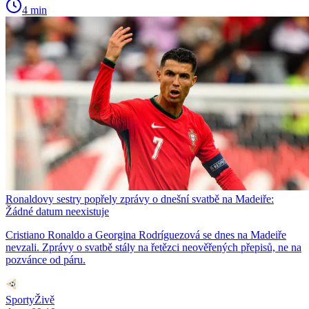
4 min
Ronaldovy sestry popřely zprávy o dnešní svatbě na Madeiře:
Žádné datum neexistuje
Cristiano Ronaldo a Georgina Rodríguezová se dnes na Madeiře
nevzali. Zprávy o svatbě stály na řetězci neověřených přepisů, ne na
pozvánce od páru.
SportyŽivě