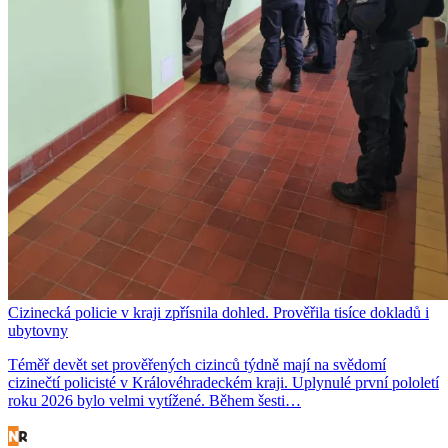
Cizinecká policie v kraji zpřísnila dohled. Prověřila tisíce dokladů i
ubytovny
Téměř devět set prověřených cizinců týdně mají na svědomí
cizinečtí policisté v Královéhradeckém kraji. Uplynulé první pololetí
roku 2026 bylo velmi vytížené. Během šesti…