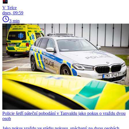
V Telce
dnes, 09:59
3 min
Policie šetří páteční pobodání v Tanvaldu jako pokus o vraždu dvou
osob
Jako pokus vraždu ve stádiu pokusu, spáchaný na dvou osobách,