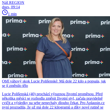
Náš REGION
dnes, 09:14
1 min
Obří váhový skok Lucie Polišenské: Má dole 22 kilo a popsala, jak
se jí změnilo tělo
Lucie Polišenská (40) prochází výraznou životní proměnou. Před
několika měsíci se rozhodla změnit životní styl, začala pravidelně
cvičit a výsledky na sebe nenechaly dlouho čekat. Pro Aplausin.cz
nyní prozradila, že už má dole 22 kilogramů a díky nové rutině se