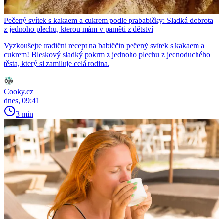
Pečený svítek s kakaem a cukrem podle prababičky: Sladká dobrota
z jednoho plechu, kterou mám v paměti z dětství
Vyzkoušejte tradiční recept na babiččin pečený svítek s kakaem a
cukrem! Bleskový sladký pokrm z jednoho plechu z jednoduchého
těsta, který si zamiluje celá rodina.
Cooky.cz
dnes, 09:41
3 min