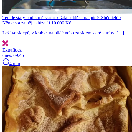
Tenhle starý budík má skoro každá babička na půdě. Sběratelé z
Německa za něj nabízejí i 10 000 Kč
Leží ve sklepě, v krabici na půdě nebo za sklem staré vitríny. […]
Extrafit.cz
dnes, 09:45
4 min