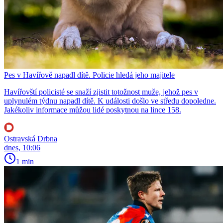
Pes v Havířově napadl dítě. Policie hledá jeho majitele
Havířovští policisté se snaží zjistit totožnost muže, jehož pes v
uplynulém týdnu napadl dítě. K události došlo ve středu dopoledne.
Jakékoliv informace můžou lidé poskytnou na lince 158.
Ostravská Drbna
dnes, 10:06
1 min