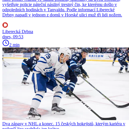
vyšetřuje policie páteční násilný trestný čin, ke kterému došlo v
odpoledních hodinách v Tanvaldu. Podle informací Liberecké
Drbny napadl v jednom z domů v Horské ulici muž tři lidi nožem.
Liberecká Drbna
dnes, 09:53
2 min
Dva zápasy v NHL a konec. 15 českých hokejistů, kterým kariéra v
nejlepší lize vydržela jen krátce