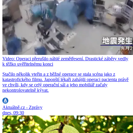
Video: Operaci přerušilo náhlé zemětřesení. Drastické záběry vedly
k těžko uvěřitelnému konci
Stačilo několik vteřin a z běžné operace se stala scéna jako z
katastrofického filmu. Japonští lékaři zahájili operaci pacienta právě
ve chvíli, kdy se celý operační sál a jeho mobiliář začaly
nekontrolovatelně kývat.
Aktuálně.cz - Zprávy
dnes, 09:30