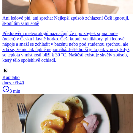
Ani ledové pití, ani sprcha: Nejlepší způsob zchlazení Češi ignorují,
škodí tím sami sobě
Předpovědi meteorologů naznačují, že i po zbytek srpna bude
(nejen) v Česku hlavně horko. Češi kupují ventilátory, pijí ledové
nápoje a snaží se zchladit v bazénu nebo pod studenou sprchou, ale
zdá se, že nic tak úplně nepomáhá. Ještě horší je to pak v noci, když
se teplota v místnosti blíží k 30 °C. Naštěstí existuje skvělý způsob,
který tělo spolehlivě ochladí.
Kapitalio
dnes, 09:40
3 min