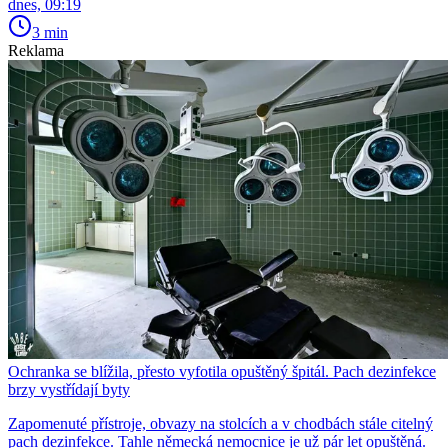
dnes, 09:19
3 min
Reklama
Ochranka se blížila, přesto vyfotila opuštěný špitál. Pach dezinfekce
brzy vystřídají byty
Zapomenuté přístroje, obvazy na stolcích a v chodbách stále citelný
pach dezinfekce. Tahle německá nemocnice je už pár let opuštěná.