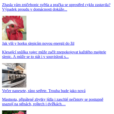
Zhasla vám zničehonic světla a pračka se uprostřed cyklu zastavila?
Výpadek proudu v domácnosti dokáže...
Jak vlít v horku slepicím novou energii do žil
Klesající snůška vajec může začít znepokojovat každého majitele
slepic. A může se to stát i v souvislosti s...
Večer nanesete, ráno setřete. Trouba bude jako nová
Mastnota, připálené zbytky jídla i zaschlé nečistoty se postupně
usazují na stěnách, roštech i dvířkách....