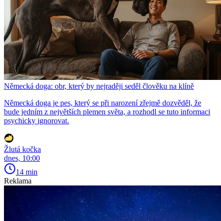
Německá doga: obr, který by nejraději seděl člověku na klíně
Německá doga je pes, který se při narození zřejmě dozvěděl, že
bude jedním z největších plemen světa, a rozhodl se tuto informaci
psychicky ignorovat.
Žlutá kočka
dnes, 10:00
14 min
Reklama