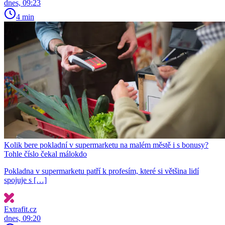
dnes, 09:23
4 min
Kolik bere pokladní v supermarketu na malém městě i s bonusy?
Tohle číslo čekal málokdo
Pokladna v supermarketu patří k profesím, které si většina lidí
spojuje s […]
Extrafit.cz
dnes, 09:20