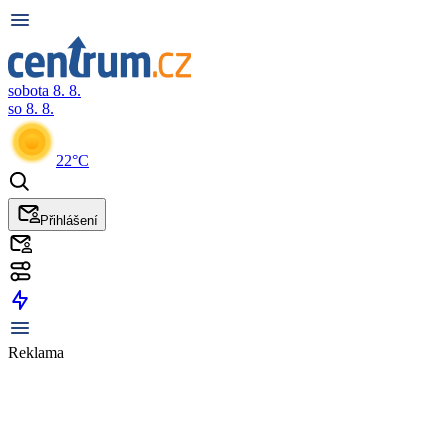
sobota 8. 8.
so 8. 8.
22°C
Přihlášení
Reklama