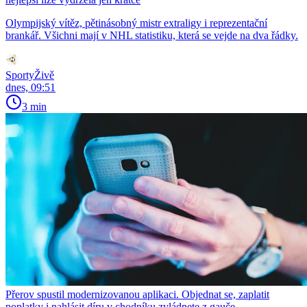
Olympijský vítěz, pětinásobný mistr extraligy i reprezentační
brankář. Všichni mají v NHL statistiku, která se vejde na dva řádky.
SportyŽivě
dnes, 09:51
3 min
Přerov spustil modernizovanou aplikaci. Objednat se, zaplatit
poplatky i nahlásit díru v chodníku zvládnete z gauče