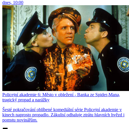
dnes, 10:00
Policejní akademie 6: Město v obležení - Banka ze Spider-Mana,
tragický propad a narážky
Šesté pokračování oblíbené komediální série Policejní akademie v
kinech naprosto propadlo. Zákulisí odhaluje ztrátu hlavních hvězd i
pomstu novinářům.