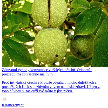
Zdravotní výhody konzumace vlašských ořechů. Odborník
prozradil, na co všechno mají vliv
Proč jíst vlašské ořechy? Protože obsahují mnoho důležitých a
prospěšných látek s pozitivním vlivem na lidské zdraví. Už jen z
toho důvodu si zaslouží své místo v jídelníčku.
Krasnezeny.eu