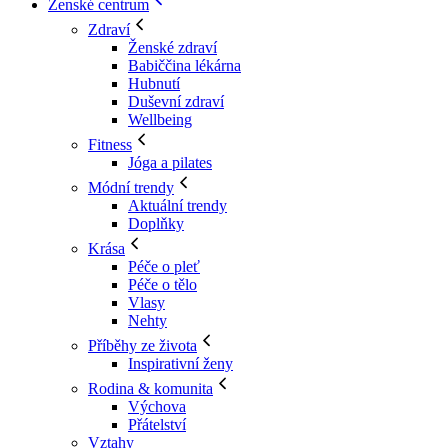
Ženské centrum
Zdraví
Ženské zdraví
Babiččina lékárna
Hubnutí
Duševní zdraví
Wellbeing
Fitness
Jóga a pilates
Módní trendy
Aktuální trendy
Doplňky
Krása
Péče o pleť
Péče o tělo
Vlasy
Nehty
Příběhy ze života
Inspirativní ženy
Rodina & komunita
Výchova
Přátelství
Vztahy