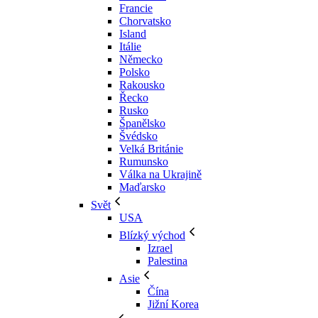
Francie
Chorvatsko
Island
Itálie
Německo
Polsko
Rakousko
Řecko
Rusko
Španělsko
Švédsko
Velká Británie
Rumunsko
Válka na Ukrajině
Maďarsko
Svět
USA
Blízký východ
Izrael
Palestina
Asie
Čína
Jižní Korea