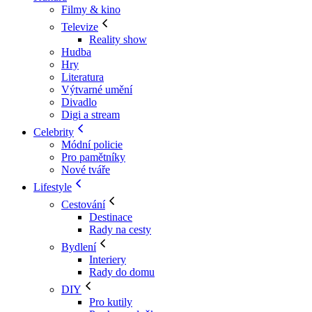
Filmy & kino
Televize
Reality show
Hudba
Hry
Literatura
Výtvarné umění
Divadlo
Digi a stream
Celebrity
Módní policie
Pro pamětníky
Nové tváře
Lifestyle
Cestování
Destinace
Rady na cesty
Bydlení
Interiery
Rady do domu
DIY
Pro kutily