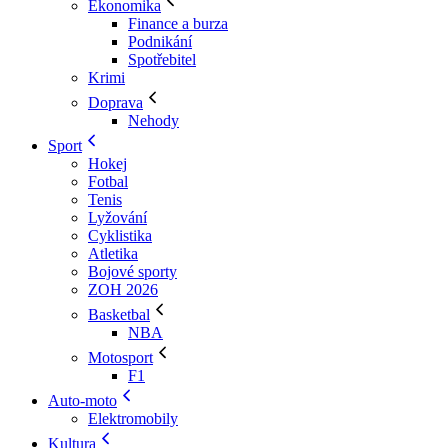
Ekonomika
Finance a burza
Podnikání
Spotřebitel
Krimi
Doprava
Nehody
Sport
Hokej
Fotbal
Tenis
Lyžování
Cyklistika
Atletika
Bojové sporty
ZOH 2026
Basketbal
NBA
Motosport
F1
Auto-moto
Elektromobily
Kultura