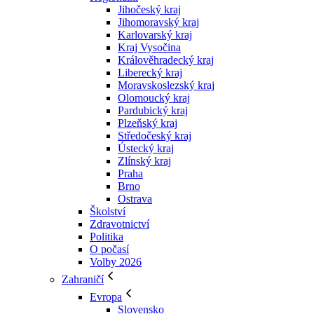
Jihočeský kraj
Jihomoravský kraj
Karlovarský kraj
Kraj Vysočina
Králověhradecký kraj
Liberecký kraj
Moravskoslezský kraj
Olomoucký kraj
Pardubický kraj
Plzeňský kraj
Středočeský kraj
Ústecký kraj
Zlínský kraj
Praha
Brno
Ostrava
Školství
Zdravotnictví
Politika
O počasí
Volby 2026
Zahraničí
Evropa
Slovensko