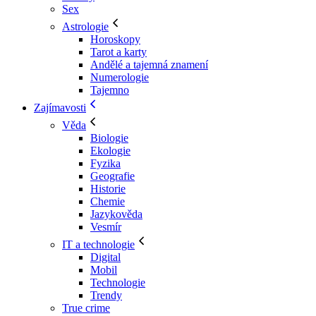
Sex
Astrologie
Horoskopy
Tarot a karty
Andělé a tajemná znamení
Numerologie
Tajemno
Zajímavosti
Věda
Biologie
Ekologie
Fyzika
Geografie
Historie
Chemie
Jazykověda
Vesmír
IT a technologie
Digital
Mobil
Technologie
Trendy
True crime