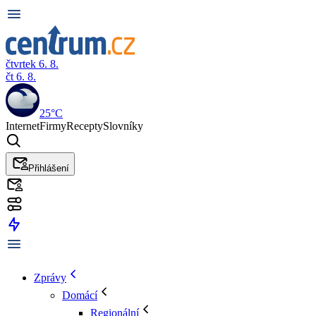
čtvrtek 6. 8.
čt 6. 8.
25°C
Internet
Firmy
Recepty
Slovníky
Přihlášení
Zprávy
Domácí
Regionální