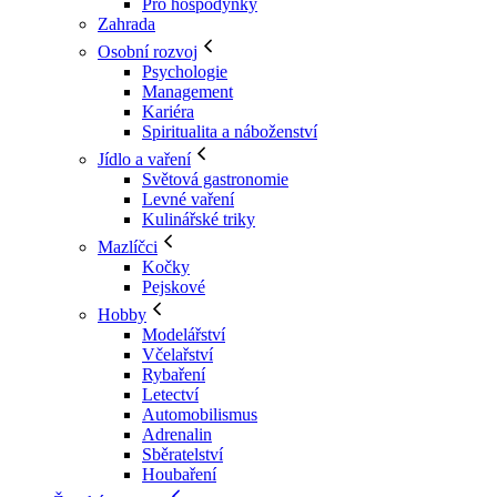
Pro hospodyňky
Zahrada
Osobní rozvoj
Psychologie
Management
Kariéra
Spiritualita a náboženství
Jídlo a vaření
Světová gastronomie
Levné vaření
Kulinářské triky
Mazlíčci
Kočky
Pejskové
Hobby
Modelářství
Včelařství
Rybaření
Letectví
Automobilismus
Adrenalin
Sběratelství
Houbaření