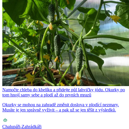
Namočte chleba do kbelíku a přidejte půl lahvičky jódu. Okurky po
tom hnojí samy sebe a plodí až do prvních mrazů
Okurky se mohou na zahradě změnit doslova v plodící nezmary.
Musíte je jen správně vyživit – a pak už se jen těšit z výsledků.
Chalupáři-Zahrádkáři