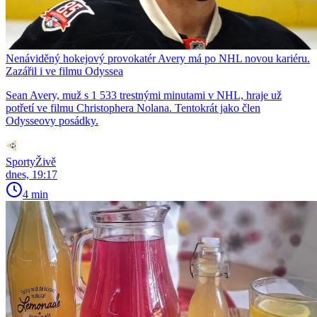
Nenáviděný hokejový provokatér Avery má po NHL novou kariéru.
Zazářil i ve filmu Odyssea
Sean Avery, muž s 1 533 trestnými minutami v NHL, hraje už
potřetí ve filmu Christophera Nolana. Tentokrát jako člen
Odysseovy posádky.
SportyŽivě
dnes, 19:17
4 min