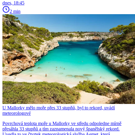
dnes, 18:45
2 min
U Mallorky mělo moře přes 33 stupňů, byl to rekord, uvádí
meteorologové
Povrchová teplota moře u Mallorky ve středu odpoledne mírně
přesáhla 33 stupňů a tím zaznamenala nový španělský rekord.
Uvedla to ve čtvrtek meteorologická služba Aemet, která