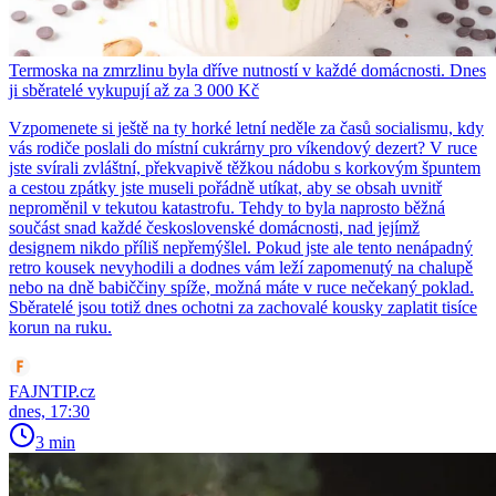
Termoska na zmrzlinu byla dříve nutností v každé domácnosti. Dnes
ji sběratelé vykupují až za 3 000 Kč
Vzpomenete si ještě na ty horké letní neděle za časů socialismu, kdy
vás rodiče poslali do místní cukrárny pro víkendový dezert? V ruce
jste svírali zvláštní, překvapivě těžkou nádobu s korkovým špuntem
a cestou zpátky jste museli pořádně utíkat, aby se obsah uvnitř
neproměnil v tekutou katastrofu. Tehdy to byla naprosto běžná
součást snad každé československé domácnosti, nad jejímž
designem nikdo příliš nepřemýšlel. Pokud jste ale tento nenápadný
retro kousek nevyhodili a dodnes vám leží zapomenutý na chalupě
nebo na dně babiččiny spíže, možná máte v ruce nečekaný poklad.
Sběratelé jsou totiž dnes ochotni za zachovalé kousky zaplatit tisíce
korun na ruku.
FAJNTIP.cz
dnes, 17:30
3 min