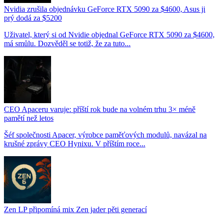
Nvidia zrušila objednávku GeForce RTX 5090 za $4600, Asus ji
prý dodá za $5200
Uživatel, který si od Nvidie objednal GeForce RTX 5090 za $4600,
má smůlu. Dozvěděl se totiž, že za tuto...
CEO Apaceru varuje: příští rok bude na volném trhu 3× méně
pamětí než letos
Šéf společnosti Apacer, výrobce paměťových modulů, navázal na
krušné zprávy CEO Hynixu. V příštím roce...
Zen LP připomíná mix Zen jader pěti generací