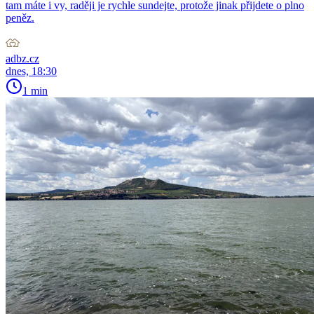
tam máte i vy, raději je rychle sundejte, protože jinak přijdete o plno
peněz.
adbz.cz
dnes, 18:30
1 min