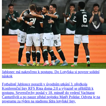
Jablonec má nakročeno k postupu. Do Lotyšska si poveze solidní
náskok
Fotbalisté Jablonce porazili v úvodním utkání 3. předkola
Konferenční ligy RFS Riga doma 2:0 a výrazně se přiblížili k
postupu. Severočechy poslal v 18. minutě do vedení Vachtang
Čanturišvili a po pauze přidal pojistku Matěj Polidar. Odveta je na
programu za týden na stadionu lídra lotyšské ligy.