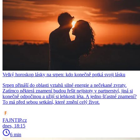
Velký horoskop lásky na srpen: kdo konečně potká svoji lásku
Srpen přináší do oblasti vztahů silné energie a nečekané zvraty.
Zatímco některá znamení budou řešit nejistoty v partnerství, jiná si
konečně odpočinou a užijí si lehkosti léta. A jedno šťastné znamení?
To má před sebou setkání, které změní celý život.
FAJNTIP.cz
dnes, 18:15
6 min