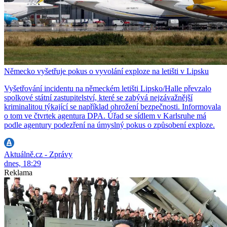
Německo vyšetřuje pokus o vyvolání exploze na letišti v Lipsku
Vyšetřování incidentu na německém letišti Lipsko/Halle převzalo
spolkové státní zastupitelství, které se zabývá nejzávažnější
kriminalitou týkající se například ohrožení bezpečnosti. Informovala
o tom ve čtvrtek agentura DPA. Úřad se sídlem v Karlsruhe má
podle agentury podezření na úmyslný pokus o způsobení exploze.
Aktuálně.cz - Zprávy
dnes, 18:29
Reklama