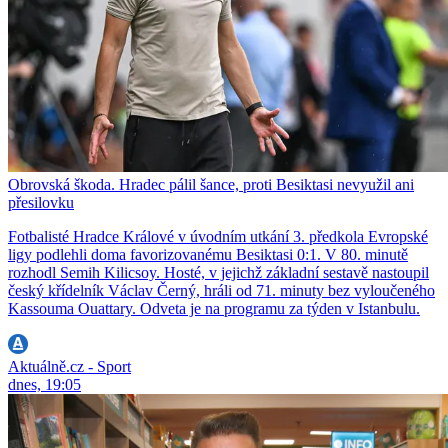
Obrovská škoda. Hradec pálil šance, proti Besiktasi nevyužil ani
přesilovku
Fotbalisté Hradce Králové v úvodním utkání 3. předkola Evropské
ligy podlehli doma favorizovanému Besiktasi 0:1. V 80. minutě
rozhodl Semih Kilicsoy. Hosté, v jejichž základní sestavě nastoupil
český křídelník Václav Černý, hráli od 71. minuty bez vyloučeného
Kassouma Ouattary. Odveta je na programu za týden v Istanbulu.
Aktuálně.cz - Sport
dnes, 19:05