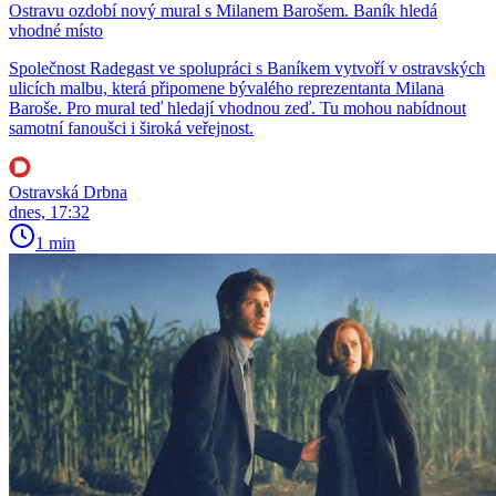
Ostravu ozdobí nový mural s Milanem Barošem. Baník hledá
vhodné místo
Společnost Radegast ve spolupráci s Baníkem vytvoří v ostravských
ulicích malbu, která připomene bývalého reprezentanta Milana
Baroše. Pro mural teď hledají vhodnou zeď. Tu mohou nabídnout
samotní fanoušci i široká veřejnost.
Ostravská Drbna
dnes, 17:32
1 min