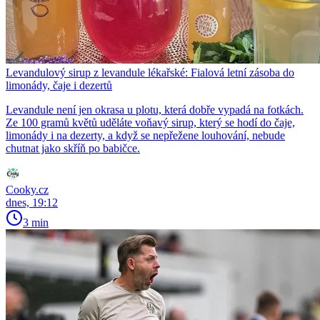
Levandulový sirup z levandule lékařské: Fialová letní zásoba do
limonády, čaje i dezertů
Levandule není jen okrasa u plotu, která dobře vypadá na fotkách.
Ze 100 gramů květů uděláte voňavý sirup, který se hodí do čaje,
limonády i na dezerty, a když se nepřežene louhování, nebude
chutnat jako skříň po babičce.
Cooky.cz
dnes, 19:12
3 min