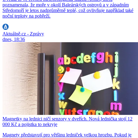
poznamenala, že moře v okolí Baleárských ostrovů a v západním
Středomoří je letos nadprůměrně teplé, což ovlivňuje například také
noční teploty na pobřeží.
Aktuálně.cz - Zprávy
dnes, 18:36
Magnetky na lednici ničí senzory v dveřích. Nová lednička stojí 12
000 Kč a pojistka to nekryje
Magnety představují pro většinu ledniček velkou hrozbu. Pokud je