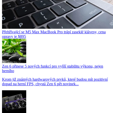
Přehřívající se M5 Max MacBook Pro trápí zaseklé klávesy, cena
opravy je $895
Zen 6 přinese 5 nových funkcí pro vyšší stabilitu výkonu, nejen
herního
Krom již známých hardwarových prvků, které budou mít pozitivní
dopad na herní FPS, chystá Zen 6 pět novinek...