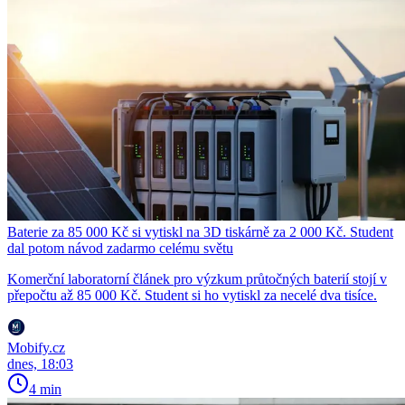
Baterie za 85 000 Kč si vytiskl na 3D tiskárně za 2 000 Kč. Student
dal potom návod zadarmo celému světu
Komerční laboratorní článek pro výzkum průtočných baterií stojí v
přepočtu až 85 000 Kč. Student si ho vytiskl za necelé dva tisíce.
Mobify.cz
dnes, 18:03
4 min