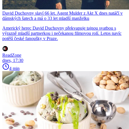
David Duchovny slaví 66 let. Agent Mulder z Akt X dnes natáčí v
dámských šatech a má o 33 let mladší manželku
Americký herec David Duchovny překvapuje tajnou svatbou s
výrazně mladší partnerkou i nečekanou filmovou rolí. Letos navíc
potěší české fanoušky v Praze.
ReadZone
dnes, 17:30
4 min