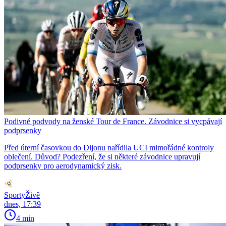
Podivné podvody na ženské Tour de France. Závodnice si vycpávají
podprsenky
Před úterní časovkou do Dijonu nařídila UCI mimořádné kontroly
oblečení. Důvod? Podezření, že si některé závodnice upravují
podprsenky pro aerodynamický zisk.
SportyŽivě
dnes, 17:39
4 min