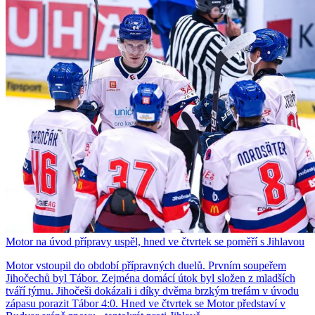
Motor na úvod přípravy uspěl, hned ve čtvrtek se poměří s Jihlavou
Motor vstoupil do období přípravných duelů. Prvním soupeřem
Jihočechů byl Tábor. Zejména domácí útok byl složen z mladších
tváří týmu. Jihočeši dokázali i díky dvěma brzkým trefám v úvodu
zápasu porazit Tábor 4:0. Hned ve čtvrtek se Motor představí v