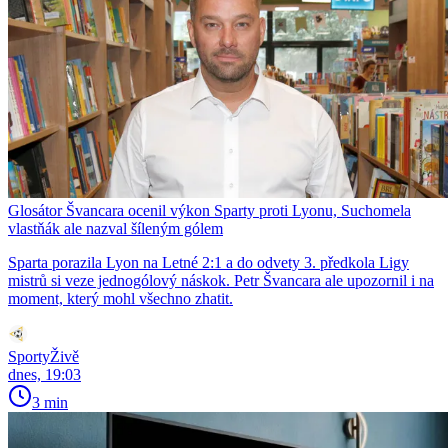
Glosátor Švancara ocenil výkon Sparty proti Lyonu, Suchomela
vlastňák ale nazval šíleným gólem
Sparta porazila Lyon na Letné 2:1 a do odvety 3. předkola Ligy
mistrů si veze jednogólový náskok. Petr Švancara ale upozornil i na
moment, který mohl všechno zhatit.
SportyŽivě
dnes, 19:03
3 min