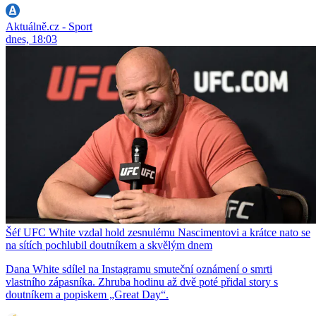
Aktuálně.cz - Sport
dnes, 18:03
Šéf UFC White vzdal hold zesnulému Nascimentovi a krátce nato se
na sítích pochlubil doutníkem a skvělým dnem
Dana White sdílel na Instagramu smuteční oznámení o smrti
vlastního zápasníka. Zhruba hodinu až dvě poté přidal story s
doutníkem a popiskem „Great Day“.