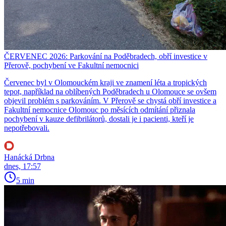
ČERVENEC 2026: Parkování na Poděbradech, obří investice v
Přerově, pochybení ve Fakultní nemocnici
Červenec byl v Olomouckém kraji ve znamení léta a tropických
tepot, například na oblíbených Poděbradech u Olomouce se ovšem
objevil problém s parkováním. V Přerově se chystá obří investice a
Fakultní nemocnice Olomouc po měsících odmítání přiznala
pochybení v kauze defibrilátorů, dostali je i pacienti, kteří je
nepotřebovali.
Hanácká Drbna
dnes, 17:57
5 min