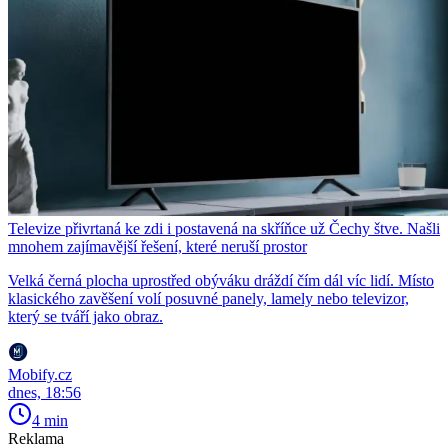
Televize přivrtaná ke zdi i postavená na skříňce už Čechy štve. Našli
mnohem zajímavější řešení, které neruší prostor
Velká černá plocha uprostřed obýváku dráždí čím dál víc lidí. Místo
klasického zavěšení volí posuvné panely, lamely nebo televizor,
který se tváří jako obraz.
Mobify.cz
dnes, 18:56
4 min
Reklama