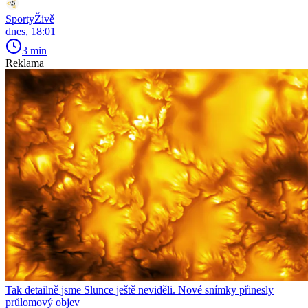
SportyŽivě
dnes, 18:01
3 min
Reklama
Tak detailně jsme Slunce ještě neviděli. Nové snímky přinesly
průlomový objev