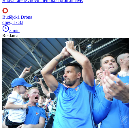
Budvar aréně znovu - tentokrát proti Jihlavě.
Budějcká Drbna
dnes, 17:33
3 min
Reklama