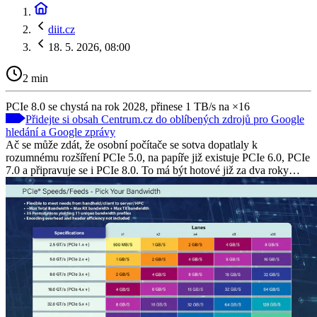
diit.cz
18. 5. 2026, 08:00
2 min
PCIe 8.0 se chystá na rok 2028, přinese 1 TB/s na ×16
Přidejte si obsah Centrum.cz do oblíbených zdrojů pro Google
hledání a Google zprávy
Ač se může zdát, že osobní počítače se sotva dopatlaly k
rozumnému rozšíření PCIe 5.0, na papíře již existuje PCIe 6.0, PCIe
7.0 a připravuje se i PCIe 8.0. To má být hotové již za dva roky…