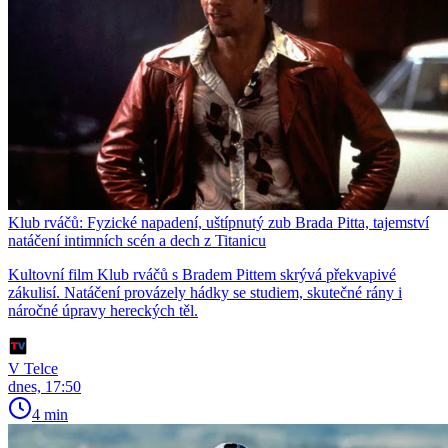
Klub rváčů: Fyzické napadení, uštípnutý zub Brada Pitta, tajemství
natáčení intimních scén a dech z Titanicu
Kultovní film Klub rváčů s Bradem Pittem skrývá překvapivé
zákulisí. Natáčení provázely hádky se studiem, skutečné rány i
náročné úpravy hereckých těl.
V Telce
dnes, 17:50
4 min