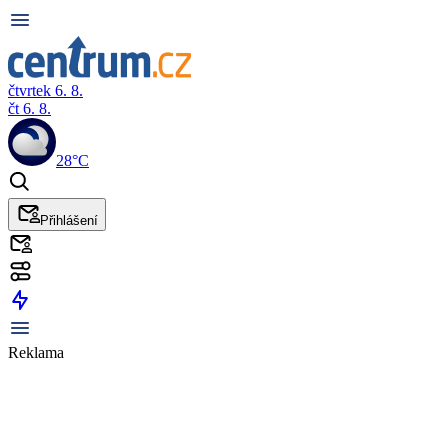
čtvrtek 6. 8.
čt 6. 8.
28°C
Přihlášení
Reklama