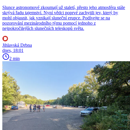
Slunce astronomové zkoumají už staletí, přesto jeho atmosféra stále
skrývá řadu tajemství. Nyní vědci poprvé zachytili jev, který by
mohl objasnit, jak vznikají sluneční erupce. Podívejte se na
pozorování mezinárodního týmu pomocí jednoho z
nejpokročilejších slunečních teleskopů světa.
Jihlavská Drbna
dnes, 18:01
2 min