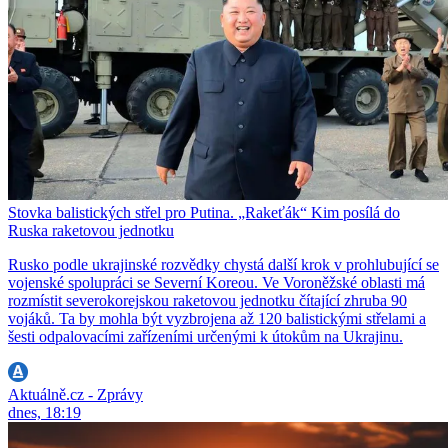
Stovka balistických střel pro Putina. „Rakeťák“ Kim posílá do
Ruska raketovou jednotku
Rusko podle ukrajinské rozvědky chystá další krok v prohlubující se
vojenské spolupráci se Severní Koreou. Ve Voroněžské oblasti má
rozmístit severokorejskou raketovou jednotku čítající zhruba 90
vojáků. Ta by mohla být vyzbrojena až 120 balistickými střelami a
šesti odpalovacími zařízeními určenými k útokům na Ukrajinu.
Aktuálně.cz - Zprávy
dnes, 18:19