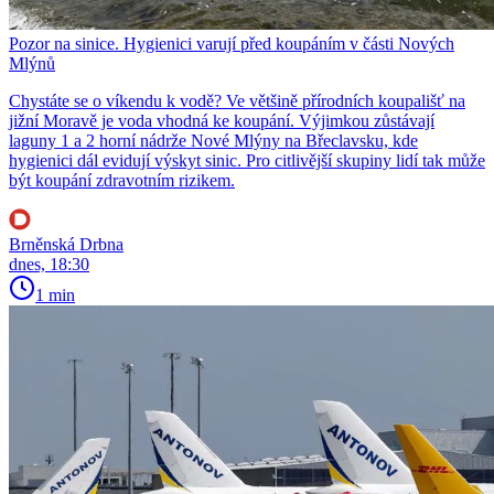
Pozor na sinice. Hygienici varují před koupáním v části Nových
Mlýnů
Chystáte se o víkendu k vodě? Ve většině přírodních koupališť na
jižní Moravě je voda vhodná ke koupání. Výjimkou zůstávají
laguny 1 a 2 horní nádrže Nové Mlýny na Břeclavsku, kde
hygienici dál evidují výskyt sinic. Pro citlivější skupiny lidí tak může
být koupání zdravotním rizikem.
Brněnská Drbna
dnes, 18:30
1 min