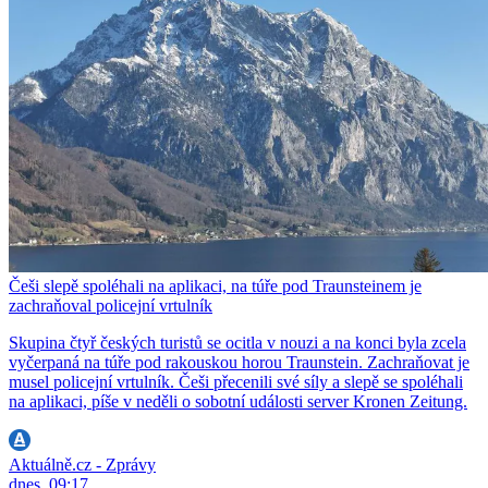
Češi slepě spoléhali na aplikaci, na túře pod Traunsteinem je
zachraňoval policejní vrtulník
Skupina čtyř českých turistů se ocitla v nouzi a na konci byla zcela
vyčerpaná na túře pod rakouskou horou Traunstein. Zachraňovat je
musel policejní vrtulník. Češi přecenili své síly a slepě se spoléhali
na aplikaci, píše v neděli o sobotní události server Kronen Zeitung.
Aktuálně.cz - Zprávy
dnes, 09:17