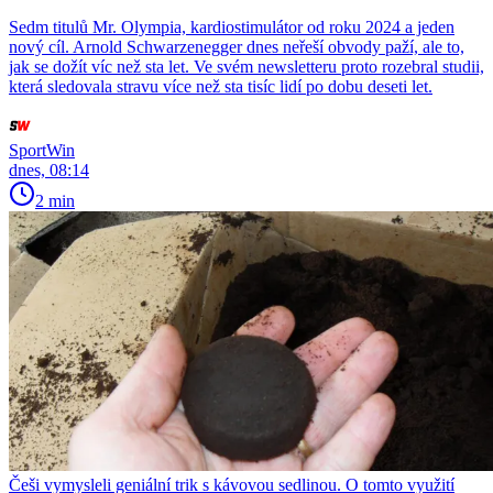
Sedm titulů Mr. Olympia, kardiostimulátor od roku 2024 a jeden
nový cíl. Arnold Schwarzenegger dnes neřeší obvody paží, ale to,
jak se dožít víc než sta let. Ve svém newsletteru proto rozebral studii,
která sledovala stravu více než sta tisíc lidí po dobu deseti let.
SportWin
dnes, 08:14
2 min
Češi vymysleli geniální trik s kávovou sedlinou. O tomto využití