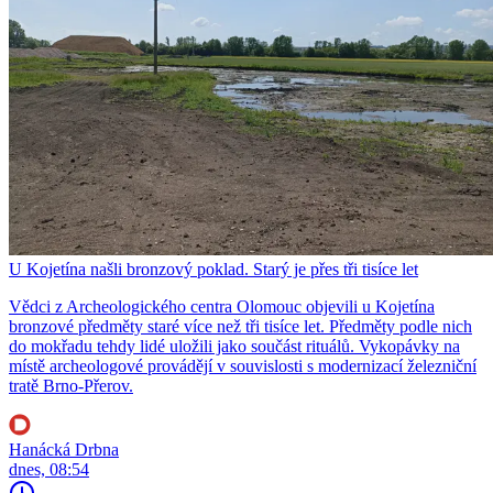
U Kojetína našli bronzový poklad. Starý je přes tři tisíce let
Vědci z Archeologického centra Olomouc objevili u Kojetína
bronzové předměty staré více než tři tisíce let. Předměty podle nich
do mokřadu tehdy lidé uložili jako součást rituálů. Vykopávky na
místě archeologové provádějí v souvislosti s modernizací železniční
tratě Brno-Přerov.
Hanácká Drbna
dnes, 08:54