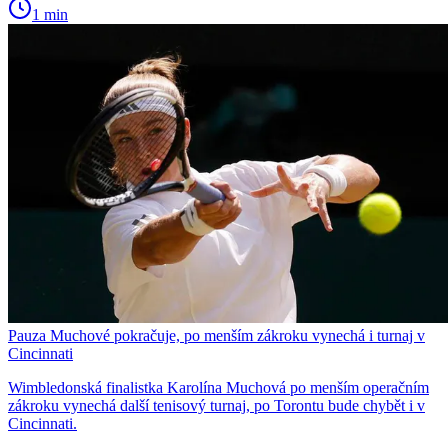
1 min
Pauza Muchové pokračuje, po menším zákroku vynechá i turnaj v
Cincinnati
Wimbledonská finalistka Karolína Muchová po menším operačním
zákroku vynechá další tenisový turnaj, po Torontu bude chybět i v
Cincinnati.