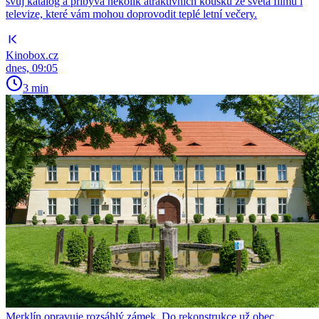
svůj katalog a přibývá několik atraktivních kousků ze světa filmu i
televize, které vám mohou doprovodit teplé letní večery.
Kinobox.cz
dnes, 09:05
3 min
Merklín opravuje rozsáhlý zámek. Do rekonstrukce už obec