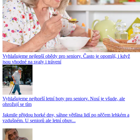
Vyhlašujeme nejlepší obědy pro seniory. Často je opomíjí, i když
jsou vhodné na svaly i trávení
Vyhlašujeme nejhorší letní boty pro seniory. Nosí je všude, ale
ohrožují se tím
Jakmile přijdou horké dny, sáhne většina lidí po něčem lehkém a
vzdušném. U seniorů ale letní obuv...