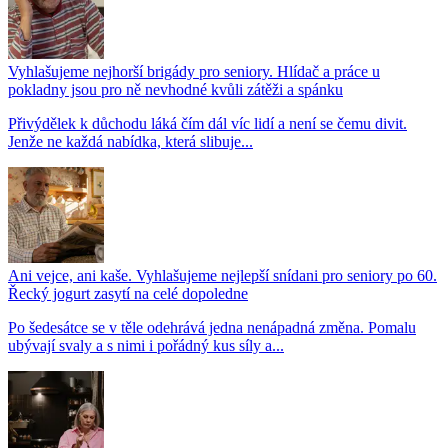
Vyhlašujeme nejhorší brigády pro seniory. Hlídač a práce u
pokladny jsou pro ně nevhodné kvůli zátěži a spánku
Přivýdělek k důchodu láká čím dál víc lidí a není se čemu divit.
Jenže ne každá nabídka, která slibuje...
Ani vejce, ani kaše. Vyhlašujeme nejlepší snídani pro seniory po 60.
Řecký jogurt zasytí na celé dopoledne
Po šedesátce se v těle odehrává jedna nenápadná změna. Pomalu
ubývají svaly a s nimi i pořádný kus síly a...