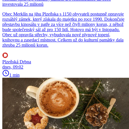
investovala 25 milionů
Obec Merklín na jihu Plzeňska s 1150 obyvateli postupně opravuje
rozsáhlý zámek, který získala do majetku po roce 1990. Dokončuje
přestavbu kinosálu v patře za více než čtyři miliony korun, z něhož
bude společenský sál až pro 150 lidí. Hotovo má být v listopadu.
Obec už opravila střechy, vybudovala nové plynové topení,
knihovnu a zasedací místnost. Celkem už do kulturní památky dala
zhruba 25 milionů korun.
Plzeňská Drbna
dnes, 09:02
1 min