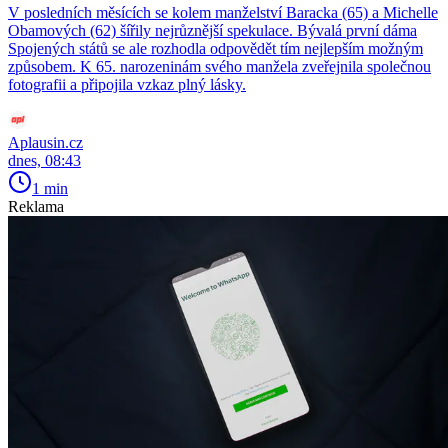
V posledních měsících se kolem manželství Baracka (65) a Michelle
Obamových (62) šířily nejrůznější spekulace. Bývalá první dáma
Spojených států se ale rozhodla odpovědět tím nejlepším možným
způsobem. K 65. narozeninám svého manžela zveřejnila společnou
fotografii a připojila vzkaz plný lásky.
Aplausin.cz
dnes, 08:43
1 min
Reklama