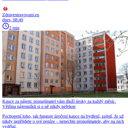
Zdravestravovani.eu
dnes, 08:49
2 min
Kauce za nájem: pronajímatel vám dluží úroky za každý měsíc.
Většina nájemníků si o ně nikdy neřekne
Pochopení toho, jak funguje úročení kauce na bydlení, zajistí, že už
nikdy nepřijdete o své peníze – nenechte pronajímatele, aby na nich
vydělal.