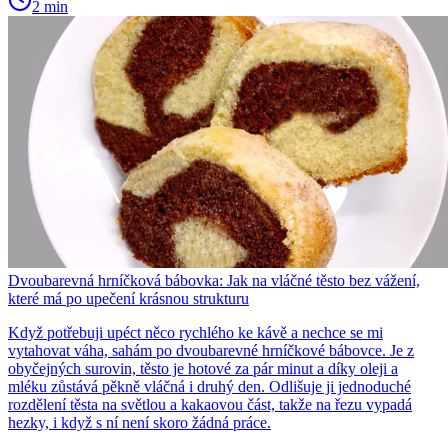
2 min
Dvoubarevná hrníčková bábovka: Jak na vláčné těsto bez vážení,
které má po upečení krásnou strukturu
Když potřebuji upéct něco rychlého ke kávě a nechce se mi
vytahovat váha, sahám po dvoubarevné hrníčkové bábovce. Je z
obyčejných surovin, těsto je hotové za pár minut a díky oleji a
mléku zůstává pěkně vláčná i druhý den. Odlišuje ji jednoduché
rozdělení těsta na světlou a kakaovou část, takže na řezu vypadá
hezky, i když s ní není skoro žádná práce.