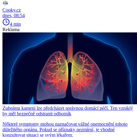
Cooky.cz
dnes, 08:54
4 min
Reklama
Zubnímu kameni lze předcházet správnou domácí péčí. Ten vzniklý
by měl bezpečně odstranit odborník
Některé symptomy mohou naznačovat vážné onemocnění tohoto
důležitého orgánu. Pokud se příznaky nezmírní, je vhodné
konzultovat situaci se svým lékařem.