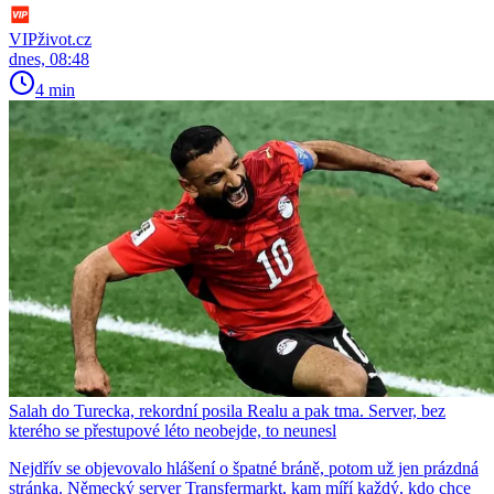
VIPživot.cz
dnes, 08:48
4 min
Salah do Turecka, rekordní posila Realu a pak tma. Server, bez
kterého se přestupové léto neobejde, to neunesl
Nejdřív se objevovalo hlášení o špatné bráně, potom už jen prázdná
stránka. Německý server Transfermarkt, kam míří každý, kdo chce