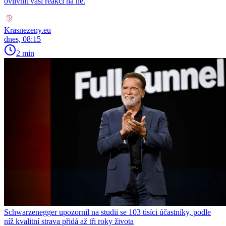
ovlivnit vaší reakci na ně.
Krasnezeny.eu
dnes, 08:15
2 min
Schwarzenegger upozornil na studii se 103 tisíci účastníky, podle
níž kvalitní strava přidá až tři roky života