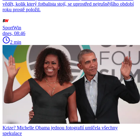
vědět, kolik který fotbalista stojí, se uprostřed nejrušnějšího období
roku prostě položil.
SportWin
dnes, 08:46
2 min
Krize? Michelle Obama jednou fotografií umlčela všechny
spekulace