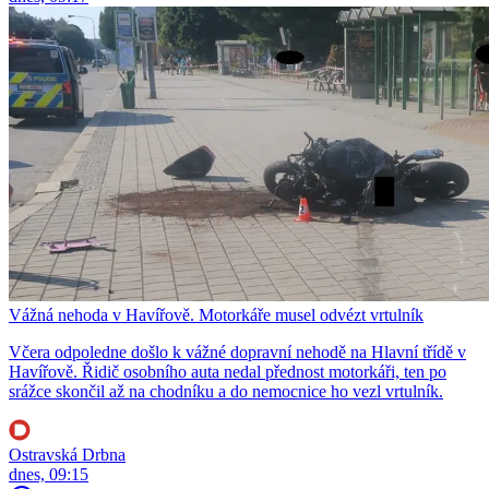
Vážná nehoda v Havířově. Motorkáře musel odvézt vrtulník
Včera odpoledne došlo k vážné dopravní nehodě na Hlavní třídě v
Havířově. Řidič osobního auta nedal přednost motorkáři, ten po
srážce skončil až na chodníku a do nemocnice ho vezl vrtulník.
Ostravská Drbna
dnes, 09:15