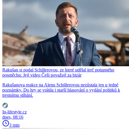
Rakušan si podal Schillerovou, ze které udělal terč potupného
posměchu: Její video Češi považují za bizár
Rakušanova reakce na Alenu Schillerovou nezůstala jen u jedné
poznámky. Do hry se vrátila i starší hlasování o vydání politiků k
trestnímu stíhání.
In-lifestyle.cz
dnes, 08:16
3 min