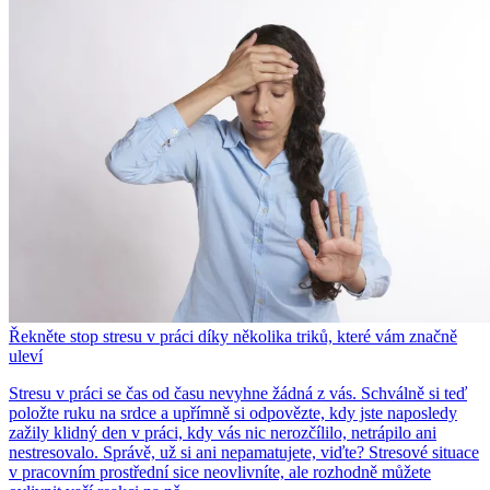
Řekněte stop stresu v práci díky několika triků, které vám značně
uleví
Stresu v práci se čas od času nevyhne žádná z vás. Schválně si teď
položte ruku na srdce a upřímně si odpovězte, kdy jste naposledy
zažily klidný den v práci, kdy vás nic nerozčílilo, netrápilo ani
nestresovalo. Správě, už si ani nepamatujete, viďte? Stresové situace
v pracovním prostřední sice neovlivníte, ale rozhodně můžete