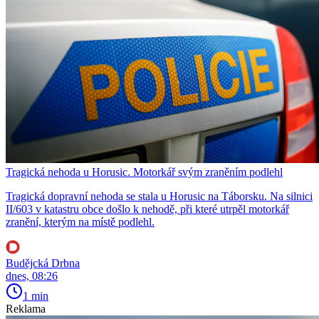
Tragická nehoda u Horusic. Motorkář svým zraněním podlehl
Tragická dopravní nehoda se stala u Horusic na Táborsku. Na silnici
II/603 v katastru obce došlo k nehodě, při které utrpěl motorkář
zranění, kterým na místě podlehl.
Budějcká Drbna
dnes, 08:26
1 min
Reklama