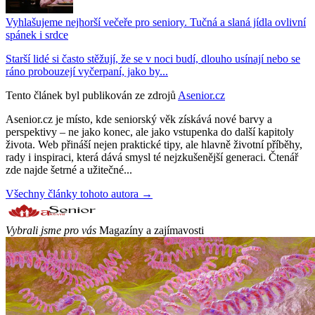
Vyhlašujeme nejhorší večeře pro seniory. Tučná a slaná jídla ovlivní
spánek i srdce
Starší lidé si často stěžují, že se v noci budí, dlouho usínají nebo se
ráno probouzejí vyčerpaní, jako by...
Tento článek byl publikován ze zdrojů
Asenior.cz
Asenior.cz je místo, kde seniorský věk získává nové barvy a
perspektivy – ne jako konec, ale jako vstupenka do další kapitoly
života. Web přináší nejen praktické tipy, ale hlavně životní příběhy,
rady i inspiraci, která dává smysl té nejzkušenější generaci. Čtenář
zde najde šetrné a užitečné...
Všechny články tohoto autora →
Vybrali jsme pro vás
Magazíny a zajímavosti