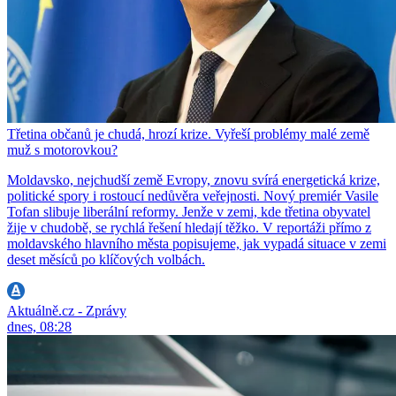
Třetina občanů je chudá, hrozí krize. Vyřeší problémy malé země
muž s motorovkou?
Moldavsko, nejchudší země Evropy, znovu svírá energetická krize,
politické spory i rostoucí nedůvěra veřejnosti. Nový premiér Vasile
Tofan slibuje liberální reformy. Jenže v zemi, kde třetina obyvatel
žije v chudobě, se rychlá řešení hledají těžko. V reportáži přímo z
moldavského hlavního města popisujeme, jak vypadá situace v zemi
deset měsíců po klíčových volbách.
Aktuálně.cz - Zprávy
dnes, 08:28