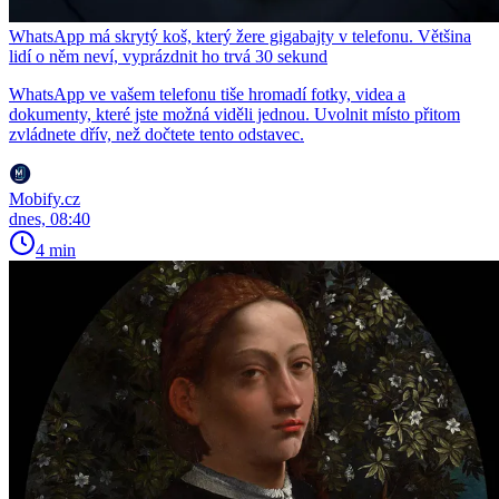
WhatsApp má skrytý koš, který žere gigabajty v telefonu. Většina
lidí o něm neví, vyprázdnit ho trvá 30 sekund
WhatsApp ve vašem telefonu tiše hromadí fotky, videa a
dokumenty, které jste možná viděli jednou. Uvolnit místo přitom
zvládnete dřív, než dočtete tento odstavec.
Mobify.cz
dnes, 08:40
4 min