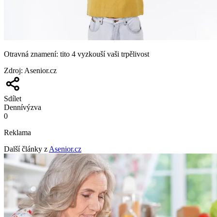
Otravná znamení: tito 4 vyzkouší vaši trpělivost
Zdroj
:
Asenior.cz
Sdílet
Denní
výzva
0
Reklama
Další články z
Asenior.cz