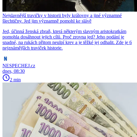
Nejslavnější travičky v historii byly královny a jiné významné
šlechtičny. Jed jim významně pomohl ke slávě
Jed, účinná ženská zbraň, která některým slavným aristokratkám
pomohla dosáhnout jejich cílů. Proč zrovna jed? Jeho podání je
snadné, na rukách přitom neulpí krev a je těžké jej odhalit. Zde je 6
nejznámějších traviček historie.
NESPECHEJ.cz
dnes, 08:30
2 min