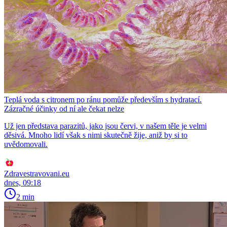
Teplá voda s citronem po ránu pomůže především s hydratací.
Zázračné účinky od ní ale čekat nelze
Už jen představa parazitů, jako jsou červi, v našem těle je velmi
děsivá. Mnoho lidí však s nimi skutečně žije, aniž by si to
uvědomovali.
Zdravestravovani.eu
dnes, 09:18
2 min