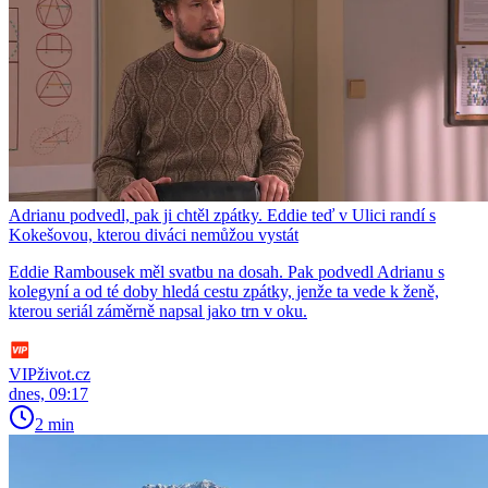
Adrianu podvedl, pak ji chtěl zpátky. Eddie teď v Ulici randí s
Kokešovou, kterou diváci nemůžou vystát
Eddie Rambousek měl svatbu na dosah. Pak podvedl Adrianu s
kolegyní a od té doby hledá cestu zpátky, jenže ta vede k ženě,
kterou seriál záměrně napsal jako trn v oku.
VIPživot.cz
dnes, 09:17
2 min