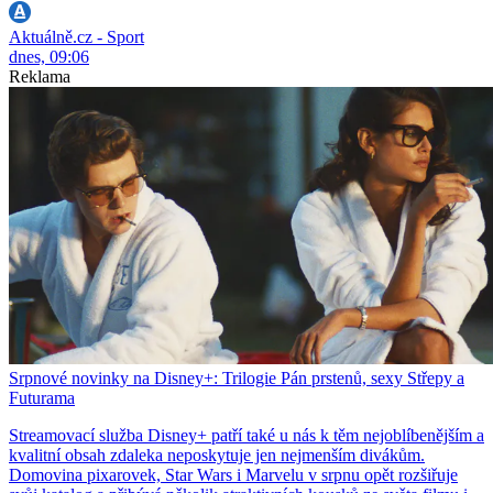
Aktuálně.cz - Sport
dnes, 09:06
Reklama
Srpnové novinky na Disney+: Trilogie Pán prstenů, sexy Střepy a
Futurama
Streamovací služba Disney+ patří také u nás k těm nejoblíbenějším a
kvalitní obsah zdaleka neposkytuje jen nejmenším divákům.
Domovina pixarovek, Star Wars i Marvelu v srpnu opět rozšiřuje