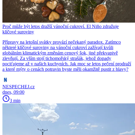
Proč může být letos dražší vánoční cukroví. El Niño zdražuje
klíčové suroviny
Přípravy na letošní svátky provází nečekaný paradox. Zatímco
některé klíčové suroviny na vánoční cukroví zažívají kvůli
globálním klimatickým změnám cenový šok, jiné překvapivě
zlevňují. Za vším stojí tichomořský strašák, jehož dopady
pociťujeme až v našich kuchyních. Jak moc se letos pečení prodraží
a které mýty o cenách potravin byste měli okamžitě pustit z hlavy?
NESPECHEJ.cz
dnes, 09:00
3 min