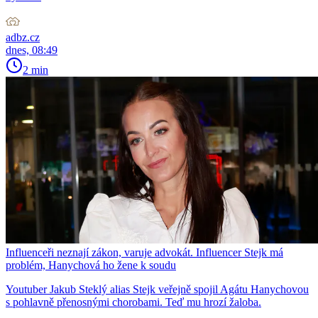
adbz.cz
dnes, 08:49
2 min
Influenceři neznají zákon, varuje advokát. Influencer Stejk má
problém, Hanychová ho žene k soudu
Youtuber Jakub Steklý alias Stejk veřejně spojil Agátu Hanychovou
s pohlavně přenosnými chorobami. Teď mu hrozí žaloba.