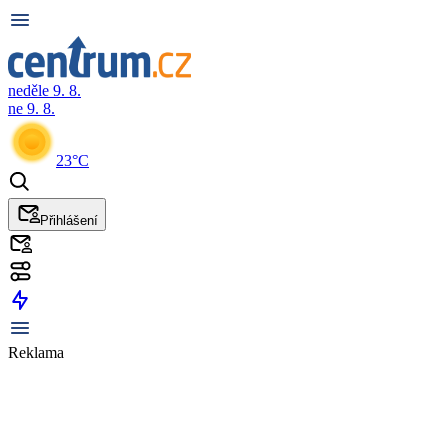
neděle 9. 8.
ne 9. 8.
23°C
Přihlášení
Reklama