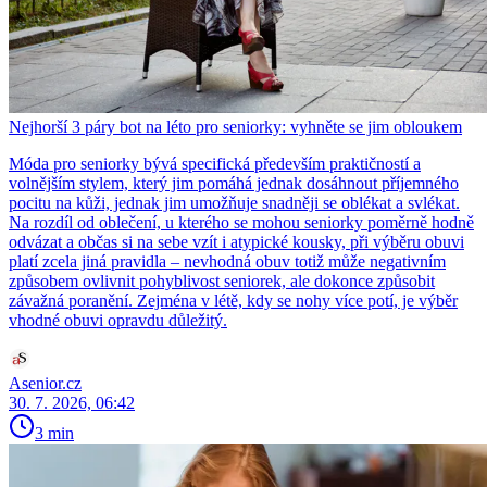
Nejhorší 3 páry bot na léto pro seniorky: vyhněte se jim obloukem
Móda pro seniorky bývá specifická především praktičností a
volnějším stylem, který jim pomáhá jednak dosáhnout příjemného
pocitu na kůži, jednak jim umožňuje snadněji se oblékat a svlékat.
Na rozdíl od oblečení, u kterého se mohou seniorky poměrně hodně
odvázat a občas si na sebe vzít i atypické kousky, při výběru obuvi
platí zcela jiná pravidla – nevhodná obuv totiž může negativním
způsobem ovlivnit pohyblivost seniorek, ale dokonce způsobit
závažná poranění. Zejména v létě, kdy se nohy více potí, je výběr
vhodné obuvi opravdu důležitý.
Asenior.cz
30. 7. 2026, 06:42
3 min