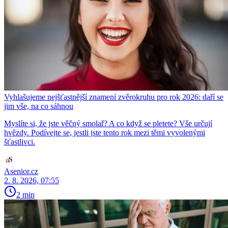
Vyhlašujeme nejšťastnější znamení zvěrokruhu pro rok 2026: daří se
jim vše, na co sáhnou
Myslíte si, že jste věčný smolař? A co když se pletete? Vše určují
hvězdy. Podívejte se, jestli jste tento rok mezi těmi vyvolenými
šťastlivci.
Asenior.cz
2. 8. 2026, 07:55
2 min