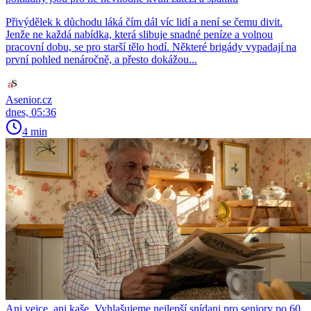
Přivýdělek k důchodu láká čím dál víc lidí a není se čemu divit.
Jenže ne každá nabídka, která slibuje snadné peníze a volnou
pracovní dobu, se pro starší tělo hodí. Některé brigády vypadají na
první pohled nenáročně, a přesto dokážou...
Asenior.cz
dnes, 05:36
4 min
Ani vejce, ani kaše. Vyhlašujeme nejlepší snídani pro seniory po 60.