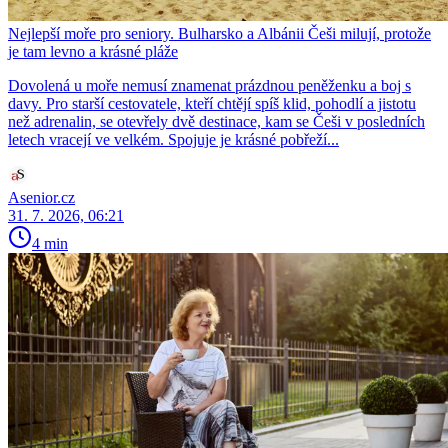
Nejlepší moře pro seniory. Bulharsko a Albánii Češi milují, protože
je tam levno a krásné pláže
Dovolená u moře nemusí znamenat prázdnou peněženku a boj s
davy. Pro starší cestovatele, kteří chtějí spíš klid, pohodlí a jistotu
než adrenalin, se otevřely dvě destinace, kam se Češi v posledních
letech vracejí ve velkém. Spojuje je krásné pobřeží...
Asenior.cz
31. 7. 2026, 06:21
4 min