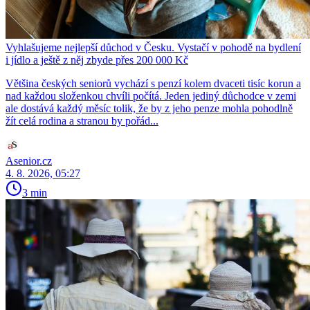
Vyhlašujeme nejlepší důchod v Česku. Vystačí v pohodě na bydlení
i jídlo a ještě z něj zbyde přes 200 000 Kč
Většina českých seniorů vychází s penzí kolem dvaceti tisíc korun a
nad každou složenkou chvíli počítá. Jeden jediný důchodce v zemi
ale dostává každý měsíc tolik, že by z jeho penze mohla pohodlně
žít celá rodina a stranou by pořád...
Asenior.cz
4. 8. 2026, 05:27
3 min