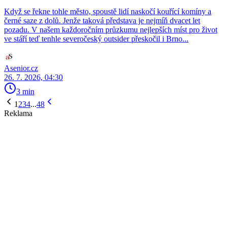
Když se řekne tohle město, spoustě lidí naskočí kouřící komíny a
černé saze z dolů. Jenže taková představa je nejmíň dvacet let
pozadu. V našem každoročním průzkumu nejlepších míst pro život
ve stáří teď tenhle severočeský outsider přeskočil i Brno...
Asenior.cz
26. 7. 2026, 04:30
3 min
1
2
3
4
...
48
Reklama