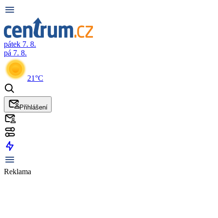
pátek 7. 8.
pá 7. 8.
21°C
Přihlášení
Reklama