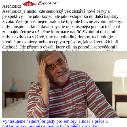
Asenior.cz
Asenior.cz je místo, kde seniorský věk získává nové barvy a
perspektivy – ne jako konec, ale jako vstupenka do další kapitoly
života. Web přináší nejen praktické tipy, ale hlavně životní příběhy,
rady i inspiraci, která dává smysl té nejzkušenější generaci. Čtenář
zde najde šetrné a užitečné informace napříč životními oblastmi:
rady ke zdraví a výživě, tipy na pohodlný domov, technologie
vhodné pro seniory, nebo recepty a způsoby, jak si život užít i při
důchodě. Jde přitom o obsah, který cílí na pohodlí, sebevědomí i
radost ze sebestačnosti. Například přehled nejhorších mobilů či aut
pro seniory pomáhá vybírat bezpečně a s nadhledem . Nezřídka tu
najdete i osobní příběhy – od životních krizí po nové začátky.
Sebeuvědomělá autorka přiznává: „Život se rozpůlil na dvě části…
teď jde o to žít druhou polovinu tak, aby byla krásná“ . Texty často
mluví upřímně, ale s respektem a dávkou optimismu. Asenior.cz
není jen o seniorálních stereotypech – vybízí k aktivitě, sdílení a
hledání inspirace. Ať už je čtenář zajímá módní tipy nad šedesát,
vztahy s vnoučaty, nebo co znamená cítit se dobře ve svém těle, tu
najde podporu i pohotovou odpověď – trošku života navíc, trošku
lehkosti navyše.
Vyhlašujeme nejhorší brigády pro seniory. Hlídač a práce u
pokladny jsou pro ně nevhodné kvůli zátěži a spánku