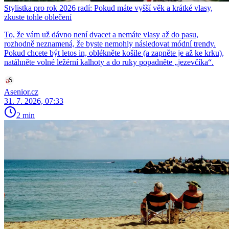
Stylistka pro rok 2026 radí: Pokud máte vyšší věk a krátké vlasy,
zkuste tohle oblečení
To, že vám už dávno není dvacet a nemáte vlasy až do pasu,
rozhodně neznamená, že byste nemohly následovat módní trendy.
Pokud chcete být letos in, oblékněte košile (a zapněte je až ke krku),
natáhněte volné ležérní kalhoty a do ruky popadněte „jezevčíka“.
Asenior.cz
31. 7. 2026, 07:33
2 min