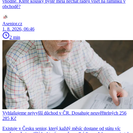
vhodné. Které kousky byste měla nechat raději viset na ramínku v
obchodě?
Asenior.cz
1. 8. 2026, 06:46
2 min
Vyhlašujeme nejvyšší důchod v ČR. Dosahuje neuvěřitelných 256
285 Kč
Existuje v Česku senior, který každý měsíc dostane od státu víc