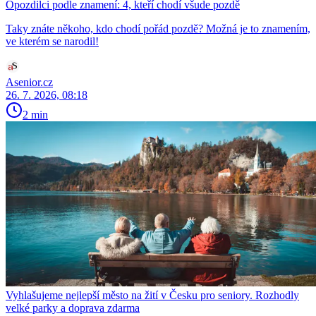
Opozdilci podle znamení: 4, kteří chodí všude pozdě
Taky znáte někoho, kdo chodí pořád pozdě? Možná je to znamením,
ve kterém se narodil!
Asenior.cz
26. 7. 2026, 08:18
2 min
Vyhlašujeme nejlepší město na žití v Česku pro seniory. Rozhodly
velké parky a doprava zdarma