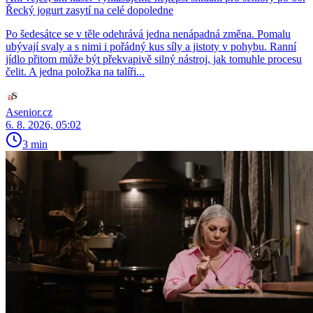
Řecký jogurt zasytí na celé dopoledne
Po šedesátce se v těle odehrává jedna nenápadná změna. Pomalu
ubývají svaly a s nimi i pořádný kus síly a jistoty v pohybu. Ranní
jídlo přitom může být překvapivě silný nástroj, jak tomuhle procesu
čelit. A jedna položka na talíři...
Asenior.cz
6. 8. 2026, 05:02
3 min