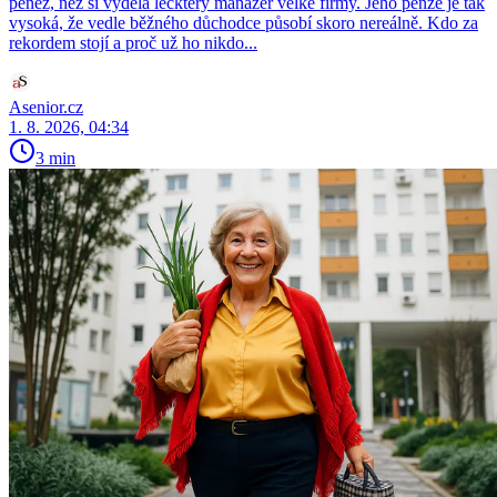
peněz, než si vydělá leckterý manažer velké firmy. Jeho penze je tak
vysoká, že vedle běžného důchodce působí skoro nereálně. Kdo za
rekordem stojí a proč už ho nikdo...
Asenior.cz
1. 8. 2026, 04:34
3 min