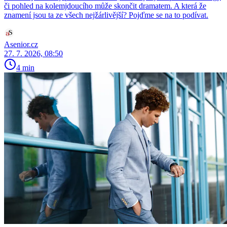
či pohled na kolemjdoucího může skončit dramatem. A která že
znamení jsou ta ze všech nejžárlivější? Pojďme se na to podívat.
Asenior.cz
27. 7. 2026, 08:50
4 min