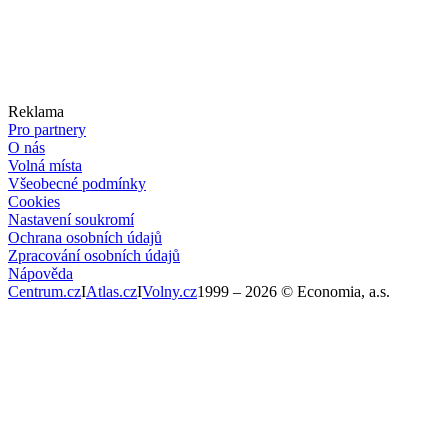
Reklama
Pro partnery
O nás
Volná místa
Všeobecné podmínky
Cookies
Nastavení soukromí
Ochrana osobních údajů
Zpracování osobních údajů
Nápověda
Centrum.cz
I
Atlas.cz
I
Volny.cz
1999 –
2026
© Economia, a.s.