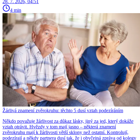
28. 7. 2026, 04:51
4 min
Žárlivá znamení zvěrokruhu: těchto 5 dusí vztah podezíráním
Někdo považuje žárlivost za důkaz lásky, jiný za jed, který dokáže
vztah otrávit. Hvězdy v tom mají jasno – některá znamení
zvěrokruhu mají k žárlivosti větší sklony než ostatní. Kontrolují,
podezírají a někdy partnera dusí tak, že i obyčejná zpráva od kolegy