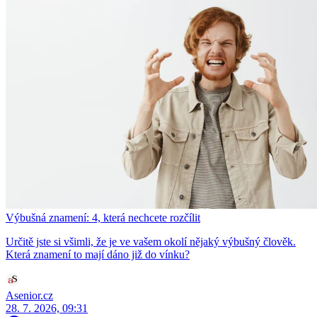
Výbušná znamení: 4, která nechcete rozčílit
Určitě jste si všimli, že je ve vašem okolí nějaký výbušný člověk.
Která znamení to mají dáno již do vínku?
Asenior.cz
28. 7. 2026, 09:31