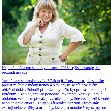
Nejhorší móda pro seniorky na srpen 2026: stylistka varuje, co
prozradí nevkus
Jste dáma v seniorském věku? Pak to jistě neznamená, že se máte
přestat zajímat o módní trendy a o to, abyste se cítila ve svém
oblečení dobře. Pohodlí při nošení by mělo být pro vás rozhodující
kritérium. Lze si vybrat jak pohodlné, tak trendy kousky. Léto je
obdobím, ve kterém převažují vysoké teploty, lidé často jezdí k vodě
nebo na dovolenou a užívají si žár letních paprsků. Přesto stále
existují některé střihy a materiály, které pro moudré ženy už nejsou