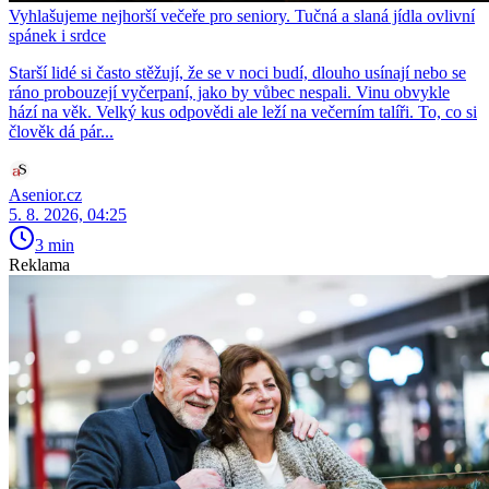
Vyhlašujeme nejhorší večeře pro seniory. Tučná a slaná jídla ovlivní
spánek i srdce
Starší lidé si často stěžují, že se v noci budí, dlouho usínají nebo se
ráno probouzejí vyčerpaní, jako by vůbec nespali. Vinu obvykle
hází na věk. Velký kus odpovědi ale leží na večerním talíři. To, co si
člověk dá pár...
Asenior.cz
5. 8. 2026, 04:25
3 min
Reklama