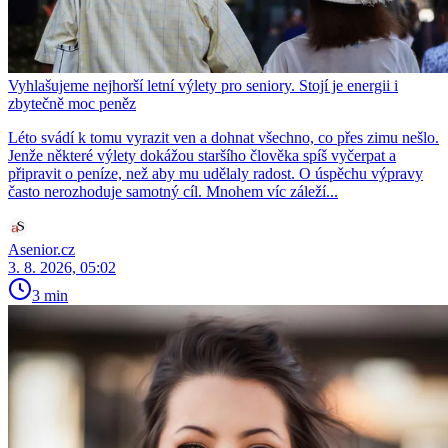
Vyhlašujeme nejhorší letní výlety pro seniory. Stojí je energii i
zbytečně moc peněz
Léto svádí k tomu vyrazit ven a dohnat všechno, co přes zimu nešlo.
Jenže některé výlety dokážou staršího člověka spíš vyčerpat a
připravit o peníze, než aby mu udělaly radost. O úspěchu výpravy
často nerozhoduje samotný cíl. Mnohem víc záleží...
Asenior.cz
3. 8. 2026, 05:02
3 min