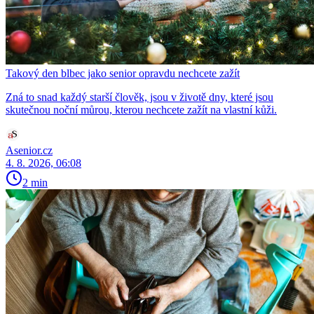
Takový den blbec jako senior opravdu nechcete zažít
Zná to snad každý starší člověk, jsou v životě dny, které jsou
skutečnou noční můrou, kterou nechcete zažít na vlastní kůži.
Asenior.cz
4. 8. 2026, 06:08
2 min