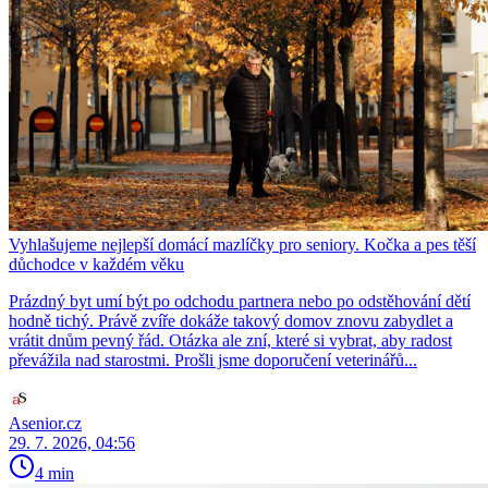
Vyhlašujeme nejlepší domácí mazlíčky pro seniory. Kočka a pes těší
důchodce v každém věku
Prázdný byt umí být po odchodu partnera nebo po odstěhování dětí
hodně tichý. Právě zvíře dokáže takový domov znovu zabydlet a
vrátit dnům pevný řád. Otázka ale zní, které si vybrat, aby radost
převážila nad starostmi. Prošli jsme doporučení veterinářů...
Asenior.cz
29. 7. 2026, 04:56
4 min