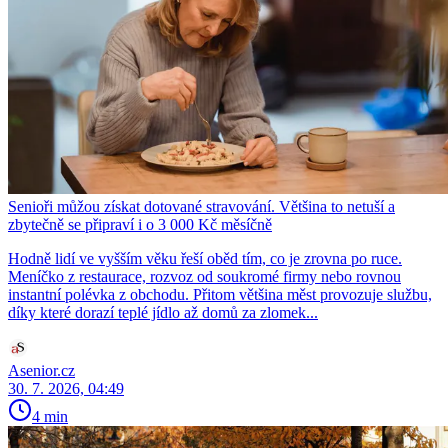
Senioři můžou získat dotované stravování. Většina to netuší a
zbytečně se připraví i o 3 000 Kč měsíčně
Hodně lidí ve vyšším věku řeší oběd tím, co je zrovna po ruce.
Meníčko z restaurace, rozvoz od soukromé firmy nebo rovnou
instantní polévka z obchodu. Přitom většina měst provozuje službu,
díky které dorazí teplé jídlo až domů za zlomek...
Asenior.cz
30. 7. 2026, 04:49
4 min