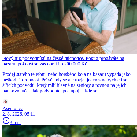
Nový trik podvodníků na české důchodce. Pokud prodáváte na
bazaru, pokouší se vás obrat i o 200 000 Kč
Prodej starého telefonu nebo horského kola na bazaru vypadá jako
neškodná drobnost. Právě tady se ale rozjel jeden z nejrychleji se
šířících podvodů, který míří hlavně na seniory a rovnou na jejich
bankovní účet. Jak podvodníci postupují a kde se...
Asenior.cz
2. 8. 2026, 05:11
3 min