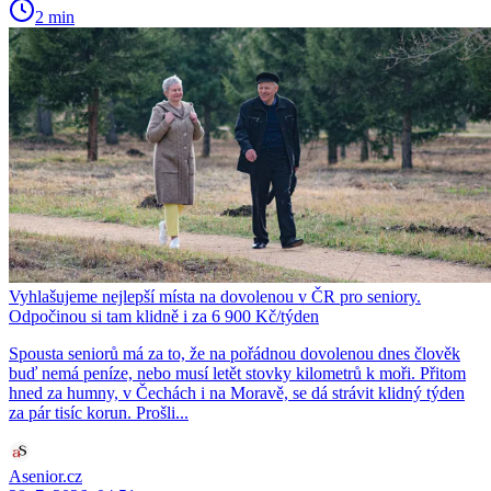
2 min
Vyhlašujeme nejlepší místa na dovolenou v ČR pro seniory.
Odpočinou si tam klidně i za 6 900 Kč/týden
Spousta seniorů má za to, že na pořádnou dovolenou dnes člověk
buď nemá peníze, nebo musí letět stovky kilometrů k moři. Přitom
hned za humny, v Čechách i na Moravě, se dá strávit klidný týden
za pár tisíc korun. Prošli...
Asenior.cz