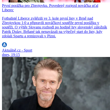
První porážka pro Zbrojovku. Povedený rozjezd nováčka uťal
Liberec
Fotbalisté Liberce zvítězili ve 3. kole první ligy v Brně nad
Zbrojovkou 1:0 a připravili nováčkovi soutěže první porážku v
soutěži. O výhře Slovanu rozhodl po hodině hry slovenský záložník
Patrik Dulay. Brňané tak nenavázali na výtečný start do ligy, kdy
zdolali Spartu a remizovali v Plzni.
Aktuálně.cz - Sport
dnes, 19:15