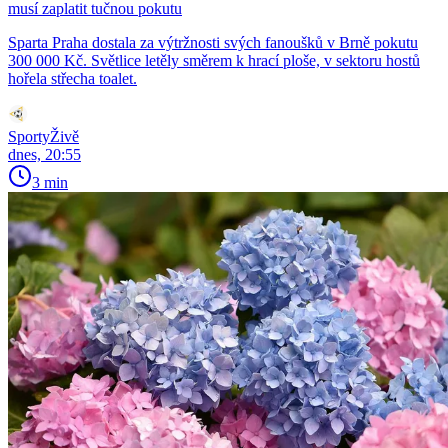
musí zaplatit tučnou pokutu
Sparta Praha dostala za výtržnosti svých fanoušků v Brně pokutu
300 000 Kč. Světlice letěly směrem k hrací ploše, v sektoru hostů
hořela střecha toalet.
SportyŽivě
dnes, 20:55
3 min