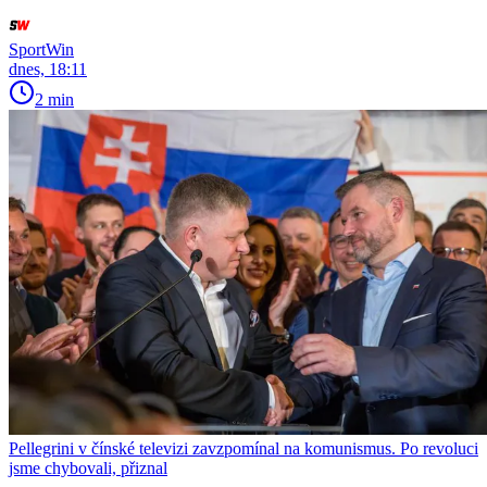
SportWin
dnes, 18:11
2 min
Pellegrini v čínské televizi zavzpomínal na komunismus. Po revoluci
jsme chybovali, přiznal