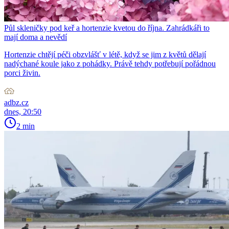
Půl skleničky pod keř a hortenzie kvetou do října. Zahrádkáři to
mají doma a nevědí
Hortenzie chtějí péči obzvlášť v létě, když se jim z květů dělají
nadýchané koule jako z pohádky. Právě tehdy potřebují pořádnou
porci živin.
adbz.cz
dnes, 20:50
2 min