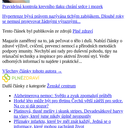
Pravidelná kontrola krevního tlaku chrání srdce i mozek
Hypertenze bývá právem nazývána tichým zabijákem. Dlouhé roky
se nemusí projevovat žádnými výraznými...
Tento článek byl publikován ze zdrojů
Plné zdraví
Magazín zaměřený na to, jak pečovat o tělo i duši. Nabízí články o
zdravé výživě, cvičení, prevenci nemocí a přírodních metodách
podpory imunity. Nechybí ani rady pro duševní pohodu, tipy na
relaxační techniky a inspirace pro aktivní životní styl. Vedle
odborných informací tu najdete i praktické...
Všechny články tohoto autora →
Další články z kategorie
Ženské centrum
Alzheimerova nemoc: Světlo a zvuk zpomalují průběh
Horké léto může být pro třetinu Čechů větší zátěží pro srdce.
Na co si dát pozor?
Platinová, tlusté melíry i skunk stripes. Devadesátkové barvy
na vlasy, které jsme nikdy úplně neopustily
Příznaky infarktu, které by měl znát každý. Jedná se o
informace, které mohou zachránit život