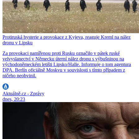
Protiruská hysterie a provokace z Kyjeva, reaguje Kreml na nález
dronu v Lipsku
Za provokaci namířenou proti Rusku označilo v pátek ruské
velvyslanectví v Německu úterní nález dronu s výbušninou na
východoněmeckém letišti Lipsko/Halle. Informuje o tom agentura
DPA. Berlín oficiálně Moskvu v souvislosti s tímto případem z
ničeho neobvinil.
Aktuálně.cz - Zprávy
dnes, 20:23