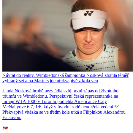
Návrat do reality. Wimbledonská šampionka Nosková ztratila téměř
vyhraný set a na Masters jde překvapivě z kola ven
Linda Nosková hrubě nezvládla svůj první zápas od životního
triumfu ve Wimbledonu. Perspektivní česká reprezentantka na
turnaji WTA 1000 v Torontu podlehla Američance Caty
McNallyové 6:7, 1:6, když v úvodní sadě neudržela vedení 5:1.
Překvapivá vítězka se ve třetím kole utká s Filipínkou Alexandrou
Ealaovou.