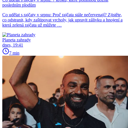
posledním plodům
Co udělat s rajčaty v srpnu: Proč rajčata stále nečervenají? Zjistěte,
co odstranit, kdy zaštipovat vrcholy, jak upravit zálivku a hnojení a
která zelená rajčata už můžete …
Planeta zahrady
dnes, 19:41
7 min