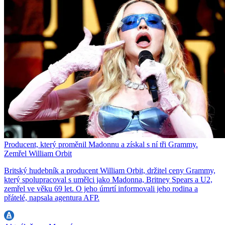
Producent, který proměnil Madonnu a získal s ní tři Grammy.
Zemřel William Orbit
Britský hudebník a producent William Orbit, držitel ceny Grammy,
který spolupracoval s umělci jako Madonna, Britney Spears a U2,
zemřel ve věku 69 let. O jeho úmrtí informovali jeho rodina a
přátelé, napsala agentura AFP.