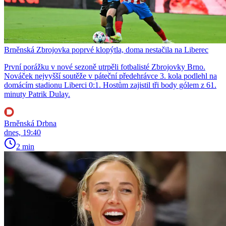
Brněnská Zbrojovka poprvé klopýtla, doma nestačila na Liberec
První porážku v nové sezoně utrpěli fotbalisté Zbrojovky Brno.
Nováček nejvyšší soutěže v páteční předehrávce 3. kola podlehl na
domácím stadionu Liberci 0:1. Hostům zajistil tři body gólem z 61.
minuty Patrik Dulay.
Brněnská Drbna
dnes, 19:40
2 min