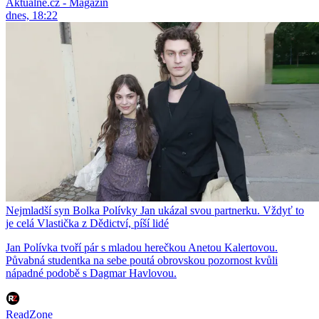
Aktuálně.cz - Magazín
dnes, 18:22
Nejmladší syn Bolka Polívky Jan ukázal svou partnerku. Vždyť to
je celá Vlastička z Dědictví, píší lidé
Jan Polívka tvoří pár s mladou herečkou Anetou Kalertovou.
Půvabná studentka na sebe poutá obrovskou pozornost kvůli
nápadné podobě s Dagmar Havlovou.
ReadZone