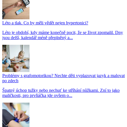
Léto a tlak. Co by měli vědět nejen hypertonici?
Léto je období, kdy máme konečně pocit, že se život zpomalil. Dny
jsou delší, kalendář méně přeplněný a...
Problémy s grafomotorikou? Nechte děti vyplazovat jazyk a malovat
po zdech
Špatný úchop tužky nebo nechuť ke stříhání nůžkami. Zní to jako
maličkosti, pro prvňáčka jde ovšem o...