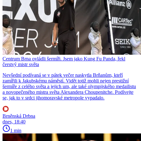
Centrum Brna ovládli šermíři. Jsem jako Kung Fu Panda, řekl
čerstvý mistr světa
Nevšední podívaná se v pátek večer naskytla Brňanům, kteří
zamířili k Jakubskému náměstí. Vidět totiž mohli nejen prestižní
šermíře z celého světa a jejich um, ale také olympijského medailistu
a novopečeného mistra světa Alexandera Choupenitche. Podívejte
se, jak to v srdci jihomoravské metropole vypadalo.
Brněnská Drbna
dnes, 18:40
1 min