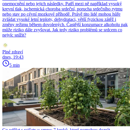
onemocnění nebo jejich následky. Patří mezi ně například vysoký
krevní tlak, ischemická choroba srdeční, porucha srdečního rytmu
nebo stav po cévní mozkové příhodě. Právě tito lidé mohou hůře
zvládat vysoké letní teploty, dehydrataci, větší fyzickou zátěž i
změny režimu během dovolených. Častější konzumace alkoholu pak
může riziko dále zvyšovat. Jak tedy riziko problémů se srdcem co
nejvíc snížit?
Plné zdraví
dnes, 19:43
5 min
Co udělat s rajčaty v srpnu: 7 kroků, které pomohou dozrát