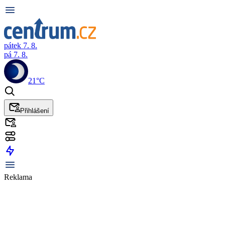
pátek 7. 8.
pá 7. 8.
21°C
Přihlášení
Reklama