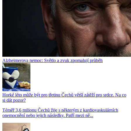
Alzheimerova nemoc: Světlo a zvuk zpomalují průběh
Horké léto může být pro třetinu Čechů větší zátěží pro srdce. Na co
si dát pozor?
Téměř 3,6 milionu Čechů žije s některým z kardiovaskulárních
onemocnění nebo jejich následky. Patří mezi ně...