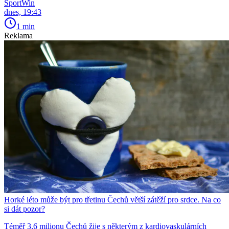
SportWin
dnes, 19:43
1 min
Reklama
Horké léto může být pro třetinu Čechů větší zátěží pro srdce. Na co
si dát pozor?
Téměř 3,6 milionu Čechů žije s některým z kardiovaskulárních