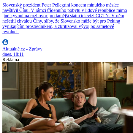
Slovenský prezident Peter Pellegrini koncem minulého měsíce
navštívil Čínu. V rámci třídenního pobytu v lidové republice mimo
jiné kývnul na rozhovor pro tamější státní televizi CGTN. V něm
nešetřil chválou Číny, sliby, že Slovensko může být pro Peking
vynikajícím prostředníkem, a zkritizoval vývoj po sametové
revoluci.
Aktuálně.cz - Zprávy
dnes, 18:11
Reklama