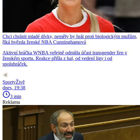
Chci chránit mladé dívky, neměly by hrát proti biologickým mužům,
říká hvězda ženské NBA Cunninghamová
Aktivní hráčka WNBA veřejně odmítla účast transgender žen v
ženském sportu. Reakce přišla z hal, od vedení ligy i od
spoluhráček.
SportyŽivě
dnes, 19:38
3 min
Reklama