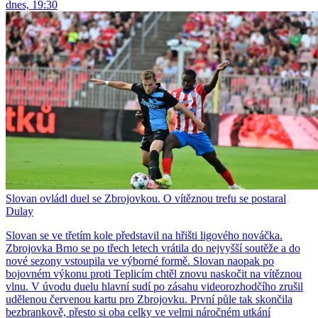
dnes, 19:30
Slovan ovládl duel se Zbrojovkou. O vítěznou trefu se postaral
Dulay
Slovan se ve třetím kole představil na hřišti ligového nováčka.
Zbrojovka Brno se po třech letech vrátila do nejvyšší soutěže a do
nové sezony vstoupila ve výborné formě. Slovan naopak po
bojovném výkonu proti Teplicím chtěl znovu naskočit na vítěznou
vlnu. V úvodu duelu hlavní sudí po zásahu videorozhodčího zrušil
udělenou červenou kartu pro Zbrojovku. První půle tak skončila
bezbrankově, přesto si oba celky ve velmi náročném utkání