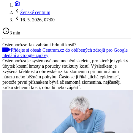
Ženské centrum
16. 5. 2026, 07:00
3 min
Osteoporóza: Jak zabránit řídnutí kostí?
Přidejte si obsah Centrum.cz do oblíbených zdrojů pro Google
hledání a Google zprávy
Osteoporóza je systémové onemocnění skeletu, pro které je typický
úbytek kostní hmoty a poruchy struktury kostí. Výsledkem je
zvýšená křehkost a obrovské riziko zlomenin i při minimálním
nárazu nebo běžném pohybu. Často se jí říká „tichá epidemie“,
protože první příznakem bývá až samotná zlomenina, nejčastěji
krčku stehenní kosti, obratlů nebo zápěstí.