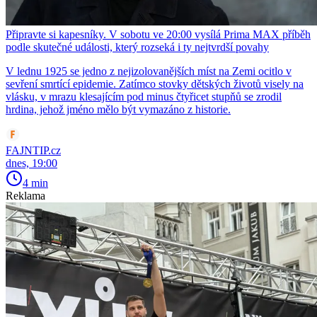
Připravte si kapesníky. V sobotu ve 20:00 vysílá Prima MAX příběh
podle skutečné události, který rozseká i ty nejtvrdší povahy
V lednu 1925 se jedno z nejizolovanějších míst na Zemi ocitlo v
sevření smrtící epidemie. Zatímco stovky dětských životů visely na
vlásku, v mrazu klesajícím pod minus čtyřicet stupňů se zrodil
hrdina, jehož jméno mělo být vymazáno z historie.
FAJNTIP.cz
dnes, 19:00
4 min
Reklama