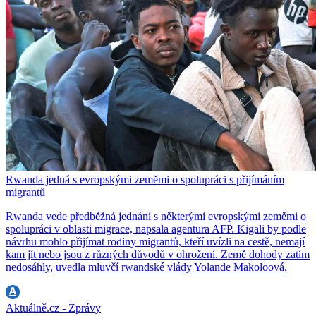
Rwanda jedná s evropskými zeměmi o spolupráci s přijímáním
migrantů
Rwanda vede předběžná jednání s některými evropskými zeměmi o
spolupráci v oblasti migrace, napsala agentura AFP. Kigali by podle
návrhu mohlo přijímat rodiny migrantů, kteří uvízli na cestě, nemají
kam jít nebo jsou z různých důvodů v ohrožení. Země dohody zatím
nedosáhly, uvedla mluvčí rwandské vlády Yolande Makoloová.
Aktuálně.cz - Zprávy