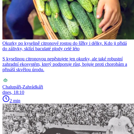
Okurky po kyselině citronové rostou do šířky i délky. Kdo ji přidá
do zálivky, sklízí baculaté plody celé léto
S kyselinou citronovou nepěstujete jen okurky, ale také robustní
zahradní ekosystém, který podporuje růst, bojuje proti chorobám a
přináší skvělou úrodu.
Chalupáři-Zahrádkáři
dnes, 18:10
2 min