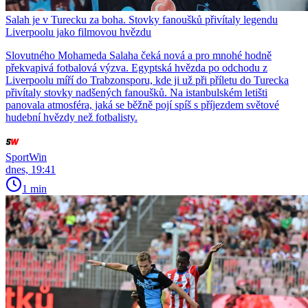
Salah je v Turecku za boha. Stovky fanoušků přivítaly legendu
Liverpoolu jako filmovou hvězdu
Slovutného Mohameda Salaha čeká nová a pro mnohé hodně
překvapivá fotbalová výzva. Egyptská hvězda po odchodu z
Liverpoolu míří do Trabzonsporu, kde ji už při příletu do Turecka
přivítaly stovky nadšených fanoušků. Na istanbulském letišti
panovala atmosféra, jaká se běžně pojí spíš s příjezdem světové
hudební hvězdy než fotbalisty.
SportWin
dnes, 19:41
1 min