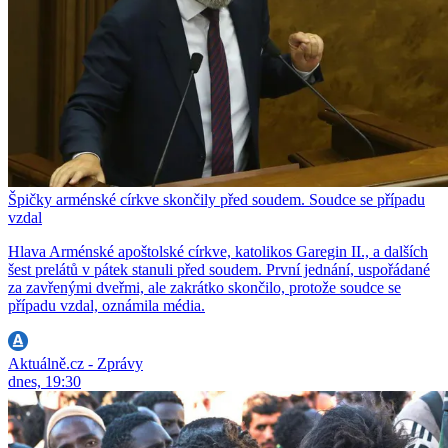
Špičky arménské církve skončily před soudem. Soudce se případu
vzdal
Hlava Arménské apoštolské církve, katolikos Garegin II., a dalších
šest prelátů v pátek stanuli před soudem. První jednání, uspořádané
za zavřenými dveřmi, ale zakrátko skončilo, protože soudce se
případu vzdal, oznámila média.
Aktuálně.cz - Zprávy
dnes, 19:30