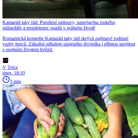
Kamarád taky rád: Porušení smlouvy, superjachta ruského
miliardáře a propletenec osudů v reálném životě
Romantická komedie Kamarád taky rád skrývá zajímavé rodinné
vazby herců. Zákulisí odhaluje utajeného dvojníka i přímou spojitost
s osobním životem hvězd.
V Telce
dnes, 18:10
3 min