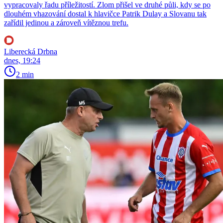
vypracovaly řadu příležitostí. Zlom přišel ve druhé půli, kdy se po
dlouhém vhazování dostal k hlavičce Patrik Dulay a Slovanu tak
zařídil jedinou a zároveň vítěznou trefu.
Liberecká Drbna
dnes, 19:24
2 min