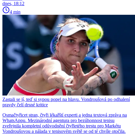
dnes, 18:12
4 min
Zastali se jí, teď si sypou popel na hlavu. Vondroušová po odhalení
pravdy čelí drsné kritice
Osmačtyřicet stran, čtyři lékařští experti a jedna textová zpráva na
WhatsAppu. Mezinárodní agentura pro bezúhonnost tenisu
zveřejnila kompletní odůvodnění čtyřletého trestu pro Markétu
Vondroušovou a nálada v tenisovém světě se od té chvíle otočila.