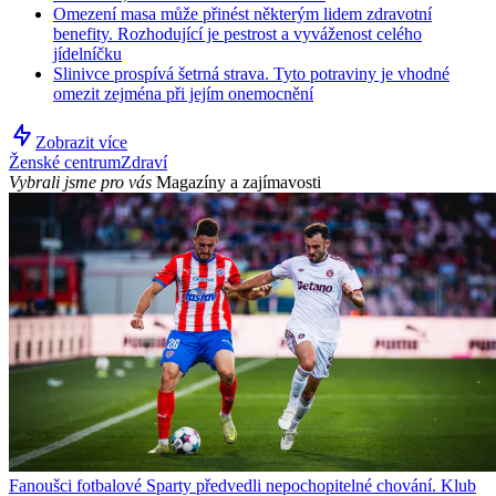
Omezení masa může přinést některým lidem zdravotní
benefity. Rozhodující je pestrost a vyváženost celého
jídelníčku
Slinivce prospívá šetrná strava. Tyto potraviny je vhodné
omezit zejména při jejím onemocnění
Zobrazit více
Ženské centrum
Zdraví
Vybrali jsme pro vás
Magazíny a zajímavosti
Fanoušci fotbalové Sparty předvedli nepochopitelné chování. Klub