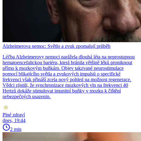
Alzheimerova nemoc: Světlo a zvuk zpomalují průběh
Léčba Alzheimerovy nemoci narážela dlouhá léta na neprostupnou
hematoencefalickou bariéru, která bránila většině léků proniknout
přímo k mozkovým buňkám. Objev takzvané neurostimulace
pomocí blikajícího světla a zvukových impulsů o specifické
frekvenci však přináší zcela nový pohled na možnost regenerace.
Vědci zjistili, že synchronizace mozkových vln na frekvenci 40
Hertzů dokáže stimulovat imunitní buňky v mozku k čištění
nebezpečných usazenin.
Plné zdraví
dnes, 19:44
2 min