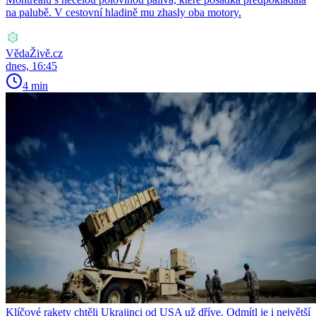
na palubě. V cestovní hladině mu zhasly oba motory.
VědaŽivě.cz
dnes, 16:45
4 min
Klíčové rakety chtěli Ukrajinci od USA už dříve. Odmítl je i největší