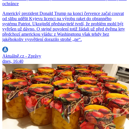
ochránce
Americký prezident Donald Trump na konci července začal couvat
od slibu udělit Kyjevu licenci na výrobu raket do obranného
systému Patriot. Ukrajinští představitelé tvrdí, že problém mohl být
vyřešen už dávno. O stejné povolení totiž žádali už před dvěma lety
předchozí americkou vládu: z Washingtonu však tehdy bez
jakéhokoliv vysvětlení dorazilo strohé „ne“.
Aktuálně.cz - Zprávy
dnes, 16:40