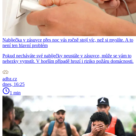
Nabíječka v zásuvce přes noc vás ročně stojí víc, než si myslíte. A to
není ten hlavní problém
Pokud necháváte své nabíječky neustále v zásuvce, může se vám to
nehezky vymstít. V horším případě hrozí i riziko požáru domácnosti.
adbz.cz
dnes, 16:25
1 min