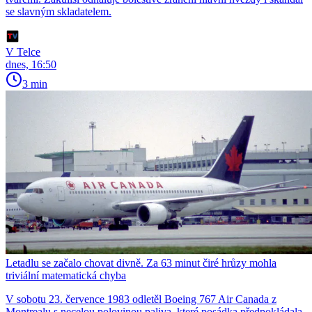
se slavným skladatelem.
V Telce
dnes, 16:50
3 min
Letadlu se začalo chovat divně. Za 63 minut čiré hrůzy mohla
triviální matematická chyba
V sobotu 23. července 1983 odletěl Boeing 767 Air Canada z
Montrealu s necelou polovinou paliva, které posádka předpokládala