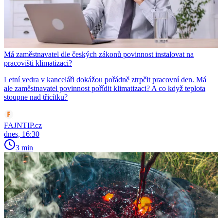
Má zaměstnavatel dle českých zákonů povinnost instalovat na
pracovišti klimatizaci?
Letní vedra v kanceláři dokážou pořádně ztrpčit pracovní den. Má
ale zaměstnavatel povinnost pořídit klimatizaci? A co když teplota
stoupne nad třicítku?
FAJNTIP.cz
dnes, 16:30
3 min