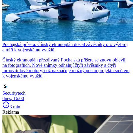
Pochajská příšera: Čínský ekranoplán dostal závěsníky pro výzbroj
a míří k vojenskému využití
Čínský ekranoplán přezdívaný Pochajská příšera se znovu objevil
na fotografiích. Nové snímky odhalují čtyři závěsníky a čtyři
turbovrtulové motory, což naznačuje možný posun projektu směrem
k vojenskému využití.
Securitytech
dnes, 16:00
3 min
Reklama