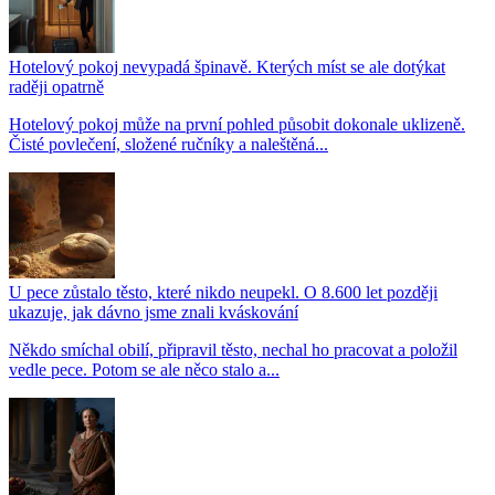
Hotelový pokoj nevypadá špinavě. Kterých míst se ale dotýkat
raději opatrně
Hotelový pokoj může na první pohled působit dokonale uklizeně.
Čisté povlečení, složené ručníky a naleštěná...
U pece zůstalo těsto, které nikdo neupekl. O 8.600 let později
ukazuje, jak dávno jsme znali kváskování
Někdo smíchal obilí, připravil těsto, nechal ho pracovat a položil
vedle pece. Potom se ale něco stalo a...