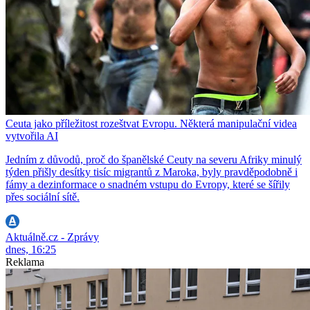
Ceuta jako příležitost rozeštvat Evropu. Některá manipulační videa
vytvořila AI
Jedním z důvodů, proč do španělské Ceuty na severu Afriky minulý
týden přišly desítky tisíc migrantů z Maroka, byly pravděpodobně i
fámy a dezinformace o snadném vstupu do Evropy, které se šířily
přes sociální sítě.
Aktuálně.cz - Zprávy
dnes, 16:25
Reklama