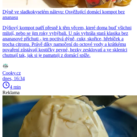
Dýně ve sladkokyselém nálevu: Osvěžující domácí kompot bez
ananasu
Dýňový kompot patří přesně k těm věcem, které doma buď všichni
milují, nebo se jim roky vyhýbali. U nás vyhrála stará klasika bez
ananasové příchuti - jen poctivá dýně, cukr, skořice, hřebíček a
trocha citronu. Právě díky namočení do octové vody a krátkému
povaření zůstávají kostičky pevné, hezky zesklovatí a ve sklenici
chutnají tak, jak si je pamatuji z domácí spíže.
Cooky.cz
dnes, 16:34
4 min
Reklama