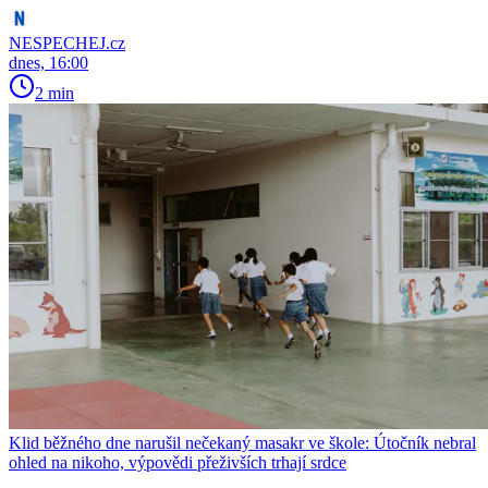
NESPECHEJ.cz
dnes, 16:00
2 min
Klid běžného dne narušil nečekaný masakr ve škole: Útočník nebral
ohled na nikoho, výpovědi přeživších trhají srdce