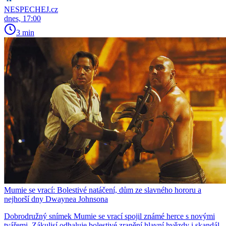
NESPECHEJ.cz
dnes, 17:00
3 min
Mumie se vrací: Bolestivé natáčení, dům ze slavného hororu a
nejhorší dny Dwaynea Johnsona
Dobrodružný snímek Mumie se vrací spojil známé herce s novými
tvářemi. Zákulisí odhaluje bolestivé zranění hlavní hvězdy i skandál