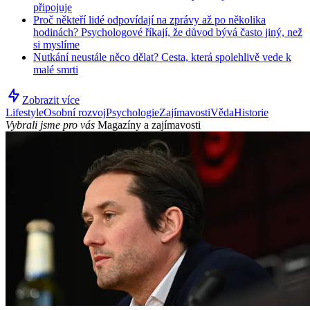
připojuje
Proč někteří lidé odpovídají na zprávy až po několika
hodinách? Psychologové říkají, že důvod bývá často jiný, než
si myslíme
Nutkání neustále něco dělat? Cesta, která spolehlivě vede k
malé smrti
Zobrazit více
Lifestyle
Osobní rozvoj
Psychologie
Zajímavosti
Věda
Historie
Vybrali jsme pro vás
Magazíny a zajímavosti