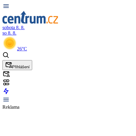
sobota 8. 8.
so 8. 8.
26°C
Přihlášení
Reklama