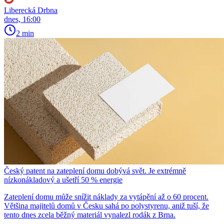
Liberecká Drbna
dnes, 16:00
2 min
Český patent na zateplení domu dobývá svět. Je extrémně
nízkonákladový a ušetří 50 % energie
Zateplení domu může snížit náklady za vytápění až o 60 procent.
Většina majitelů domů v Česku sahá po polystyrenu, aniž tuší, že
tento dnes zcela běžný materiál vynalezl rodák z Brna.