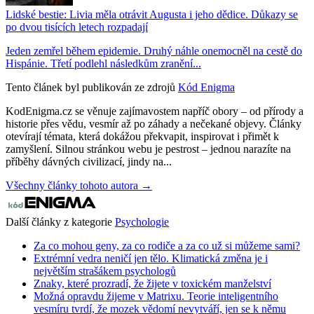
Lidské bestie: Livia měla otrávit Augusta i jeho dědice. Důkazy se
po dvou tisících letech rozpadají
Jeden zemřel během epidemie. Druhý náhle onemocněl na cestě do
Hispánie. Třetí podlehl následkům zranění...
Tento článek byl publikován ze zdrojů
Kód Enigma
KodEnigma.cz se věnuje zajímavostem napříč obory – od přírody a
historie přes vědu, vesmír až po záhady a nečekané objevy. Články
otevírají témata, která dokážou překvapit, inspirovat i přimět k
zamyšlení. Silnou stránkou webu je pestrost – jednou narazíte na
příběhy dávných civilizací, jindy na...
Všechny články tohoto autora →
Další články z kategorie
Psychologie
Za co mohou geny, za co rodiče a za co už si můžeme sami?
Extrémní vedra neničí jen tělo. Klimatická změna je i
největším strašákem psychologů
Znaky, které prozradí, že žijete v toxickém manželství
Možná opravdu žijeme v Matrixu. Teorie inteligentního
vesmíru tvrdí, že mozek vědomí nevytváří, jen se k němu