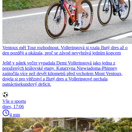
Ventoux měl Tour rozhodnout. Volleringová si vzala žlutý dres až o
den později a ukázala, proč se závod nevyhrává jedním kopcem
Ještě v pátek večer vypadala Demi Volleringová jako jedna z
poražených královské etapy. Katarzyna Niewiadoma-Phinney
zaútočila více než devět kilometrů před vrcholem Mont Ventoux,
dojela si pro vítězství a žlutý dres a Volleringové nechala
patnáctisekundový deficit.
Vše o sportu
dnes, 17:06
4 min