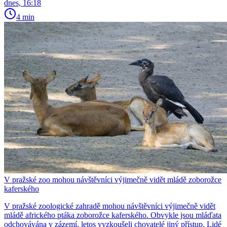
dnes, 16:18
4 min
V pražské zoo mohou návštěvníci výjimečně vidět mládě zoborožce
kaferského
V pražské zoologické zahradě mohou návštěvníci výjimečně vidět
mládě afrického ptáka zoborožce kaferského. Obvykle jsou mláďata
odchovávána v zázemí, letos vyzkoušeli chovatelé jiný přístup. Lidé