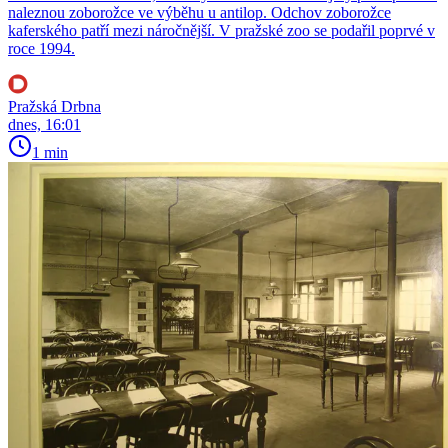
naleznou zoborožce ve výběhu u antilop. Odchov zoborožce
kaferského patří mezi náročnější. V pražské zoo se podařil poprvé v
roce 1994.
Pražská Drbna
dnes, 16:01
1 min