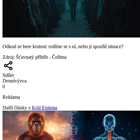
Odkud se bere krutost: rodíme se s ní, nebo ji spouští situace?
Zdroj
:
Šťavnatý příběh - Čeština
Sdílet
Denní
výzva
0
Reklama
Další články z
Kód Enigma