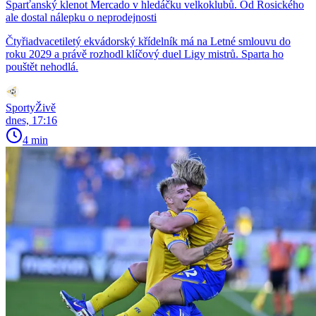
Sparťanský klenot Mercado v hledáčku velkoklubů. Od Rosického
ale dostal nálepku o neprodejnosti
Čtyřiadvacetiletý ekvádorský křídelník má na Letné smlouvu do
roku 2029 a právě rozhodl klíčový duel Ligy mistrů. Sparta ho
pouštět nehodlá.
SportyŽivě
dnes, 17:16
4 min