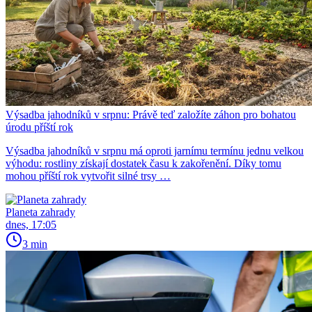
Výsadba jahodníků v srpnu: Právě teď založíte záhon pro bohatou
úrodu příští rok
Výsadba jahodníků v srpnu má oproti jarnímu termínu jednu velkou
výhodu: rostliny získají dostatek času k zakořenění. Díky tomu
mohou příští rok vytvořit silné trsy …
Planeta zahrady
dnes, 17:05
3 min