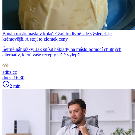
Banán místo másla v koláči? Zní to divně, ale výsledek je
krémovější. A stojí to zlomek ceny
Šetrné náhražky: Jak snížit náklady na máslo pomocí chutných
alternativ, které vaše recepty ještě vylepší.
adbz.cz
dnes, 16:30
2 min