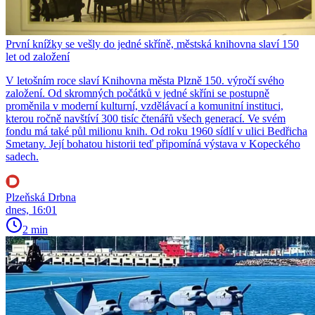
První knížky se vešly do jedné skříně, městská knihovna slaví 150
let od založení
V letošním roce slaví Knihovna města Plzně 150. výročí svého
založení. Od skromných počátků v jedné skříni se postupně
proměnila v moderní kulturní, vzdělávací a komunitní instituci,
kterou ročně navštíví 300 tisíc čtenářů všech generací. Ve svém
fondu má také půl milionu knih. Od roku 1960 sídlí v ulici Bedřicha
Smetany. Její bohatou historii teď připomíná výstava v Kopeckého
sadech.
Plzeňská Drbna
dnes, 16:01
2 min