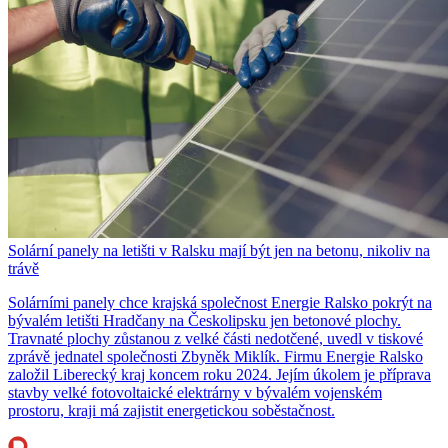
Solární panely na letišti v Ralsku mají být jen na betonu, nikoliv na
trávě
Solárními panely chce krajská společnost Energie Ralsko pokrýt na
bývalém letišti Hradčany na Českolipsku jen betonové plochy.
Travnaté plochy zůstanou z velké části nedotčené, uvedl v tiskové
zprávě jednatel společnosti Zbyněk Miklík. Firmu Energie Ralsko
založil Liberecký kraj koncem roku 2024. Jejím úkolem je příprava
stavby velké fotovoltaické elektrárny v bývalém vojenském
prostoru, kraji má zajistit energetickou soběstačnost.