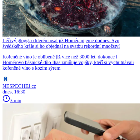
Léčivý glögg, o kterém psal již Homér, pijeme dodnes: Syn
švédského krále si ho objednal na svatbu rekordní množství
Kořeněné víno je oblíbené již více než 3000 let, dokonce i
Homérovo básnické dílo Ilias zmiňuje vojáky, kteří si vychutnávali
kořeněné víno s kozím sýrem.
NESPECHEJ.cz
dnes, 16:30
3 min