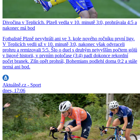
Divočina v Teplicích. Plzeň vedla v 10. minutě 3:0, prohrávala 4:5 a
nakonec má bod
Fotbalisté Plzně nevyhráli ani ve 3. kole nového ročníku první ligy.
V Teplicích vedli už v 10. minutě 3:0, nakonec však odvraceli
prohru a remizovali 5:5. Šlo o duel s druhým nejvyšším počtem gólů
v ligové historii, v prvním poločase (3:4) padl dokonce rekordní
počet branek. Zlín opět prohrál, Bohemians podlehl doma 0:2 a stále
nemá ani bod.
Aktuálně.cz - Sport
dnes, 17:06