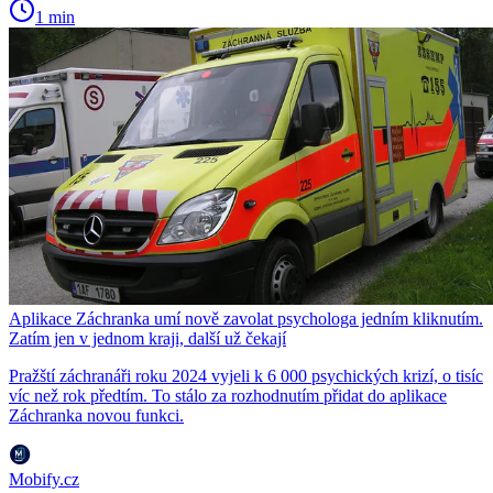
1 min
Aplikace Záchranka umí nově zavolat psychologa jedním kliknutím.
Zatím jen v jednom kraji, další už čekají
Pražští záchranáři roku 2024 vyjeli k 6 000 psychických krizí, o tisíc
víc než rok předtím. To stálo za rozhodnutím přidat do aplikace
Záchranka novou funkci.
Mobify.cz