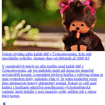
Tohoto plyšáka mělo každé dítě v Československu. Kdo měl
speciálního svítícího, dostane dnes od sběratelů až 5000 Kč
V osmdesátých letech po něm toužilo snad každé dítě v
Československu, ale jen málokdo mohl mít doma ten skutečně
nejvzácnější kousek. Legendární plyšová hračka s velkýma očima se
stala symbolem doby, málokdo však ví, že jedna konkrétní verze
dnes představuje hotový sběratelský poklad. Pokud ve vaší staré
krabici s hračkami odpočívá nepoškozená východoněmecká
varianta, která dokáže v noci magicky svítit, můžete mít v rukou
tisíce korun.