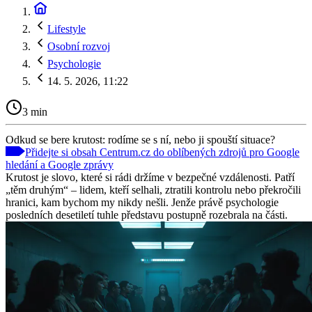
Lifestyle
Osobní rozvoj
Psychologie
14. 5. 2026, 11:22
3 min
Odkud se bere krutost: rodíme se s ní, nebo ji spouští situace?
Přidejte si obsah Centrum.cz do oblíbených zdrojů pro Google
hledání a Google zprávy
Krutost je slovo, které si rádi držíme v bezpečné vzdálenosti. Patří
„těm druhým“ – lidem, kteří selhali, ztratili kontrolu nebo překročili
hranici, kam bychom my nikdy nešli. Jenže právě psychologie
posledních desetiletí tuhle představu postupně rozebrala na části.