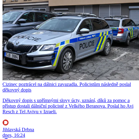
Cizinec poztrácel na dálnici zavazadla. Policistům následně poslal
děkovný dopis
Děkovný dopis s upřímnými slovy úcty, uznání, díků za pomoc a
přístup dostali dálniční policisté z Velkého Beranova. Poslal ho Avi
Resch z Tel Avivu v Izraeli.
Jihlavská Drbna
dnes, 16:24