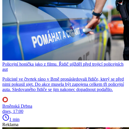
Policejní honička jako z filmu. Řidič ujížděl před trojicí policejních
aut
Policisté ve čtvrtek ráno v Brně pronásledovali řidiče, který se před
nimi pokusil ujet. Do akce musela být zapojena celkem tři policejní
auta. Sledovaného řidiče se jim nakonec dopadnout podařilo.
Brněnská Drbna
dnes, 17:00
1 min
Reklama