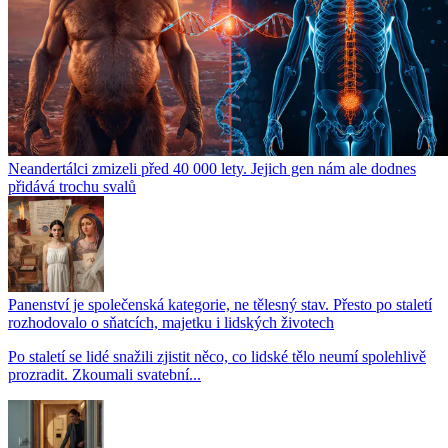
Neandertálci zmizeli před 40 000 lety. Jejich gen nám ale dodnes
přidává trochu svalů
Panenství je společenská kategorie, ne tělesný stav. Přesto po staletí
rozhodovalo o sňatcích, majetku i lidských životech
Po staletí se lidé snažili zjistit něco, co lidské tělo neumí spolehlivě
prozradit. Zkoumali svatební...