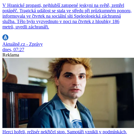
V Hranické propasti, nejhlubší zatopené jeskyni na světě, zemřel
potápěč. Tragická událost se stala ve středu při průzkumném ponoru,
informovala ve čtvrtek na sociální síti Speleologická záchranná
služba. Tělo bylo vyzvednuto v noci na čtvrtek z hloubky 186
metrů, uvedli záchranáři.
Aktuálně.cz - Zprávy
dnes, 07:27
Reklama
Herci hořeli, režisér nekřičel stop. Samotáři vznikli v podmínkách,