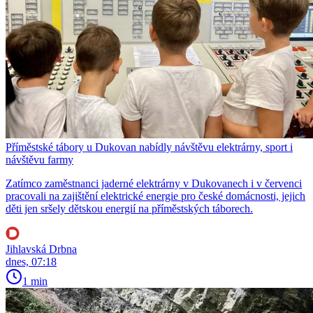
Příměstské tábory u Dukovan nabídly návštěvu elektrárny, sport i
návštěvu farmy
Zatímco zaměstnanci jaderné elektrárny v Dukovanech i v červenci
pracovali na zajištění elektrické energie pro české domácnosti, jejich
děti jen sršely dětskou energií na příměstských táborech.
Jihlavská Drbna
dnes, 07:18
1 min