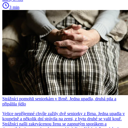
3 min
Strážníci pomohli seniorkám v Brně. Jedna upadla, druhá pila a
připálila jídlo
Velice nepříjemné chvíle zažily dvě seniorky z Brna. Jedna upadla v
koupelně a několik dní strávila na zemi, z bytu druhé se valil kouř.
Strážníci našli zakrvácenou ženu se zapnutým sporákem a