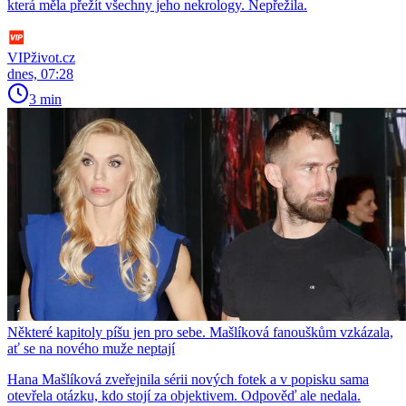
která měla přežít všechny jeho nekrology. Nepřežila.
VIPživot.cz
dnes, 07:28
3 min
Některé kapitoly píšu jen pro sebe. Mašlíková fanouškům vzkázala,
ať se na nového muže neptají
Hana Mašlíková zveřejnila sérii nových fotek a v popisku sama
otevřela otázku, kdo stojí za objektivem. Odpověď ale nedala.