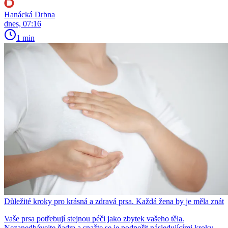
Hanácká Drbna
dnes, 07:16
1 min
Důležité kroky pro krásná a zdravá prsa. Každá žena by je měla znát
Vaše prsa potřebují stejnou péči jako zbytek vašeho těla.
Nezanedbávejte ňadra a snažte se je podpořit následujícími kroky