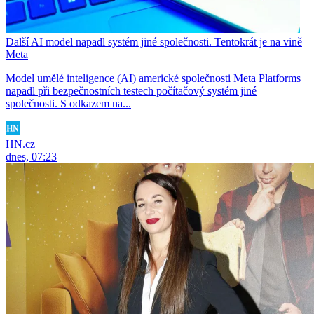
Další AI model napadl systém jiné společnosti. Tentokrát je na vině
Meta
Model umělé inteligence (AI) americké společnosti Meta Platforms
napadl při bezpečnostních testech počítačový systém jiné
společnosti. S odkazem na...
HN.cz
dnes, 07:23