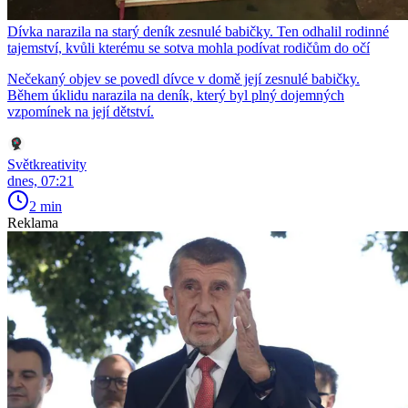
Dívka narazila na starý deník zesnulé babičky. Ten odhalil rodinné
tajemství, kvůli kterému se sotva mohla podívat rodičům do očí
Nečekaný objev se povedl dívce v domě její zesnulé babičky.
Během úklidu narazila na deník, který byl plný dojemných
vzpomínek na její dětství.
Světkreativity
dnes, 07:21
2 min
Reklama