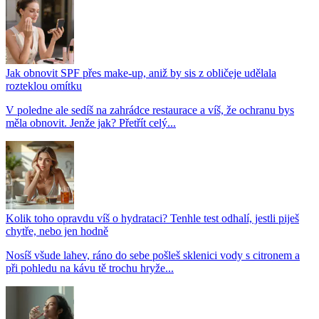
Jak obnovit SPF přes make-up, aniž by sis z obličeje udělala
rozteklou omítku
V poledne ale sedíš na zahrádce restaurace a víš, že ochranu bys
měla obnovit. Jenže jak? Přetřít celý...
Kolik toho opravdu víš o hydrataci? Tenhle test odhalí, jestli piješ
chytře, nebo jen hodně
Nosíš všude lahev, ráno do sebe pošleš sklenici vody s citronem a
při pohledu na kávu tě trochu hryže...