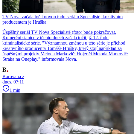
TV Nova začala točit novou řadu seriálu Specialisté, kreativním
producentem je Hruška
Úspěšný seriál TV Nova Specialisté (foto) bude pokračovat.
Komerční stanice v těchto dnech začala točit již 12. řadu
kriminalistické série. "Významnou změnou u této série je příchod
kreativního producenta Tomáše Hrušky, který stojí například za
úspěšnými projekty Metoda Markovič: Hojer či Metoda Markovič:
Straka na Oneplay," informovala Nova.
Borovan.cz
dnes, 07:11
1 min