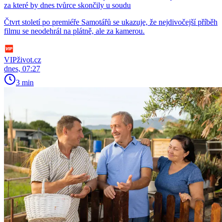
za které by dnes tvůrce skončily u soudu
Čtvrt století po premiéře Samotářů se ukazuje, že nejdivočejší příběh
filmu se neodehrál na plátně, ale za kamerou.
VIPživot.cz
dnes, 07:27
3 min