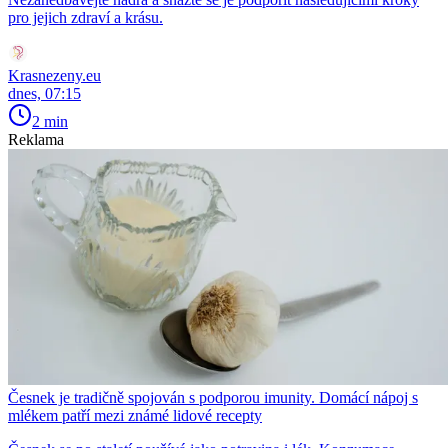
pro jejich zdraví a krásu.
Krasnezeny.eu
dnes, 07:15
2 min
Reklama
Česnek je tradičně spojován s podporou imunity. Domácí nápoj s
mlékem patří mezi známé lidové recepty