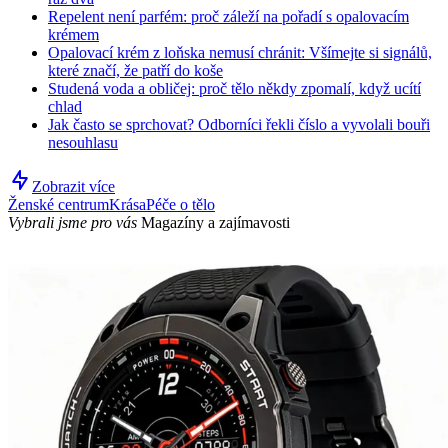
Repelent není parfém: proč záleží na pořadí s opalovacím
krémem
Opalovací krém z loňska nemusí chránit: Všímejte si signálů,
které značí, že patří do koše
Studená voda a obličej: proč tělo někdy zpomalí, když ucítí
chlad
Jak často se sprchovat? Odborníci řekli číslo a vyvolali bouři
nesouhlasu
Zobrazit více
Ženské centrum
Krása
Péče o tělo
Vybrali jsme pro vás
Magazíny a zajímavosti