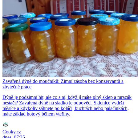
Zavařená dýně do moučníků: Zimní zásoba bez konzervantů a
zbytečné práce
Dýně je podzimní hit, ale co s ní, když jí máte plný sklep a mrazák
nestačí? Zavařená dýně na sladko je odpověď. Sklenice vydrží
měsíce a kdykoliv sáhnete po koláči, buchtách nebo palačinkách,
máte základ hotový během vteřiny.
Cooky.cz
dnes, 07:35