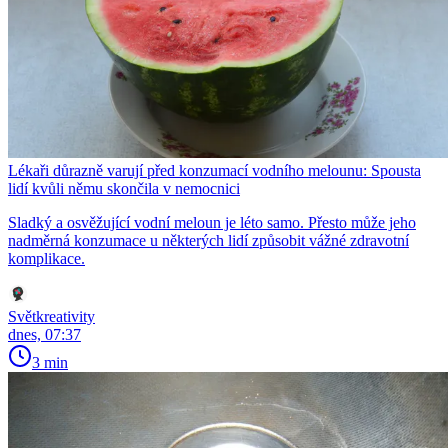
Lékaři důrazně varují před konzumací vodního melounu: Spousta
lidí kvůli němu skončila v nemocnici
Sladký a osvěžující vodní meloun je léto samo. Přesto může jeho
nadměrná konzumace u některých lidí způsobit vážné zdravotní
komplikace.
Světkreativity
dnes, 07:37
3 min