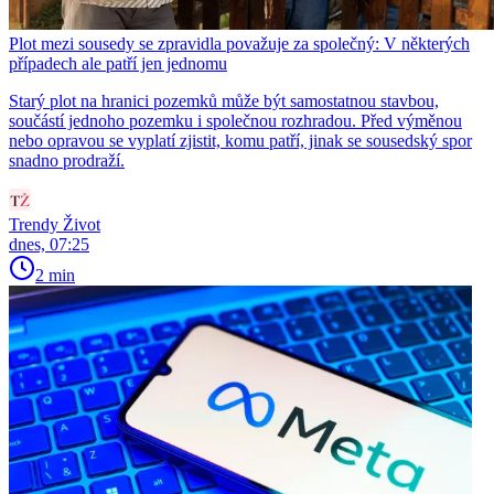
Plot mezi sousedy se zpravidla považuje za společný: V některých
případech ale patří jen jednomu
Starý plot na hranici pozemků může být samostatnou stavbou,
součástí jednoho pozemku i společnou rozhradou. Před výměnou
nebo opravou se vyplatí zjistit, komu patří, jinak se sousedský spor
snadno prodraží.
Trendy Život
dnes, 07:25
2 min