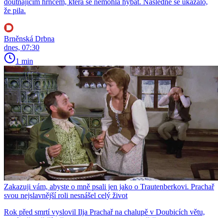
doutnajícím hrncem, která se nemohla hýbat. Následně se ukázalo,
že pila.
Brněnská Drbna
dnes, 07:30
1 min
Zakazuji vám, abyste o mně psali jen jako o Trautenberkovi. Prachař
svou nejslavnější roli nesnášel celý život
Rok před smrtí vyslovil Ilja Prachař na chalupě v Doubicích větu,