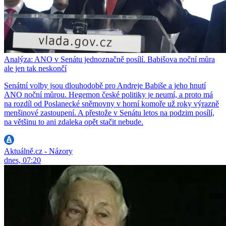
Analýza: ANO v Senátu jednoznačně posílí. Babišova noční můra
ale jen tak neskončí
Senátní volby jsou dlouhodobě pro Andreje Babiše a jeho hnutí
ANO noční můrou. Hegemon české politiky je neumí, a proto má
na rozdíl od Poslanecké sněmovny v horní komoře už roky výrazně
menšinové zastoupení. A přestože v Senátu letos na podzim posílí,
na většinu to ani zdaleka opět stačit nebude.
Aktuálně.cz - Názory
dnes, 07:20