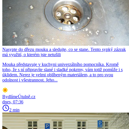
Nasypte do dřezu mouku a sledujte, co se stane. Tento sypký zázrak
má využití, o kterém jste netušili
Mouka představuje v kuchyni univerzálního pomocníka. Kromě
toho, že s ní připravíte slané i sladké pokrmy, vám totiž pomůže i s
úklidem. Nerez je velmi oblíbeným materiálem, a to pro svou
odolnost i všestrannost. Jeho...
BydlímeÚtulně.cz
dnes, 07:36
2 min