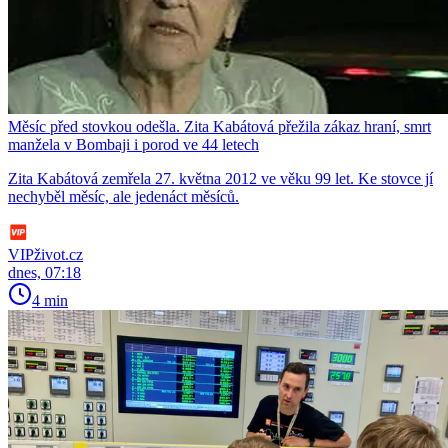
Měsíc před stovkou odešla. Zita Kabátová přežila zákaz hraní, smrt
manžela v Bombaji i porod ve 44 letech
Zita Kabátová zemřela 27. května 2012 ve věku 99 let. Ke stovce jí
nechyběl měsíc, ale jedenáct měsíců.
VIPživot.cz
dnes, 07:18
4 min