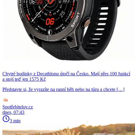
Chytré hodinky z Decathlonu útočí na Česko. Mají přes 100 funkcí
a stojí teď jen 1575 Kč
Představte si, že vyrazíte na ranní běh nebo na túru a chcete […]
Spotřebitelov.cz
dnes, 07:43
3 min