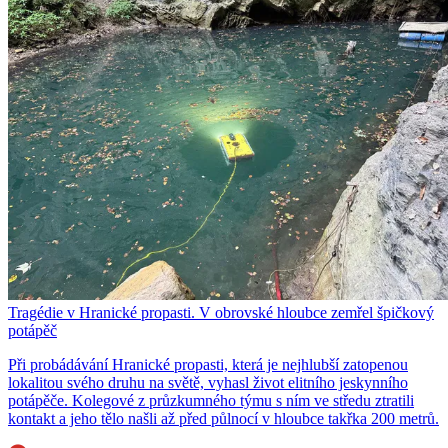
Tragédie v Hranické propasti. V obrovské hloubce zemřel špičkový
potápěč
Při probádávání Hranické propasti, která je nejhlubší zatopenou
lokalitou svého druhu na světě, vyhasl život elitního jeskynního
potápěče. Kolegové z průzkumného týmu s ním ve středu ztratili
kontakt a jeho tělo našli až před půlnocí v hloubce takřka 200 metrů.