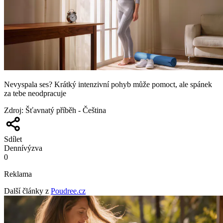
Nevyspala ses? Krátký intenzivní pohyb může pomoct, ale spánek
za tebe neodpracuje
Zdroj
:
Šťavnatý příběh - Čeština
Sdílet
Denní
výzva
0
Reklama
Další články z
Poudree.cz