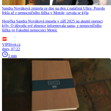
Sandra Nováková zmizela ze dne na den z natáčení Ulice. Pravdu
řekla až z nemocničního lůžka v Motole, ozvala se kýla
Herečka Sandra Nováková musela v září 2025 na akutní operaci
kýly. O důvodu své absence informovala sama, z nemocničního
lůžka ve Fakultní nemocnici Motol.
VIPživot.cz
dnes, 07:22
3 min