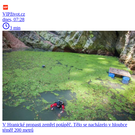
VIPživot.cz
dnes, 07:28
3 min
V Hranické propasti zemřel potápěč. Tělo se nacházelo v hloubce
téměř 200 metrů