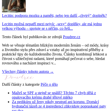
Lecitin: podpora mozku a paměti, nebo jen další „chytrý“ doplněk?
Lecitin možná nepatří mezi nejvíc „sexy“ doplňky, ale má jednu
velkou výhodu – spojuje se s něčím, co řeší...
Tento článek byl publikován ze zdrojů
Poudree.cz
Web se věnuje tématům blízkým moderním ženám – od módy, krásy
a životního stylu přes zdraví a vztahy až po inspirativní příběhy a
praktické tipy do každodenního života. Články kombinují lehkost a
čtivost s užitečnými radami, které pomáhají pečovat o sebe, hledat
rovnováhu a nacházet inspiraci v...
Všechny články tohoto autora →
Další články z kategorie
Péče o tělo
Mažeš se SPF a stejně se spálíš? Těchto 7 chyb dělá z
opalovacího krému drahé tělové mléko
Za pedikúru už ženy nikdy neutratí ani korunu. Domácí
hydratační lázeň ze 4 ingrediencí zlikviduje popraskané paty
raz dva