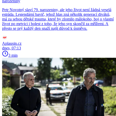
narozeniny
Petr Novotný slaví 79. narozeniny, ale jeho život není žádná veselá
estráda. Legendární bavič, jehož hlas zná několik generací diváků,
má za sebou dětské trauma, které by zlomilo málokoho, boj o vlastní
život po mrtvici i bolest z toho, že jeho syn skončil za mřížemi. A
přesto se prý každý den snaží najít důvod k úsměvu.
Aplausin.cz
dnes, 07:13
3 min