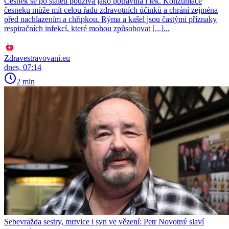
Česnek se po staletí používá jako potravina i lék. Konzumace
česneku může mít celou řadu zdravotních účinků a chrání zejména
před nachlazením a chřipkou. Rýma a kašel jsou častými příznaky
respiračních infekcí, které mohou způsobovat [...]...
Zdravestravovani.eu
dnes, 07:14
2 min
Sebevražda sestry, mrtvice i syn ve vězení: Petr Novotný slaví