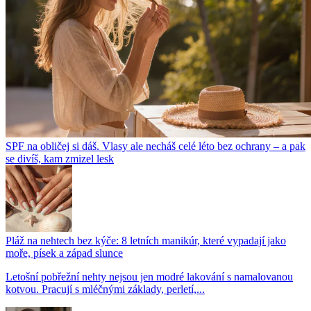
SPF na obličej si dáš. Vlasy ale necháš celé léto bez ochrany – a pak
se divíš, kam zmizel lesk
Pláž na nehtech bez kýče: 8 letních manikúr, které vypadají jako
moře, písek a západ slunce
Letošní pobřežní nehty nejsou jen modré lakování s namalovanou
kotvou. Pracují s mléčnými základy, perletí,...