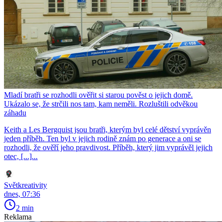
Mladí bratři se rozhodli ověřit si starou pověst o jejich domě.
Ukázalo se, že strčili nos tam, kam neměli. Rozluštili odvěkou
záhadu
Keith a Les Bergquist jsou bratři, kterým byl celé dětství vyprávěn
jeden příběh. Ten byl v jejich rodině znám po generace a oni se
rozhodli, že ověří jeho pravdivost. Příběh, který jim vyprávěl jejich
otec, [...]...
Světkreativity
dnes, 07:36
2 min
Reklama