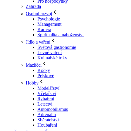
Pro hospodyňky
Zahrada
Osobní rozvoj
Psychologie
Management
Kariéra
Spiritualita a náboženství
Jídlo a vaření
Světová gastronomie
Levné vaření
Kulinářské triky
Mazlíčci
Kočky
Pejskové
Hobby
Modelářství
Včelařství
Rybaření
Letectví
Automobilismus
Adrenalin
Sběratelství
Houbaření