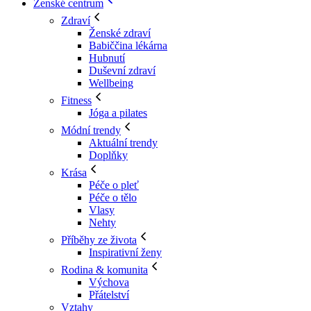
Ženské centrum
Zdraví
Ženské zdraví
Babiččina lékárna
Hubnutí
Duševní zdraví
Wellbeing
Fitness
Jóga a pilates
Módní trendy
Aktuální trendy
Doplňky
Krása
Péče o pleť
Péče o tělo
Vlasy
Nehty
Příběhy ze života
Inspirativní ženy
Rodina & komunita
Výchova
Přátelství
Vztahy