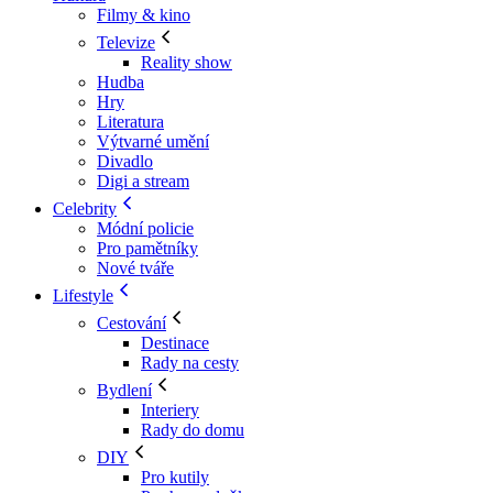
Filmy & kino
Televize
Reality show
Hudba
Hry
Literatura
Výtvarné umění
Divadlo
Digi a stream
Celebrity
Módní policie
Pro pamětníky
Nové tváře
Lifestyle
Cestování
Destinace
Rady na cesty
Bydlení
Interiery
Rady do domu
DIY
Pro kutily