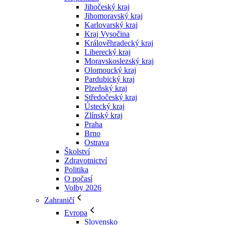
Jihočeský kraj
Jihomoravský kraj
Karlovarský kraj
Kraj Vysočina
Králověhradecký kraj
Liberecký kraj
Moravskoslezský kraj
Olomoucký kraj
Pardubický kraj
Plzeňský kraj
Středočeský kraj
Ústecký kraj
Zlínský kraj
Praha
Brno
Ostrava
Školství
Zdravotnictví
Politika
O počasí
Volby 2026
Zahraničí
Evropa
Slovensko