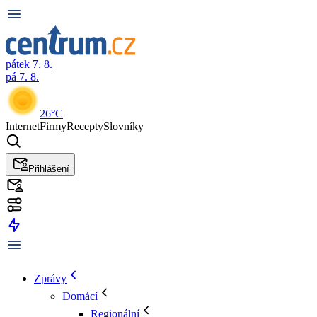
pátek 7. 8.
pá 7. 8.
26°C
Internet
Firmy
Recepty
Slovníky
Přihlášení
Zprávy
Domácí
Regionální