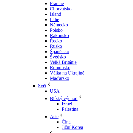
Francie
Chorvatsko
Island
Itálie
Německo
Polsko
Rakousko
Řecko
Rusko
Španělsko
Švédsko
Velká Británie
Rumunsko
Válka na Ukrajině
Maďarsko
Svět
USA
Blízký východ
Izrael
Palestina
Asie
Čína
Jižní Korea