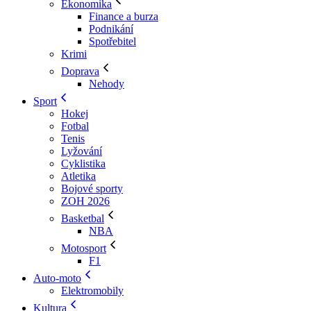
Ekonomika
Finance a burza
Podnikání
Spotřebitel
Krimi
Doprava
Nehody
Sport
Hokej
Fotbal
Tenis
Lyžování
Cyklistika
Atletika
Bojové sporty
ZOH 2026
Basketbal
NBA
Motosport
F1
Auto-moto
Elektromobily
Kultura