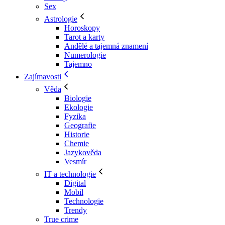
Sex
Astrologie
Horoskopy
Tarot a karty
Andělé a tajemná znamení
Numerologie
Tajemno
Zajímavosti
Věda
Biologie
Ekologie
Fyzika
Geografie
Historie
Chemie
Jazykověda
Vesmír
IT a technologie
Digital
Mobil
Technologie
Trendy
True crime