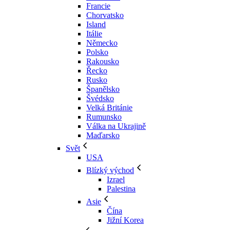
Francie
Chorvatsko
Island
Itálie
Německo
Polsko
Rakousko
Řecko
Rusko
Španělsko
Švédsko
Velká Británie
Rumunsko
Válka na Ukrajině
Maďarsko
Svět
USA
Blízký východ
Izrael
Palestina
Asie
Čína
Jižní Korea