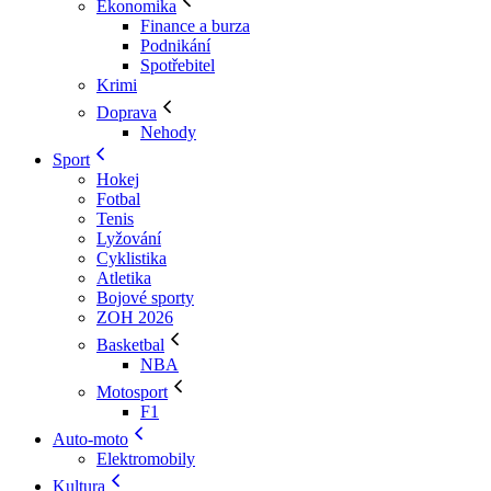
Ekonomika
Finance a burza
Podnikání
Spotřebitel
Krimi
Doprava
Nehody
Sport
Hokej
Fotbal
Tenis
Lyžování
Cyklistika
Atletika
Bojové sporty
ZOH 2026
Basketbal
NBA
Motosport
F1
Auto-moto
Elektromobily
Kultura