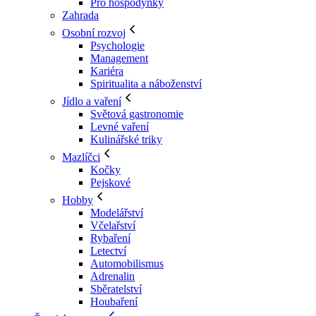
Pro hospodyňky
Zahrada
Osobní rozvoj
Psychologie
Management
Kariéra
Spiritualita a náboženství
Jídlo a vaření
Světová gastronomie
Levné vaření
Kulinářské triky
Mazlíčci
Kočky
Pejskové
Hobby
Modelářství
Včelařství
Rybaření
Letectví
Automobilismus
Adrenalin
Sběratelství
Houbaření