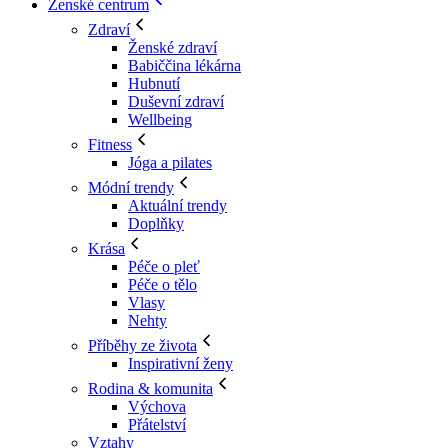
Ženské centrum
Zdraví
Ženské zdraví
Babiččina lékárna
Hubnutí
Duševní zdraví
Wellbeing
Fitness
Jóga a pilates
Módní trendy
Aktuální trendy
Doplňky
Krása
Péče o pleť
Péče o tělo
Vlasy
Nehty
Příběhy ze života
Inspirativní ženy
Rodina & komunita
Výchova
Přátelství
Vztahy