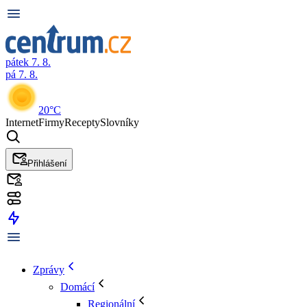
pátek 7. 8.
pá 7. 8.
20°C
Internet
Firmy
Recepty
Slovníky
Přihlášení
Zprávy
Domácí
Regionální