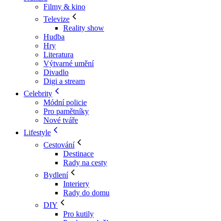
Filmy & kino
Televize
Reality show
Hudba
Hry
Literatura
Výtvarné umění
Divadlo
Digi a stream
Celebrity
Módní policie
Pro pamětníky
Nové tváře
Lifestyle
Cestování
Destinace
Rady na cesty
Bydlení
Interiery
Rady do domu
DIY
Pro kutily