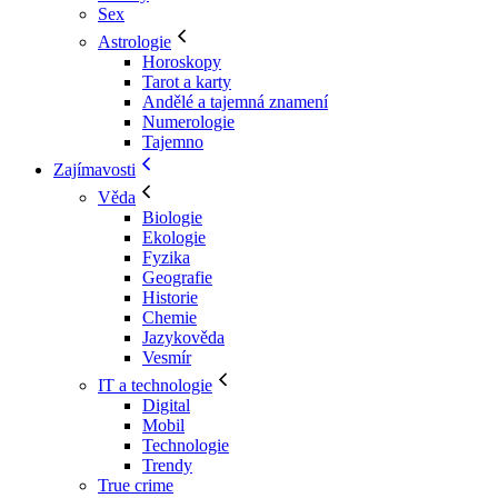
Sex
Astrologie
Horoskopy
Tarot a karty
Andělé a tajemná znamení
Numerologie
Tajemno
Zajímavosti
Věda
Biologie
Ekologie
Fyzika
Geografie
Historie
Chemie
Jazykověda
Vesmír
IT a technologie
Digital
Mobil
Technologie
Trendy
True crime