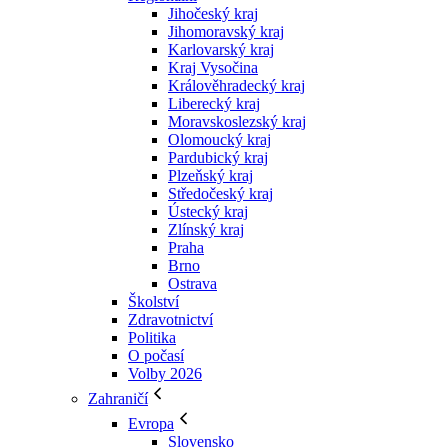
Jihočeský kraj
Jihomoravský kraj
Karlovarský kraj
Kraj Vysočina
Králověhradecký kraj
Liberecký kraj
Moravskoslezský kraj
Olomoucký kraj
Pardubický kraj
Plzeňský kraj
Středočeský kraj
Ústecký kraj
Zlínský kraj
Praha
Brno
Ostrava
Školství
Zdravotnictví
Politika
O počasí
Volby 2026
Zahraničí
Evropa
Slovensko