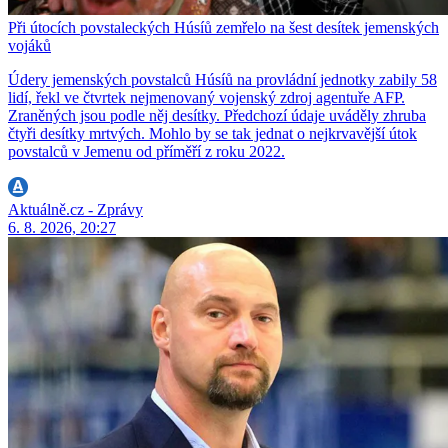
Při útocích povstaleckých Húsíů zemřelo na šest desítek jemenských
vojáků
Údery jemenských povstalců Húsíů na provládní jednotky zabily 58
lidí, řekl ve čtvrtek nejmenovaný vojenský zdroj agentuře AFP.
Zraněných jsou podle něj desítky. Předchozí údaje uváděly zhruba
čtyři desítky mrtvých. Mohlo by se tak jednat o nejkrvavější útok
povstalců v Jemenu od příměří z roku 2022.
Aktuálně.cz - Zprávy
6. 8. 2026, 20:27