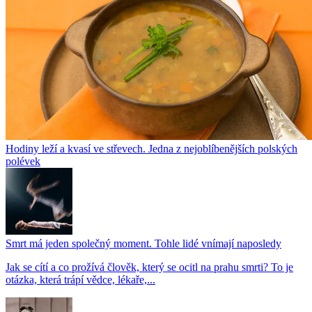
Hodiny leží a kvasí ve střevech. Jedna z nejoblíbenějších polských
polévek
Smrt má jeden společný moment. Tohle lidé vnímají naposledy
Jak se cítí a co prožívá člověk, který se ocitl na prahu smrti? To je
otázka, která trápí vědce, lékaře,...