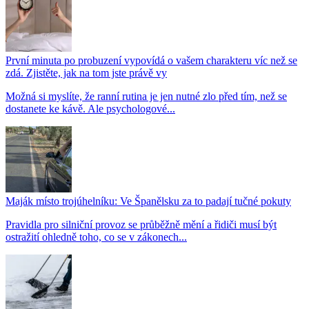
První minuta po probuzení vypovídá o vašem charakteru víc než se
zdá. Zjistěte, jak na tom jste právě vy
Možná si myslíte, že ranní rutina je jen nutné zlo před tím, než se
dostanete ke kávě. Ale psychologové...
Maják místo trojúhelníku: Ve Španělsku za to padají tučné pokuty
Pravidla pro silniční provoz se průběžně mění a řidiči musí být
ostražití ohledně toho, co se v zákonech...