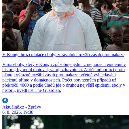
V Kongu hrozí mutace eboly, zdravotníci rozšíří zásah proti nákaze
Virus eboly, který v Kongu způsobuje jednu z nejhorších epidemií v
historii, by mohl mutovat, varují zdravotníci. Afričtí odborníci proto
plánují výrazně rozšířit zásah proti nákaze, včetně vyhledávání
pacientů přímo v domácnostech. Počet potvrzených případů už
překročil 4000 a podle úřadů jde o druhou největší epidemii eboly v
historii, uvedl list The Guardian.
Aktuálně.cz - Zprávy
6. 8. 2026, 19:38