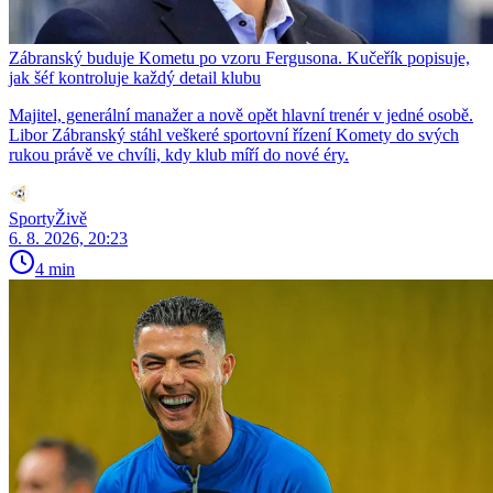
Zábranský buduje Kometu po vzoru Fergusona. Kučeřík popisuje,
jak šéf kontroluje každý detail klubu
Majitel, generální manažer a nově opět hlavní trenér v jedné osobě.
Libor Zábranský stáhl veškeré sportovní řízení Komety do svých
rukou právě ve chvíli, kdy klub míří do nové éry.
SportyŽivě
6. 8. 2026, 20:23
4 min