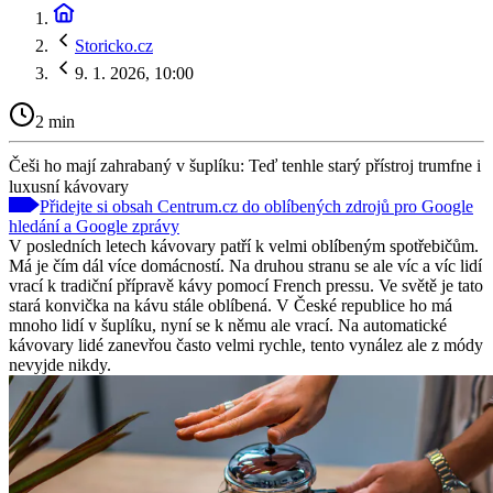
Storicko.cz
9. 1. 2026, 10:00
2 min
Češi ho mají zahrabaný v šuplíku: Teď tenhle starý přístroj trumfne i
luxusní kávovary
Přidejte si obsah Centrum.cz do oblíbených zdrojů pro Google
hledání a Google zprávy
V posledních letech kávovary patří k velmi oblíbeným spotřebičům.
Má je čím dál více domácností. Na druhou stranu se ale víc a víc lidí
vrací k tradiční přípravě kávy pomocí French pressu. Ve světě je tato
stará konvička na kávu stále oblíbená. V České republice ho má
mnoho lidí v šuplíku, nyní se k němu ale vrací. Na automatické
kávovary lidé zanevřou často velmi rychle, tento vynález ale z módy
nevyjde nikdy.