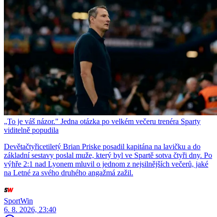
„To je váš názor." Jedna otázka po velkém večeru trenéra Sparty
viditelně popudila
Devětačtyřicetiletý Brian Priske posadil kapitána na lavičku a do
základní sestavy poslal muže, který byl ve Spartě sotva čtyři dny. Po
výhře 2:1 nad Lyonem mluvil o jednom z nejsilnějších večerů, jaké
na Letné za svého druhého angažmá zažil.
SportWin
6. 8. 2026, 23:40