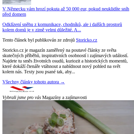
V Německu vám hrozí pokuta až 50 000 eur, pokud neuklidíte sníh
před domem
Odklízení sněhu z komunikace, chodníků, ale i dalších prostorů
kolem domů je v zimě velmi důležité. A...
Tento článek byl publikován ze zdrojů
Storicko.cz
Storicko.cz je magazín zaměřený na poutavé články ze světa
skutečných příběhů, inspirativních osobností i zajímavých událostí.
Najdete tu směs životních osudů, kuriozit a historických momentů,
které dokáží čtenáře vtáhnout a nabídnout nový pohled na svět
kolem nás. Texty jsou psané tak, aby...
Všechny články tohoto autora →
Vybrali jsme pro vás
Magazíny a zajímavosti