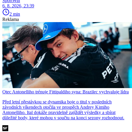
SportWin
6. 8. 2026, 23:39
2 min
Reklama
Otec Antonelliho trénuje Fittipaldiho syna: Brazilec vychvaluje lídra
Před letní přestávkou se dynamika boje o titul v posledních
závodních víkendech otočila ve prospěch Andrey Kimiho
Antonelliho. Ital dokáže pravidelně zajíždět výsledky a sbírat
důležité body, které mohou v součtu na konci sezony rozhodnout.