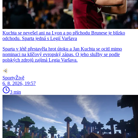
Kuchta se nevešel ani na Lyon a po příchodu Brunese je blízko
odchodu. Sparta jedná s Legií Varšava
Sparta v létě přestavěla hrot útoku a Jan Kuchta se ocitl mimo
nominaci na klíčový evropský zápas. O jeho služby se podle
polských zdrojů zajímá Legia Varšava.
SportyŽivě
6. 8. 2026, 19:57
3 min