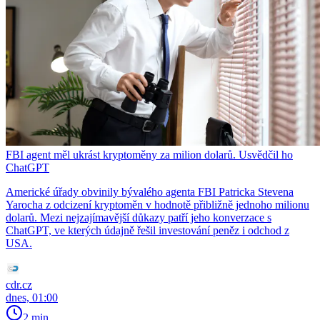
FBI agent měl ukrást kryptoměny za milion dolarů. Usvědčil ho
ChatGPT
Americké úřady obvinily bývalého agenta FBI Patricka Stevena
Yarocha z odcizení kryptoměn v hodnotě přibližně jednoho milionu
dolarů. Mezi nejzajímavější důkazy patří jeho konverzace s
ChatGPT, ve kterých údajně řešil investování peněz i odchod z
USA.
cdr.cz
dnes, 01:00
2 min