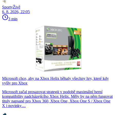
SportyŽivě
6. 8. 2026, 22:05
3 min
Microsoft chce, aby na Xbox Helix běhaly všechny hry, které kdy
vyšly pro Xbox
Microsoft začal prosazovat strategii v podobě maximální herní
kompatibility nadcházejícího Xbox Helix. Měly by na něm fungovat
tituly napsané pro Xbox 360, Xbox One, Xbox One S / Xbox One
X i novinky…