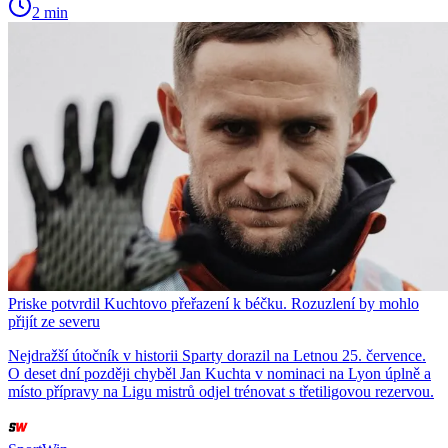
2 min
Priske potvrdil Kuchtovo přeřazení k béčku. Rozuzlení by mohlo
přijít ze severu
Nejdražší útočník v historii Sparty dorazil na Letnou 25. července.
O deset dní později chyběl Jan Kuchta v nominaci na Lyon úplně a
místo přípravy na Ligu mistrů odjel trénovat s třetiligovou rezervou.