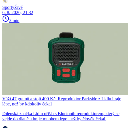
SportyŽivě
6. 8. 2026, 21:32
3 min
Váží 47 gramů a stojí 400 Kč. Reproduktor Parkside z Lidlu hraje
lépe, než by kdokoliv čekal
Dílenská značka Lidlu přišla s Bluetooth reproduktorem, který se
vejde do dlaně a hraje mnohem lépe, než by člověk čekal.