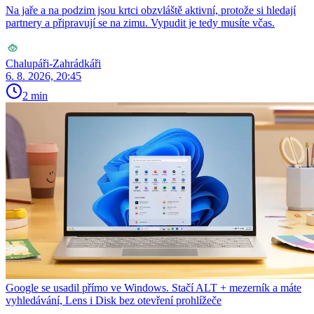
Na jaře a na podzim jsou krtci obzvláště aktivní, protože si hledají
partnery a připravují se na zimu. Vypudit je tedy musíte včas.
Chalupáři-Zahrádkáři
6. 8. 2026, 20:45
2 min
Google se usadil přímo ve Windows. Stačí ALT + mezerník a máte
vyhledávání, Lens i Disk bez otevření prohlížeče