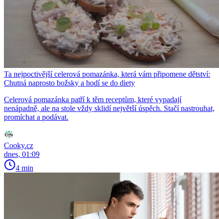
Ta nejpoctivější celerová pomazánka, která vám připomene dětství:
Chutná naprosto božsky a hodí se do diety
Celerová pomazánka patří k těm receptům, které vypadají
nenápadně, ale na stole vždy sklidí největší úspěch. Stačí nastrouhat,
promíchat a podávat.
Cooky.cz
dnes, 01:09
4 min