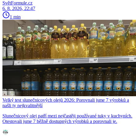
SvětFormule.cz
6. 8. 2026, 22:47
1 min
Velký test slunečnicových olejů 2026: Porovnali jsme 7 výrobků a
našli ty nejkvalitnější
Slunečnicový olej patří mezi nejčastěji používané tuky v kuchyních.
Otestovali jsme 7 běžně dostupných výrobků a porovnali je.