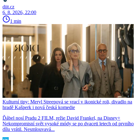
diit.cz
6. 8. 2026, 22:00
1 min
Kulturní tipy: Meryl Streepová se vrací v ikonické roli, divadlo na
hradě Kašperk i nová česká komedie
Ďábel nosí Pradu 2 FILM, režie David Frankel, na Disney+
Nekompromisní svět vysoké módy se po dvaceti letech od prvního
dílu vrátil. Nesmlouvavá...