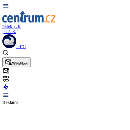
pátek 7. 8.
pá 7. 8.
20°C
Přihlášení
Reklama