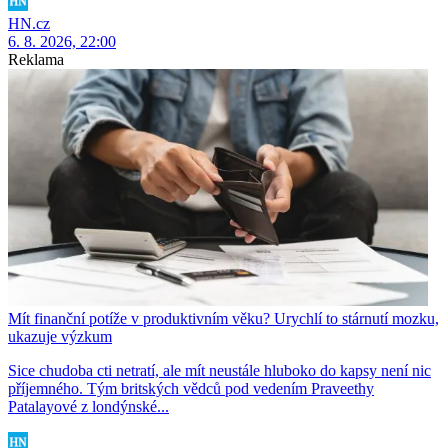
HN.cz
6. 8. 2026, 22:00
Reklama
Mít finanční potíže v produktivním věku? Urychlí to stárnutí mozku,
ukazuje výzkum
Sice chudoba cti netratí, ale mít neustále hluboko do kapsy není nic
příjemného. Tým britských vědců pod vedením Praveethy
Patalayové z londýnské...