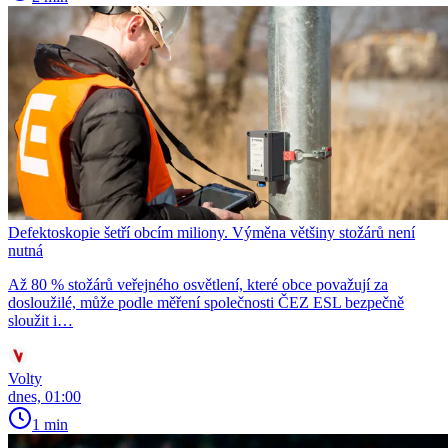
Defektoskopie šetří obcím miliony. Výměna většiny stožárů není
nutná
Až 80 % stožárů veřejného osvětlení, které obce považují za
dosloužilé, může podle měření společnosti ČEZ ESL bezpečně
sloužit i…
Volty
dnes, 01:00
1 min