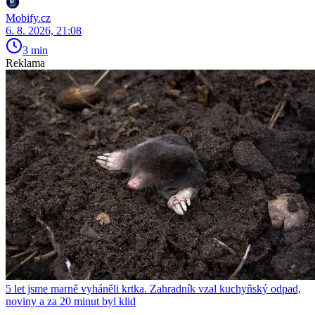
Mobify.cz
6. 8. 2026, 21:08
3 min
Reklama
5 let jsme marně vyháněli krtka. Zahradník vzal kuchyňský odpad,
noviny a za 20 minut byl klid