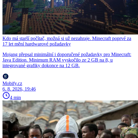
Kdo má starší počítač, možná si už nezahraje. Minecraft poprvé za
17 let mění hardwarové požadavky
Mojang přepsal minimální i doporučené požadavky pro Minecraft:
Java Edition. Minimum RAM vyskočilo ze 2 GB na 8, u
integrované grafiky dokonce na 12 GB.
Mobify.cz
6. 8. 2026, 19:46
4 min