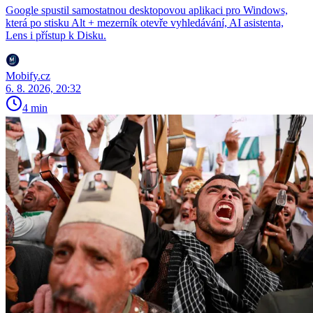
Google spustil samostatnou desktopovou aplikaci pro Windows,
která po stisku Alt + mezerník otevře vyhledávání, AI asistenta,
Lens i přístup k Disku.
Mobify.cz
6. 8. 2026, 20:32
4 min