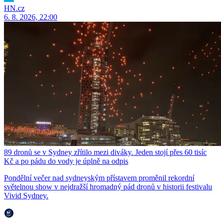
HN.cz
6. 8. 2026, 22:00
89 dronů se v Sydney zřítilo mezi diváky. Jeden stojí přes 60 tisíc
Kč a po pádu do vody je úplně na odpis
Pondělní večer nad sydneyským přístavem proměnil rekordní
světelnou show v nejdražší hromadný pád dronů v historii festivalu
Vivid Sydney.