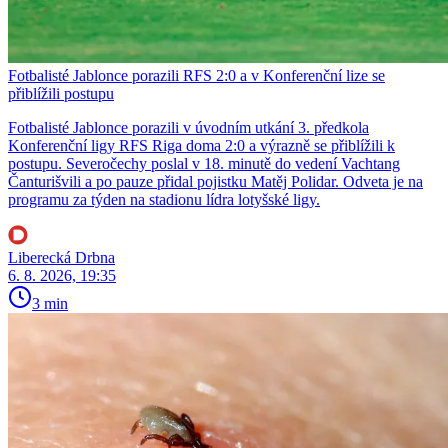
Fotbalisté Jablonce porazili RFS 2:0 a v Konferenční lize se
přiblížili postupu
Fotbalisté Jablonce porazili v úvodním utkání 3. předkola
Konferenční ligy RFS Riga doma 2:0 a výrazně se přiblížili k
postupu. Severočechy poslal v 18. minutě do vedení Vachtang
Čanturišvili a po pauze přidal pojistku Matěj Polidar. Odveta je na
programu za týden na stadionu lídra lotyšské ligy.
Liberecká Drbna
6. 8. 2026, 19:35
3 min