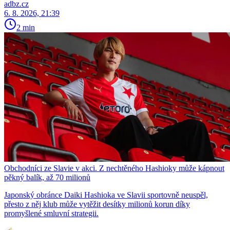
adbz.cz
6. 8. 2026, 21:39
2 min
Obchodníci ze Slavie v akci. Z nechtěného Hashioky může kápnout
pěkný balík, až 70 milionů
Japonský obránce Daiki Hashioka ve Slavii sportovně neuspěl,
přesto z něj klub může vytěžit desítky milionů korun díky
promyšlené smluvní strategii.