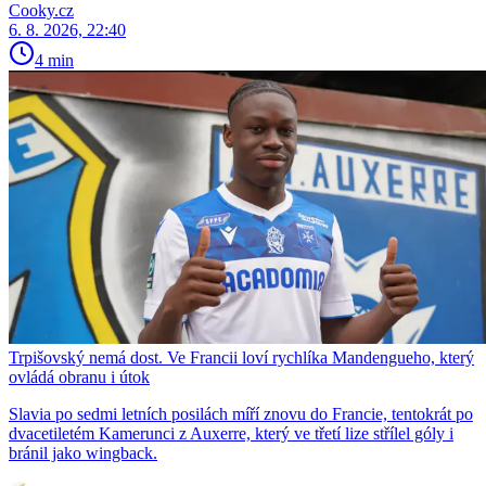
Cooky.cz
6. 8. 2026, 22:40
4 min
Trpišovský nemá dost. Ve Francii loví rychlíka Mandengueho, který
ovládá obranu i útok
Slavia po sedmi letních posilách míří znovu do Francie, tentokrát po
dvacetiletém Kamerunci z Auxerre, který ve třetí lize střílel góly i
bránil jako wingback.