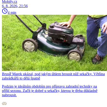
Mobify.cz
6. 8. 2026, 21:56
4 min
Brusíř Marek ukázal, pod jakým úhlem brousit nůž sekačky. Většina
zahrádkářů to dělá špatně
Podzim je ideálním obdobím pro přípravu zahradní techniky na
příští sezonu. Začít je dobré u sekačky, kterou je třeba důkladně
nabrousit.