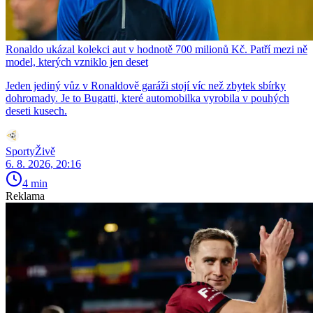
Ronaldo ukázal kolekci aut v hodnotě 700 milionů Kč. Patří mezi ně
model, kterých vzniklo jen deset
Jeden jediný vůz v Ronaldově garáži stojí víc než zbytek sbírky
dohromady. Je to Bugatti, které automobilka vyrobila v pouhých
deseti kusech.
SportyŽivě
6. 8. 2026, 20:16
4 min
Reklama